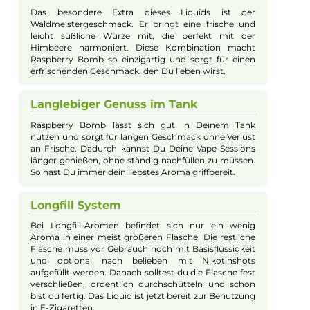
Das Aroma Raspberry Bomb von K-Boom bringt eine
außergewöhnliche Kombination aus verführerisch süßen
Himbeeren und frischem Waldmeister in deine E-Zigarette. De
charakteristische Geschmack des Waldmeisters hebt die
fruchtige Himbeer-Note auf ein ganz neues Level und sorgt fü
ein intensives, sommerliches Fruchterlebnis.
Intensiver Himbeergeschmack
Mit Raspberry Bomb bekommst Du das volle Aroma
saftiger Himbeeren. Diese fruchtige Note steht im
Mittelpunkt und sorgt für ein leckeres
Geschmackserlebnis, das man immer wieder
genießen möchte. Egal, ob Du gerade Deine E-
Zigarette nutzt oder nach deinem Lieblingsliquid
suchst, hier wirst Du fündig.
Frischer Waldmeistermix
Das besondere Extra dieses Liquids ist der
Waldmeistergeschmack. Er bringt eine frische und
leicht süßliche Würze mit, die perfekt mit der
Himbeere harmoniert. Diese Kombination macht
Raspberry Bomb so einzigartig und sorgt für einen