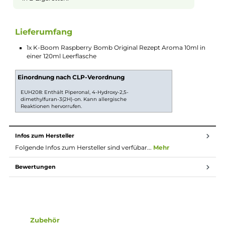
erfrischenden Geschmack, den Du lieben wirst.
Langlebiger Genuss im Tank
Raspberry Bomb lässt sich gut in Deinem Tank
nutzen und sorgt für langen Geschmack ohne Verlust
an Frische. Dadurch kannst Du Deine Vape-Sessions
länger genießen, ohne ständig nachfüllen zu müssen.
So hast Du immer dein liebstes Aroma griffbereit.
Longfill System
Bei Longfill-Aromen befindet sich nur ein wenig
Aroma in einer meist größeren Flasche. Die restliche
Flasche muss vor Gebrauch noch mit Basisflüssigkeit
und optional nach belieben mit Nikotinshots
aufgefüllt werden. Danach solltest du die Flasche fest
verschließen, ordentlich durchschütteln und schon
bist du fertig. Das Liquid ist jetzt bereit zur Benutzung
in E-Zigaretten.