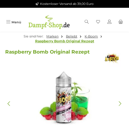
Kostenloser Versand ab 39,00 Euro
Zum Hauptinhalt springen
Menü
Sie sind hier:
Marken
Beliebt
K-Boom
Raspberry Bomb Original Rezept
Raspberry Bomb Original Rezept
Bildergalerie überspringen