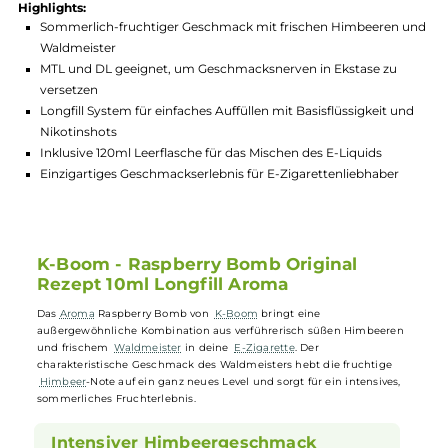
Hersteller:
K-Boom
GTIN:
4064787424769
Lagerbestand in Filialen anzeigen
Highlights:
Sommerlich-fruchtiger Geschmack mit frischen Himbeeren
Waldmeister
MTL und DL geeignet, um Geschmacksnerven in Ekstase zu
versetzen
Longfill System für einfaches Auffüllen mit Basisflüssigkeit u
Nikotinshots
Inklusive 120ml Leerflasche für das Mischen des E-Liquids
Einzigartiges Geschmackserlebnis für E-Zigarettenliebhaber
K-Boom - Raspberry Bomb Original
Rezept 10ml Longfill Aroma
Das
Aroma
Raspberry Bomb von
K-Boom
bringt eine