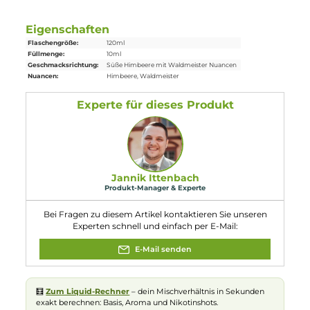
Lieferumfang
1x
K-Boom
Raspberry Bomb Original Rezept Aroma 10ml in eine
120ml
Leerflasche
Einordnung nach CLP-Verordnung
EUH208: Enthält Piperonal, 4-Hydroxy-2,5-
dimethylfuran-3(2H)-on. Kann allergische
Reaktionen hervorrufen.
Eigenschaften
Flaschengröße:
120ml
Füllmenge:
10ml
Geschmacksrichtung:
Süße Himbeere mit Waldmeister Nuancen
Nuancen:
Himbeere
, Waldmeister
Experte für dieses Produkt