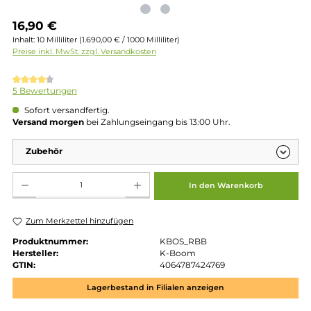
Regulärer Preis:
16,90 €
Inhalt:
10 Milliliter
(1.690,00 € / 1000 Milliliter)
Preise inkl. MwSt. zzgl. Versandkosten
Durchschnittliche Bewertung von 4.2 von 5 Sternen
5 Bewertungen
Sofort versandfertig.
Versand morgen
bei Zahlungseingang bis 13:00 Uhr.
Zubehör
Produkt Anzahl: Gib den gewünschten Wert ein oder benutze die Schaltflächen um die 
In den Warenkorb
Zum Merkzettel hinzufügen
Produktnummer:
KBOS_RBB