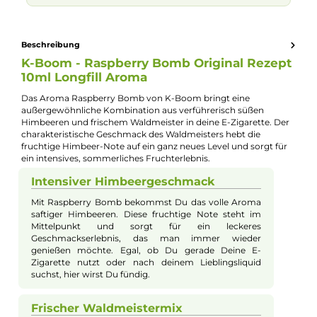
Jannik Ittenbach
Produkt-Manager & Experte
Bei Fragen zu diesem Artikel kontaktieren Sie unseren
Experten schnell und einfach per E-Mail:
E-Mail senden
🧮
Zum Liquid-Rechner
– dein Mischverhältnis in Sekunden
exakt berechnen: Basis, Aroma und Nikotinshots.
Beschreibung
K-Boom - Raspberry Bomb Original Rezep
10ml Longfill Aroma