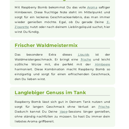
außergewöhnliche Kombination aus verführerisch süßen Himbeere
und frischem
Waldmeister
in deine
E-Zigarette
. Der
charakteristische Geschmack des Waldmeisters hebt die fruchtige
Himbeer
-Note auf ein ganz neues Level und sorgt für ein intensives,
sommerliches Fruchterlebnis.
Intensiver Himbeergeschmack
Mit Raspberry Bomb bekommst Du das volle
Aroma
saftiger
Himbeeren. Diese fruchtige Note steht im Mittelpunkt und
sorgt für ein leckeres Geschmackserlebnis, das man immer
wieder genießen möchte. Egal, ob Du gerade Deine
E-
Zigarette
nutzt oder nach deinem Lieblingsliquid suchst, hier
wirst Du fündig.
Frischer Waldmeistermix
Das besondere Extra dieses
Liquids
ist der
Waldmeistergeschmack. Er bringt eine
frische
und leicht
süßliche Würze mit, die perfekt mit der
Himbeere
harmoniert. Diese Kombination macht Raspberry Bomb so
einzigartig und sorgt für einen erfrischenden Geschmack,