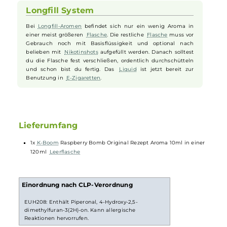
den Du lieben wirst.
Langlebiger Genuss im Tank
Raspberry Bomb lässt sich gut in Deinem Tank nutzen und
sorgt für langen Geschmack ohne Verlust an
Frische
.
Dadurch kannst Du Deine
Vape
-Sessions länger genießen,
ohne ständig nachfüllen zu müssen. So hast Du immer dein
liebstes Aroma griffbereit.
Longfill System
Bei
Longfill-Aromen
befindet sich nur ein wenig Aroma in
einer meist größeren
Flasche
. Die restliche
Flasche
muss vor
Gebrauch noch mit Basisflüssigkeit und optional nach
belieben mit
Nikotinshots
aufgefüllt werden. Danach solltest
du die Flasche fest verschließen, ordentlich durchschütteln
und schon bist du fertig. Das
Liquid
ist jetzt bereit zur
Benutzung in
E-Zigaretten
.