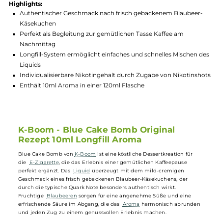
Hersteller:
K-Boom
GTIN:
4064787424844
Lagerbestand in Filialen anzeigen
Highlights:
Authentischer Geschmack nach frisch gebackenem Blaubee
Käsekuchen
Perfekt als Begleitung zur gemütlichen Tasse Kaffee am
Nachmittag
Longfill-System ermöglicht einfaches und schnelles Mischen
Liquids
Individualisierbare Nikotingehalt durch Zugabe von Nikotin
Enthält 10ml Aroma in einer 120ml Flasche
K-Boom - Blue Cake Bomb Original
Rezept 10ml Longfill Aroma
Blue Cake Bomb von
K-Boom
ist eine köstliche Dessertkreation für