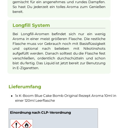
Leicht und cremig im Geschmack
Das Liquid bietet Dir einen weichen und cremigen
Geschmack. Der Käsekuchen ist mild und nicht zu
süß, sodass Du ihn immer wieder gerne dampfen
möchtest. Die Quark Note sorgt für eine angenehme
Frische.
Fruchtige Blaubeernote dabei
Neben dem cremigen Käsekuchen schmeckst Du
frische Blaubeeren, die dem Liquid eine schöne süß-
saure Note geben. So bleibt der Geschmack spannend
und sorgt für Abwechslung beim Dampfen.
Einfach in jeder E-Zigarette
Blue Cake Bomb kannst Du problemlos mit jeder E-
Zigarette nutzen. Das Liquid ist genau richtig
gemischt für ein angenehmes und rundes Dampfen.
So hast Du jederzeit ein tolles Aroma zum Genießen
bereit.