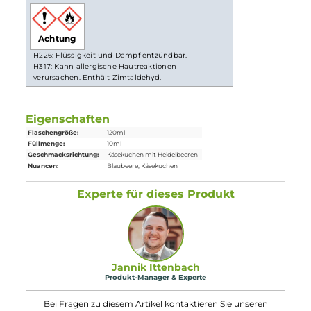
Lieferumfang
1x
K-Boom
Blue Cake Bomb Original Rezept Aroma 10ml in eine
120ml
Leerflasche
Einordnung nach CLP-Verordnung
Achtung
H226: Flüssigkeit und Dampf entzündbar.
H317: Kann allergische Hautreaktionen
verursachen. Enthält Zimtaldehyd.
Eigenschaften