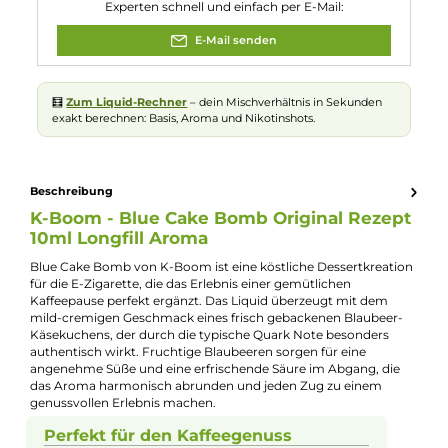
Flaschengröße:
120ml
Füllmenge:
10ml
Geschmacksrichtung:
Käsekuchen mit Heidelbeeren
Nuancen:
Blaubeere
, Käsekuchen
Experte für dieses Produkt
Jannik Ittenbach
Produkt-Manager & Experte
Bei Fragen zu diesem Artikel kontaktieren Sie unseren
Experten schnell und einfach per E-Mail:
E-Mail senden
🧮
Zum Liquid-Rechner
– dein Mischverhältnis in Sekunden
exakt berechnen: Basis, Aroma und Nikotinshots.