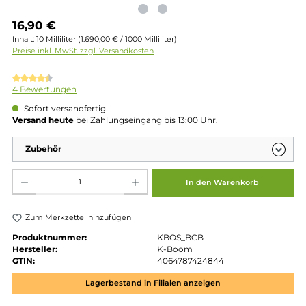
Regulärer Preis:
16,90 €
Inhalt:
10 Milliliter
(1.690,00 € / 1000 Milliliter)
Preise inkl. MwSt. zzgl. Versandkosten
Durchschnittliche Bewertung von 4.5 von 5 Sternen
4 Bewertungen
Sofort versandfertig.
Versand heute
bei Zahlungseingang bis 13:00 Uhr.
Zubehör
Produkt Anzahl: Gib den gewünschten Wert ein oder benutze die Schaltflächen um die 
In den Warenkorb
Zum Merkzettel hinzufügen
Produktnummer:
KBOS_BCB