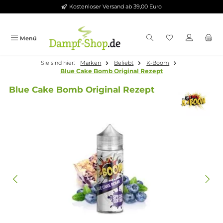
Kostenloser Versand ab 39,00 Euro
Zum Hauptinhalt springen
Menü
Sie sind hier:
Marken
Beliebt
K-Boom
Blue Cake Bomb Original Rezept
Blue Cake Bomb Original Rezept
Bildergalerie überspringen