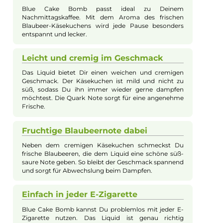
Beschreibung
K-Boom - Blue Cake Bomb Original Rezep
10ml Longfill Aroma
Blue Cake Bomb von K-Boom ist eine köstliche Dessertkreati
für die E-Zigarette, die das Erlebnis einer gemütlichen
Kaffeepause perfekt ergänzt. Das Liquid überzeugt mit dem
mild-cremigen Geschmack eines frisch gebackenen Blaubeer-
Käsekuchens, der durch die typische Quark Note besonders
authentisch wirkt. Fruchtige Blaubeeren sorgen für eine
angenehme Süße und eine erfrischende Säure im Abgang, die
das Aroma harmonisch abrunden und jeden Zug zu einem
genussvollen Erlebnis machen.
Perfekt für den Kaffeegenuss
Blue Cake Bomb passt ideal zu Deinem
Nachmittagskaffee. Mit dem Aroma des frischen
Blaubeer-Käsekuchens wird jede Pause besonders
entspannt und lecker.