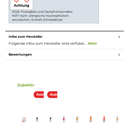
Longfill System
Bei Longfill-Aromen befindet sich nur ein wenig
Aroma in einer meist größeren Flasche. Die restliche
Flasche muss vor Gebrauch noch mit Basisflüssigkeit
und optional nach belieben mit Nikotinshots
aufgefüllt werden. Danach solltest du die Flasche fest
verschließen, ordentlich durchschütteln und schon
bist du fertig. Das Liquid ist jetzt bereit zur Benutzung
in E-Zigaretten.
Lieferumfang
1x K-Boom Blue Cake Bomb Original Rezept Aroma 10ml i
einer 120ml Leerflasche
Einordnung nach CLP-Verordnung