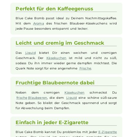
die
E-Zigarette
, die das Erlebnis einer gemütlichen Kaffeepause
perfekt ergänzt. Das
Liquid
überzeugt mit dem mild-cremigen
Geschmack eines frisch gebackenen Blaubeer-Käsekuchens, der
durch die typische Quark Note besonders authentisch wirkt.
Fruchtige
Blaubeeren
sorgen für eine angenehme Süße und eine
erfrischende Säure im Abgang, die das
Aroma
harmonisch abrunde
und jeden Zug zu einem genussvollen Erlebnis machen.
Perfekt für den Kaffeegenuss
Blue Cake Bomb passt ideal zu Deinem Nachmittagskaffee.
Mit dem
Aroma
des frischen Blaubeer-Käsekuchens wird
jede Pause besonders entspannt und lecker.
Leicht und cremig im Geschmack
Das
Liquid
bietet Dir einen weichen und cremigen
Geschmack. Der
Käsekuchen
ist mild und nicht zu süß,
sodass Du ihn immer wieder gerne dampfen möchtest. Die
Quark Note sorgt für eine angenehme
Frische
.