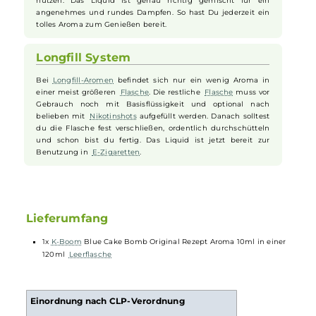
Fruchtige Blaubeernote dabei
Neben dem cremigen
Käsekuchen
schmeckst Du
frische
Blaubeeren
, die dem
Liquid
eine schöne süß-saure
Note geben. So bleibt der Geschmack spannend und sorgt
für Abwechslung beim Dampfen.
Einfach in jeder E-Zigarette
Blue Cake Bomb kannst Du problemlos mit jeder
E-Zigarette
nutzen. Das Liquid ist genau richtig gemischt für ein
angenehmes und rundes Dampfen. So hast Du jederzeit ein
tolles Aroma zum Genießen bereit.
Longfill System
Bei
Longfill-Aromen
befindet sich nur ein wenig Aroma in
einer meist größeren
Flasche
. Die restliche
Flasche
muss vor
Gebrauch noch mit Basisflüssigkeit und optional nach
belieben mit
Nikotinshots
aufgefüllt werden. Danach solltest
du die Flasche fest verschließen, ordentlich durchschütteln
und schon bist du fertig. Das Liquid ist jetzt bereit zur
Benutzung in
E-Zigaretten
.