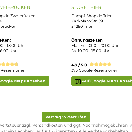
B
iDEAL
Klarna R
enschutz
PAY WITH KLARNA
sand & Zahlung
errufsbelehrung
kgabe
Später bezahlen
Google
ektes Produkt
takt
SEPA Lastschrift
r uns
e Shop in Würzburg
uid-Rechner
ORE ZWEIBRÜCKEN
STORE TRIER
pf-Shop.de Zweibrücken
Dampf-Shop.de Tr
straße 4
Karl-Marx-Str. 59
82 Zweibrücken
54290 Trier