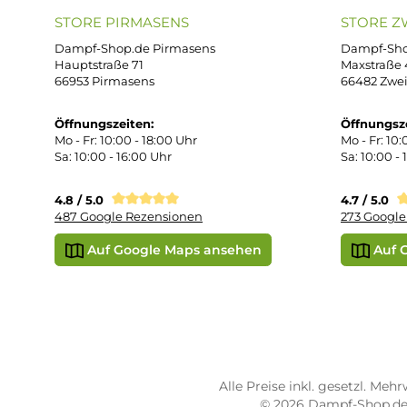
AG
support@dampf-shop.de
Dat
Mo. - Fr. 11:00 - 18:00 Uhr
Ver
Wid
Rüc
Def
Kon
Übe
Vap
Liq
STORE PIRMASENS
ST
Dampf-Shop.de Pirmasens
Dam
Hauptstraße 71
Max
66953 Pirmasens
664