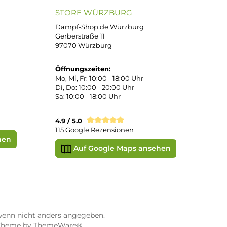
atenkauf
Klarna Sofortüberweisung
Klarna Rechnung
PayPal
DHL Paket (Eigenhändig)
 Pay
Apple Pay
Vorkasse
STORE WÜRZBURG
ier
Dampf-Shop.de Würzburg
Gerberstraße 11
97070 Würzburg