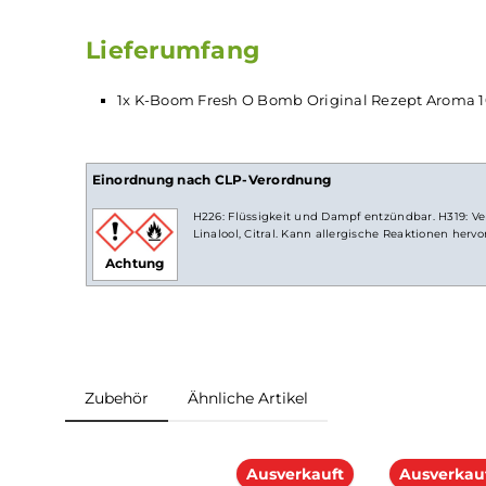
Bestandteile für das Fresh O Bomb. Die Mi
Orange, Zitrone und
Koolada
sorgt für ein 
ausgewogenes
Aroma
. So kannst Du Dich
gleichbleibend gute Qualität Deiner
Vape
freu
Lieferumfang
1x K-Boom Fresh O Bomb Original Rezept A
Einordnung nach CLP-Verordnung
H226: Flüssigkeit und Dampf entzündbar.
Linalool, Citral. Kann allergische Reaktion