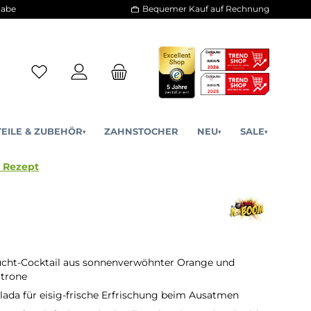
30 Tage Rückgabe
Bequemer Kauf a
ERSATZTEILE & ZUBEHÖR
ZAHNSTOCHER
NE
▾
▾
omb Original Rezept
ucht-Cocktail aus sonnenverwöhnter Orange und
itrone
lada für eisig-frische Erfrischung beim Ausatmen