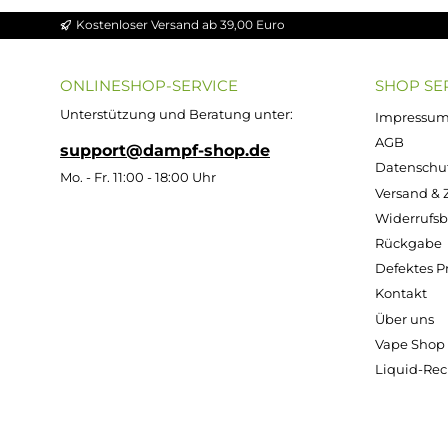
Durchschnittliche Bewert
Durchs
Durchschnittliche Bewertung von 4.86 v
Ultrabio Basis
Ultra
Flüssigkeit
Flü
ZAZO
50/50 - 100ml
70/3
Leerflasch
(in 120ml
(i
e - 125ml
Flasche)
Fl
Oval aus
HDPE
Inhalt:
100
Inh
Milliliter
Mi
(469,00 € / 1000
(399,0
Milliliter)
Mil
1,29 €
46,90 €
39
Kostenloser Versand ab 39,00 Euro
ONLINESHOP-SERVICE
SH
Unterstützung und Beratung unter:
Imp