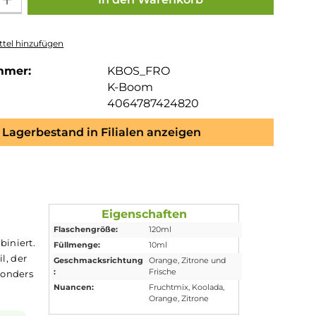
tel hinzufügen
mmer:
KBOS_FRO
K-Boom
4064787424820
Lagerbestand in Filialen anzeigen
 Aroma
Eigenschaften