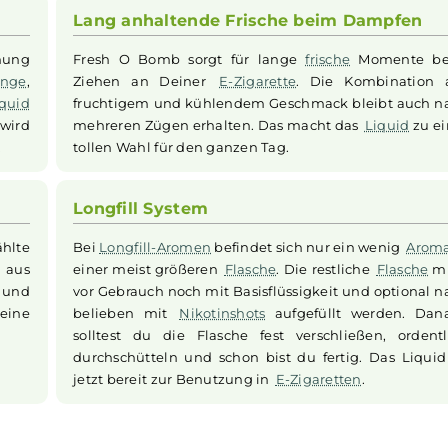
iges Dampferlebnis, das Fruchtigkeit und erfrischende Kühl
einem spritzigen Spritzer
Zitrone
erzeugt einen intensiven 
ine eisige
Frische
entwickelt. Diese Kombination macht 
für alle, die eine kühle und fruchtige Abwechslung suche
Lang anhaltende Frische beim 
Erfrischung
Fresh O Bomb sorgt für lange
frische
aus
Orange
,
Ziehen an Deiner
E-Zigarette
. Die K
 das
Liquid
fruchtigem und kühlendem Geschmack b
Damit wird
mehreren Zügen erhalten. Das macht da
Sommer.
tollen Wahl für den ganzen Tag.
Longfill System
gewählte
Bei
Longfill-Aromen
befindet sich nur ei