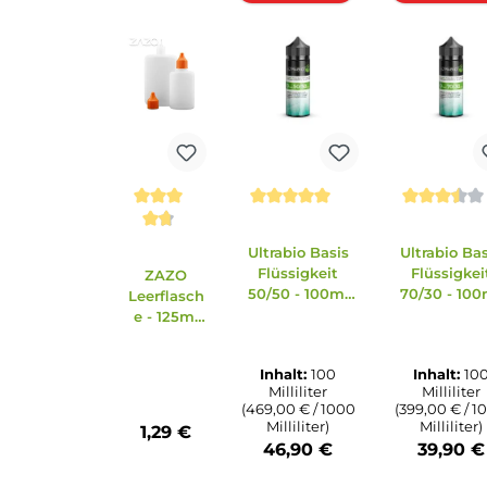
Achtung
Zubehör
Ähnliche Artikel
Produktgalerie überspringen
Ausverkauft
Ausv