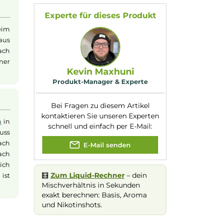
Flaschengröße:
120ml
e perfekt kombiniert.
Füllmenge:
10ml
Fruchtcocktail, der
Geschmacksrichtung
Orange, Zitrone u
:
Frische
das
Liquid
besonders
Nuancen:
Fruchtmix
, Koolad
n.
Orange
, Zitrone
Dampfen
Experte für dieses Produk
Momente beim
ombination aus
leibt auch nach
s
Liquid
zu einer
Kevin Maxhuni
Produkt-Manager & Experte
Bei Fragen zu diesem Artikel
kontaktieren Sie unseren Expert
n wenig
Aroma
in
schnell und einfach per E-Mail: