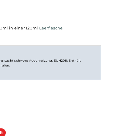
schung aus
einer meist größeren
Flasche
. Die restli
rundes und
vor Gebrauch noch mit Basisflüssigkeit u
 auf eine
belieben mit
Nikotinshots
aufgefüllt 
en.
solltest du die Flasche fest verschlie
durchschütteln und schon bist du fertig
jetzt bereit zur Benutzung in
E-Zigarette
roma 10ml in einer 120ml
Leerflasche
 H319: Verursacht schwere Augenreizung. EUH208: Enthält
en hervorrufen.