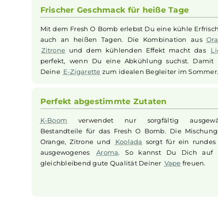
Fresh O Bomb von
K-Boom
bietet ein einzigart
Die Mischung aus sonnengereifter
Orange
und 
durch das enthaltene
Koolada
beim Ausatmen e
an warmen Tagen zu einer hervorragenden Wahl 
Frischer Geschmack für heiße Tage
Mit dem Fresh O Bomb erlebst Du eine kühle 
auch an heißen Tagen. Die Kombination 
Zitrone
und dem kühlenden Effekt macht
perfekt, wenn Du eine Abkühlung suchst. 
Deine
E-Zigarette
zum idealen Begleiter im 
Perfekt abgestimmte Zutaten
K-Boom
verwendet nur sorgfältig aus