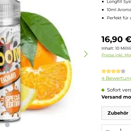
Longfill Sy
10ml Aroma 
Perfekt für 
Regulärer Pre
16,90 
Inhalt:
10 Milli
Preise inkl. M
Durchschnit
4 Bewertun
Sofort ver
Versand mo
Zubehör
Produkt Anzahl: 