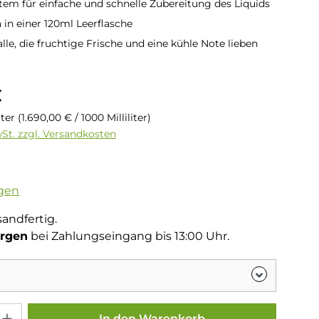
stem für einfache und schnelle Zubereitung des Liquids
in einer 120ml Leerflasche
alle, die fruchtige Frische und eine kühle Note lieben
is:
€
liter
(1.690,00 € / 1000 Milliliter)
wSt. zzgl. Versandkosten
tliche Bewertung von 4 von 5 Sternen
gen
sandfertig.
rgen
bei Zahlungseingang bis 13:00 Uhr.
Gib den gewünschten Wert ein oder benutze die Schaltflächen um die Anza
In den Warenkorb