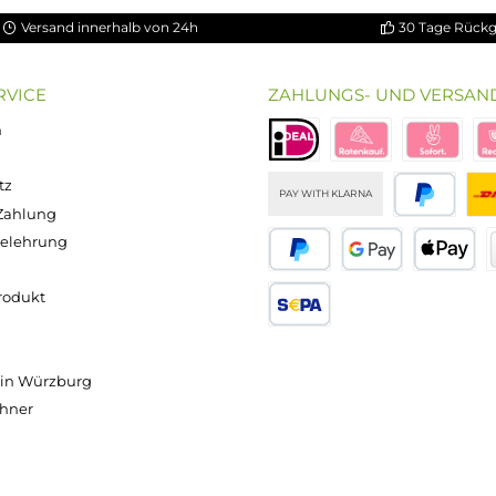
ung von 5 von 5 Sternen
chnittliche Bewertung von 3.5 von 5 Sternen
on 5 Sternen
Durchschnittliche Bewertung von 5 von 5 S
Durchschnittliche Bewertun
Durchschnitt
bio Basis
ssigkeit
Popdrop -
Popdrop -
Popdrop
0 - 100ml
Basis
Basis
Nikotinsho
n 120ml
70/30
50/50
t 50/50 -
asche)
100ml
100ml
20mg/ml
Inhalt:
100
Inhalt:
100
Inhalt:
10
alt:
100
Milliliter
Milliliter
Milliliter
lliliter
(429,50 € /
(429,50 € /
(690,00 € /
0 € / 1000
1000
1000
1000
liliter)
Milliliter)
Milliliter)
Milliliter)
,90 €
42,95 €
42,95 €
6,90 €
Versand innerhalb von 24h
OP SERVICE
ZAHLUNGS- U
ressum