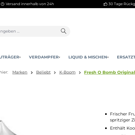
Versand innerhalb von 24h
AKKUTRÄGER
VERDAMPFER
LIQUID & MISCHEN
▾
▾
Fresh O B
ie sind hier:
Marken
Beliebt
K-Boom
t
Frischer Fr
spritziger Z
Enthält Koo