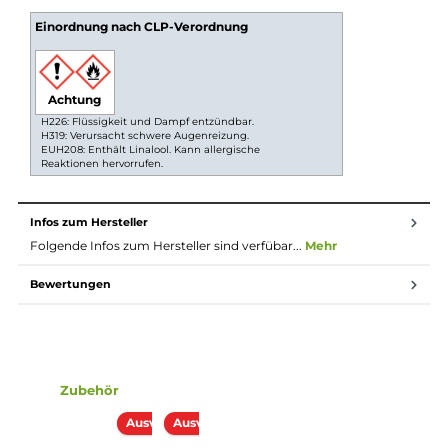
Basisflüssigkeit auf und mische nach Wunsch Nikotinshots da
Dann gut verschließen und schütteln. Schon ist dein Liquid ber
für den Gebrauch. So hast du die volle Kontrolle über dein
Mischverhältnis.
Longfill System
Bei Longfill-Aromen befindet sich nur ein wenig Aroma in eine
meist größeren Flasche. Die restliche Flasche muss vor
Gebrauch noch mit Basisflüssigkeit und optional nach beliebe
mit Nikotinshots aufgefüllt werden. Danach solltest du die
Flasche fest verschließen, ordentlich durchschütteln und sch
bist du fertig. Das Liquid ist jetzt bereit zur Benutzung in E-
Zigaretten.
Lieferumfang
1x K-Boom Grape Bomb Original Rezept Aroma 10ml in ein
120ml Leerflasche
Einordnung nach CLP-Verordnung