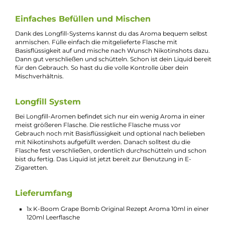
komplexes Geschmackserlebnis voller saftiger, süßer und leich
säuerlicher Tafeltrauben mit einer typischen herben Nuance 
Traubenkernen. Ein sanfter Kühleffekt sorgt beim Ein und
Ausatmen für ein erfrischendes Gefühl. Das Longfill-System
liefert 10ml Aroma in einer 120ml Leerflasche, die vor Gebrauc
noch mit Basisflüssigkeit und optional mit Nikotinshots
aufgefüllt werden muss. Nach dem Verschließen und
gründlichen Schütteln ist das Liquid sofort bereit für die Nutz
in E-Zigaretten.
Fruchtiger Geschmack mit Frische
Das Grape Bomb Aroma bringt dir saftige Tafeltrauben direkt 
deine E-Zigarette. Der süße, fruchtige Geschmack wird von ei
leicht kühlen Note begleitet, die beim Ein und Ausatmen
angenehm den Rachen erfrischt. So kannst du das Aroma
jederzeit genießen, ohne dass es zu süß oder künstlich wirkt.
Einfaches Befüllen und Mischen
Dank des Longfill-Systems kannst du das Aroma bequem selb
anmischen. Fülle einfach die mitgelieferte Flasche mit