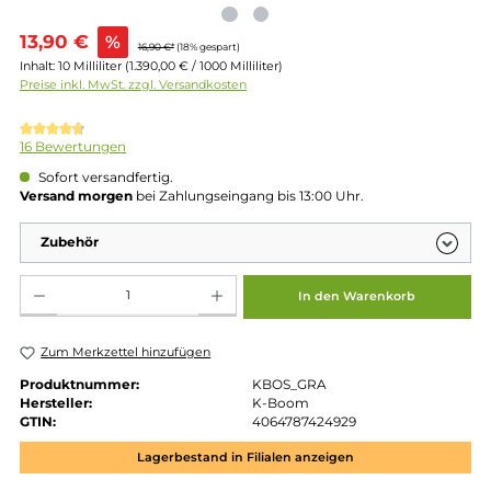
Verkaufspreis:
13,90 €
%
16,90 €*
(18% gespart)
Inhalt:
10 Milliliter
(1.390,00 € / 1000 Milliliter)
Preise inkl. MwSt. zzgl. Versandkosten
Durchschnittliche Bewertung von 4.81 von 5 Sternen
16 Bewertungen
Sofort versandfertig.
Versand morgen
bei Zahlungseingang bis 13:00 Uhr.
Zubehör
Produkt Anzahl: Gib den gewünschten Wert ein oder benutze die Schaltflächen um die 
In den Warenkorb
Zum Merkzettel hinzufügen
Produktnummer:
KBOS_GRA