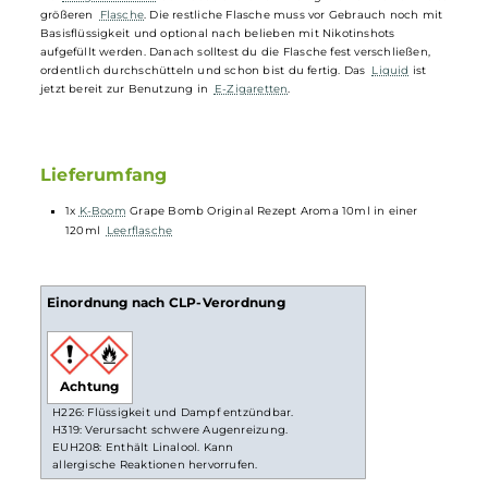
Basisflüssigkeit auf und mische nach Wunsch
Nikotinshots
dazu.
Dann gut verschließen und schütteln. Schon ist dein
Liquid
bereit f
den Gebrauch. So hast du die volle Kontrolle über dein
Mischverhältnis.
Longfill System
Bei
Longfill-Aromen
befindet sich nur ein wenig Aroma in einer mei
größeren
Flasche
. Die restliche Flasche muss vor Gebrauch noch mi
Basisflüssigkeit und optional nach belieben mit Nikotinshots
aufgefüllt werden. Danach solltest du die Flasche fest verschließen,
ordentlich durchschütteln und schon bist du fertig. Das
Liquid
ist
jetzt bereit zur Benutzung in
E-Zigaretten
.
Lieferumfang
1x
K-Boom
Grape Bomb Original Rezept Aroma 10ml in einer
120ml
Leerflasche