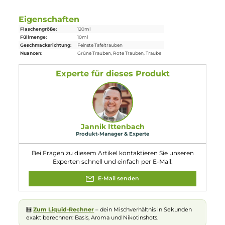
Einordnung nach CLP-Verordnung
Achtung
H226: Flüssigkeit und Dampf entzündbar.
H319: Verursacht schwere Augenreizung.
EUH208: Enthält Linalool. Kann
allergische Reaktionen hervorrufen.
Eigenschaften
Flaschengröße:
120ml
Füllmenge:
10ml
Geschmacksrichtung:
Feinste Tafeltrauben
Nuancen:
Grüne Trauben
, Rote Trauben
, Traube
Experte für dieses Produkt