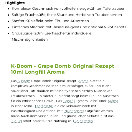
Hersteller:
K-Boom
GTIN:
4064787424929
Lagerbestand in Filialen anzeigen
Highlights:
Komplexer Geschmack von vollreifen, eisgekühlten Tafeltra
Saftige Fruchtsüße, feine Säure und Herbe von Traubenkern
Sanfter Kühleffekt beim Ein- und Ausatmen
Einfaches Mischen mit Basisflüssigkeit und optional Nikotin
Großzügige 120ml Leerflasche für individuelle
Mischmöglichkeiten
K-Boom - Grape Bomb Original Rezept
10ml Longfill Aroma
Das
K-Boom
Grape Bomb Original Rezept
Aroma
bietet ein
komplexes Geschmackserlebnis voller saftiger, süßer und leicht
säuerlicher Tafeltrauben mit einer typischen herben Nuance von