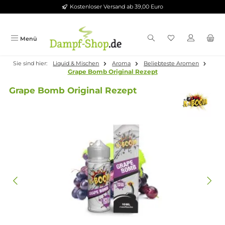
Kostenloser Versand ab 39,00 Euro
Zum Hauptinhalt springen
Menü
Sie sind hier:
Liquid & Mischen
Aroma
Beliebteste Aromen
Grape Bomb Original Rezept
Grape Bomb Original Rezept
Bildergalerie überspringen