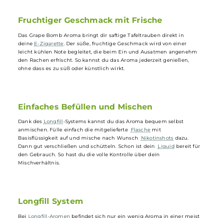
Traubenkernen. Ein sanfter Kühleffekt sorgt beim Ein und Ausatme
für ein erfrischendes Gefühl. Das
Longfill
-System liefert 10ml
Aroma
in einer 120ml
Leerflasche
, die vor Gebrauch noch mit
Basisflüssigkeit und optional mit
Nikotinshots
aufgefüllt werden
muss. Nach dem Verschließen und gründlichen Schütteln ist das
Liquid
sofort bereit für die Nutzung in
E-Zigaretten
.
Fruchtiger Geschmack mit Frische
Das Grape Bomb Aroma bringt dir saftige Tafeltrauben direkt in
deine
E-Zigarette
. Der süße, fruchtige Geschmack wird von einer
leicht kühlen Note begleitet, die beim Ein und Ausatmen angeneh
den Rachen erfrischt. So kannst du das Aroma jederzeit genießen,
ohne dass es zu süß oder künstlich wirkt.
Einfaches Befüllen und Mischen
Dank des
Longfill
-Systems kannst du das Aroma bequem selbst
anmischen. Fülle einfach die mitgelieferte
Flasche
mit