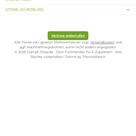
0,
9
5
9
5
5
€
€
€
Kostenloser Versand ab 39,00 Euro
ONLINESHOP-SERVICE
SHOP SERVICE
ZAHLUNGS- UND VERSANDARTEN
SICHER EINKAUFEN