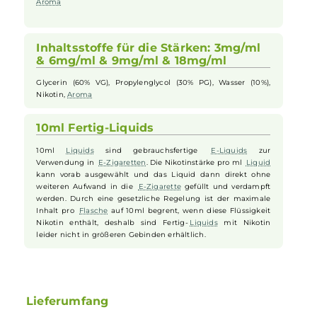
hat dabei keine Auswirkung auf die Geschmack- bzw.
Dampfentwicklung.
Inhaltsstoffe für die Stärke: 0mg/ml
Glycerin (60% VG), Propylenglycol (30% PG), Wasser (10%),
Aroma
Inhaltsstoffe für die Stärken: 3mg/ml
& 6mg/ml & 9mg/ml & 18mg/ml
Glycerin (60% VG), Propylenglycol (30% PG), Wasser (10%),
Nikotin,
Aroma
10ml Fertig-Liquids
10ml
Liquids
sind gebrauchsfertige
E-Liquids
zur
Verwendung in
E-Zigaretten
. Die Nikotinstärke pro ml
Liquid
kann vorab ausgewählt und das Liquid dann direkt ohne
weiteren Aufwand in die
E-Zigarette
gefüllt und verdampft