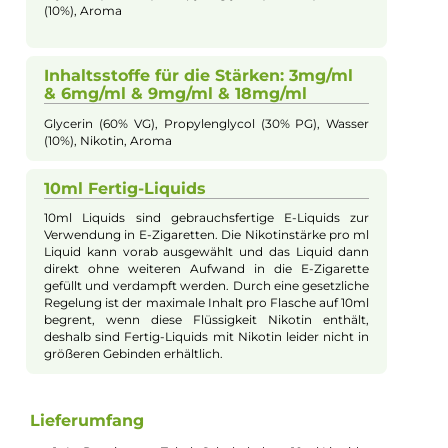
Beschreibung
InnoCigs Liquid - La Renaissance Tabak-
Schokolade - 10ml Liquid
Eine Geschmacksvariation aus einem klassichen Tabak- und
Schokoladenaroma bekommen Sie mit dem InnoCig La
Renaissance Liquid. Das Liquid steht Ihnen in verschiedenen
Stärken sowohl mit, als auch ohne Nikotin zur Auswahl.
Beachten Sie bitte, das Nikotin hat dabei keine Auswirkung au
die Geschmack- bzw. Dampfentwicklung.
Inhaltsstoffe für die Stärke: 0mg/ml
Glycerin (60% VG), Propylenglycol (30% PG), Wasser
(10%), Aroma
Inhaltsstoffe für die Stärken: 3mg/ml
& 6mg/ml & 9mg/ml & 18mg/ml
Glycerin (60% VG), Propylenglycol (30% PG), Wasser