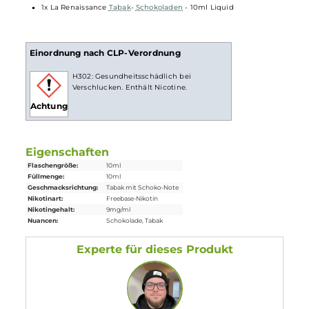
werden. Durch eine gesetzliche Regelung ist der maximale
Inhalt pro
Flasche
auf 10ml begrent, wenn diese Flüssigkeit
Nikotin enthält, deshalb sind Fertig-
Liquids
mit Nikotin
leider nicht in größeren Gebinden erhältlich.
Lieferumfang
1x La Renaissance
Tabak
-
Schokoladen
- 10ml Liquid
Einordnung nach CLP-Verordnung
H302: Gesundheitsschädlich bei
Verschlucken. Enthält Nicotine.
Achtung
Eigenschaften