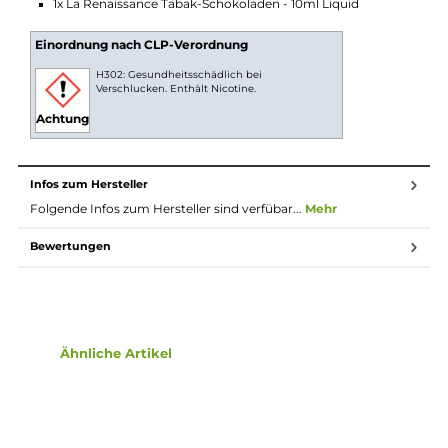
(10%), Nikotin, Aroma
10ml Fertig-Liquids
10ml Liquids sind gebrauchsfertige E-Liquids zur
Verwendung in E-Zigaretten. Die Nikotinstärke pro ml
Liquid kann vorab ausgewählt und das Liquid dann
direkt ohne weiteren Aufwand in die E-Zigarette
gefüllt und verdampft werden. Durch eine gesetzliche
Regelung ist der maximale Inhalt pro Flasche auf 10ml
begrent, wenn diese Flüssigkeit Nikotin enthält,
deshalb sind Fertig-Liquids mit Nikotin leider nicht in
größeren Gebinden erhältlich.
Lieferumfang
1x La Renaissance Tabak-Schokoladen - 10ml Liquid
Einordnung nach CLP-Verordnung
H302: Gesundheitsschädlich bei
Verschlucken. Enthält Nicotine.