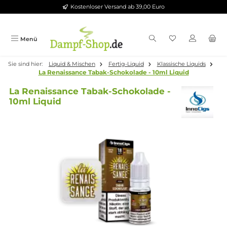
Kostenloser Versand ab 39,00 Euro
Zum Hauptinhalt springen
Menü
Sie sind hier:
Liquid & Mischen
Fertig-Liquid
Klassische Liquid
La Renaissance Tabak-Schokolade - 10ml Liquid
La Renaissance Tabak-Schokolade -
10ml Liquid
Bildergalerie überspringen