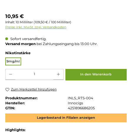
Regulärer Preis:
10,95 €
Inhalt:
10 Milliliter
(109,50 € / 100 Milliliter)
Preise inkl. MwSt. zzgl. Versandkosten
Sofort versandfertig.
Versand morgen
bei Zahlungseingang bis 13:00 Uhr.
auswählen
Nikotinstärke
9mg/ml
Produkt Anzahl: Gib den gewünschten Wert ein oder benutze die Schaltflächen um die 
In den Warenkorb
Zum Merkzettel hinzufügen
Produktnummer:
INLS_RTS-004
Hersteller:
Innocigs