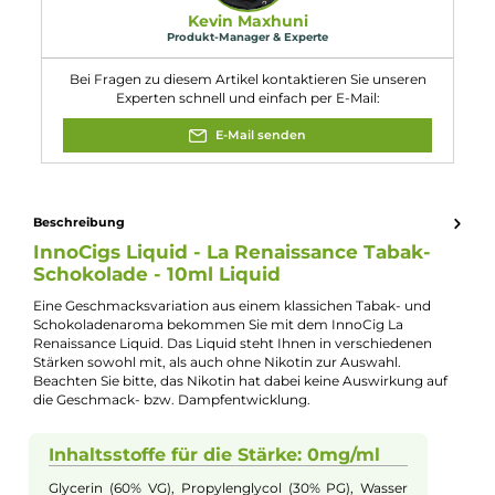
Flaschengröße:
10ml
Füllmenge:
10ml
Geschmacksrichtung:
Tabak mit Schoko-Note
Nikotinart:
Freebase-Nikotin
Nikotingehalt:
9mg/ml
Nuancen:
Schokolade
, Tabak
Experte für dieses Produkt
Kevin Maxhuni
Produkt-Manager & Experte
Bei Fragen zu diesem Artikel kontaktieren Sie unseren
Experten schnell und einfach per E-Mail:
E-Mail senden