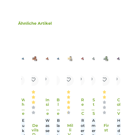
Lieferumfang
1x Caribbean Kokos-Schokoladen - 10ml Liquid
Einordnung nach CLP-Verordnung
H302: Gesundheitsschädlich bei
Verschlucken. Enthält Nicotine.
Achtung
Infos zum Hersteller
Folgende Infos zum Hersteller sind verfübar...
Mehr
Bewertungen