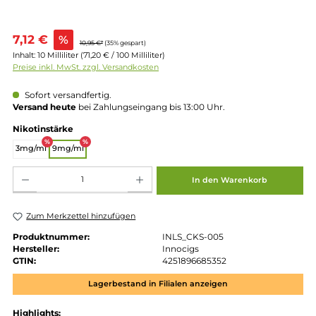
Verkaufspreis:
7,12 €
%
10,95 €*
(35% gespart)
Inhalt:
10 Milliliter
(71,20 € / 100 Milliliter)
Preise inkl. MwSt. zzgl. Versandkosten
Sofort versandfertig.
Versand heute
bei Zahlungseingang bis 13:00 Uhr.
auswählen
Nikotinstärke
%
%
3mg/ml
9mg/ml
Produkt Anzahl: Gib den gewünschten Wert ein oder benutze die Schaltflächen um die 
In den Warenkorb
Zum Merkzettel hinzufügen
Produktnummer:
INLS_CKS-005
Hersteller:
Innocigs