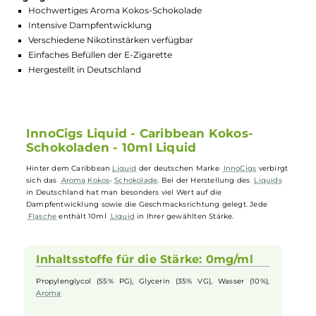
GTIN:
4251896685352
Lagerbestand in Filialen anzeigen
Highlights:
Hochwertiges Aroma Kokos-Schokolade
Intensive Dampfentwicklung
Verschiedene Nikotinstärken verfügbar
Einfaches Befüllen der E-Zigarette
Hergestellt in Deutschland
InnoCigs Liquid - Caribbean Kokos-
Schokoladen - 10ml Liquid
Hinter dem Caribbean
Liquid
der deutschen Marke
InnoCigs
verbirg
sich das
Aroma
Kokos
-
Schokolade
. Bei der Herstellung des
Liquids
in Deutschland hat man besonders viel Wert auf die
Dampfentwicklung sowie die Geschmacksrichtung gelegt. Jede
Flasche
enthält 10ml
Liquid
in Ihrer gewählten Stärke.