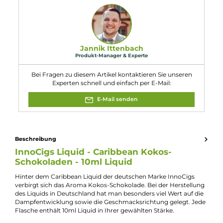
Achtung
Eigenschaften
Flaschengröße:
10ml
Füllmenge:
10ml
Geschmacksrichtung:
Schokolade mit Kokosflocken
Nikotinart:
Freebase-Nikotin
Nikotingehalt:
9mg/ml
Nuancen:
Kokosnuss
, Schokolade
Experte für dieses Produkt
Jannik Ittenbach
Produkt-Manager & Experte
Bei Fragen zu diesem Artikel kontaktieren Sie unseren
Experten schnell und einfach per E-Mail: