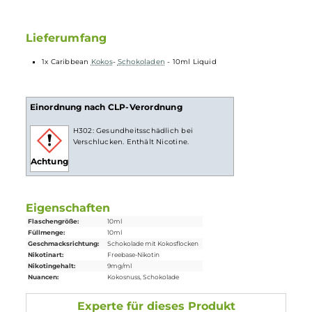
10ml
Liquids
sind gebrauchsfertige
E-Liquids
zur
Verwendung in
E-Zigaretten
. Die Nikotinstärke pro ml
Liquid
kann vorab ausgewählt und das Liquid dann direkt ohne
weiteren Aufwand in die
E-Zigarette
gefüllt und verdampft
werden. Durch eine gesetzliche Regelung ist der maximale
Inhalt pro
Flasche
auf 10ml begrent, wenn diese Flüssigkeit
Nikotin enthält, deshalb sind Fertig-
Liquids
mit Nikotin
leider nicht in größeren Gebinden erhältlich.
Lieferumfang
1x Caribbean
Kokos
-
Schokoladen
- 10ml Liquid
Einordnung nach CLP-Verordnung
H302: Gesundheitsschädlich bei
Verschlucken. Enthält Nicotine.