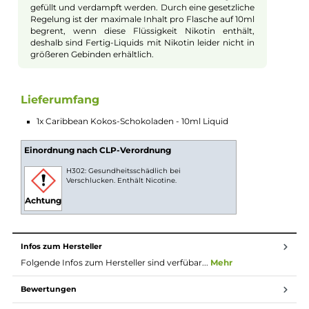
Inhaltsstoffe für die Stärken: 3mg/ml,
6mg/ml & 9mg/ml
Propylenglycol (55% PG), Glycerin (35% VG), Wasser
(10%), Aroma, Nikotin
Inhaltsstoffe für die Stärken: 18mg/ml
Propylenglycol (55% PG), Glycerin (35% VG), Wasser
(10%), Nikotin, Aroma
10ml Fertig-Liquids
10ml Liquids sind gebrauchsfertige E-Liquids zur
Verwendung in E-Zigaretten. Die Nikotinstärke pro ml
Liquid kann vorab ausgewählt und das Liquid dann
direkt ohne weiteren Aufwand in die E-Zigarette
gefüllt und verdampft werden. Durch eine gesetzliche
Regelung ist der maximale Inhalt pro Flasche auf 10ml
begrent, wenn diese Flüssigkeit Nikotin enthält,
deshalb sind Fertig-Liquids mit Nikotin leider nicht in
größeren Gebinden erhältlich.