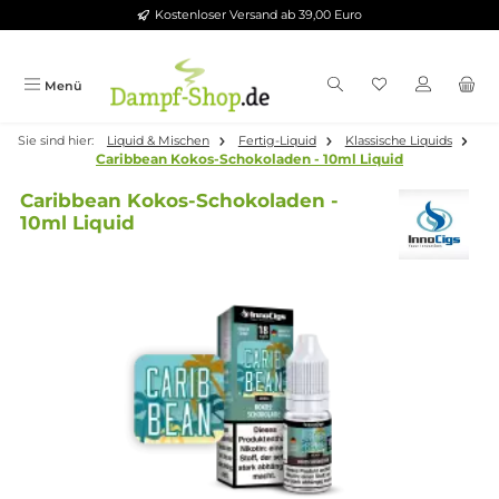
Kostenloser Versand ab 39,00 Euro
Zum Hauptinhalt springen
Menü
Sie sind hier:
Liquid & Mischen
Fertig-Liquid
Klassische Liquid
Caribbean Kokos-Schokoladen - 10ml Liquid
Caribbean Kokos-Schokoladen -
10ml Liquid
Bildergalerie überspringen