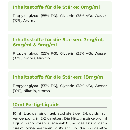
E-Mail senden
Beschreibung
InnoCigs Liquid - Caribbean Kokos-
Schokoladen - 10ml Liquid
Hinter dem Caribbean Liquid der deutschen Marke InnoCigs
verbirgt sich das Aroma Kokos-Schokolade. Bei der Herstellu
des Liquids in Deutschland hat man besonders viel Wert auf di
Dampfentwicklung sowie die Geschmacksrichtung gelegt. Je
Flasche enthält 10ml Liquid in Ihrer gewählten Stärke.
Inhaltsstoffe für die Stärke: 0mg/ml
Propylenglycol (55% PG), Glycerin (35% VG), Wasser
(10%), Aroma