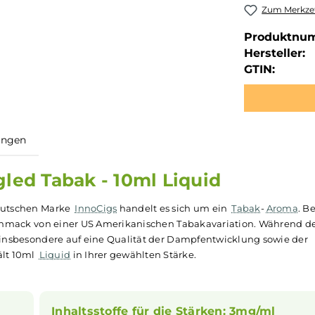
Zum Merkzet
Produktnu
Hersteller:
GTIN:
ewertungen
pangled Tabak - 10ml Liquid
 der deutschen Marke
InnoCigs
handelt es sich um ein
Tab