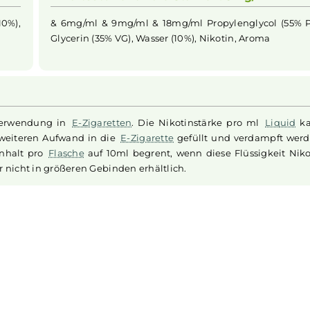
der Geschmack von einer US Amerikanischen Tabakavariatio
 sich insbesondere auf eine Qualität der Dampfentwicklu
e
enthält 10ml
Liquid
in Ihrer gewählten Stärke.
Inhaltsstoffe für die Stärken: 3m
sser (10%),
& 6mg/ml & 9mg/ml & 18mg/ml Propyleng
Glycerin (35% VG), Wasser (10%), Nikotin, 
zur Verwendung in
E-Zigaretten
. Die Nikotinstärke pr
t ohne weiteren Aufwand in die
E-Zigarette
gefüllt und ve
imale Inhalt pro
Flasche
auf 10ml begrent, wenn diese Flü
n leider nicht in größeren Gebinden erhältlich.