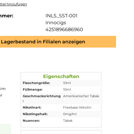
tel hinzufügen
mmer:
INLS_SST-001
Innocigs
4251896686960
Lagerbestand in Filialen anzeigen
Eigenschaften
Flaschengröße:
10ml
ak
-
Aroma
. Beim
Füllmenge:
10ml