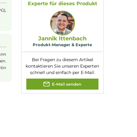
n. Während der
Geschmacksrichtung
Amerikanischer T
:
ng sowie der
Nikotinart:
Freebase-Nikotin
Nikotingehalt:
0mg/ml
Nuancen:
Tabak
g/ml
Experte für dieses Produk
lycol (55% PG),
Aroma
Jannik Ittenbach
Produkt-Manager & Experte
o ml
Liquid
kann
Bei Fragen zu diesem Artikel
rdampft werden.
kontaktieren Sie unseren Expert
ssigkeit Nikotin
schnell und einfach per E-Mail: