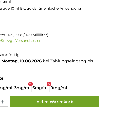
8mg/ml
rtige 10ml E-Liquids für einfache Anwendung
is:
€
liter
(109,50 € / 100 Milliliter)
wSt. zzgl. Versandkosten
sandfertig.
Montag, 10.08.2026
bei Zahlungseingang bis
auswählen
ke
%
%
mg/ml
3mg/ml
6mg/ml
9mg/ml
Gib den gewünschten Wert ein oder benutze die Schaltflächen um die Anza
In den Warenkorb