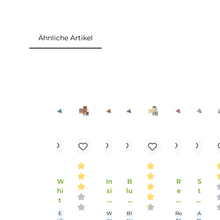
Lieferumfang
1x Star Spangled
Tabak
- 10ml Liquid
Ähnliche Artikel
Produktgalerie überspringen