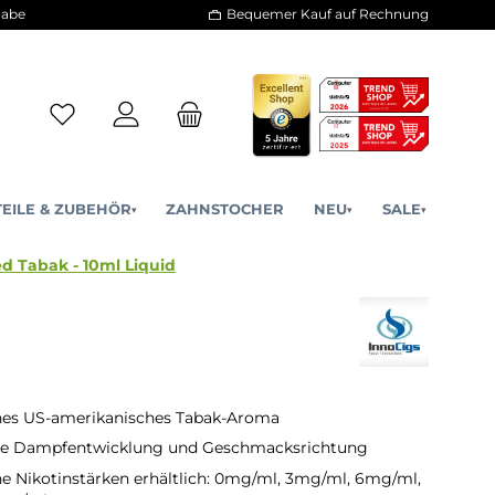
30 Tage Rückgabe
Bequemer Kauf a
ERSATZTEILE & ZUBEHÖR
ZAHNSTOCHER
NE
▾
▾
Star Spangled Tabak - 10ml Liquid
hes US-amerikanisches Tabak-Aroma
e Dampfentwicklung und Geschmacksrichtung
e Nikotinstärken erhältlich: 0mg/ml, 3mg/ml, 6mg/ml,