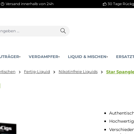
Versand innerhalb von 24h
AKKUTRÄGER
VERDAMPFER
LIQUID & MISCHEN
▾
▾
quid & Mischen
Fertig-Liquid
Nikotinfreie Liquids
quid
Authentisc
Hochwertig
Verschieden