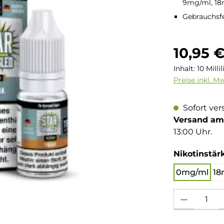
9mg/ml, 1
Gebrauchsfe
Regulärer Pre
10,95 
Inhalt:
10 Milli
Preise inkl. M
Sofort ver
Versand am 
13:00 Uhr.
Nikotinstär
0mg/ml
18
Produkt Anzahl: 