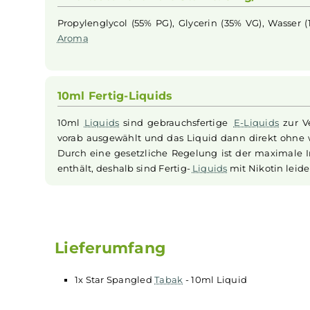
Dampfen mit einer
E-Zigarette
entfaltet sich 
Herstellung des
Liquids
in Deutschland hat man
Geschmacksrichtung konzentriert. Jede
Flasch
Inhaltsstoffe für die Stärke: 0mg/ml
Propylenglycol (55% PG), Glycerin (35% VG), Wa
Aroma
10ml Fertig-Liquids
10ml
Liquids
sind gebrauchsfertige
E-Liquids
vorab ausgewählt und das Liquid dann direk
Durch eine gesetzliche Regelung ist der max
enthält, deshalb sind Fertig-
Liquids
mit Nikoti