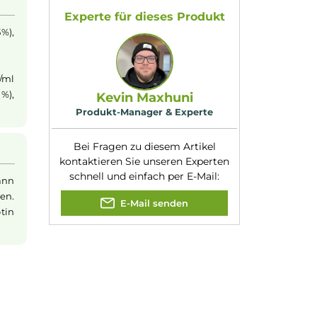
aktischen 10ml
Flasche
Geschmacksrichtung
Blaubeeren
:
g/ml. Die
Nikotinart:
Freebase-Nikotin
Nikotingehalt:
0mg/ml
Nuancen:
Blaubeere
l
Experte für dieses Produk
G), Wasser (5%),
9mg/ml & 18mg/ml
), Wasser (10%),
Kevin Maxhuni
Produkt-Manager & Experte
Bei Fragen zu diesem Artikel
kontaktieren Sie unseren Expert
schnell und einfach per E-Mail:
o ml
Liquid
kann