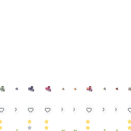
t ohne weiteren Aufwand in die
E-Zigarette
gefüllt und ve
imale Inhalt pro
Flasche
auf 10ml begrent, wenn diese Flü
n leider nicht in größeren Gebinden erhältlich.