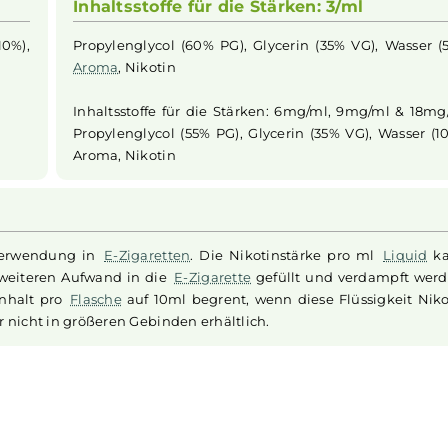
eren
. Es wird in Deutschland hergestellt und ist in einer pr
en Nikotinstärken 0mg/ml, 3mg/ml, 6mg/ml, 9mg/ml und 18m
f den Geschmack.
Inhaltsstoffe für die Stärken: 3/m
sser (10%),
Propylenglycol (60% PG), Glycerin (35% V
Aroma
, Nikotin
Inhaltsstoffe für die Stärken: 6mg/ml, 
Propylenglycol (55% PG), Glycerin (35% VG
Aroma, Nikotin
zur Verwendung in
E-Zigaretten
. Die Nikotinstärke pr