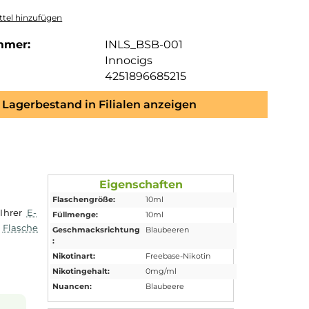
tel hinzufügen
mmer:
INLS_BSB-001
Innocigs
4251896685215
Lagerbestand in Filialen anzeigen
Eigenschaften
Flaschengröße:
10ml
 Dampfen mit Ihrer
E-
Füllmenge:
10ml