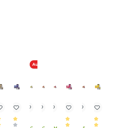
rdampft werden.
E-Mail senden
ssigkeit Nikotin