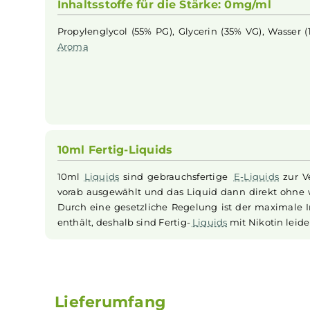
Zigarette
nämlich den Geschmack von
Blaube
erhältlich. Es besteht die Auswahl zwischen d
Nikotinkonzentration hat keinerlei Einfluss au
Inhaltsstoffe für die Stärke: 0mg/ml
Propylenglycol (55% PG), Glycerin (35% VG), Wa
Aroma
10ml Fertig-Liquids
10ml
Liquids
sind gebrauchsfertige
E-Liquids