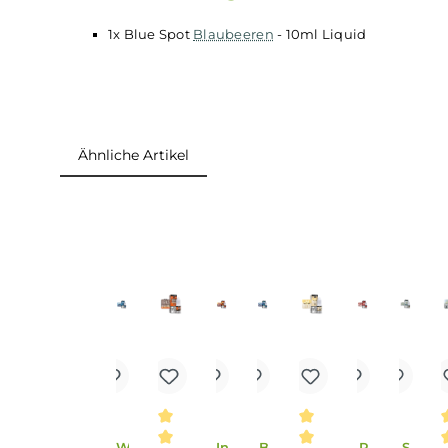
vorab ausgewählt und das Liquid dann direk
Durch eine gesetzliche Regelung ist der max
enthält, deshalb sind Fertig-
Liquids
mit Nikoti
Lieferumfang
1x Blue Spot
Blaubeeren
- 10ml Liquid
Ähnliche Artikel
Produktgalerie überspringen