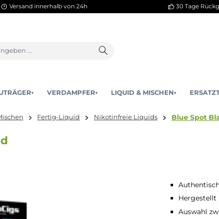
Versand innerhalb von 24h
AKKUTRÄGER
VERDAMPFER
LIQUID & MISCHEN
▾
▾
quid & Mischen
Fertig-Liquid
Nikotinfreie Liquids
Liquid
Authentisc
Hergestellt
Auswahl zwi