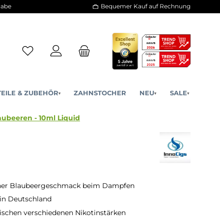
30 Tage Rückgabe
Bequemer Kauf a
ERSATZTEILE & ZUBEHÖR
ZAHNSTOCHER
NE
▾
▾
Blue Spot Blaubeeren - 10ml Liquid
her Blaubeergeschmack beim Dampfen
 in Deutschland
schen verschiedenen Nikotinstärken