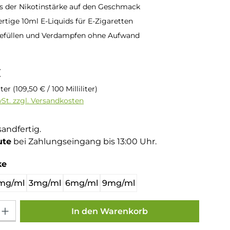
ss der Nikotinstärke auf den Geschmack
rtige 10ml E-Liquids für E-Zigaretten
Befüllen und Verdampfen ohne Aufwand
is:
€
liter
(109,50 € / 100 Milliliter)
wSt. zzgl. Versandkosten
sandfertig.
ute
bei Zahlungseingang bis 13:00 Uhr.
auswählen
ke
mg/ml
3mg/ml
6mg/ml
9mg/ml
Gib den gewünschten Wert ein oder benutze die Schaltflächen um die Anza
In den Warenkorb