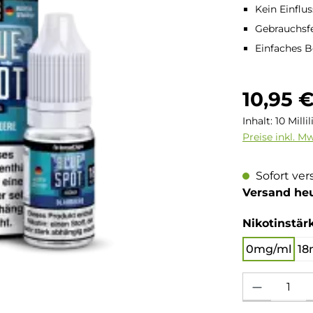
Kein Einflu
Gebrauchsfe
Einfaches 
Regulärer Pre
10,95 
Inhalt:
10 Milli
Preise inkl. M
Sofort ver
Versand he
Nikotinstär
0mg/ml
18
Produkt Anzahl: 