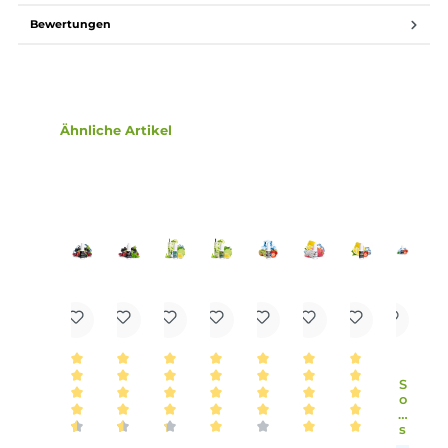
Lieferumfang
1x Hayvan Juice Rüya Liquid 10ml
Einordnung nach CLP-Verordnung
H302: Gesundheitsschädlich bei
Verschlucken. Enthält Nikotin.
Achtung
Infos zum Hersteller
Folgende Infos zum Hersteller sind verfübar...
Mehr
Bewertungen