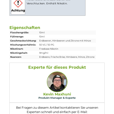
Lieferumfang
1x
Hayvan Juice
Rüya Liquid 10ml
Einordnung nach CLP-Verordnung
H302: Gesundheitsschädlich bei
Verschlucken. Enthält Nikotin.
Achtung
Eigenschaften
Flaschengröße:
10ml
Füllmenge:
10ml
Geschmacksrichtung:
Erdbeeren, Himbeeren und Zitrone mit Minze
Mischungsverhältnis:
50 VG / 50 PG
Nikotinart:
Freebase-Nikotin
Nikotingehalt:
9mg/ml
Nuancen:
Erdbeere
, Frische Brise
, Himbeere
, Minze
, Zitrone