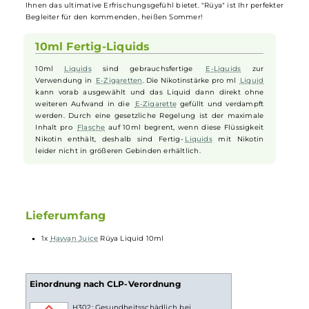
Dieses
Liquid
bietet eine harmonische Geschmackskomposition au
saftig-süßen
Erdbeeren
, verführerischen Himbeeren und leuchtend
gelben
Zitronen
mit ihrer belebenden Säure. Das Zusammenspiel
von süßen Beerenaromen und säuerlichen Zitrusnoten schafft ein
fruchtig
-frisches Geschmackserlebnis der Extraklasse. Eine subtile
würzige und süßliche Minznote trägt zu einem Gefühl von
Frische
bei, das durch eine zusätzliche Portion Cooling verstärkt wird. Diese
sorgt für einen eisigen Hauch, der Mund und Rachen durchflutet u
Ihnen das ultimative Erfrischungsgefühl bietet. "Rüya" ist Ihr perfekt
Begleiter für den kommenden, heißen Sommer!
10ml Fertig-Liquids
10ml
Liquids
sind gebrauchsfertige
E-Liquids
zur
Verwendung in
E-Zigaretten
. Die Nikotinstärke pro ml
Liquid
kann vorab ausgewählt und das Liquid dann direkt ohne
weiteren Aufwand in die
E-Zigarette
gefüllt und verdampft
werden. Durch eine gesetzliche Regelung ist der maximale
Inhalt pro
Flasche
auf 10ml begrent, wenn diese Flüssigkeit
Nikotin enthält, deshalb sind Fertig-
Liquids
mit Nikotin
leider nicht in größeren Gebinden erhältlich.