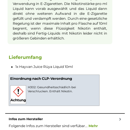
Jahreszeit. Dieses Liquid bietet eine harmonische
Geschmackskomposition aus saftig-süßen Erdbeeren,
verführerischen Himbeeren und leuchtend-gelben Zitronen m
ihrer belebenden Säure. Das Zusammenspiel von süßen
Beerenaromen und säuerlichen Zitrusnoten schafft ein fruchti
frisches Geschmackserlebnis der Extraklasse. Eine subtile
würzige und süßliche Minznote trägt zu einem Gefühl von
Frische bei, das durch eine zusätzliche Portion Cooling verstär
wird. Diese sorgt für einen eisigen Hauch, der Mund und Rach
durchflutet und Ihnen das ultimative Erfrischungsgefühl bietet
"Rüya" ist Ihr perfekter Begleiter für den kommenden, heißen
Sommer!
10ml Fertig-Liquids
10ml Liquids sind gebrauchsfertige E-Liquids zur
Verwendung in E-Zigaretten. Die Nikotinstärke pro ml
Liquid kann vorab ausgewählt und das Liquid dann
direkt ohne weiteren Aufwand in die E-Zigarette
gefüllt und verdampft werden. Durch eine gesetzliche
Regelung ist der maximale Inhalt pro Flasche auf 10ml
begrent, wenn diese Flüssigkeit Nikotin enthält,
deshalb sind Fertig-Liquids mit Nikotin leider nicht in
größeren Gebinden erhältlich.