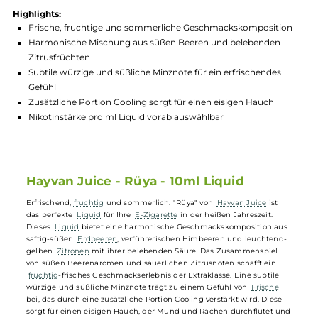
Produktnummer:
HYVL_RYA-004
Hersteller:
Hayvan Juice
GTIN:
4260602628842
Lagerbestand in Filialen anzeigen
Highlights:
Frische, fruchtige und sommerliche Geschmackskompositi
Harmonische Mischung aus süßen Beeren und belebenden
Zitrusfrüchten
Subtile würzige und süßliche Minznote für ein erfrischendes
Gefühl
Zusätzliche Portion Cooling sorgt für einen eisigen Hauch
Nikotinstärke pro ml Liquid vorab auswählbar
Hayvan Juice - Rüya - 10ml Liquid
Erfrischend,
fruchtig
und sommerlich: "Rüya" von
Hayvan Juice
ist
das perfekte
Liquid
für Ihre
E-Zigarette
in der heißen Jahreszeit.