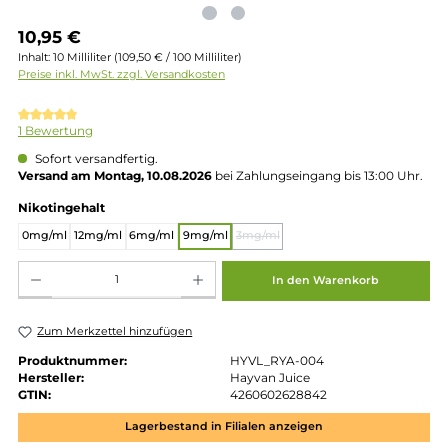
Regulärer Preis:
10,95 €
Inhalt:
10 Milliliter
(109,50 € / 100 Milliliter)
Preise inkl. MwSt. zzgl. Versandkosten
Durchschnittliche Bewertung von 5 von 5 Sternen
1 Bewertung
Sofort versandfertig.
Versand am Montag, 10.08.2026
bei Zahlungseingang bis 13:00 
auswählen
Nikotingehalt
0mg/ml
12mg/ml
6mg/ml
9mg/ml
3mg/ml
(Diese Option ist zurzeit nicht 
Produkt Anzahl: Gib den gewünschten Wert ein oder benutze die Schaltflächen um die 
In den Warenkorb
Zum Merkzettel hinzufügen