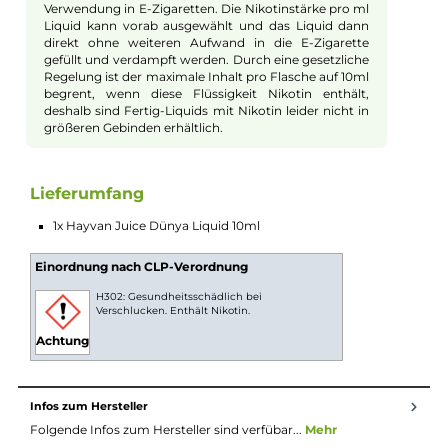
Dampfshop4u. "Dünya" bedeutet "Welt", und genau das spiege
sich in diesem Liquid wider, das Sie auf eine geschmackliche
Weltreise mitnimmt. Genießen Sie das süße Aroma von
sommerlichen, europäischen Erdbeeren, gepaart mit dem
exotischen Geschmack von tropischen Kiwis. Beide
Geschmacksnuancen harmonieren perfekt miteinander und
sorgen für eine ausgewogene Balance zwischen Süße und Säu
Zum Abschluss rundet ein arktischer Kältehauch dieses
Geschmackserlebnis ab und sorgt für eine erfrischende
Sensation bei jedem Zug Ihrer E-Zigarette. "Dünya" ist ein
absoluter Geheimtipp für alle Liebhaber von Frucht- und Frisc
Aromen und wird sowohl DL- als auch MTL-Dampfer begeiste
10ml Fertig-Liquids
10ml Liquids sind gebrauchsfertige E-Liquids zur
Verwendung in E-Zigaretten. Die Nikotinstärke pro ml
Liquid kann vorab ausgewählt und das Liquid dann
direkt ohne weiteren Aufwand in die E-Zigarette
gefüllt und verdampft werden. Durch eine gesetzliche
Regelung ist der maximale Inhalt pro Flasche auf 10ml
begrent, wenn diese Flüssigkeit Nikotin enthält,
deshalb sind Fertig-Liquids mit Nikotin leider nicht in
größeren Gebinden erhältlich.