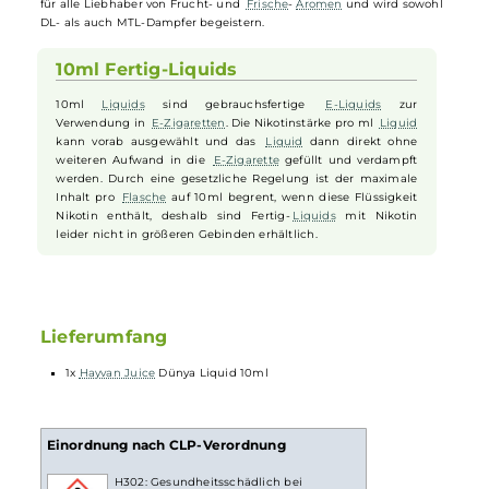
Liquid
wider, das Sie auf eine geschmackliche Weltreise mitnimmt.
Genießen Sie das süße
Aroma
von sommerlichen, europäischen
Erdbeeren
, gepaart mit dem exotischen Geschmack von tropischen
Kiwis. Beide Geschmacksnuancen harmonieren perfekt miteinander
und sorgen für eine ausgewogene Balance zwischen Süße und Säur
Zum Abschluss rundet ein arktischer Kältehauch dieses
Geschmackserlebnis ab und sorgt für eine erfrischende Sensation be
jedem Zug Ihrer
E-Zigarette
. "Dünya" ist ein absoluter Geheimtipp
für alle Liebhaber von Frucht- und
Frische
-
Aromen
und wird sowoh
DL- als auch MTL-Dampfer begeistern.
10ml Fertig-Liquids
10ml
Liquids
sind gebrauchsfertige
E-Liquids
zur
Verwendung in
E-Zigaretten
. Die Nikotinstärke pro ml
Liquid
kann vorab ausgewählt und das
Liquid
dann direkt ohne
weiteren Aufwand in die
E-Zigarette
gefüllt und verdampft
werden. Durch eine gesetzliche Regelung ist der maximale
Inhalt pro
Flasche
auf 10ml begrent, wenn diese Flüssigkeit
Nikotin enthält, deshalb sind Fertig-
Liquids
mit Nikotin
leider nicht in größeren Gebinden erhältlich.