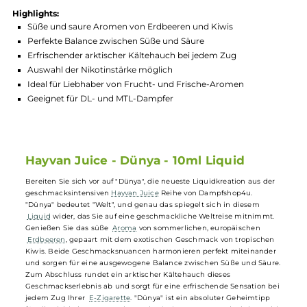
Produktnummer:
HYVL_DÜN-003
Hersteller:
Hayvan Juice
GTIN:
4262376481159
Lagerbestand in Filialen anzeigen
Highlights:
Süße und saure Aromen von Erdbeeren und Kiwis
Perfekte Balance zwischen Süße und Säure
Erfrischender arktischer Kältehauch bei jedem Zug
Auswahl der Nikotinstärke möglich
Ideal für Liebhaber von Frucht- und Frische-Aromen
Geeignet für DL- und MTL-Dampfer
Hayvan Juice - Dünya - 10ml Liquid
Bereiten Sie sich vor auf "Dünya", die neueste Liquidkreation aus der
geschmacksintensiven
Hayvan Juice
Reihe von Dampfshop4u.
"Dünya" bedeutet "Welt", und genau das spiegelt sich in diesem