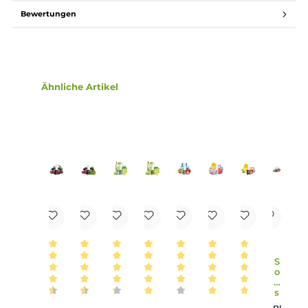
Lieferumfang
1x Hayvan Juice Dünya Liquid 10ml
Einordnung nach CLP-Verordnung
H302: Gesundheitsschädlich bei
Verschlucken. Enthält Nikotin.
Achtung
Infos zum Hersteller
Folgende Infos zum Hersteller sind verfübar...
Mehr
Bewertungen