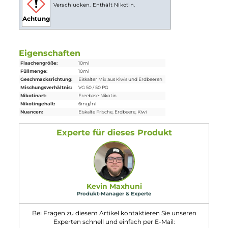
Lieferumfang
1x
Hayvan Juice
Dünya Liquid 10ml
Einordnung nach CLP-Verordnung
H302: Gesundheitsschädlich bei
Verschlucken. Enthält Nikotin.
Achtung
Eigenschaften
Flaschengröße:
10ml
Füllmenge:
10ml
Geschmacksrichtung:
Eiskalter Mix aus Kiwis und Erdbeeren
Mischungsverhältnis:
VG 50 / 50 PG
Nikotinart:
Freebase-Nikotin
Nikotingehalt:
6mg/ml
Nuancen:
Eiskalte Frische
, Erdbeere
, Kiwi