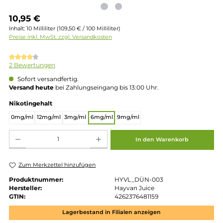
Regulärer Preis:
10,95 €
Inhalt:
10 Milliliter
(109,50 € / 100 Milliliter)
Preise inkl. MwSt. zzgl. Versandkosten
Durchschnittliche Bewertung von 4 von 5 Sternen
2 Bewertungen
Sofort versandfertig.
Versand heute
bei Zahlungseingang bis 13:00 Uhr.
auswählen
Nikotingehalt
0mg/ml
12mg/ml
3mg/ml
6mg/ml
9mg/ml
Produkt Anzahl: Gib den gewünschten Wert ein oder benutze die Schaltflächen um die 
In den Warenkorb
Zum Merkzettel hinzufügen