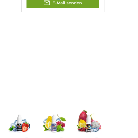
Jannik Ittenbach
Produkt-Manager & Experte
Bei Fragen zu diesem Artikel
kontaktieren Sie unseren Expert
schnell und einfach per E-Mail:
E-Mail senden