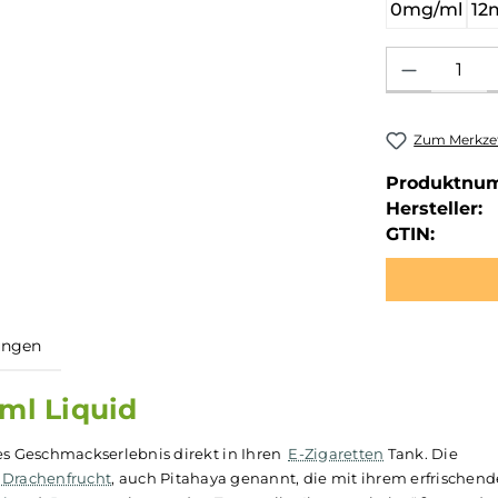
0mg/ml
12
Produkt Anzahl: 
Zum Merkzet
Produktnu
Hersteller:
GTIN:
ewertungen