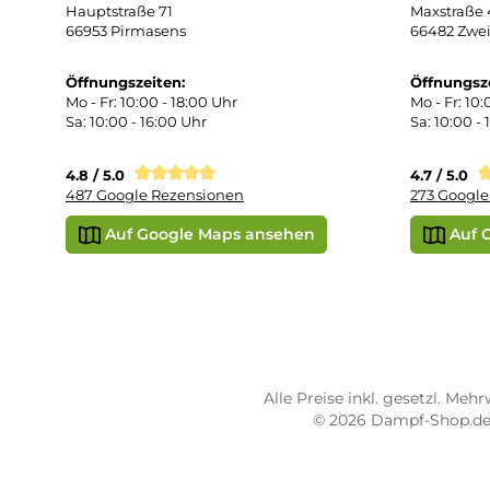
Wid
Rüc
Def
Kon
Übe
Vap
Liq
STORE PIRMASENS
ST
Dampf-Shop.de Pirmasens
Dam
Hauptstraße 71
Max
66953 Pirmasens
664
Öffnungszeiten:
Öff