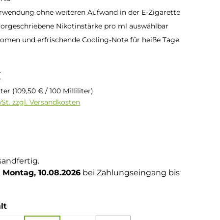
rwendung ohne weiteren Aufwand in der E-Zigarette
vorgeschriebene Nikotinstärke pro ml auswählbar
romen und erfrischende Cooling-Note für heiße Tage
is:
€
liter
(109,50 € / 100 Milliliter)
wSt. zzgl. Versandkosten
tliche Bewertung von 5 von 5 Sternen
g
sandfertig.
Montag, 10.08.2026
bei Zahlungseingang bis
auswählen
lt