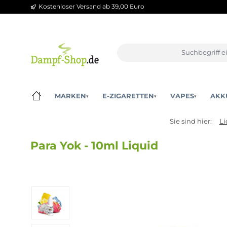
Kostenloser Versand ab 39,00 Euro
m Hauptinhalt springen
Zur Suche springen
Zur Hauptnavigation springen
MARKEN
E-ZIGARETTEN
VAPES
▾
▾
▾
Sie sind hi
Para Yok - 10ml Liquid
Bildergalerie überspringen