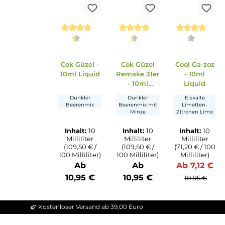
Ähnliche Artikel
Produktgalerie überspringen
Durchschnittliche Bewertung von 4.5 vo
Durchschnittliche Bewer
Durchsc
Cok Güzel -
Cok Güzel
Cool Ga
10ml Liquid
Remake 31er
- 10m
- 10ml
Liqui