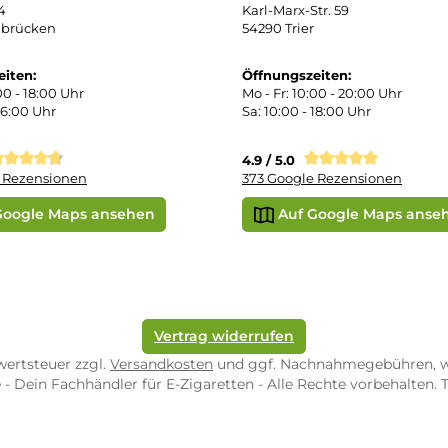
errufsbelehrung
kgabe
Später bezahlen
Google
ektes Produkt
takt
SEPA Lastschrift
r uns
e Shop in Würzburg
uid-Rechner
ORE ZWEIBRÜCKEN
STORE TRIER
pf-Shop.de Zweibrücken
Dampf-Shop.de Tr
straße 4
Karl-Marx-Str. 59
82 Zweibrücken
54290 Trier
nungszeiten:
Öffnungszeiten: