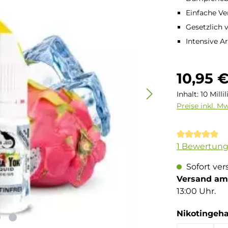
Einfache Ve
Gesetzlich 
Intensive A
Regulärer Pre
10,95 
Inhalt:
10 Milli
Preise inkl. M
Durchschnit
1 Bewertun
Sofort ver
Versand am 
13:00 Uhr.
Nikotingeha