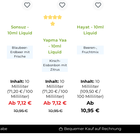
Sonsuz -
Hayat - 1
n
 4 von 5 Sternen
he Bewertung von 5 von 5 Sternen
Durchschnittliche Bewertung von 5 von 5 Sternen
Durchschnittliche Bewert
10ml Liquid
Liquid
Rüya - 10ml
Yapma Yaa
Liquid
- 10ml
Blaubeer-
Beeren-,
Liquid
Erdbeer mit
Fruchtmi