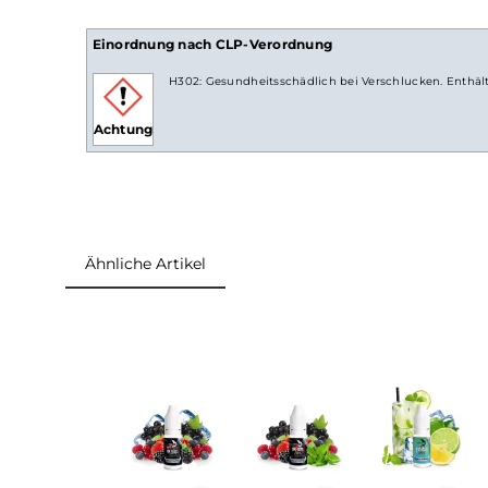
Lieferumfang
1x
Hayvan Juice
Para Yok
Liquid
10ml
Einordnung nach CLP-Verordnung
H302: Gesundheitsschädlich bei Verschlucken.
Achtung