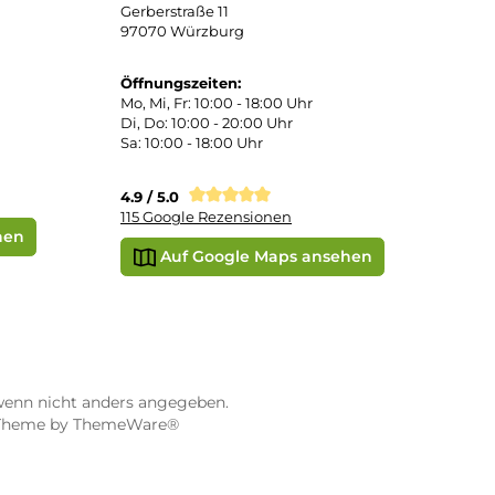
PayPal
DHL Paket (Eigenhändig)
 Pay
Apple Pay
Vorkasse
STORE WÜRZBURG
ier
Dampf-Shop.de Würzburg
Gerberstraße 11
97070 Würzburg
Öffnungszeiten: