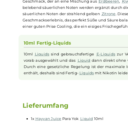
Hayvan Juice - Para Yok 
"Para Yok" von
Hayvan Juice
bringt Ihnen ein ex
Hauptkomponente dieses
Liquids
ist die einzi
Geschmack, der an eine Mischung aus
Erdbeer
belebend säuerlichen Noten werden ergänzt dur
säuerlichen Noten der strahlend gelben
Zitron
Geschmackserlebnis, das perfekt Süße und Säure
einer guten Prise Cooling, die ein eisiges Fris
10ml Fertig-Liquids
10ml
Liquids
sind gebrauchsfertige
E-Liquids
vorab ausgewählt und das
Liquid
dann direkt
Durch eine gesetzliche Regelung ist der max
enthält, deshalb sind Fertig-
Liquids
mit Nikoti