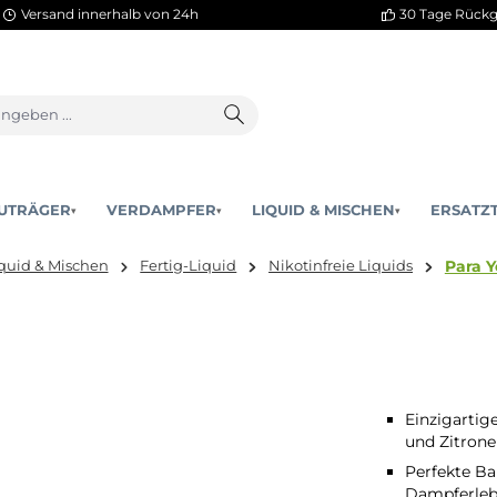
Versand innerhalb von 24h
AKKUTRÄGER
VERDAMPFER
LIQUID & MISCHEN
▾
▾
er:
Liquid & Mischen
Fertig-Liquid
Nikotinfreie Liqu
Einzigartig
und Zitrone
Perfekte Ba
Dampferleb