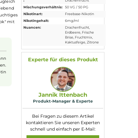
Eigenschaften
Flaschengröße:
10ml
ank. Die
Füllmenge:
10ml
em erfrischenden
Geschmacksrichtung
Bunter Fruchtmix 
:
Drachenfrucht
ch süßen und zugleich
Mischungsverhältnis:
50 VG / 50 PG
 sowie die belebend
Nikotinart:
Freebase-Nikotin
in exotisch-fruchtiges
Nikotingehalt:
6mg/ml
 wird "Para Yok" mit
Nuancen:
Drachenfrucht
,
rtage.
Erdbeere
, Frische
Brise
, Fruchtmix
,
Kaktusfeige
, Zitro
o ml
Liquid
kann
Experte für dieses Produk
rdampft werden.
ssigkeit Nikotin