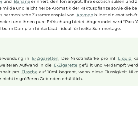
- 10ml Liquid
otisches Geschmackserlebnis direkt in Ihren
E-Zigaretten
T
gartige
Drachenfrucht
, auch Pitahaya genannt, die mit ihr
en
,
Kiwi
und
Banane
erinnert, den Ton angibt. Ihre exotis
ch die milde und leicht herbe Aromatik der Kaktuspflanze
e
. Dieses harmonische Zusammenspiel von
Aromen
bildet e
 balanciert und Ihnen pure Erfrischung bietet. Abgerundet
chegefühl beim Dampfen hinterlässt - ideal für heiße Somme
zur Verwendung in
E-Zigaretten
. Die Nikotinstärke pr
 ohne weiteren Aufwand in die
E-Zigarette
gefüllt und ve
imale Inhalt pro
Flasche
auf 10ml begrent, wenn diese Flü
n leider nicht in größeren Gebinden erhältlich.