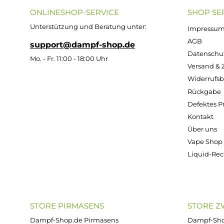
Liquid
Dunkler
Dunkler
Eiskalt
Beerenmix
Beerenmix mit
Limette
Minze
Zitronen 
Inhalt:
10
Inhalt:
10
Inhalt
Milliliter
Milliliter
Millili
(109,50 € /
(109,50 € /
(71,20 € 
100 Milliliter)
100 Milliliter)
Millilit
Ab
Ab
Ab 7,1
10,95 €
10,95 €
10,95
Kostenloser Versand ab 39,00 Euro
ONLINESHOP-SERVICE
SH
Unterstützung und Beratung unter:
Imp
AG
support@dampf-shop.de
Dat
Mo. - Fr. 11:00 - 18:00 Uhr
Ver