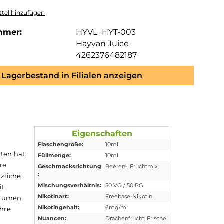
tel hinzufügen
mmer:
HYVL_HYT-003
Hayvan Juice
4262376482187
Lagerbestand in Filialen anzeigen
Eigenschaften
Flaschengröße:
10ml
n Juice
zu bieten hat.
Füllmenge:
10ml