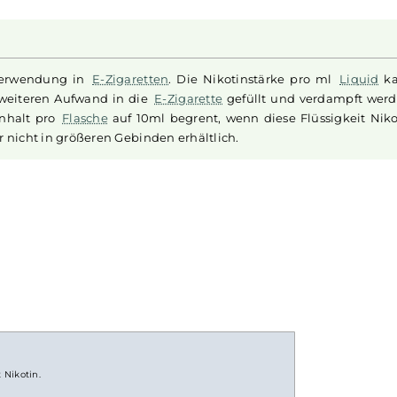
schung aus exotischen Früchten - von saftigen
Kaktusfeigen
tigen
Drachenfrucht
. Eine spritzige Zitrusnote verleiht dem 
ck, der durch den deutlich spürbaren Kühleffekt weiter vers
aft wildes Dampferlebnis in Ihre
E-Zigarette
, das den ansp
Welt der besten Hayvan Juice-
Aromen
entführt. Dieses
Liqu
chen Intensität und Ausgewogenheit.
zur Verwendung in
E-Zigaretten
. Die Nikotinstärke pr
t ohne weiteren Aufwand in die
E-Zigarette
gefüllt und ve
imale Inhalt pro
Flasche
auf 10ml begrent, wenn diese Flü
n leider nicht in größeren Gebinden erhältlich.