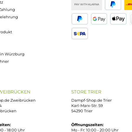
/ 100
(109,50 € /
(109,50 € /
(109,50 € /
er)
100 Milliliter)
100 Milliliter)
100 Milliliter)
2 €
Ab
Ab
Ab
10,95 €
10,95 €
10,95 €
 €
Versand innerhalb von 24h
OP SERVICE
ZAHLUNGS- U
ressum
B
iDEAL
Klarna R
enschutz
PAY WITH KLARNA
sand & Zahlung
errufsbelehrung
kgabe
Später bezahlen
Google
ektes Produkt
takt