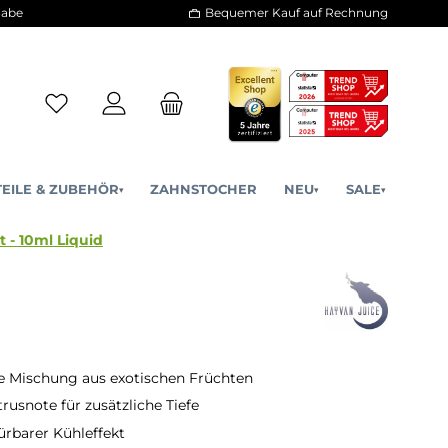
30 Tage Rückgabe
Bequemer Kauf a
ERSATZTEILE & ZUBEHÖR
ZAHNSTOCHER
NE
▾
▾
Hayat - 10ml Liquid
uids
e Mischung aus exotischen Früchten
trusnote für zusätzliche Tiefe
ürbarer Kühleffekt