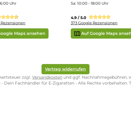
SEPA Lastschrift
r uns
e Shop in Würzburg
uid-Rechner
ORE ZWEIBRÜCKEN
STORE TRIER
pf-Shop.de Zweibrücken
Dampf-Shop.de Tr
straße 4
Karl-Marx-Str. 59
82 Zweibrücken
54290 Trier
nungszeiten:
Öffnungszeiten:
 Fr: 10:00 - 18:00 Uhr
Mo - Fr: 10:00 - 2
10:00 - 16:00 Uhr
Sa: 10:00 - 18:00 
/ 5.0
4.9 / 5.0
 Google Rezensionen
373 Google Rezen