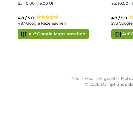
Übe
Vap
Liq
STORE PIRMASENS
ST
Dampf-Shop.de Pirmasens
Dam
Hauptstraße 71
Max
66953 Pirmasens
664
Öffnungszeiten:
Öff
Mo - Fr: 10:00 - 18:00 Uhr
Mo -
Sa: 10:00 - 16:00 Uhr
Sa: 
4.8 / 5.0
4.7 
487 Google Rezensionen
273