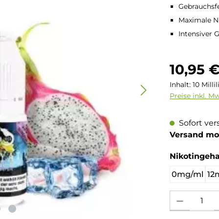
Gebrauchsfe
Maximale Ni
Intensiver
Regulärer Pre
10,95 
Inhalt:
10 Milli
Preise inkl. M
Sofort ver
Versand mo
Nikotingeha
0mg/ml
12
Produkt Anzahl: 