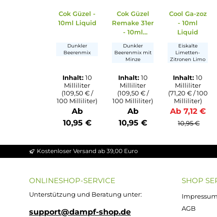
Durchschnittliche Bewertung von 4.5 vo
Durchschnittliche Bewer
Durchsc
Cok Güzel -
Cok Güzel
Cool Ga
10ml Liquid
Remake 31er
- 10m
- 10ml
Liqui
Liquid
Dunkler
Dunkler
Eiskalt
Beerenmix
Beerenmix mit
Limette
Minze
Zitronen 
Inhalt:
10
Inhalt:
10
Inhalt
Milliliter
Milliliter
Millili