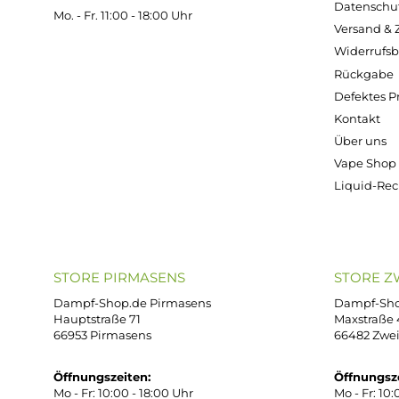
(109,50 € /
(109,50 € /
(71,20 € 
100 Milliliter)
100 Milliliter)
Millilit
Ab
Ab
Ab 7,1
10,95 €
10,95 €
10,95
Kostenloser Versand ab 39,00 Euro
ONLINESHOP-SERVICE
SH
Unterstützung und Beratung unter:
Imp
AG
support@dampf-shop.de
Dat
Mo. - Fr. 11:00 - 18:00 Uhr
Ver
Wid
Rüc
Def
Kon