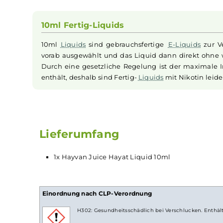
Dieses
Liquid
präsentiert eine erfrischende Mi
Schwarze
Johannisbeeren
bis hin zur einzigar
Tiefe und sorgt für einen erfrischenden Geschma
"Hayvan Juice - Hayat" holen Sie sich ein wahrh
bei jedem Zug erfreut und Sie in die exotische 
Geschmacksexplosion und setzt Maßstäbe in Sa
10ml Fertig-Liquids
10ml
Liquids
sind gebrauchsfertige
E-Liquids
vorab ausgewählt und das Liquid dann direk
Durch eine gesetzliche Regelung ist der max
enthält, deshalb sind Fertig-
Liquids
mit Nikoti