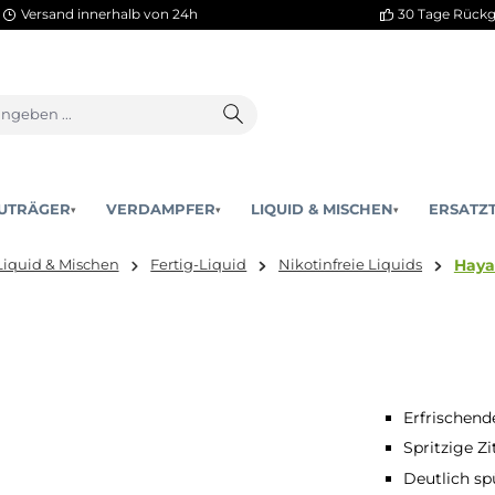
Versand innerhalb von 24h
AKKUTRÄGER
VERDAMPFER
LIQUID & MISCHEN
▾
▾
hier:
Liquid & Mischen
Fertig-Liquid
Nikotinfreie Liq
Erfrischend
Spritzige Zi
Deutlich sp