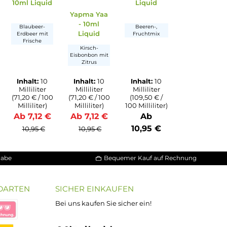
Sonsuz -
Hayat - 1
n
 4 von 5 Sternen
he Bewertung von 5 von 5 Sternen
Durchschnittliche Bewertung von 5 von 5 Sternen
Durchschnittliche Bewert
10ml Liquid
Liquid
Rüya - 10ml
Yapma Yaa
Liquid
- 10ml
Blaubeer-
Beeren-,
Liquid
Erdbeer mit
Fruchtmi
Frische
Erdbeeren,
Kirsch-
Himbeeren und
Eisbonbon mit
Zitrone mit
Zitrus
Minze
Inhalt:
10
Inhalt:
10
Inhalt:
10
Inhalt:
1
Milliliter
Milliliter
Milliliter
Millilite