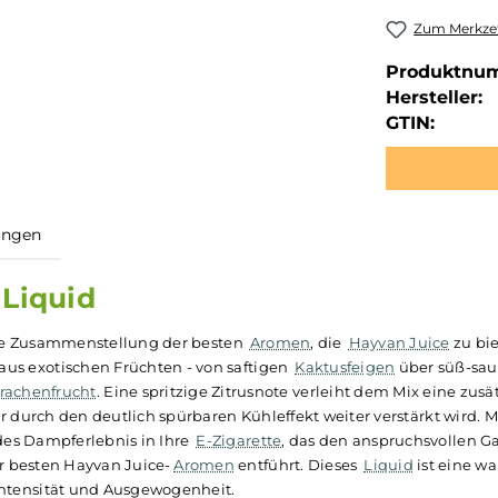
Zum Merkzet
Produktnu
Hersteller:
GTIN:
ewertungen
0ml Liquid
ne geniale Zusammenstellung der besten
Aromen
, die
Hayva