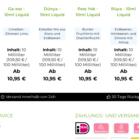
n 5 Sternen
tung von 4.5 von 5 Sternen
hnittliche Bewertung von 4.33 von 5 Sternen
Durchschnittliche Bewertung von 5 von 5 Sterne
Durchschnittliche Bewertung von
Durchschnittlic
-zoz
Ga-zoz -
Dünya -
Para Yok -
l
10ml Liquid
10ml Liquid
10ml Liquid
d
e
Limetten-
Eiskalter Mix aus
Bunter
n-
Zitronen Limo
Kiwis und
Fruchtmix mit
Limo
Erdbeeren
Drachenfrucht
:
10
Inhalt:
10
Inhalt:
10
Inhalt:
10
ter
Milliliter
Milliliter
Milliliter