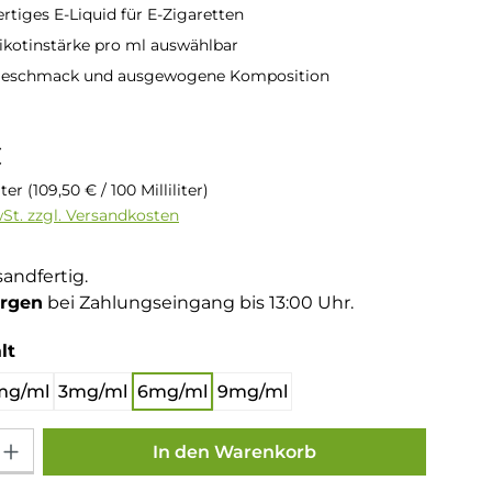
rtiges E-Liquid für E-Zigaretten
kotinstärke pro ml auswählbar
 Geschmack und ausgewogene Komposition
is:
€
liter
(109,50 € / 100 Milliliter)
wSt. zzgl. Versandkosten
sandfertig.
rgen
bei Zahlungseingang bis 13:00 Uhr.
auswählen
lt
mg/ml
3mg/ml
6mg/ml
9mg/ml
Gib den gewünschten Wert ein oder benutze die Schaltflächen um die Anza
In den Warenkorb