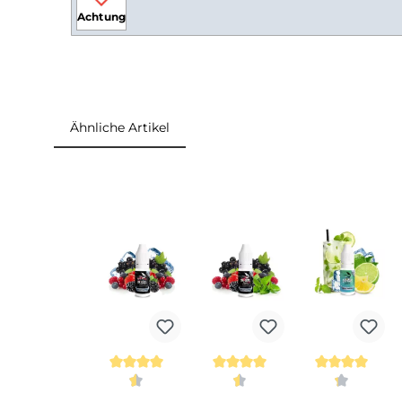
Lieferumfang
1x Hayvan Juice Hayat Liquid 10ml
Einordnung nach CLP-Verordnung
H302: Gesundheitsschädlich bei Verschlucken.
Achtung
Ähnliche Artikel
Produktgalerie überspringen