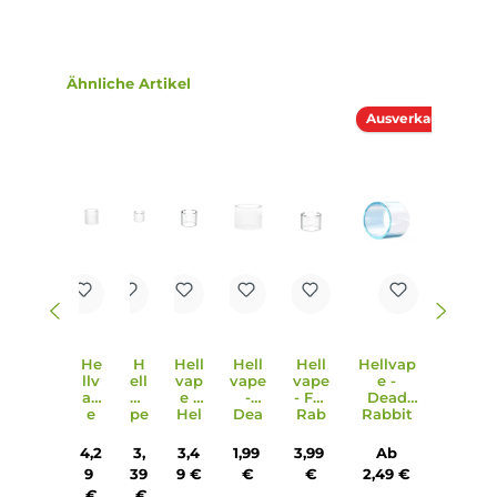
Hellvape - Dead Rabbit Solo RTA
Selbstwickler Tank
Ab 32,95 €
Produktgalerie überspringen
Ähnliche Artikel
Ausverkauf