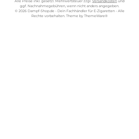
SHOP SERVICE
ZAHLUNGS- UND VERSANDARTEN
SICHER EINKAUFEN
STORE PIRMASENS
STORE ZWEIBRÜCKEN
STORE TRIER
STORE WÜRZBURG
Vertrag widerrufen
Alle Preise inkl. gesetzl. Mehrwertsteuer zzgl.
Versandkosten
und
ggf. Nachnahmegebühren, wenn nicht anders angegeben.
© 2026 Dampf-Shop.de - Dein Fachhändler für E-Zigaretten - Alle
Rechte vorbehalten. Theme by
ThemeWare®