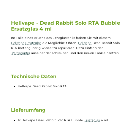
Ersetzt Echtglastank kostengünstig
Einfacher Austausch ohne spezielles Werkzeug
Fassungsvermögen von 4 ml
Verlängert die Lebensdauer des Verdampfers
Hellvape - Dead Rabbit Solo RTA Bubbl
Ersatzglas 4 ml
Im Falle eines Bruchs des Echtglastanks haben Sie mit diesem
Hellvape
Ersatzglas
die Möglichkeit Ihren
Hellvape
Dead Rabbit Solo
RTA kostengünstig wieder zu reparieren. Dazu einfach den
Verdampfer
auseinander schrauben und den neuen Tank einsetzen.
Technische Daten
Hellvape Dead Rabbit Solo RTA