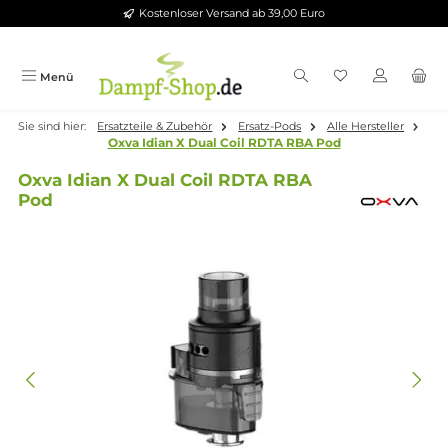
Kostenloser Versand ab 39,00 Euro
Zum Hauptinhalt springen
Menü
Sie sind hier:
Ersatzteile & Zubehör
Ersatz-Pods
Alle Herstelle
Oxva Idian X Dual Coil RDTA RBA Pod
Oxva Idian X Dual Coil RDTA RBA
Pod
Bildergalerie überspringen