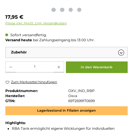
Regulärer Preis:
17,95 €
Preise inkl. MwSt. zzgl. Versandkosten
Sofort versandfertig.
Versand heute
bei Zahlungseingang bis 13:00 Uhr.
Zubehör
Produkt Anzahl: Gib den gewünschten Wert ein oder benutze die Schaltflächen um die 
In den Warenkorb
Zum Merkzettel hinzufügen
Produktnummer:
OXV_IND_RBP
Hersteller:
Oxva
GTIN:
6972699170699