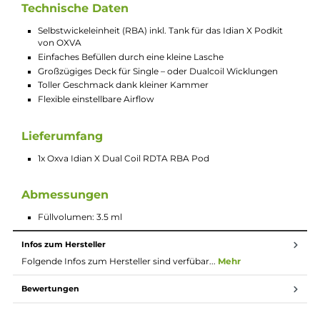
sehr einfach mit eigenen Single – oder Dualcoil - Wicklungen
bestücken kann.
Man bewegt sich hier auf dem Level eines Tröpflers, der den
Geschmack aufgrund der kleinen Kammer perfekt abbildet. D
Geschmackslevel ist sehr hoch und dank gut einstellbarer Airf
lässt sich der RBA Tank perfekt auf die eigenen Bedürfnisse
einstellen.
Die Befüllung des integrierten 3,5 ml Tanks erfolgt bequem u
komfortabel durch eine kleine Lasche und geht ruckzuck aus 
Hand. Wie auch die originalen Pods wird der RBA Tank auch
magnetisch im Akkuträger gehalten und sorgt so für eine toll
und stabile Verbindung und damit eine hohe Leitfähigkeit.
Technische Daten
Selbstwickeleinheit (RBA) inkl. Tank für das Idian X Podkit
von OXVA
Einfaches Befüllen durch eine kleine Lasche
Großzügiges Deck für Single – oder Dualcoil Wicklungen
Toller Geschmack dank kleiner Kammer