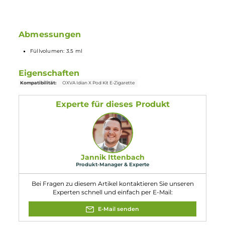
Großzügiges Deck für Single – oder Dualcoil Wicklungen
Toller Geschmack dank kleiner Kammer
Flexible einstellbare Airflow
Lieferumfang
1x Oxva Idian X Dual
Coil
RDTA RBA Pod
Abmessungen
Füllvolumen: 3.5 ml
Eigenschaften
Kompatibilität:
OXVA Idian X Pod Kit E-Zigarette
Experte für dieses Produkt