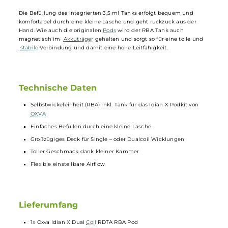
man erhält ein vollwertiges
Wickeldeck
das man sehr einfach mit
eigenen Single – oder Dualcoil - Wicklungen bestücken kann.
Man bewegt sich hier auf dem Level eines Tröpflers, der den
Geschmack aufgrund der kleinen Kammer perfekt abbildet. Das
Geschmackslevel ist sehr hoch und dank gut einstellbarer Airflow
lässt sich der RBA Tank perfekt auf die eigenen Bedürfnisse
einstellen.
Die Befüllung des integrierten 3,5 ml Tanks erfolgt bequem und
komfortabel durch eine kleine Lasche und geht ruckzuck aus der
Hand. Wie auch die originalen
Pods
wird der RBA Tank auch
magnetisch im
Akkuträger
gehalten und sorgt so für eine tolle und
stabile
Verbindung und damit eine hohe Leitfähigkeit.
Technische Daten
Selbstwickeleinheit (RBA) inkl. Tank für das Idian X Podkit von
OXVA
Einfaches Befüllen durch eine kleine Lasche