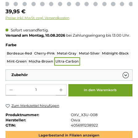
Regulärer Preis:
39,95 €
Preise inkl. MwSt. zzgl. Versandkosten
Sofort versandfertig.
Versand am Montag, 10.08.2026
bei Zahlungseingang bis 13:00 
auswählen
Farbe
Bordeaux-Red
Cherry-Pink
Metal-Gray
Metal-Silver
Midnight-Bl
Mint-Green
Mocha-Brown
Ultra-Carbon
Zubehör
Produkt Anzahl: Gib den gewünschten Wert ein oder benutze die Schaltflächen um die 
In den Warenkorb
Zum Merkzettel hinzufügen