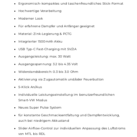
Du kannst den Luftstrom bei der Xlim 3 Ultra über einen
praktischen Slider auf der Seite genau einstellen. So passt Du
Deine
E-Zigarette
schnell an Deinen bevorzugten Zugstil an –
von festem MTL bis offenem RDL. Die Luft läuft dabei immer
leise und angenehm, für ein rundes
Vape
-Gefühl.
Technische Daten
Modernes
Pod-System
für MTL und RDL
Ergonomisch-kompaktes und taschenfreundliches Stick-Format
Hochwertige Verarbeitung
Moderner Look
Für erfahrene Dampfer und Anfänger geeignet
Material: Zink-Legierung & PCTG
Integrierter 1500mAh Akku
USB Typ-C Fast-Charging mit 5V/2A