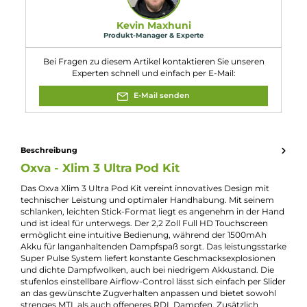
Breite: 28.9 mm
Tiefe: 16.5 mm
Gewicht: 90.0 g
Füllvolumen: 3.0 ml
Eigenschaften
Akkuform:
Interner Akku
Akkukapazität:
1500mAh
Bauform:
Pod-System
, Stick-Gerät
Display:
Touchscreen
Eigenschaften:
Chic & Modisch
, Einsteigerfreundlich
Farbfamilie:
Schwarz
Füllvolumen:
3ml
Geregelter Akkuträger:
Ja
Maximale Leistung:
30W
Zugverhalten:
Mouth-to-Lung
, Restricted-Direct-Lung
Experte für dieses Produkt