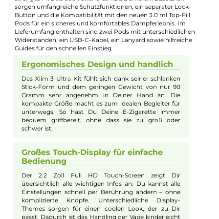
Kevin Maxhuni
Produkt-Manager & Experte
Bei Fragen zu diesem Artikel kontaktieren Sie unseren
Experten schnell und einfach per E-Mail:
E-Mail senden
Beschreibung
Oxva - Xlim 3 Ultra Pod Kit
Das Oxva Xlim 3 Ultra Pod Kit vereint innovatives Design mit
technischer Leistung und optimaler Handhabung. Mit seinem
schlanken, leichten Stick-Format liegt es angenehm in der Ha
und ist ideal für unterwegs. Der 2,2 Zoll Full HD Touchscreen
ermöglicht eine intuitive Bedienung, während der 1500mAh
Akku für langanhaltenden Dampfspaß sorgt. Das leistungssta
Super Pulse System liefert konstante Geschmacksexplosionen
und dichte Dampfwolken, auch bei niedrigem Akkustand. Die