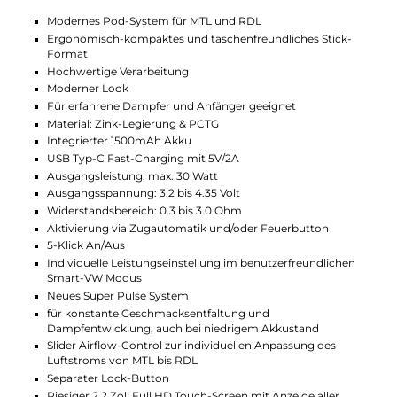
Der 2.2 Zoll Full HD Touch-Screen zeigt Dir
übersichtlich alle wichtigen Infos an. Du kannst alle
Einstellungen schnell per Berührung ändern – ohne
komplizierte Knöpfe. Unterschiedliche Display-
Themes sorgen für einen coolen Look, der zu Dir
passt. Dadurch ist das Handling der Vape kinderleicht
und macht Spaß.
Starke Akku-Leistung mit schnellem
Laden
Der eingebaute 1500 mAh Akku sorgt für lange
Nutzung ohne ständiges Nachladen. Wenn Du doch
einmal aufladen musst, geht das dank USB Typ-C und
2A Ladestrom sehr schnell – ca. 80 % in 30 Minuten.
So bist Du immer schnell wieder startklar für Deine
nächste Session.
Individuelle Luftzufuhr nach Deinem
Geschmack
Du kannst den Luftstrom bei der Xlim 3 Ultra über
einen praktischen Slider auf der Seite genau einstellen.