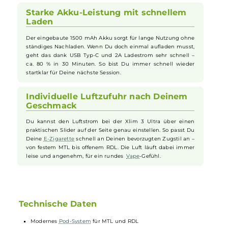
Großes Touch-Display für einfache
Bedienung
Der 2.2 Zoll Full HD Touch-Screen zeigt Dir übersichtlich alle
wichtigen Infos an. Du kannst alle Einstellungen schnell per
Berührung ändern – ohne komplizierte Knöpfe.
Unterschiedliche Display-Themes sorgen für einen coolen
Look, der zu Dir passt. Dadurch ist das Handling der
Vape
kinderleicht und macht Spaß.
Starke Akku-Leistung mit schnellem
Laden
Der eingebaute 1500 mAh Akku sorgt für lange Nutzung ohne
ständiges Nachladen. Wenn Du doch einmal aufladen musst,
geht das dank USB Typ-C und 2A Ladestrom sehr schnell –
ca. 80 % in 30 Minuten. So bist Du immer schnell wieder
startklar für Deine nächste Session.
Individuelle Luftzufuhr nach Deinem
Geschmack