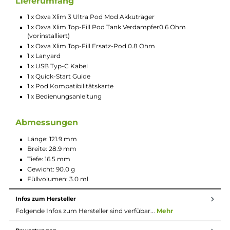
5-Klick An/Aus
Individuelle Leistungseinstellung im benutzerfreundlichen
Smart-VW Modus
Neues Super Pulse System
für konstante Geschmacksentfaltung und
Dampfentwicklung, auch bei niedrigem Akkustand
Slider Airflow-Control zur individuellen Anpassung des
Luftstroms von MTL bis RDL
Separater Lock-Button
Riesiger 2.2 Zoll Full HD Touch-Screen mit Anzeige aller
relevanten Parameter
Komfortable Bedienung via Touch & Swipe
Verschiedene Display-Themes und Animationen wählbar
Übersichtlich strukturiertes Menü
Manuell zurücksetzbarer Puff-Counter
Umfangreiche Schutzschaltungen an Bord
Magnetisch sichere Pod-Fixierung
Kompatibel zu den neuen 3.0 ml Xlim Top-Fill Pods mit
integrierter Mesh Coil sowie zu den 2.0 ml Xlim Top-Fill Po
und den Xlim EZ Pods
Xlim Pods erhältlich in Widerständen von 0.4 Ohm (26-30 