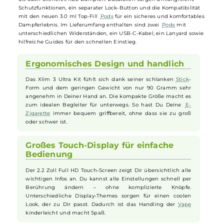
ist ideal für unterwegs. Der 2,2 Zoll Full HD Touchscreen ermöglicht
eine intuitive Bedienung, während der 1500mAh Akku für
langanhaltenden Dampfspaß sorgt. Das leistungsstarke Super Pulse
System liefert konstante Geschmacksexplosionen und dichte
Dampfwolken, auch bei niedrigem Akkustand. Die stufenlos
einstellbare Airflow-Control lässt sich einfach per Slider an das
gewünschte Zugverhalten anpassen und bietet sowohl strenges MT
als auch offeneres RDL Dampfen. Zusätzlich sorgen umfangreiche
Schutzfunktionen, ein separater Lock-Button und die Kompatibilität
mit den neuen 3.0 ml Top-Fill
Pods
für ein sicheres und komfortabl
Dampferlebnis. Im Lieferumfang enthalten sind zwei
Pods
mit
unterschiedlichen Widerständen, ein USB-C-Kabel, ein Lanyard sowi
hilfreiche Guides für den schnellen Einstieg.
Ergonomisches Design und handlich
Das Xlim 3 Ultra Kit fühlt sich dank seiner schlanken
Stick
-
Form und dem geringen Gewicht von nur 90 Gramm sehr
angenehm in Deiner Hand an. Die kompakte Größe macht es
zum idealen Begleiter für unterwegs. So hast Du Deine
E-
Zigarette
immer bequem griffbereit, ohne dass sie zu groß
oder schwer ist.