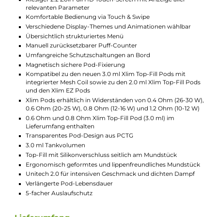
So passt Du Deine E-Zigarette schnell an Deinen
bevorzugten Zugstil an – von festem MTL bis offenem
RDL. Die Luft läuft dabei immer leise und angenehm,
für ein rundes Vape-Gefühl.
Technische Daten
Modernes Pod-System für MTL und RDL
Ergonomisch-kompaktes und taschenfreundliches Stick-
Format
Hochwertige Verarbeitung
Moderner Look
Für erfahrene Dampfer und Anfänger geeignet
Material: Zink-Legierung & PCTG
Integrierter 1500mAh Akku
USB Typ-C Fast-Charging mit 5V/2A
Ausgangsleistung: max. 30 Watt
Ausgangsspannung: 3.2 bis 4.35 Volt
Widerstandsbereich: 0.3 bis 3.0 Ohm
Aktivierung via Zugautomatik und/oder Feuerbutton