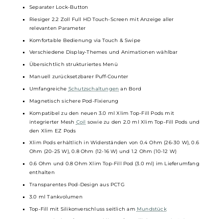
Ausgangsleistung: max. 30 Watt
Ausgangsspannung: 3.2 bis 4.35 Volt
Widerstandsbereich: 0.3 bis 3.0 Ohm
Aktivierung via Zugautomatik und/oder Feuerbutton
5-Klick An/Aus
Individuelle Leistungseinstellung im benutzerfreundlichen
Smart-VW Modus
Neues Super Pulse System
für konstante Geschmacksentfaltung und Dampfentwicklung,
auch bei niedrigem Akkustand
Slider Airflow-Control zur individuellen Anpassung des Luftstro
von MTL bis RDL
Separater Lock-Button
Riesiger 2.2 Zoll Full HD Touch-Screen mit Anzeige aller
relevanten Parameter
Komfortable Bedienung via Touch & Swipe
Verschiedene Display-Themes und Animationen wählbar
Übersichtlich strukturiertes Menü