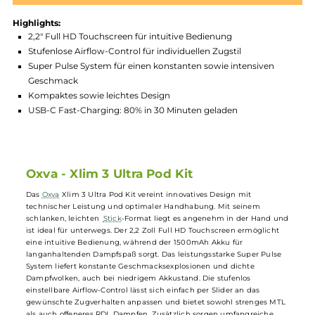
Produktnummer:
OXV_X3U-008
Hersteller:
Oxva
GTIN:
4056911238922
Lagerbestand in Filialen anzeigen
Highlights:
2,2" Full HD Touchscreen für intuitive Bedienung
Stufenlose Airflow-Control für individuellen Zugstil
Super Pulse System für einen konstanten sowie intensiven
Geschmack
Kompaktes sowie leichtes Design
USB-C Fast-Charging: 80% in 30 Minuten geladen
Oxva - Xlim 3 Ultra Pod Kit
Das
Oxva
Xlim 3 Ultra Pod Kit vereint innovatives Design mit
technischer Leistung und optimaler Handhabung. Mit seinem
schlanken, leichten
Stick
-Format liegt es angenehm in der Hand u