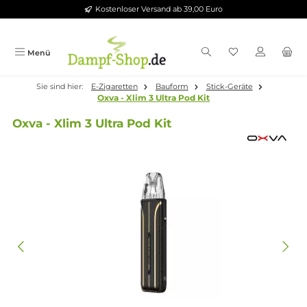
Kostenloser Versand ab 39,00 Euro
Zum Hauptinhalt springen
Menü
Sie sind hier:
E-Zigaretten
Bauform
Stick-Geräte
Oxva - Xlim 3 Ultra Pod Kit
Oxva - Xlim 3 Ultra Pod Kit
Bildergalerie überspringen