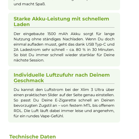
stufenlos einstellbare Airflow-Control lässt sich einfach per Sli
an das gewünschte Zugverhalten anpassen und bietet sowohl
strenges MTL als auch offeneres RDL Dampfen. Zusätzlich
sorgen umfangreiche Schutzfunktionen, ein separater Lock-
Button und die Kompatibilität mit den neuen 3.0 ml Top-Fill
Pods für ein sicheres und komfortables Dampferlebnis. Im
Lieferumfang enthalten sind zwei Pods mit unterschiedlichen
Widerständen, ein USB-C-Kabel, ein Lanyard sowie hilfreiche
Guides für den schnellen Einstieg.
Ergonomisches Design und handlich
Das Xlim 3 Ultra Kit fühlt sich dank seiner schlanken
Stick-Form und dem geringen Gewicht von nur 90
Gramm sehr angenehm in Deiner Hand an. Die
kompakte Größe macht es zum idealen Begleiter für
unterwegs. So hast Du Deine E-Zigarette immer
bequem griffbereit, ohne dass sie zu groß oder
schwer ist.
Großes Touch-Display für einfache
Bedienung