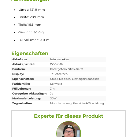
Lieferumfang
1 x
Oxva
Xlim 3 Ultra Pod
Mod
Akkuträger
1 x Oxva Xlim Top-Fill Pod Tank Verdampfer0.6 Ohm (vorinstallier
1 x Oxva Xlim Top-Fill
Ersatz-Pod
0.8 Ohm
1 x Lanyard
1 x USB Typ-C Kabel
1 x Quick-Start Guide
1 x Pod Kompatibilitätskarte
1 x Bedienungsanleitung
Abmessungen
Länge: 121.9 mm