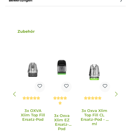
0.6 Ohm (20-25 W), 0.8 Ohm (12-16 W) und 1.2 Ohm (10-12 
0.6 Ohm und 0.8 Ohm Xlim Top-Fill Pod (3.0 ml) im
Lieferumfang enthalten
Transparentes Pod-Design aus PCTG
3.0 ml Tankvolumen
Top-Fill mit Silikonverschluss seitlich am Mundstück
Ergonomisch geformtes und lippenfreundliches Mundstü
Unitech 2.0 für intensiven Geschmack und dichten Dampf
Verlängerte Pod-Lebensdauer
5-facher Auslaufschutz
Lieferumfang
1 x Oxva Xlim 3 Ultra Pod Mod Akkuträger
1 x Oxva Xlim Top-Fill Pod Tank Verdampfer0.6 Ohm
(vorinstalliert)
1 x Oxva Xlim Top-Fill Ersatz-Pod 0.8 Ohm
1 x Lanyard
1 x USB Typ-C Kabel
1 x Quick-Start Guide
1 x Pod Kompatibilitätskarte