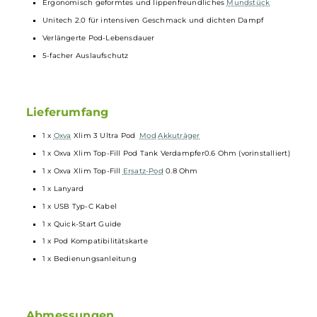
Manuell zurücksetzbarer Puff-Counter
Umfangreiche
Schutzschaltungen
an Bord
Magnetisch sichere Pod-Fixierung
Kompatibel zu den neuen 3.0 ml Xlim Top-Fill Pods mit
integrierter Mesh
Coil
sowie zu den 2.0 ml Xlim Top-Fill Pods un
den Xlim EZ Pods
Xlim Pods erhältlich in Widerständen von 0.4 Ohm (26-30 W), 0.
Ohm (20-25 W), 0.8 Ohm (12-16 W) und 1.2 Ohm (10-12 W)
0.6 Ohm und 0.8 Ohm Xlim Top-Fill Pod (3.0 ml) im Lieferumfan
enthalten
Transparentes Pod-Design aus PCTG
3.0 ml Tankvolumen
Top-Fill mit Silikonverschluss seitlich am
Mundstück
Ergonomisch geformtes und lippenfreundliches
Mundstück
Unitech 2.0 für intensiven Geschmack und dichten Dampf
Verlängerte Pod-Lebensdauer
5-facher Auslaufschutz