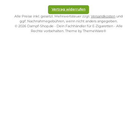
Durchschnittliche Bewertung von 5 von 5 Sternen
Durchschnittliche Bew
Durchschnittliche Bewertung von 5 v
3x OXVA
3x Oxva Xlim
Xlim Top Fill
Top Fill CL
3x Oxva
Ersatz-Pod
Ersatz-Pod - 3
Xlim EZ
ml
Ersatz-
Pod
Ab 11,95 €
Ab 12,95 €
Ab
12,95 €