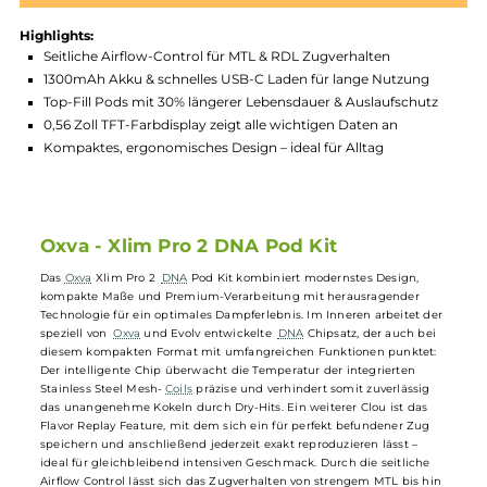
Produktnummer:
OXV_XP2-005
Hersteller:
Oxva
GTIN:
4262519672253
Lagerbestand in Filialen anzeigen
Highlights:
Seitliche Airflow-Control für MTL & RDL Zugverhalten
1300mAh Akku & schnelles USB-C Laden für lange Nutzung
Top-Fill Pods mit 30% längerer Lebensdauer & Auslaufschutz
0,56 Zoll TFT-Farbdisplay zeigt alle wichtigen Daten an
Kompaktes, ergonomisches Design – ideal für Alltag
Oxva - Xlim Pro 2 DNA Pod Kit
Das
Oxva
Xlim Pro 2
DNA
Pod Kit kombiniert modernstes Design,
kompakte Maße und Premium-Verarbeitung mit herausragender
Technologie für ein optimales Dampferlebnis. Im Inneren arbeitet de
speziell von
Oxva
und Evolv entwickelte
DNA
Chipsatz, der auch bei