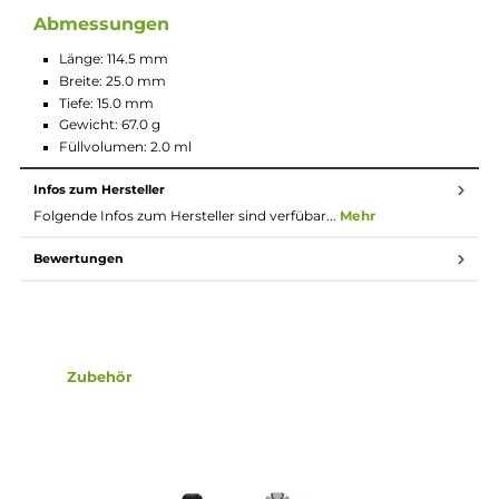
Software möglich (Verbindung mit einem PC erforderlich)
Umfangreiche Schutzschaltungen an Bord
Magnetisch sichere Pod-Fixierung
Kompatibel zu den neu entwickelten Xlim Top-Fill SS Pods
mit integrierter Stainless Steel Coil
Erhältlich in Widerständen von 1.2, 0.8, 0.6 und 0.4 Ohm
0.8 und 0.6 Ohm Xlim Top-Fill SS Pod im Lieferumfang
enthalten
Unterstützung des
Anti-Burn
und
Flavor Replay
Features
Transparentes Pod-Design aus PCTG
2.0 ml Tankvolumen
Top-Fill mit Silikonverschluss seitlich am Mundstück
Ergonomisch geformtes und lippenfreundliches Mundstü
Intensiver Geschmack und weicher Dampf
Konstante Geschmacksentfaltung und Dampfentwicklun
vom ersten bis zum letzten Zug
30% längere Coil-Lebensdauer