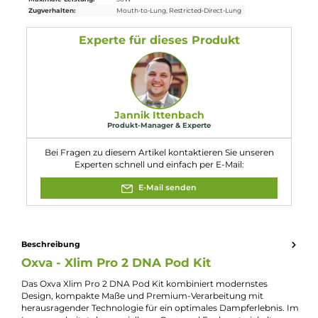
1 x USB Typ-C Kabel
1 x Quick-Start Anleitung
1 x Bedienungsanleitung
Abmessungen
Länge: 114.5 mm
Breite: 25.0 mm
Tiefe: 15.0 mm
Gewicht: 67.0 g
Füllvolumen: 2.0 ml
Eigenschaften
Akkuform:
Interner Akku
Akkukapazität:
1300mAh
Bauform:
Pod-System
, Stick-Gerät
Display:
TFT ips Display
Eigenschaften:
Besonderes Display
, Chic & Modisch