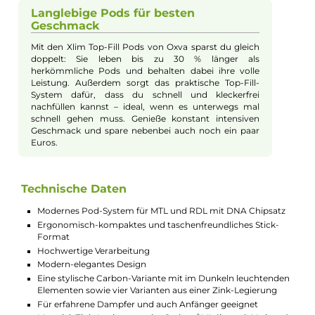
Einfache Bedienung für jeden Tag
Das Oxva Xlim Pro 2 DNA Kit ist perfekt für dich, wenn
du es einfach und unkompliziert magst. Du kannst
dein Gerät entweder per Zugautomatik oder mit dem
praktischen Feuerbutton aktivieren. Dank des
übersichtlichen 0,56 Zoll Displays hast du immer
vollen Überblick über Akkustand, Wattzahl und
Anzahl deiner Züge. Einfach und praktisch – ideal für
den Alltag, egal ob Einsteiger oder erfahrener Vaper.
Sichere Nutzung ohne Kokeln
Du kennst das unangenehme Gefühl, wenn dein
Liquid ausgeht und es anfängt zu kokeln? Mit dem
Oxva Xlim Pro 2 DNA Kit passiert dir das nicht mehr.
Denn der eingebaute DNA-Chip misst automatisch
die Temperatur der Coils und stoppt rechtzeitig, bevor
dein Pod Schaden nimmt. So genießt du dauerhaft
leckeren Geschmack, ohne böse Überraschungen.