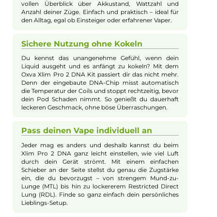
Oxva - Xlim Pro 2 DNA Pod Kit
Das Oxva Xlim Pro 2 DNA Pod Kit kombiniert modernstes
Design, kompakte Maße und Premium-Verarbeitung mit
herausragender Technologie für ein optimales Dampferlebnis.
Inneren arbeitet der speziell von Oxva und Evolv entwickelte
DNA Chipsatz, der auch bei diesem kompakten Format mit
umfangreichen Funktionen punktet: Der intelligente Chip
überwacht die Temperatur der integrierten Stainless Steel Mes
Coils präzise und verhindert somit zuverlässig das unangene
Kokeln durch Dry-Hits. Ein weiterer Clou ist das Flavor Replay
Feature, mit dem sich ein für perfekt befundener Zug speiche
und anschließend jederzeit exakt reproduzieren lässt – ideal fü
gleichbleibend intensiven Geschmack. Durch die seitliche Airf
Control lässt sich das Zugverhalten von strengem MTL bis hin
offenem RDL komfortabel anpassen. Das farbenfrohe 0.56 Zol
TFT-Farbdisplay zeigt übersichtlich alle wesentlichen
Informationen an, wobei sich noch mehr individuelle
Systemanpassungen bequem über Evolv's Escribe Software 
PC vornehmen lassen. Mit seinem kräftigen 1300mAh Akku,
schnellem USB Typ-C Charging und den robusten Pods, die d
Top-Fill-System schnell und einfach befüllt werden, bietet das
Xlim Pro 2 DNA Pod Kit maximalen Komfort, lange Akkulaufze
und intensiven Geschmack bei minimalem Aufwand.