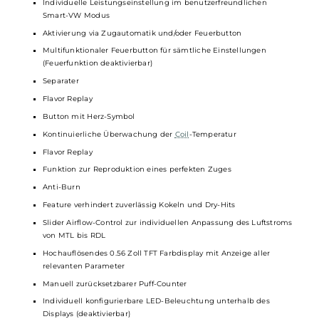
Eine stylische Carbon-Variante mit im Dunkeln leuchtenden
Elementen sowie vier Varianten aus einer Zink-Legierung
Für erfahrene Dampfer und auch Anfänger geeignet
Material: Zink-Legierung oder Carbon/IML (je nach Variante),
PCTG
Integrierter 1300mAh Akku
USB Typ-C Fast-Charging mit 5V/2A
Ausgangsleistung: 5 bis 30 Watt
Ausgangsspannung: 3.2 bis 4.2 Volt
Leistungsstarker DNA Chipsatz, speziell entwickelt von Oxva und
Evolv
Individuelle Leistungseinstellung im benutzerfreundlichen
Smart-VW Modus
Aktivierung via Zugautomatik und/oder Feuerbutton
Multifunktionaler Feuerbutton für sämtliche Einstellungen
(Feuerfunktion deaktivierbar)
Separater