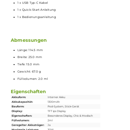
ersten bis zum letzten Zug
30% längere Coil-Lebensdauer
Optimaler Auslaufschutz
Ebenfalls kompatibel zu den normalen Xlim Top-Fill Pods, den
Xlim EZ Pods und den Xlim V2 Pods –
Anti-Burn
und
Flavor Replay
Feature sind dann jedoch nicht nutzbar
Lieferumfang
1 x Oxva Xlim Pro 2 DNA Pod
Mod
Akkuträger
1 x Oxva Xlim Top-Fill SS Pod 0.6 Ohm (vorinstalliert)
1 x Oxva Xlim Top-Fill SS Pod 0.8 Ohm
1 x Lanyard