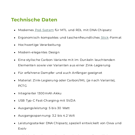
Langlebige Pods für besten
Geschmack
Mit den Xlim Top-Fill
Pods
von Oxva sparst du gleich doppelt:
Sie leben bis zu 30 % länger als herkömmliche Pods und
behalten dabei ihre volle Leistung. Außerdem sorgt das
praktische Top-Fill-System dafür, dass du schnell und
kleckerfrei nachfüllen kannst – ideal, wenn es unterwegs mal
schnell gehen muss. Genieße konstant intensiven
Geschmack und spare nebenbei auch noch ein paar Euros.
Technische Daten
Modernes
Pod-System
für MTL und RDL mit DNA Chipsatz
Ergonomisch-kompaktes und taschenfreundliches
Stick
-Format
Hochwertige Verarbeitung
Modern-elegantes Design