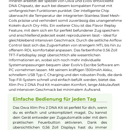
Füllvolumen:
2ml
Geregelter Akkuträger:
Ja
Maximale Leistung:
30W
Zugverhalten:
Mouth-to-Lung
, Restricted-Direct-Lung
Experte für dieses Produkt
Jannik Ittenbach
Produkt-Manager & Experte
Bei Fragen zu diesem Artikel kontaktieren Sie unseren
Experten schnell und einfach per E-Mail:
E-Mail senden
Beschreibung