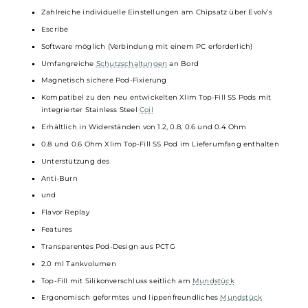
Flavor Replay
Button mit Herz-Symbol
Kontinuierliche Überwachung der
Coil
-Temperatur
Flavor Replay
Funktion zur Reproduktion eines perfekten Zuges
Anti-Burn
Feature verhindert zuverlässig Kokeln und Dry-Hits
Slider Airflow-Control zur individuellen Anpassung des Luftstro
von MTL bis RDL
Hochauflösendes 0.56 Zoll TFT Farbdisplay mit Anzeige aller
relevanten Parameter
Manuell zurücksetzbarer Puff-Counter
Individuell konfigurierbare LED-Beleuchtung unterhalb des
Displays (deaktivierbar)
Zahlreiche individuelle Einstellungen am Chipsatz über Evolv’s
Escribe
Software möglich (Verbindung mit einem PC erforderlich)