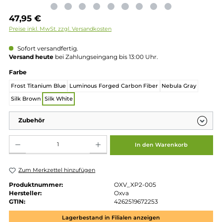
Regulärer Preis:
47,95 €
Preise inkl. MwSt. zzgl. Versandkosten
Sofort versandfertig.
Versand heute
bei Zahlungseingang bis 13:00 Uhr.
auswählen
Farbe
Frost Titanium Blue
Luminous Forged Carbon Fiber
Nebula Gray
Silk Brown
Silk White
Zubehör
Produkt Anzahl: Gib den gewünschten Wert ein oder benutze die Schaltflächen um die 
In den Warenkorb
Zum Merkzettel hinzufügen