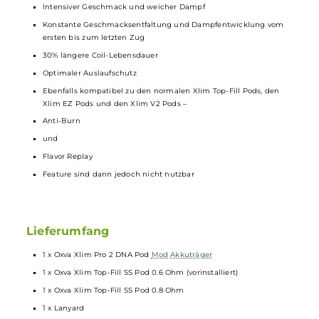
Umfangreiche
Schutzschaltungen
an Bord
Magnetisch sichere Pod-Fixierung
Kompatibel zu den neu entwickelten Xlim Top-Fill SS Pods mit
integrierter Stainless Steel
Coil
Erhältlich in Widerständen von 1.2, 0.8, 0.6 und 0.4 Ohm
0.8 und 0.6 Ohm Xlim Top-Fill SS Pod im Lieferumfang enthalte
Unterstützung des
Anti-Burn
und
Flavor Replay
Features
Transparentes Pod-Design aus PCTG
2.0 ml Tankvolumen
Top-Fill mit Silikonverschluss seitlich am
Mundstück
Ergonomisch geformtes und lippenfreundliches
Mundstück
Intensiver Geschmack und weicher Dampf
Konstante Geschmacksentfaltung und Dampfentwicklung vom