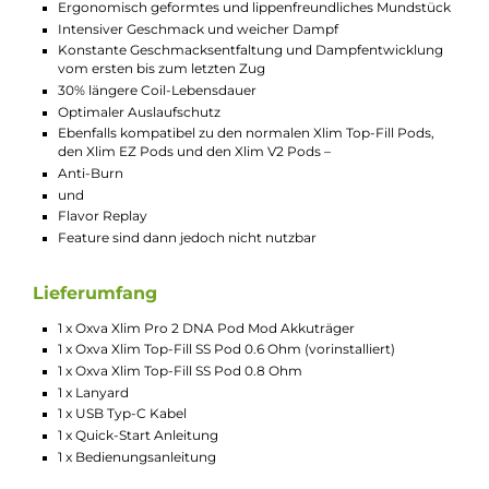
Aktivierung via Zugautomatik und/oder Feuerbutton
Multifunktionaler Feuerbutton für sämtliche Einstellungen
(Feuerfunktion deaktivierbar)
Separater
Flavor Replay
Button mit Herz-Symbol
Kontinuierliche Überwachung der Coil-Temperatur
Flavor Replay
Funktion zur Reproduktion eines perfekten Zuges
Anti-Burn
Feature verhindert zuverlässig Kokeln und Dry-Hits
Slider Airflow-Control zur individuellen Anpassung des
Luftstroms von MTL bis RDL
Hochauflösendes 0.56 Zoll TFT Farbdisplay mit Anzeige all
relevanten Parameter
Manuell zurücksetzbarer Puff-Counter
Individuell konfigurierbare LED-Beleuchtung unterhalb de
Displays (deaktivierbar)
Zahlreiche individuelle Einstellungen am Chipsatz über
Evolv’s
Escribe