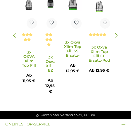
Optimaler Auslaufschutz
Ebenfalls kompatibel zu den normalen Xlim Top-Fill Pods,
den Xlim EZ Pods und den Xlim V2 Pods –
Anti-Burn
und
Flavor Replay
Feature sind dann jedoch nicht nutzbar
Lieferumfang
1 x Oxva Xlim Pro 2 DNA Pod Mod Akkuträger
1 x Oxva Xlim Top-Fill SS Pod 0.6 Ohm (vorinstalliert)
1 x Oxva Xlim Top-Fill SS Pod 0.8 Ohm
1 x Lanyard
1 x USB Typ-C Kabel
1 x Quick-Start Anleitung
1 x Bedienungsanleitung
Abmessungen