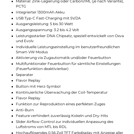
Pass deinen Vape individuell an
Jeder mag es anders und deshalb kannst du beim
Xlim Pro 2 DNA ganz leicht einstellen, wie viel Luft
durch dein Gerät strömt. Mit einem einfachen
Schieber an der Seite stellst du genau die Zugstärke
ein, die du bevorzugst – von strengem Mund-zu-
Lunge (MTL) bis hin zu lockererem Restricted Direct
Lung (RDL). Finde so ganz einfach dein persönliches
Lieblings-Setup.
Langlebige Pods für besten
Geschmack
Mit den Xlim Top-Fill Pods von Oxva sparst du gleich
doppelt: Sie leben bis zu 30 % länger als
herkömmliche Pods und behalten dabei ihre volle
Leistung. Außerdem sorgt das praktische Top-Fill-
System dafür, dass du schnell und kleckerfrei
nachfüllen kannst – ideal, wenn es unterwegs mal
schnell gehen muss. Genieße konstant intensiven
Geschmack und spare nebenbei auch noch ein paar
Euros.