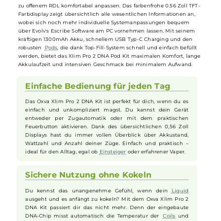
diesem kompakten Format mit umfangreichen Funktionen punktet:
Der intelligente Chip überwacht die Temperatur der integrierten
Stainless Steel Mesh-
Coils
präzise und verhindert somit zuverlässig
das unangenehme Kokeln durch Dry-Hits. Ein weiterer Clou ist das
Flavor Replay Feature, mit dem sich ein für perfekt befundener Zug
speichern und anschließend jederzeit exakt reproduzieren lässt –
ideal für gleichbleibend intensiven Geschmack. Durch die seitliche
Airflow Control lässt sich das Zugverhalten von strengem MTL bis hi
zu offenem RDL komfortabel anpassen. Das farbenfrohe 0.56 Zoll TFT
Farbdisplay zeigt übersichtlich alle wesentlichen Informationen an,
wobei sich noch mehr individuelle Systemanpassungen bequem
über Evolv's Escribe Software am PC vornehmen lassen. Mit seinem
kräftigen 1300mAh Akku, schnellem USB Typ-C Charging und den
robusten
Pods
, die dank Top-Fill-System schnell und einfach befüllt
werden, bietet das Xlim Pro 2 DNA Pod Kit maximalen Komfort, lang
Akkulaufzeit und intensiven Geschmack bei minimalem Aufwand.
Einfache Bedienung für jeden Tag
Das Oxva Xlim Pro 2 DNA Kit ist perfekt für dich, wenn du es
einfach und unkompliziert magst. Du kannst dein Gerät
entweder per Zugautomatik oder mit dem praktischen
Feuerbutton aktivieren. Dank des übersichtlichen 0,56 Zoll