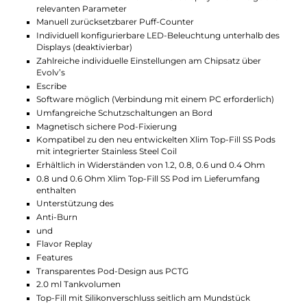
Technische Daten
Modernes Pod-System für MTL und RDL mit DNA Chipsat
Ergonomisch-kompaktes und taschenfreundliches Stick-
Format
Hochwertige Verarbeitung
Modern-elegantes Design
Eine stylische Carbon-Variante mit im Dunkeln leuchtend
Elementen sowie vier Varianten aus einer Zink-Legierung
Für erfahrene Dampfer und auch Anfänger geeignet
Material: Zink-Legierung oder Carbon/IML (je nach Variante
PCTG
Integrierter 1300mAh Akku
USB Typ-C Fast-Charging mit 5V/2A
Ausgangsleistung: 5 bis 30 Watt
Ausgangsspannung: 3.2 bis 4.2 Volt
Leistungsstarker DNA Chipsatz, speziell entwickelt von Ox
und Evolv
Individuelle Leistungseinstellung im benutzerfreundlichen
Smart-VW Modus