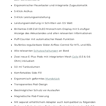
Kompakt und leicht
Komfortable Bedienung
Material: Zink-Legierung, Kunstleder & PCTG
Integrierter 1400 mAh Akku
USB Typ-C Fast-Charging mit 5V / 2A
Ausgangsleistung: 5 bis 40 Watt
Ausgangsspannung: 3.0 bis 4.2 Volt
Widerstandsbereich: 0.3 bis 1.0 Ohm
Moderner Quest 2.0 Chipsatz
Dampfmodi: Smart-VW
Automatische Leistungslimitierung je nach verwendetem Pod
bzw. Coilwiderstand
Ergonomischer Feuertaster und integrierte Zugautomatik
5-Klick An/Aus
3-Klick Leistungseinstellung
Leistungseinstellung in Schritten von 0.5 Watt
Brillantes 0.69 Zoll OLED Monochrom-Display mit 5-stufiger