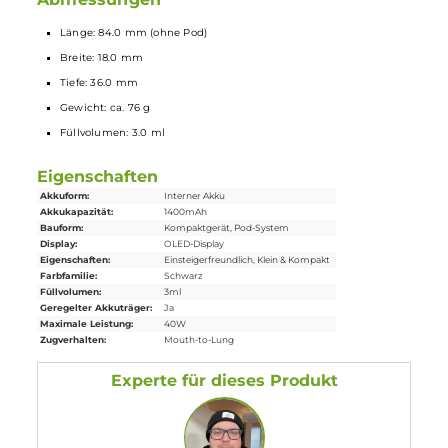
Lieferumfang
1 x
Lost Vape
Thelema Elite 40 Pod Mod
Akkuträger
1 x Lost
Vape
E Plus
Ersatz-Pod
0.3 Ohm
1 x Lost
Vape
E Plus
Ersatz-Pod
0.6 Ohm
1 x Lanyard
1 x O-Ring
1 x USB Typ-C Kabel
1 x Garantiekarte
1 x Bedienungsanleitung
Abmessungen
Länge: 84.0 mm (ohne Pod)