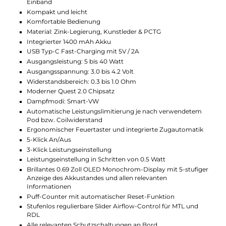
Funktion.
Airflow und Dampferlebnis
Ein Schieberegler am Mod ermöglicht eine stufenlose
Anpassung des Luftstroms von strengem MTL bis hin
zu RDL. Damit kann das Dampferlebnis individuell
angepasst werden.
Pods und Coils
Im Lieferumfang sind zwei E Plus Pods mit 0.3 und
0.6 Ohm Mesh Coils enthalten. Der 0.6 Ohm Pod
eignet sich für klassisches MTL Dampfen, während der
0.3 Ohm Pod ein RDL Erlebnis bei höheren
Leistungen ermöglicht. Die Pods bieten jeweils ein
Füllvolumen von 3.0 ml und sind durch ein Side-Fill-
System leicht zu befüllen. Magneten halten die Pods
sicher am Mod. Für Selbstwickler ist ein E Plus RBA
Pod erhältlich und mit dem ebenfalls separat
erhältliche Adapter ist das Kit zudem mit der Lost
Vape Ursa und UB Mini Reihe kompatibel.