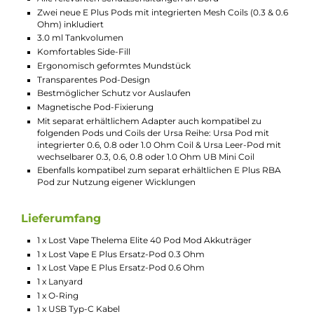
Technische Daten
Leistungsstarkes Pod-System für MTL und RDL
Moderne und elegante Optik
Ergonomisch-schlankes Design mit griffigem Kunstleder
Einband
Kompakt und leicht
Komfortable Bedienung
Material: Zink-Legierung, Kunstleder & PCTG
Integrierter 1400 mAh Akku
USB Typ-C Fast-Charging mit 5V / 2A
Ausgangsleistung: 5 bis 40 Watt
Ausgangsspannung: 3.0 bis 4.2 Volt
Widerstandsbereich: 0.3 bis 1.0 Ohm
Moderner Quest 2.0 Chipsatz
Dampfmodi: Smart-VW
Automatische Leistungslimitierung je nach verwendetem
Pod bzw. Coilwiderstand
Ergonomischer Feuertaster und integrierte Zugautomatik