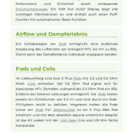
Nutzungsdauer und kann über einen USB Typ-C Anschluss
schnell aufgeladen werden. Die Bedienung ist einfach und
intuitiv, sowohl über die Zugautomatik als auch über einen
ergonomischen Feuertaster. Mit bis zu 40 Watt im Smart-VW
Modus passt das Gerät die Leistung automatisch an den
Coilwiderstand an, um Schäden zu vermeiden.
Chip und Display
Der moderne Quest 2.0 Chip garantiert eine hohe
Performance und Sicherheit durch umfassende
Schutzschaltungen
. Ein 0.69 Zoll OLED Display zeigt alle
wichtigen Informationen an und enthält auch einen Puff-
Counter mit automatischer Reset-Funktion.
Airflow und Dampferlebnis
Ein Schieberegler am
Mod
ermöglicht eine stufenlose
Anpassung des Luftstroms von strengem MTL bis hin zu RDL.
Damit kann das Dampferlebnis individuell angepasst werden.
Pods und Coils