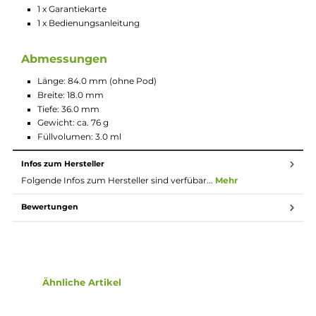
5-Klick An/Aus
3-Klick Leistungseinstellung
Leistungseinstellung in Schritten von 0.5 Watt
Brillantes 0.69 Zoll OLED Monochrom-Display mit 5-stufig
Anzeige des Akkustandes und allen relevanten
Informationen
Puff-Counter mit automatischer Reset-Funktion
Stufenlos regulierbare Slider Airflow-Control für MTL und
RDL
Alle relevanten Schutzschaltungen an Bord
Zwei neue E Plus Pods mit integrierten Mesh Coils (0.3 & 0
Ohm) inkludiert
3.0 ml Tankvolumen
Komfortables Side-Fill
Ergonomisch geformtes Mundstück
Transparentes Pod-Design
Bestmöglicher Schutz vor Auslaufen
Magnetische Pod-Fixierung
Mit separat erhältlichem Adapter auch kompatibel zu
folgenden Pods und Coils der Ursa Reihe: Ursa Pod mit
integrierter 0.6, 0.8 oder 1.0 Ohm Coil & Ursa Leer-Pod mit
wechselbarer 0.3, 0.6, 0.8 oder 1.0 Ohm UB Mini Coil