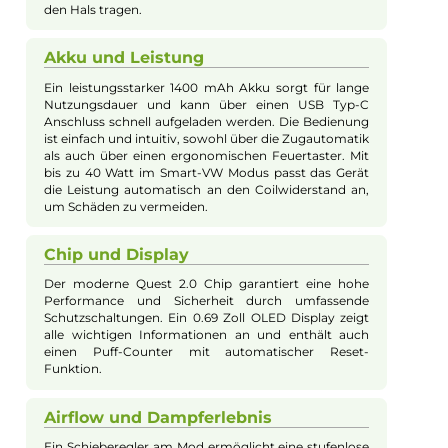
Kevin Maxhuni
Produkt-Manager & Experte
Bei Fragen zu diesem Artikel kontaktieren Sie unseren
Experten schnell und einfach per E-Mail:
E-Mail senden
Beschreibung
Lost Vape - Thelema Elite 40 Pod Kit
Design und Handlichkeit
Das Thelema Elite 40 Pod Kit sticht mit seinem
modernen Design hervor. Die Kombination aus
robuster Zinklegierung und PCTG mit
Kunstledereinband sorgt für eine angenehme Haptik
und sicheren Griff. Das Kit ist in 9 trendigen