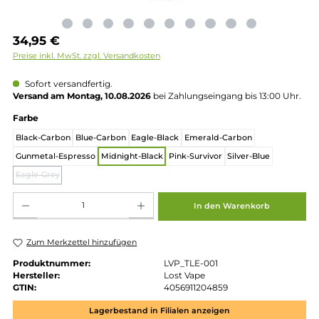
Regulärer Preis:
34,95 €
Preise inkl. MwSt. zzgl. Versandkosten
Sofort versandfertig.
Versand am Montag, 10.08.2026
bei Zahlungseingang bis 13:00 
auswählen
Farbe
Black-Carbon
Blue-Carbon
Eagle-Black
Emerald-Carbon
Gunmetal-Espresso
Midnight-Black
Pink-Survivor
Silver-Blue
Eagle-Grey
(Diese Option ist zurzeit nicht verfügbar.)
Produkt Anzahl: Gib den gewünschten Wert ein oder benutze die Schaltflächen um die 
In den Warenkorb
Zum Merkzettel hinzufügen