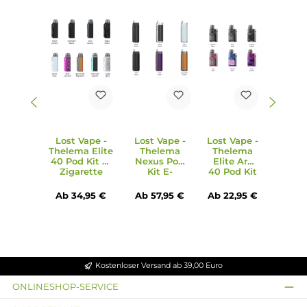
Ebenfalls kompatibel zum separat erhältlichen E Plus RBA
Pod zur Nutzung eigener Wicklungen
Lieferumfang
1 x Lost Vape Thelema Elite 40 Pod Mod Akkuträger
1 x Lost Vape E Plus Ersatz-Pod 0.3 Ohm
1 x Lost Vape E Plus Ersatz-Pod 0.6 Ohm
1 x Lanyard
1 x O-Ring
1 x USB Typ-C Kabel
1 x Garantiekarte
1 x Bedienungsanleitung
Abmessungen
Länge: 84.0 mm (ohne Pod)
Breite: 18.0 mm
Tiefe: 36.0 mm
Gewicht: ca. 76 g