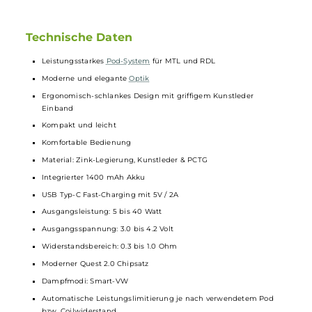
Im Lieferumfang sind zwei E Plus
Pods
mit 0.3 und 0.6 Ohm
Mesh
Coils
enthalten. Der 0.6 Ohm Pod eignet sich für
klassisches MTL Dampfen, während der 0.3 Ohm Pod ein RDL
Erlebnis bei höheren Leistungen ermöglicht. Die
Pods
bieten
jeweils ein Füllvolumen von 3.0 ml und sind durch ein Side-
Fill-System leicht zu befüllen. Magneten halten die Pods
sicher am
Mod
. Für
Selbstwickler
ist ein E Plus RBA Pod
erhältlich und mit dem ebenfalls separat erhältliche Adapter
ist das Kit zudem mit der
Lost Vape
Ursa und UB Mini Reihe
kompatibel.
Technische Daten
Leistungsstarkes
Pod-System
für MTL und RDL
Moderne und elegante
Optik
Ergonomisch-schlankes Design mit griffigem Kunstleder
Einband