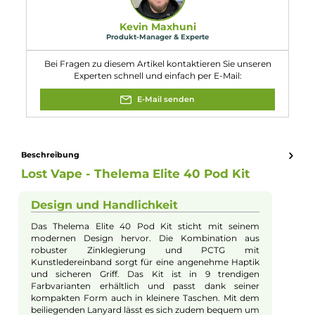
Breite: 18.0 mm
Tiefe: 36.0 mm
Gewicht: ca. 76 g
Füllvolumen: 3.0 ml
Eigenschaften
Akkuform:
Interner Akku
Akkukapazität:
1400mAh
Bauform:
Kompaktgerät
, Pod-System
Display:
OLED-Display
Eigenschaften:
Einsteigerfreundlich
, Klein & Kompakt
Farbfamilie:
Schwarz
Füllvolumen:
3ml
Geregelter Akkuträger:
Ja
Maximale Leistung:
40W
Zugverhalten:
Mouth-to-Lung
Experte für dieses Produkt