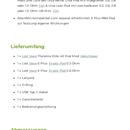
Anzeige des Akkustandes und allen relevanten Informationen
Puff-Counter mit automatischer Reset-Funktion
Stufenlos regulierbare Slider Airflow-Control für MTL und RDL
Alle relevanten
Schutzschaltungen
an Bord
Zwei neue E Plus Pods mit integrierten Mesh
Coils
(0.3 & 0.6
Ohm) inkludiert
3.0 ml Tankvolumen
Komfortables Side-Fill
Ergonomisch geformtes
Mundstück
Transparentes Pod-Design
Bestmöglicher Schutz vor Auslaufen
Magnetische Pod-Fixierung
Mit separat erhältlichem Adapter auch kompatibel zu folgende
Pods und Coils der Ursa Reihe: Ursa Pod mit integrierter 0.6, 0.8
oder 1.0 Ohm
Coil
& Ursa Leer-Pod mit wechselbarer 0.3, 0.6, 0.8
oder 1.0 Ohm UB Mini
Coil
Ebenfalls kompatibel zum separat erhältlichen E Plus RBA Pod
zur Nutzung eigener Wicklungen