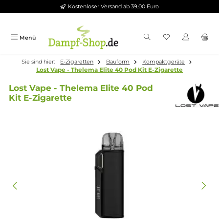
Kostenloser Versand ab 39,00 Euro
Zum Hauptinhalt springen
Menü
Sie sind hier:
E-Zigaretten
Bauform
Kompaktgeräte
Lost Vape - Thelema Elite 40 Pod Kit E-Zigarette
Lost Vape - Thelema Elite 40 Pod
Kit E-Zigarette
Bildergalerie überspringen