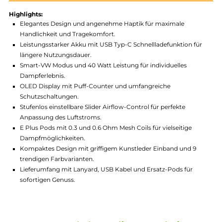
Produktnummer:
LVP_TLE-001
Hersteller:
Lost Vape
GTIN:
4056911204859
Lagerbestand in Filialen anzeigen
Highlights:
Elegantes Design und angenehme Haptik für maximale
Handlichkeit und Tragekomfort.
Leistungsstarker Akku mit USB Typ-C Schnellladefunktion fü
längere Nutzungsdauer.
Smart-VW Modus und 40 Watt Leistung für individuelles
Dampferlebnis.
OLED Display mit Puff-Counter und umfangreiche
Schutzschaltungen.
Stufenlos einstellbare Slider Airflow-Control für perfekte
Anpassung des Luftstroms.
E Plus Pods mit 0.3 und 0.6 Ohm Mesh Coils für vielseitige
Dampfmöglichkeiten.
Kompaktes Design mit griffigem Kunstleder Einband und 9