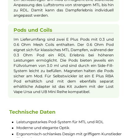
Farbvarianten erhältlich und passt dank seiner
kompakten Form auch in kleinere Taschen. Mit dem
beiliegenden Lanyard lässt es sich zudem bequem um
den Hals tragen.
Akku und Leistung
Ein leistungsstarker 1400 mAh Akku sorgt für lange
Nutzungsdauer und kann über einen USB Typ-C
Anschluss schnell aufgeladen werden. Die Bedienung
ist einfach und intuitiv, sowohl über die Zugautomatik
als auch über einen ergonomischen Feuertaster. Mit
bis zu 40 Watt im Smart-VW Modus passt das Gerät
die Leistung automatisch an den Coilwiderstand an,
um Schäden zu vermeiden.
Chip und Display
Der moderne Quest 2.0 Chip garantiert eine hohe
Performance und Sicherheit durch umfassende
Schutzschaltungen. Ein 0.69 Zoll OLED Display zeigt
alle wichtigen Informationen an und enthält auch
einen Puff-Counter mit automatischer Reset-