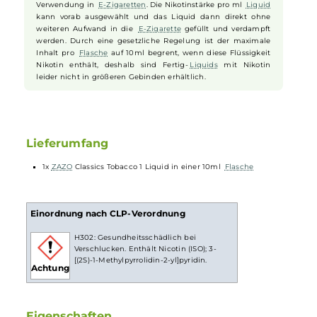
authentischen und intensiven Tabakgenuss in Vollendung. Mit
diesem
Liquid
im Tank Ihrer Dampfe stehen alle Zeichen auf Genus
und Entspannung pur!
10ml Fertig-Liquids
10ml
Liquids
sind gebrauchsfertige
E-Liquids
zur
Verwendung in
E-Zigaretten
. Die Nikotinstärke pro ml
Liquid
kann vorab ausgewählt und das Liquid dann direkt ohne
weiteren Aufwand in die
E-Zigarette
gefüllt und verdampft
werden. Durch eine gesetzliche Regelung ist der maximale
Inhalt pro
Flasche
auf 10ml begrent, wenn diese Flüssigkeit
Nikotin enthält, deshalb sind Fertig-
Liquids
mit Nikotin
leider nicht in größeren Gebinden erhältlich.
Lieferumfang
1x
ZAZO
Classics Tobacco 1 Liquid in einer 10ml
Flasche