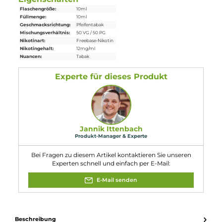
Einordnung nach CLP-Verordnung
H302: Gesundheitsschädlich bei
Verschlucken. Enthält Nicotin (ISO); 3-
[(2S)-1-Methylpyrrolidin-2-yl]pyridin.
Achtung
Eigenschaften
Flaschengröße:
10ml
Füllmenge:
10ml
Geschmacksrichtung:
Pfeifentabak
Mischungsverhältnis:
50 VG / 50 PG
Nikotinart:
Freebase-Nikotin
Nikotingehalt:
12mg/ml
Nuancen:
Tabak
Experte für dieses Produkt