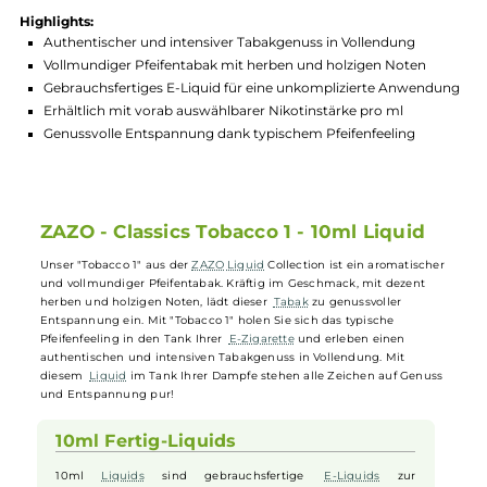
Produktnummer:
ZAZS_TB1-003
Hersteller:
ZAZO
GTIN:
4260769634656
Lagerbestand in Filialen anzeigen
Highlights:
Authentischer und intensiver Tabakgenuss in Vollendung
Vollmundiger Pfeifentabak mit herben und holzigen Noten
Gebrauchsfertiges E-Liquid für eine unkomplizierte Anwen
Erhältlich mit vorab auswählbarer Nikotinstärke pro ml
Genussvolle Entspannung dank typischem Pfeifenfeeling
ZAZO - Classics Tobacco 1 - 10ml Liquid
Unser "Tobacco 1" aus der
ZAZO
Liquid
Collection ist ein aromatisch
und vollmundiger Pfeifentabak. Kräftig im Geschmack, mit dezent
herben und holzigen Noten, lädt dieser
Tabak
zu genussvoller
Entspannung ein. Mit "Tobacco 1" holen Sie sich das typische
Pfeifenfeeling in den Tank Ihrer
E-Zigarette
und erleben einen