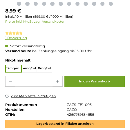
Regulärer Preis:
8,99 €
Inhalt:
10 Milliliter
(899,00 € / 1000 Milliliter)
Preise inkl. MwSt. zzgl. Versandkosten
Durchschnittliche Bewertung von 5 von 5 Sternen
1 Bewertung
Sofort versandfertig.
Versand heute
bei Zahlungseingang bis 13:00 Uhr.
auswählen
Nikotingehalt
12mg/ml
4mg/ml
8mg/ml
Produkt Anzahl: Gib den gewünschten Wert ein oder benutze die Schaltflächen um die 
In den Warenkorb
Zum Merkzettel hinzufügen