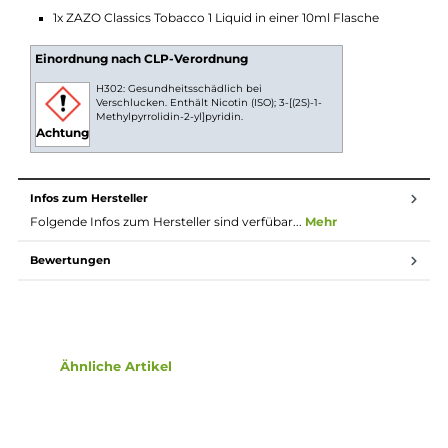
10ml Fertig-Liquids
10ml Liquids sind gebrauchsfertige E-Liquids zur
Verwendung in E-Zigaretten. Die Nikotinstärke pro ml
Liquid kann vorab ausgewählt und das Liquid dann
direkt ohne weiteren Aufwand in die E-Zigarette
gefüllt und verdampft werden. Durch eine gesetzliche
Regelung ist der maximale Inhalt pro Flasche auf 10ml
begrent, wenn diese Flüssigkeit Nikotin enthält,
deshalb sind Fertig-Liquids mit Nikotin leider nicht in
größeren Gebinden erhältlich.
Lieferumfang
1x ZAZO Classics Tobacco 1 Liquid in einer 10ml Flasche
Einordnung nach CLP-Verordnung
H302: Gesundheitsschädlich bei
Verschlucken. Enthält Nicotin (ISO); 3-[(2S)-1-
Methylpyrrolidin-2-yl]pyridin.
Achtung