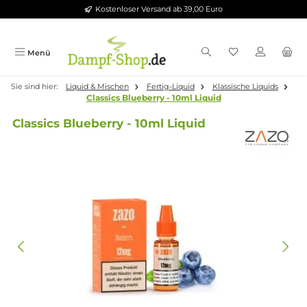
Kostenloser Versand ab 39,00 Euro
Zum Hauptinhalt springen
Menü
Sie sind hier:
Liquid & Mischen
Fertig-Liquid
Klassische Liquid
Classics Blueberry - 10ml Liquid
Classics Blueberry - 10ml Liquid
Bildergalerie überspringen