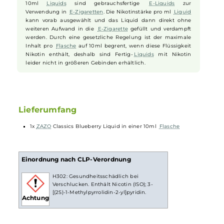
Strauch knabbern. Dieses Single-Flavor-
Liquid
ist ein absolut
fruchtiges Highlight, das MTL und DL begeistern wird und definitiv
einen festen Platz in der
Liquid
-Sammlung von Frucht- und
Beerenfans verdient hat. "Blueberry" ist einfach beerenstark!
10ml Fertig-Liquids
10ml
Liquids
sind gebrauchsfertige
E-Liquids
zur
Verwendung in
E-Zigaretten
. Die Nikotinstärke pro ml
Liquid
kann vorab ausgewählt und das Liquid dann direkt ohne
weiteren Aufwand in die
E-Zigarette
gefüllt und verdampft
werden. Durch eine gesetzliche Regelung ist der maximale
Inhalt pro
Flasche
auf 10ml begrent, wenn diese Flüssigkeit
Nikotin enthält, deshalb sind Fertig-
Liquids
mit Nikotin
leider nicht in größeren Gebinden erhältlich.
Lieferumfang
1x
ZAZO
Classics Blueberry Liquid in einer 10ml
Flasche