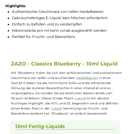
Produktnummer:
ZAZS_BLU-003
Hersteller:
ZAZO
GTIN:
4260769634083
Lagerbestand in Filialen anzeigen
Highlights:
Authentischer Geschmack von reifen Heidelbeeren
Gebrauchsfertiges E-Liquid, kein Mischen erforderlich
Einfach zu befüllen und zu verdampfen
Nikotinstärke pro ml kann vorab ausgewählt werden
Perfekt für Frucht- und Beerenfans
ZAZO - Classics Blueberry - 10ml Liquid
Mit "Blueberry" holen Sie sich den verführerischen und aromatische
Geschmack von reifen und leuchtenden
Heidelbeeren
in Ihren
Dampf. Erleben Sie die himmlische Süße und die erfrischende
Wirkung der dunklen Beerenfrüchte in einer Intensität und so
originalgetreu, als würden Sie die köstlichen Beeren direkt vom