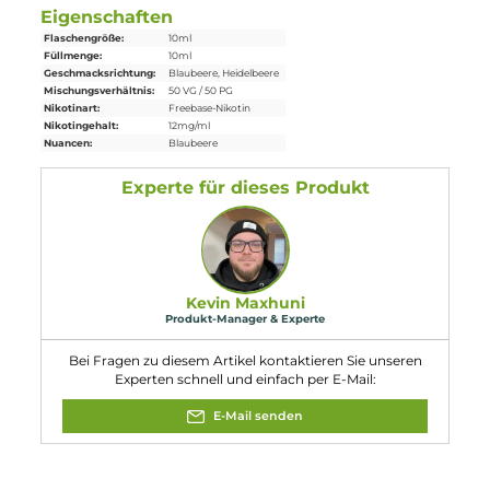
Einordnung nach CLP-Verordnung
H302: Gesundheitsschädlich bei
Verschlucken. Enthält Nicotin (ISO); 3-
[(2S)-1-Methylpyrrolidin-2-yl]pyridin.
Achtung
Eigenschaften
Flaschengröße:
10ml
Füllmenge:
10ml
Geschmacksrichtung:
Blaubeere, Heidelbeere
Mischungsverhältnis:
50 VG / 50 PG
Nikotinart:
Freebase-Nikotin
Nikotingehalt:
12mg/ml
Nuancen:
Blaubeere
Experte für dieses Produkt