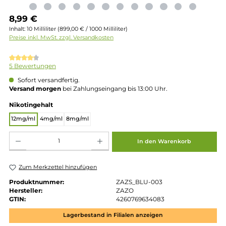
Regulärer Preis:
8,99 €
Inhalt:
10 Milliliter
(899,00 € / 1000 Milliliter)
Preise inkl. MwSt. zzgl. Versandkosten
Durchschnittliche Bewertung von 4.2 von 5 Sternen
5 Bewertungen
Sofort versandfertig.
Versand morgen
bei Zahlungseingang bis 13:00 Uhr.
auswählen
Nikotingehalt
12mg/ml
4mg/ml
8mg/ml
Produkt Anzahl: Gib den gewünschten Wert ein oder benutze die Schaltflächen um die 
In den Warenkorb
Zum Merkzettel hinzufügen