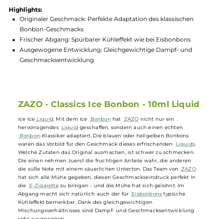
Produktnummer:
ZAZS_IBB-001
Hersteller:
ZAZO
GTIN:
4260769634427
Lagerbestand in Filialen anzeigen
Highlights:
Originaler Geschmack: Perfekte Adaptation des klassischen
Bonbon-Geschmacks
Frischer Abgang: Spürbarer Kühleffekt wie bei Eisbonbons
Ausgewogene Entwicklung: Gleichgewichtige Dampf- und
Geschmacksentwicklung
ZAZO - Classics Ice Bonbon - 10ml Liqui
Ice Ice
Liquid
: Mit dem Ice
Bonbon
hat
ZAZO
nicht nur ein
hervorragendes
Liquid
geschaffen, sondern auch einen echten
Bonbon
-Klassiker adaptiert. Die blauen oder hellgelben Bonbons
waren das Vorbild für den Geschmack dieses erfrischenden
Liquids
.
Welche Zutaten das Original ausmachen, ist schwer zu schmecken.