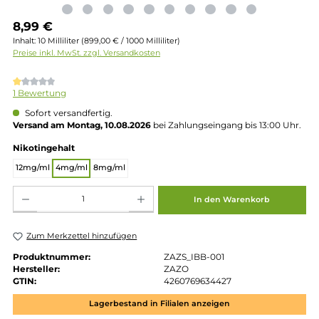
Regulärer Preis:
8,99 €
Inhalt:
10 Milliliter
(899,00 € / 1000 Milliliter)
Preise inkl. MwSt. zzgl. Versandkosten
Durchschnittliche Bewertung von 1 von 5 Sternen
1 Bewertung
Sofort versandfertig.
Versand am Montag, 10.08.2026
bei Zahlungseingang bis 13:00 
auswählen
Nikotingehalt
12mg/ml
4mg/ml
8mg/ml
Produkt Anzahl: Gib den gewünschten Wert ein oder benutze die Schaltflächen um die 
In den Warenkorb
Zum Merkzettel hinzufügen