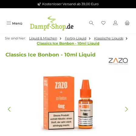
Kostenloser Versand ab 39,00 Euro
Zum Hauptinhalt springen
Menü
Sie sind hier:
Liquid & Mischen
Fertig-Liquid
Klassische Liquid
Classics Ice Bonbon - 10ml Liquid
Classics Ice Bonbon - 10ml Liquid
Bildergalerie überspringen