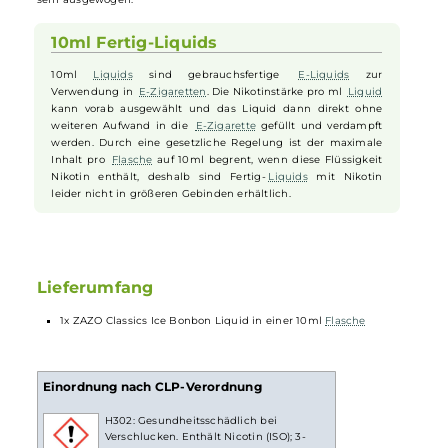
Die einen nehmen zuerst die fruchtigen Anteile wahr, die anderen
die süße Note mit einem säuerlichen Unterton. Das Team von
ZAZO
hat sich alle Mühe gegeben, diesen Geschmackseindruck perfekt in
die
E-Zigarette
zu bringen - und die Mühe hat sich gelohnt. Im
Abgang macht sich natürlich auch der für
Eisbonbons
typische
Kühleffekt bemerkbar. Dank des gleichgewichtigen
Mischungsverhältnisses sind Dampf- und Geschmacksentwicklung
sehr ausgewogen.
10ml Fertig-Liquids
10ml
Liquids
sind gebrauchsfertige
E-Liquids
zur
Verwendung in
E-Zigaretten
. Die Nikotinstärke pro ml
Liquid
kann vorab ausgewählt und das Liquid dann direkt ohne
weiteren Aufwand in die
E-Zigarette
gefüllt und verdampft
werden. Durch eine gesetzliche Regelung ist der maximale
Inhalt pro
Flasche
auf 10ml begrent, wenn diese Flüssigkeit
Nikotin enthält, deshalb sind Fertig-
Liquids
mit Nikotin
leider nicht in größeren Gebinden erhältlich.