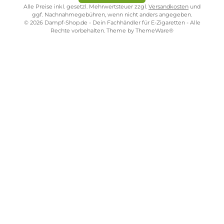
€
Kostenloser Versand ab 39,00 Euro
ONLINESHOP-SERVICE
SHOP SERVICE
ZAHLUNGS- UND VERSANDARTEN
SICHER EINKAUFEN
STORE PIRMASENS
STORE ZWEIBRÜCKEN
STORE TRIER
STORE WÜRZBURG