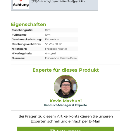
Lieferumfang
1x ZAZO Classics Ice Bonbon Liquid in einer 10ml
Flasche
Einordnung nach CLP-Verordnung
H302: Gesundheitsschädlich bei
Verschlucken. Enthält Nicotin (ISO); 3-
[(2S)-1-Methylpyrrolidin-2-yl]pyridin.
Achtung
Eigenschaften
Flaschengröße:
10ml
Füllmenge:
10ml
Geschmacksrichtung:
Eisbonbon
Mischungsverhältnis:
50 VG / 50 PG
Nikotinart:
Freebase-Nikotin
Nikotingehalt:
4mg/ml
Nuancen:
Eisbonbon
, Frische Brise