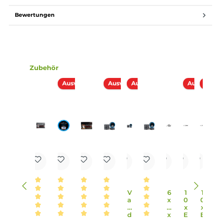
1 x Exvape Expromizer TCX RDTA Selbstwickler Tank
2 x Exvape Expromizer Prebuilt Sieb Coil
1 x Ersatz O-Ringe
1 x Schraubendreher
1 x Wickeltool
1 x Watte
1 x Ersatzteile
1 x Bedienungsanleitung
Abmessungen
Länge: 62.00 mm
Durchmesser: 25.00 mm
Füllvolumen: 7.00 ml
Infos zum Hersteller
Folgende Infos zum Hersteller sind verfübar...
Mehr
Bewertungen