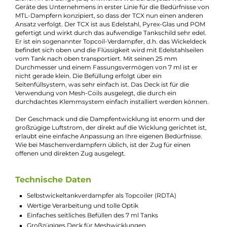
Produkt-Manager & Experte
Bei Fragen zu diesem Artikel kontaktieren Sie unseren
Experten schnell und einfach per E-Mail:
E-Mail senden
Beschreibung
Exvape Expromizer TCX RDTA
Exvape bringt den Expromizer TCX RDTA auf den Markt, ihren
ersten Selbstwickel-Verdampfer, der speziell für das direkte
Ziehen in die Lunge (DL) entwickelt wurde. Bis jetzt waren alle
Geräte des Unternehmens in erster Linie für die Bedürfnisse v
MTL-Dampfern konzipiert, so dass der TCX nun einen anderen
Ansatz verfolgt. Der TCX ist aus Edelstahl, Pyrex-Glas und PO
gefertigt und wirkt durch das aufwendige Tankschild sehr edel
Er ist ein sogenannter Topcoil-Verdampfer, d.h. das Wickeldec
befindet sich oben und die Flüssigkeit wird mit Edelstahlseilen
vom Tank nach oben transportiert. Mit seinen 25 mm
Durchmesser und einem Fassungsvermögen von 7 ml ist er