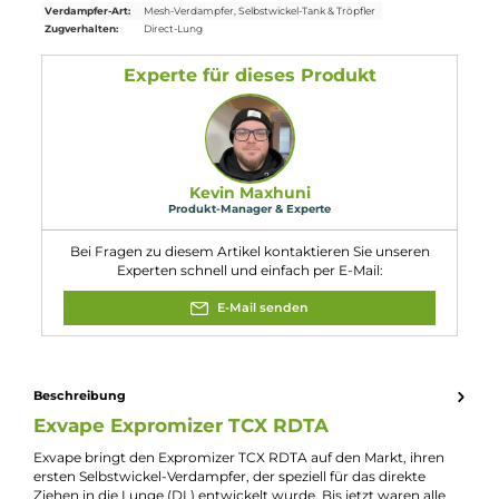
Abmessungen
Länge: 62.00 mm
Durchmesser: 25.00 mm
Füllvolumen: 7.00 ml
Eigenschaften
Durchmesser:
25mm
Eigenschaften:
Besondere Optik
, Großes Füllvolumen
Farbfamilie:
Silber
Füllmenge:
7ml
Verdampfer-Art:
Mesh-Verdampfer
, Selbstwickel-Tank & Tröpfler
Zugverhalten:
Direct-Lung
Experte für dieses Produkt
Kevin Maxhuni