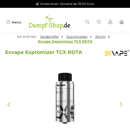
Kostenloser Versand ab 39,00 Euro
Zum Hauptinhalt springen
Menü
Sie sind hier:
Verdampfer
Durchmesser
25mm
Exvape Expromizer TCX RDTA
Exvape Expromizer TCX RDTA
Bildergalerie überspringen