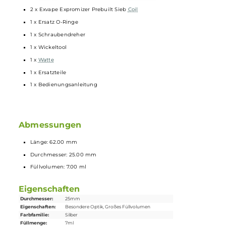
Großzügiges Deck für Meshwicklungen
Großzügige Luftzufuhr
Auf offenen und direkten Zug ausgelegt
Lieferumfang
1 x
Exvape
Expromizer TCX RDTA
Selbstwickler
Tank
2 x Exvape Expromizer Prebuilt Sieb
Coil
1 x Ersatz O-Ringe
1 x Schraubendreher
1 x Wickeltool
1 x
Watte
1 x Ersatzteile
1 x Bedienungsanleitung