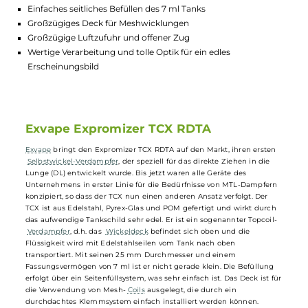
Lagerbestand in Filialen anzeigen
Highlights:
Selbstwickel-Verdampfer als Topcoiler für intensiven Gesch
Einfaches seitliches Befüllen des 7 ml Tanks
Großzügiges Deck für Meshwicklungen
Großzügige Luftzufuhr und offener Zug
Wertige Verarbeitung und tolle Optik für ein edles
Erscheinungsbild
Exvape Expromizer TCX RDTA
Exvape
bringt den Expromizer TCX RDTA auf den Markt, ihren ersten
Selbstwickel-Verdampfer
, der speziell für das direkte Ziehen in die
Lunge (DL) entwickelt wurde. Bis jetzt waren alle Geräte des
Unternehmens in erster Linie für die Bedürfnisse von MTL-Dampfer
konzipiert, so dass der TCX nun einen anderen Ansatz verfolgt. Der
TCX ist aus Edelstahl, Pyrex-Glas und POM gefertigt und wirkt durch