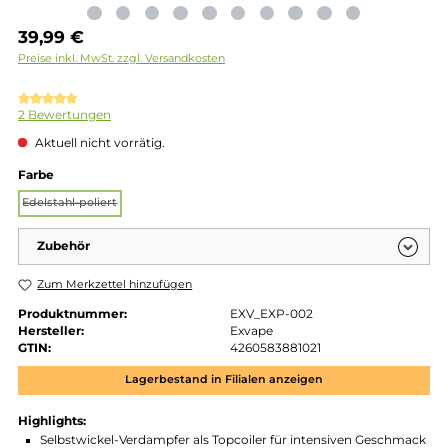
Regulärer Preis:
39,99 €
Preise inkl. MwSt. zzgl. Versandkosten
Durchschnittliche Bewertung von 5 von 5 Sternen
2 Bewertungen
Aktuell nicht vorrätig.
auswählen
Farbe
Edelstahl-poliert
(Diese Option ist zurzeit nicht verfügbar.)
Zubehör
Zum Merkzettel hinzufügen
Produktnummer:
EXV_EXP-002
Hersteller:
Exvape
GTIN:
4260583881021