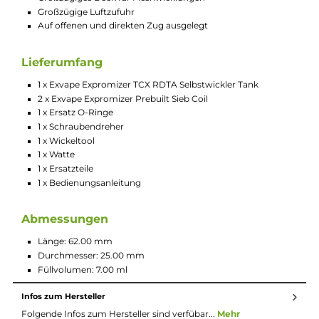
nicht gerade klein. Die Befüllung erfolgt über ein
Seitenfüllsystem, was sehr einfach ist. Das Deck ist für die
Verwendung von Mesh-Coils ausgelegt, die durch ein
durchdachtes Klemmsystem einfach installiert werden könne
Der Geschmack und die Dampfentwicklung ist enorm und de
großzügige Luftstrom, der direkt auf die Wicklung gerichtet ist
erlaubt eine einfache Anpassung an Ihre eigenen Bedürfnisse.
Wie bei Maschenverdampfern üblich, ist der Zug für einen
offenen und direkten Zug ausgelegt.
Technische Daten
Selbstwickeltankverdampfer als Topcoiler (RDTA)
Wertige Verarbeitung und tolle Optik
Einfaches seitliches Befüllen des 7 ml Tanks
Großzügiges Deck für Meshwicklungen
Großzügige Luftzufuhr
Auf offenen und direkten Zug ausgelegt
Lieferumfang