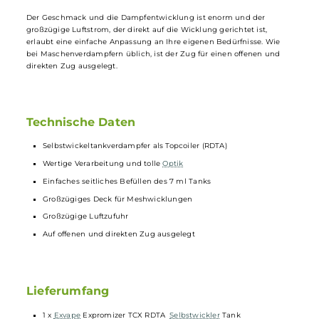
das aufwendige Tankschild sehr edel. Er ist ein sogenannter Topcoil-
Verdampfer
, d.h. das
Wickeldeck
befindet sich oben und die
Flüssigkeit wird mit Edelstahlseilen vom Tank nach oben
transportiert. Mit seinen 25 mm Durchmesser und einem
Fassungsvermögen von 7 ml ist er nicht gerade klein. Die Befüllung
erfolgt über ein Seitenfüllsystem, was sehr einfach ist. Das Deck ist f
die Verwendung von Mesh-
Coils
ausgelegt, die durch ein
durchdachtes Klemmsystem einfach installiert werden können.
Der Geschmack und die Dampfentwicklung ist enorm und der
großzügige Luftstrom, der direkt auf die Wicklung gerichtet ist,
erlaubt eine einfache Anpassung an Ihre eigenen Bedürfnisse. Wie
bei Maschenverdampfern üblich, ist der Zug für einen offenen und
direkten Zug ausgelegt.
Technische Daten
Selbstwickeltankverdampfer als Topcoiler (RDTA)
Wertige Verarbeitung und tolle
Optik
Einfaches seitliches Befüllen des 7 ml Tanks