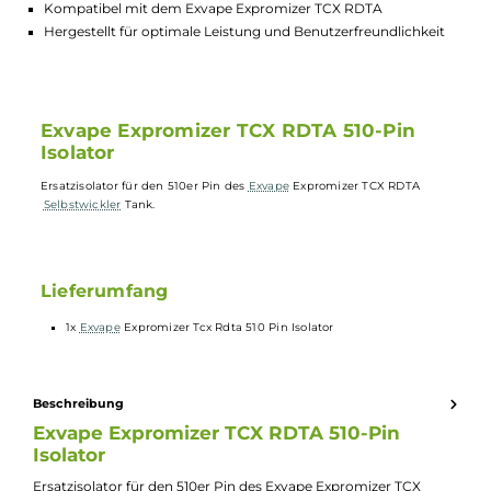
Verlängert die Lebensdauer des Selbstwickler Tanks
Hochwertiges Material sorgt für zuverlässige Isolation
Einfacher Austausch ohne Spezialwerkzeug erforderlich
Gewährleistet eine sichere und stabile Verbindung
Kompatibel mit dem Exvape Expromizer TCX RDTA
Hergestellt für optimale Leistung und Benutzerfreundlichkei
Exvape Expromizer TCX RDTA 510-Pin
Isolator
Ersatzisolator für den 510er Pin des
Exvape
Expromizer TCX RDTA
Selbstwickler
Tank.
Lieferumfang
1x
Exvape
Expromizer Tcx Rdta 510 Pin Isolator