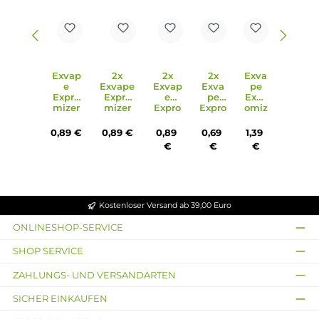
Produktgalerie überspringen
Ähnliche Artikel
Ausverkauft
Ausverkauft
Ausverkauft
Ausverk
Exvap
2x
2x
2x
Exva
e
Exvape
Exvap
Exva
pe
Expro
Expro
e
pe
Expr
mizer
mizer
Expro
Expro
omiz
TCX
TCX
mizer
mizer
er