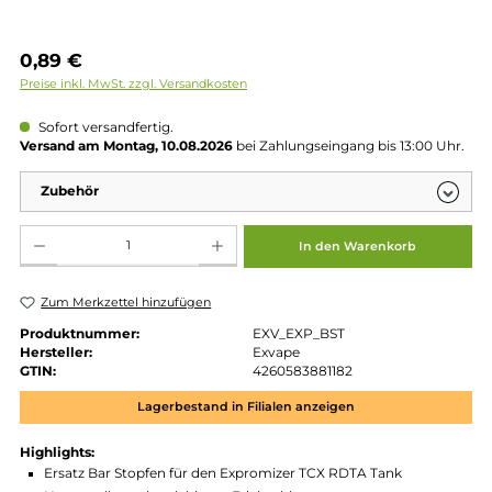
Regulärer Preis:
0,89 €
Preise inkl. MwSt. zzgl. Versandkosten
Sofort versandfertig.
Versand am Montag, 10.08.2026
bei Zahlungseingang bis 13:00 
Zubehör
Produkt Anzahl: Gib den gewünschten Wert ein oder benutze die Schaltflächen um die 
In den Warenkorb
Zum Merkzettel hinzufügen
Produktnummer:
EXV_EXP_BST
Hersteller:
Exvape
GTIN:
4260583881182