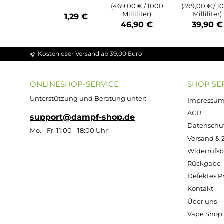
Durchschnittliche Bewert
Durchs
Durchschnittliche Bewertung von 4.86 v
Ultrabio Basis
Ultra
Flüssigkeit
Flü
ZAZO
50/50 - 100ml
70/3
Leerflasch
(in 120ml
(i
e - 125ml
Flasche)
Fl
Oval aus
HDPE
Inhalt:
100
Inh
Milliliter
Mi
(469,00 € / 1000
(399,0
Milliliter)
Mil
1,29 €
46,90 €
39
Kostenloser Versand ab 39,00 Euro