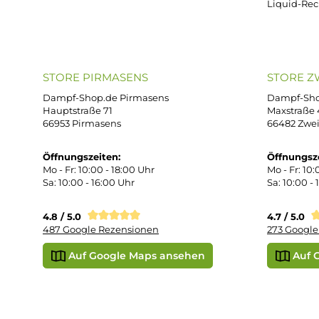
ONLINESHOP-SERVICE
SH
Unterstützung und Beratung unter:
Imp
AG
support@dampf-shop.de
Dat
Mo. - Fr. 11:00 - 18:00 Uhr
Ver
Wid
Rüc
Def
Kon
Übe
Vap
Liq