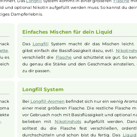
ewertungen
ml Longfill Aroma
akteristischen Geschmack frisch gepflückter Äpfel, eingebe
lhain erinnert. Das
Longfill
System kommt in einer größer
asisliquid und optional Nikotin aufgefüllt werden muss. So 
s, fruchtiges Dampferlebnis.
Einfaches Mischen für dein Liqu
 Geschmack
Das
Longfill
System macht dir das Misc
E-Zigarette
.
gibst einfach die Basisflüssigkeit dazu, ev
u wie du es
verschließt die
Flasche
und schüttelst si
ungsreich
du genau die Stärke und den Geschmack 
zu dir passen.