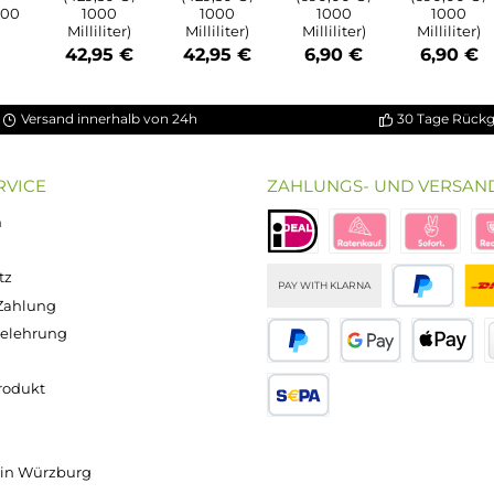
ung von 5 von 5 Sternen
chnittliche Bewertung von 3.5 von 5 Sternen
on 5 Sternen
Durchschnittliche Bewertung von 5 von 5 S
Durchschnittliche Bewertun
Durchschnitt
bio Basis
ssigkeit
Popdrop -
Popdrop -
Popdrop
0 - 100ml
Basis
Basis
Nikotinsho
n 120ml
70/30
50/50
t 50/50 -
asche)
100ml
100ml
20mg/ml
Inhalt:
100
Inhalt:
100
Inhalt:
10
alt:
100
Milliliter
Milliliter
Milliliter
lliliter
(429,50 € /
(429,50 € /
(690,00 € /
0 € / 1000
1000
1000
1000
liliter)
Milliliter)
Milliliter)
Milliliter)
,90 €
42,95 €
42,95 €
6,90 €
Versand innerhalb von 24h