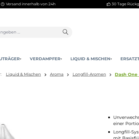
Versand innerhalb von 24h
AKKUTRÄGER
VERDAMPFER
LIQUID & MISCHEN
▾
▾
ind hier:
Liquid & Mischen
Aroma
Longfill-Aromen
Unverwechse
einer Porti
Longfill-Sy
mit Basisfl