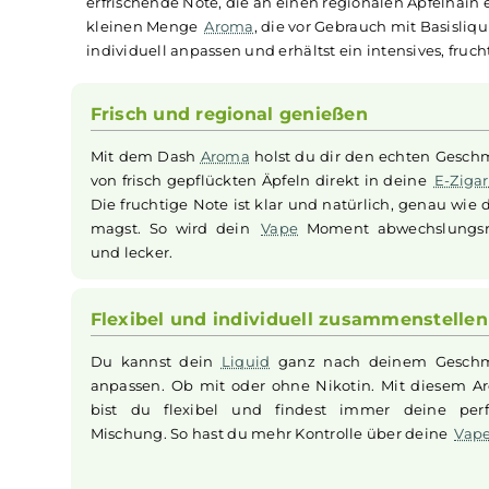
Beschreibung
Infos zum Hersteller
B
Dash One - Apple Ice 10
Die Dash Aromenreihe überzeugt durch den char
erfrischende Note, die an einen regionalen Apfe
kleinen Menge
Aroma
, die vor Gebrauch mit B
individuell anpassen und erhältst ein intensive
Frisch und regional genießen
Mit dem Dash
Aroma
holst du dir den echten
von frisch gepflückten Äpfeln direkt in deine
Die fruchtige Note ist klar und natürlich, gena
magst. So wird dein
Vape
Moment abwechsl
und lecker.