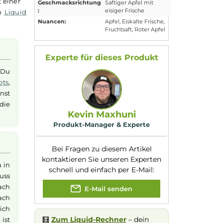
Eigenschaften
Flaschengröße:
60ml
ttet in eine
Füllmenge:
10ml
en
Flasche
mit einer
Geschmacksrichtung
Saftiger Apfel mit
:
eisiger Frische
kannst du dein
Liquid
Nuancen:
Apfel
, Eiskalte Fri
Fruchtsaft
, Roter A
id
Experte für dieses Produk
hen leicht. Du
tl.
Nikotinshots
,
e gut. So kannst
einstellen, die
Kevin Maxhuni
Produkt-Manager & Experte