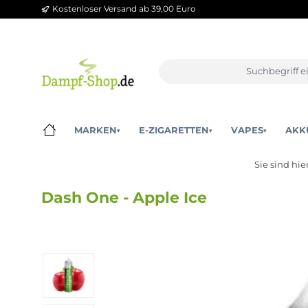
Kostenloser Versand ab 39,00 Euro
m Hauptinhalt springen
Zur Suche springen
Zur Hauptnavigation springen
MARKEN
E-ZIGARETTEN
VAPES
▾
▾
▾
Sie s
Dash One - Apple Ice
Bildergalerie überspringen