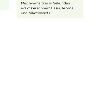
Bei Fragen zu diesem Artikel
kontaktieren Sie unseren Expert
n wenig Aroma in
schnell und einfach per E-Mail:
che Flasche muss
nd optional nach
E-Mail senden
werden. Danach
ßen, ordentlich
🧮
Zum Liquid-Rechner
– dein
g. Das
Liquid
ist
Mischverhältnis in Sekunden
n
.
exakt berechnen: Basis, Aroma
und Nikotinshots.