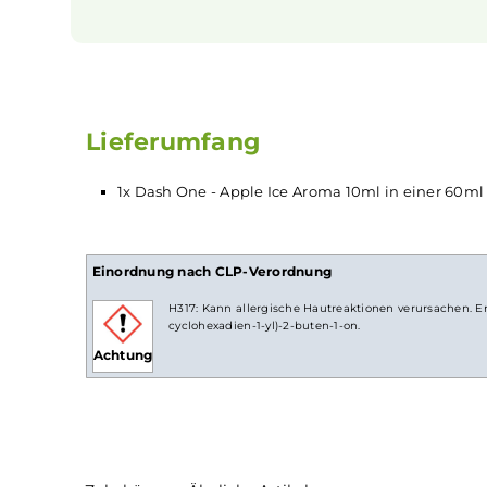
Flexibel und individuell zusammenst
Du kannst dein
Liquid
ganz nach deinem 
anpassen. Ob mit oder ohne Nikotin. Mit di
bist du flexibel und findest immer dein
Mischung. So hast du mehr Kontrolle über dei
Lieferumfang
1x Dash One - Apple Ice Aroma 10ml in eine