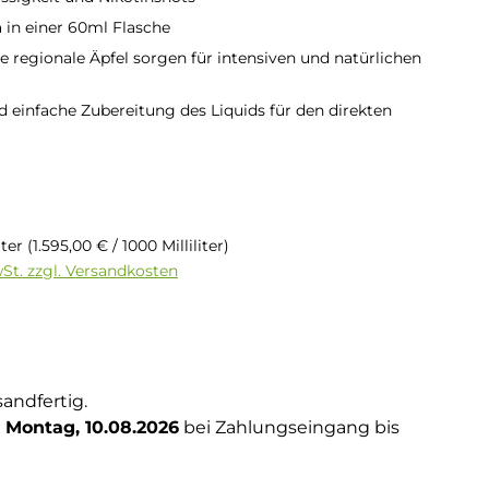
in einer 60ml Flasche
 regionale Äpfel sorgen für intensiven und natürlichen
d einfache Zubereitung des Liquids für den direkten
is:
€
liter
(1.595,00 € / 1000 Milliliter)
wSt. zzgl. Versandkosten
tliche Bewertung von 3 von 5 Sternen
g
sandfertig.
Montag, 10.08.2026
bei Zahlungseingang bis