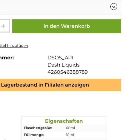
Gib den gewünschten Wert ein oder benutze die Schaltflächen um die Anza
In den Warenkorb
tel hinzufügen
mmer:
DSOS_API
Dash Liquids
4260546388789
Lagerbestand in Filialen anzeigen