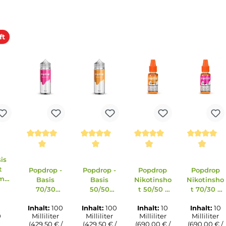
hen. Enthält trans-2-Hexenal 1-(2,6,6-Trimethyl-1,3-
erkauft