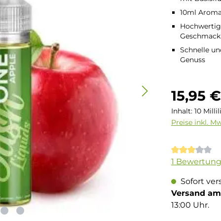
10ml Aroma 
Hochwertige
Geschmack
Schnelle un
Genuss
Regulärer Pre
15,95 
Inhalt:
10 Milli
Preise inkl. M
Durchschnit
1 Bewertun
Sofort ver
Versand am 
13:00 Uhr.