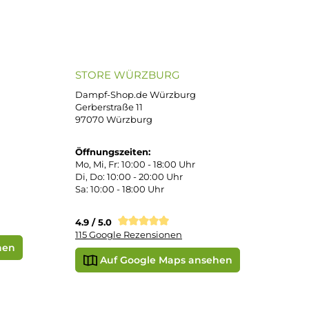
ND VERSANDARTEN
SICHER EINKAUFEN
Bei uns kaufen Sie sicher ein!
atenkauf
Klarna Sofortüberweisung
Klarna Rechnung
PayPal
DHL Paket (Eigenhändig)
 Pay
Apple Pay
Vorkasse