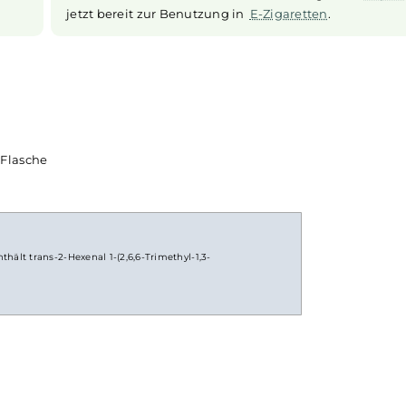
ellen
Longfill System
Geschmack
Bei
Longfill-Aromen
befindet sich nur ei
esem Aroma
einer meist größeren Flasche. Die restli
e perfekte
vor Gebruach noch mit Basisflüssigkeit u
ne
Vape
.
belieben mit
Nikotinshots
aufgefüllt 
solltest du die Flasche fest verschlie
durchschütteln und schon bist du ferti
jetzt bereit zur Benutzung in
E-Zigarette
r 60ml Flasche