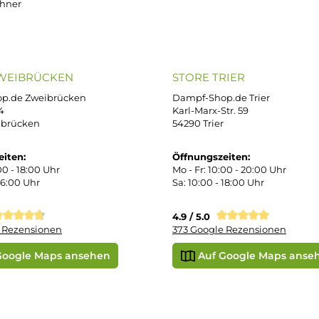
OP SERVICE
ZAHLUNGS- U
ressum
B
iDEAL
Klarna R
enschutz
PAY WITH KLARNA
sand & Zahlung
errufsbelehrung
kgabe
Später bezahlen
Google
ektes Produkt
takt
SEPA Lastschrift
r uns
e Shop in Würzburg
uid-Rechner