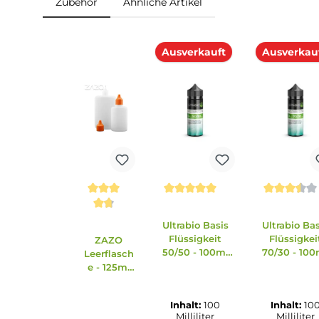
Einordnung nach CLP-Verordnung
H317: Kann allergische Hautreaktionen verursac
cyclohexadien-1-yl)-2-buten-1-on.
Achtung
Zubehör
Ähnliche Artikel
Produktgalerie überspringen
Ausverkauft
Ausv