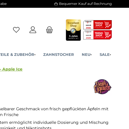
30 Tage Rückgabe
Bequemer Kauf a
ERSATZTEILE & ZUBEHÖR
ZAHNSTOCHER
NE
▾
▾
Dash One - Apple Ice
lbarer Geschmack von frisch gepflückten Äpfeln mit
on Frische
stem ermöglicht individuelle Dosierung und Mischung
üssigkeit und Nikotinshots