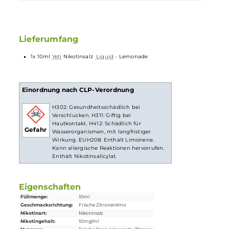
reizenden Eigengeschmack hat. Mit
Nikotinsalz
(oder auch
NicSalt
) ist es einerseits möglich, Nikotin sanft auch in
höheren Dosen pro Zug aufzunehmen, andererseits erfolgt
die Aufnahme des Nikotins schneller als gewohnt. Natürlich
ist bei höheren Nikotingehalten darauf zu achten, dass es
weniger Züge braucht um die gleiche Nikotinaufnahme zu
erreichen.
Lieferumfang
1x 10ml
Yeti
Nikotinsalz
Liquid
- Lemonade
Einordnung nach CLP-Verordnung
H302: Gesundheitsschädlich bei
Verschlucken. H311: Giftig bei
Hautkontakt. H412: Schädlich für
Gefahr
Wasserorganismen, mit langfristiger