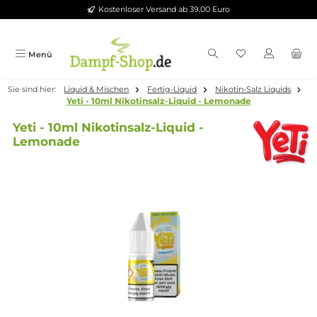
Kostenloser Versand ab 39,00 Euro
Zum Hauptinhalt springen
Menü
Sie sind hier:
Liquid & Mischen
Fertig-Liquid
Nikotin-Salz Liqui
Yeti - 10ml Nikotinsalz-Liquid - Lemonade
Yeti - 10ml Nikotinsalz-Liquid -
Lemonade
Bildergalerie überspringen