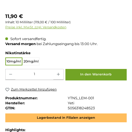
Regulärer Preis:
11,90 €
Inhalt:
10 Milliliter
(119,00 € / 100 Milliliter)
Preise inkl. MwSt. zzgl. Versandkosten
Sofort versandfertig.
Versand morgen
bei Zahlungseingang bis 13:00 Uhr.
auswählen
Nikotinstärke
10mg/ml
20mg/ml
Produkt Anzahl: Gib den gewünschten Wert ein oder benutze die Schaltflächen um die 
In den Warenkorb
Zum Merkzettel hinzufügen
Produktnummer:
YTNS_LEM-001
Hersteller:
Yeti