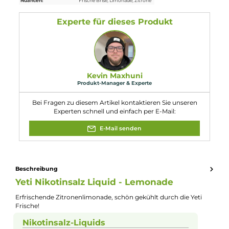
Wirkung. EUH208: Enthält Limonene.
Kann allergische Reaktionen hervorrufen.
Enthält Nikotinsalicylat.
Eigenschaften
Füllmenge:
10ml
Geschmacksrichtung:
Frische Zitronenlimo
Nikotinart:
Nikotinsalz
Nikotingehalt:
10mg/ml
Nuancen:
Frische Brise
, Limonade
, Zitrone
Experte für dieses Produkt
Kevin Maxhuni
Produkt-Manager & Experte
Bei Fragen zu diesem Artikel kontaktieren Sie unseren
Experten schnell und einfach per E-Mail: