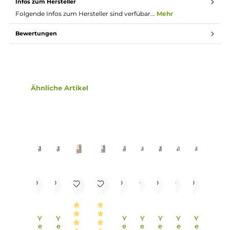
Lieferumfang
1x 10ml Yeti Nikotinsalz Liquid - Lemonade
Einordnung nach CLP-Verordnung
H302: Gesundheitsschädlich bei
Verschlucken. H311: Giftig bei Hautkontakt.
H412: Schädlich für Wasserorganismen, mit
langfristiger Wirkung. EUH208: Enthält
Gefahr
Limonene. Kann allergische Reaktionen
hervorrufen. Enthält Nikotinsalicylat.
Infos zum Hersteller
Folgende Infos zum Hersteller sind verfübar...
Mehr
Bewertungen