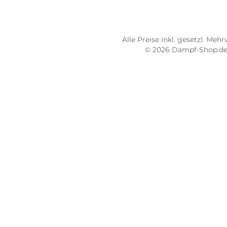
Dampf-Shop.de Pirmasens
Dam
Hauptstraße 71
Max
66953 Pirmasens
664
Öffnungszeiten:
Öff
Mo - Fr: 10:00 - 18:00 Uhr
Mo -
Sa: 10:00 - 16:00 Uhr
Sa: 
4.8 / 5.0
4.7 
487 Google Rezensionen
273
Auf Google Maps ansehen
Alle Preise inkl. gesetz