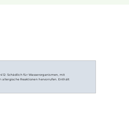
einen scharfen, reizenden Eigengeschmack hat. Mit
Nikoti
anft auch in höheren Dosen pro Zug aufzunehmen, anderers
. Natürlich ist bei höheren Nikotingehalten darauf zu 
ufnahme zu erreichen.
ontakt. H412: Schädlich für Wasserorganismen, mit