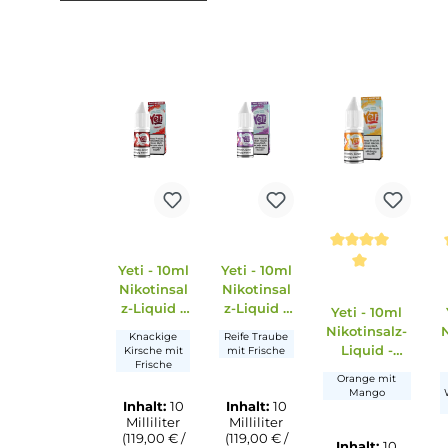
langfristiger Wirkung. EUH208: Enthält Limone
Methyl diisopropyl propionamide; Nikotinsalicy
Gefahr
Ähnliche Artikel
Produktgalerie überspringen