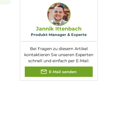
Nikotinart:
Nikotinsalz
Nikotingehalt:
20mg/ml
Nuancen:
Frische Brise
, Rote
nsalz
(oder auch
Trauben
, Traube
eits erfolgt die
achten, dass es
Experte für dieses Produk
Jannik Ittenbach
Produkt-Manager & Experte
Bei Fragen zu diesem Artikel
kontaktieren Sie unseren Expert
schnell und einfach per E-Mail:
E-Mail senden