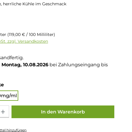
 herrliche Kühle im Geschmack
is:
liter
(119,00 € / 100 Milliliter)
wSt. zzgl. Versandkosten
sandfertig.
Montag, 10.08.2026
bei Zahlungseingang bis
auswählen
ke
0mg/ml
Gib den gewünschten Wert ein oder benutze die Schaltflächen um die Anza
In den Warenkorb
tel hinzufügen