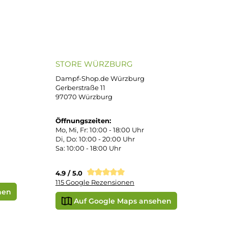
ND VERSANDARTEN
SICHER EINKAUFEN
Bei uns kaufen Sie sicher ein!
atenkauf
Klarna Sofortüberweisung
Klarna Rechnung
PayPal
DHL Paket (Eigenhändig)
 Pay
Apple Pay
Vorkasse
STORE WÜRZBURG