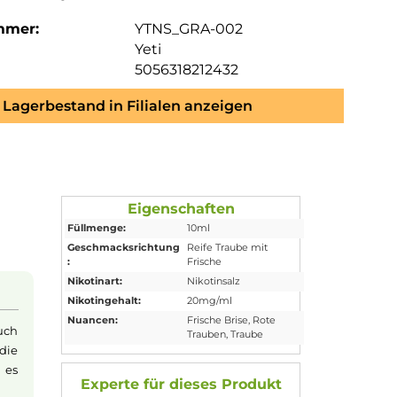
mmer:
YTNS_GRA-002
Yeti
5056318212432
Lagerbestand in Filialen anzeigen
Eigenschaften
Füllmenge:
10ml
Geschmacksrichtung
Reife Traube mit
:
Frische