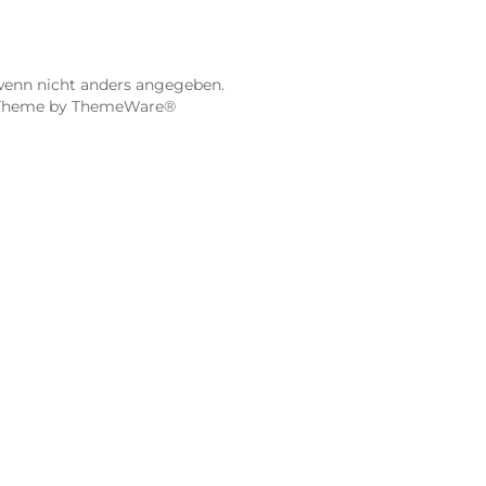
ier
Dampf-Shop.de Würzburg
Gerberstraße 11
97070 Würzburg
Öffnungszeiten:
0:00 Uhr
Mo, Mi, Fr: 10:00 - 18:00 Uhr
Uhr
Di, Do: 10:00 - 20:00 Uhr
Sa: 10:00 - 18:00 Uhr
sionen
4.9 / 5.0
115 Google Rezensionen
e Maps ansehen
Auf Google Maps anse
gebühren, wenn nicht anders angegeben.