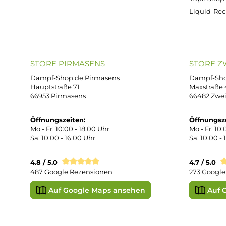
ONLINESHOP-SERVICE
SH
Unterstützung und Beratung unter:
Imp
AG
support@dampf-shop.de
Dat
Mo. - Fr. 11:00 - 18:00 Uhr
Ver
Wid
Rüc
Def
Kon
Übe
Vap
Liq
STORE PIRMASENS
ST