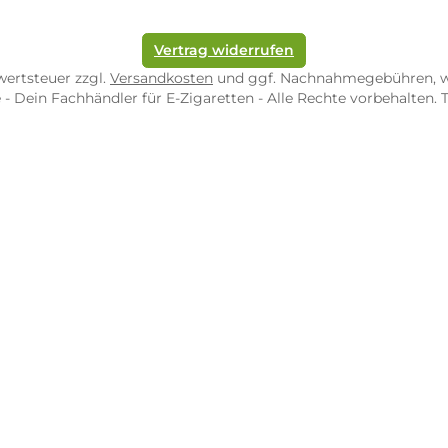
pf-Shop.de Zweibrücken
Dampf-Shop.de Tr
straße 4
Karl-Marx-Str. 59
82 Zweibrücken
54290 Trier
nungszeiten:
Öffnungszeiten:
 Fr: 10:00 - 18:00 Uhr
Mo - Fr: 10:00 - 2
10:00 - 16:00 Uhr
Sa: 10:00 - 18:00 
/ 5.0
4.9 / 5.0
 Google Rezensionen
373 Google Rezen
Auf Google Maps ansehen
Auf Googl
Vertrag widerrufen
l. Mehrwertsteuer zzgl.
Versandkosten
und ggf. Nachnahme