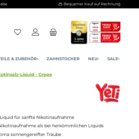
30 Tage Rückgabe
Bequemer Kauf a
ERSATZTEILE & ZUBEHÖR
ZAHNSTOCHER
NE
▾
▾
eti - 10ml Nikotinsalz-Liquid - Grape
-Liquid für sanfte Nikotinaufnahme
Nikotinaufnahme als bei herkömmlichen Liquids
oma sonnengereifter Traube