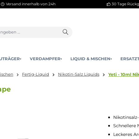
Versand innerhalb von 24h
AKKUTRÄGER
VERDAMPFER
LIQUID & MISCHEN
▾
▾
Y
uid & Mischen
Fertig-Liquid
Nikotin-Salz Liquids
 - Grape
Nikotinsalz
Schnellere 
Leckeres Ar