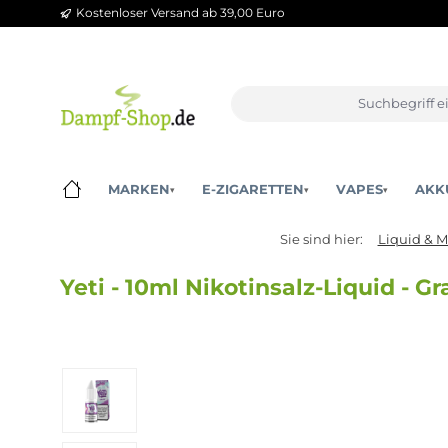
Kostenloser Versand ab 39,00 Euro
m Hauptinhalt springen
Zur Suche springen
Zur Hauptnavigation springen
MARKEN
E-ZIGARETTEN
VAPES
▾
▾
▾
Sie sind hier:
Liq
Yeti - 10ml Nikotinsalz-Liquid
Bildergalerie überspringen