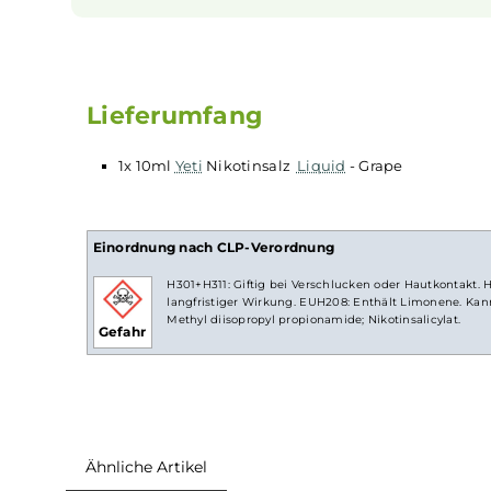
Nikotinsalz-Liquids
Nikotin ist in
Liquids
bekannt dafür, dass es 
NicSalt
) ist es einerseits möglich, Nikotin s
Aufnahme des Nikotins schneller als gewohnt
weniger Züge braucht um die gleiche Nikotina
Lieferumfang
1x 10ml
Yeti
Nikotinsalz
Liquid
- Grape
Einordnung nach CLP-Verordnung
H301+H311: Giftig bei Verschlucken oder Hautk