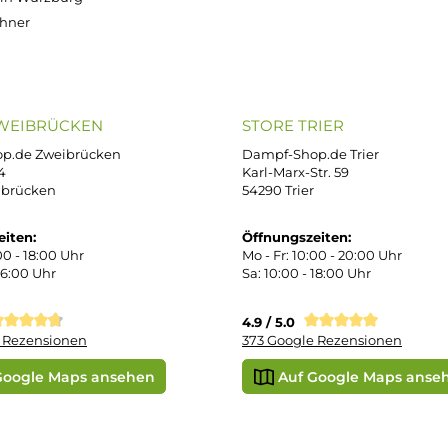
OP SERVICE
ZAHLUNGS- U
ressum
B
iDEAL
Klarna R
enschutz
PAY WITH KLARNA
sand & Zahlung
errufsbelehrung
kgabe
Später bezahlen
Google
ektes Produkt
takt
SEPA Lastschrift
r uns
e Shop in Würzburg
uid-Rechner
ORE ZWEIBRÜCKEN
STORE TRIER