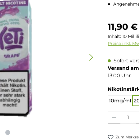
Angenehme,
Regulärer Pre
11,90 €
Inhalt:
10 Milli
Preise inkl. M
Sofort ver
Versand am 
13:00 Uhr.
Nikotinstär
10mg/ml
2
Produkt Anzahl: 
Zum Merkzet