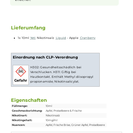
Nikotin ist in
Liquids
bekannt dafür, dass es einen scharfen,
reizenden Eigengeschmack hat. Mit
Nikotinsalz
(oder auch
NicSalt
) ist es einerseits möglich, Nikotin sanft auch in
höheren Dosen pro Zug aufzunehmen, andererseits erfolgt
die Aufnahme des Nikotins schneller als gewohnt. Natürlich
ist bei höheren Nikotingehalten darauf zu achten, dass es
weniger Züge braucht um die gleiche Nikotinaufnahme zu
erreichen.
Lieferumfang
1x 10ml
Yeti
Nikotinsalz
Liquid
- Apple
Cranberry
Einordnung nach CLP-Verordnung
H302: Gesundheitsschädlich bei
Verschlucken. H311: Giftig bei
Hautkontakt. Enthält Methyl diisopropyl