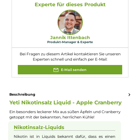
Gefahr
propionamide; Nikotinsalicylat.
Eigenschaften
Füllmenge:
10ml
Geschmacksrichtung:
Apfel, Preiselbeere & Frische
Nikotinart:
Nikotinsalz
Nikotingehalt:
10mg/ml
Nuancen:
Apfel
, Frische Brise
, Grüner Apfel
, Preiselbeere
Experte für dieses Produkt
Jannik Ittenbach
Produkt-Manager & Experte
Bei Fragen zu diesem Artikel kontaktieren Sie unseren
Experten schnell und einfach per E-Mail:
E-Mail senden