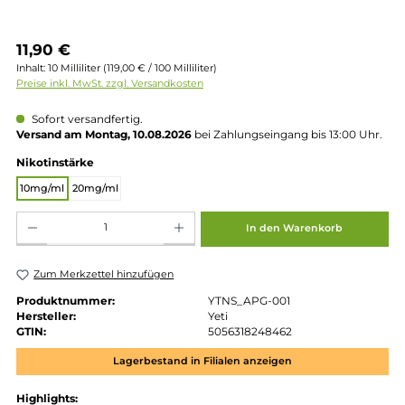
Regulärer Preis:
11,90 €
Inhalt:
10 Milliliter
(119,00 € / 100 Milliliter)
Preise inkl. MwSt. zzgl. Versandkosten
Sofort versandfertig.
Versand am Montag, 10.08.2026
bei Zahlungseingang bis 13:00 
auswählen
Nikotinstärke
10mg/ml
20mg/ml
Produkt Anzahl: Gib den gewünschten Wert ein oder benutze die Schaltflächen um die 
In den Warenkorb
Zum Merkzettel hinzufügen
Produktnummer:
YTNS_APG-001
Hersteller:
Yeti