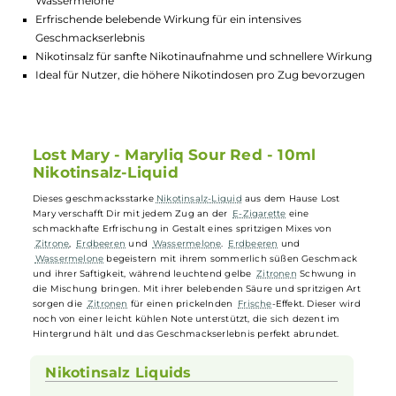
Lagerbestand in Filialen anzeigen
Highlights:
Kraftvoller Geschmack von Zitrone, Erdbeeren und
Wassermelone
Erfrischende belebende Wirkung für ein intensives
Geschmackserlebnis
Nikotinsalz für sanfte Nikotinaufnahme und schnellere Wirk
Ideal für Nutzer, die höhere Nikotindosen pro Zug bevorzug
Lost Mary - Maryliq Sour Red - 10ml
Nikotinsalz-Liquid
Dieses geschmacksstarke
Nikotinsalz-Liquid
aus dem Hause Lost
Mary verschafft Dir mit jedem Zug an der
E-Zigarette
eine
schmackhafte Erfrischung in Gestalt eines spritzigen Mixes von
Zitrone
,
Erdbeeren
und
Wassermelone
.
Erdbeeren
und
Wassermelone
begeistern mit ihrem sommerlich süßen Geschmac
und ihrer Saftigkeit, während leuchtend gelbe
Zitronen
Schwung in