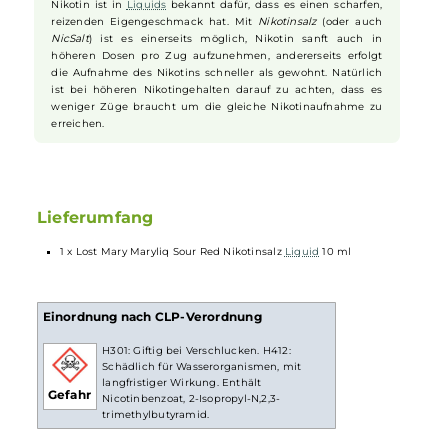
die Mischung bringen. Mit ihrer belebenden Säure und spritzigen Ar
sorgen die
Zitronen
für einen prickelnden
Frische
-Effekt. Dieser wir
noch von einer leicht kühlen Note unterstützt, die sich dezent im
Hintergrund hält und das Geschmackserlebnis perfekt abrundet.
Nikotinsalz Liquids
Nikotin ist in
Liquids
bekannt dafür, dass es einen scharfen,
reizenden Eigengeschmack hat. Mit
Nikotinsalz
(oder auch
NicSalt
) ist es einerseits möglich, Nikotin sanft auch in
höheren Dosen pro Zug aufzunehmen, andererseits erfolgt
die Aufnahme des Nikotins schneller als gewohnt. Natürlich
ist bei höheren Nikotingehalten darauf zu achten, dass es
weniger Züge braucht um die gleiche Nikotinaufnahme zu
erreichen.
Lieferumfang
1 x Lost Mary Maryliq Sour Red Nikotinsalz
Liquid
10 ml