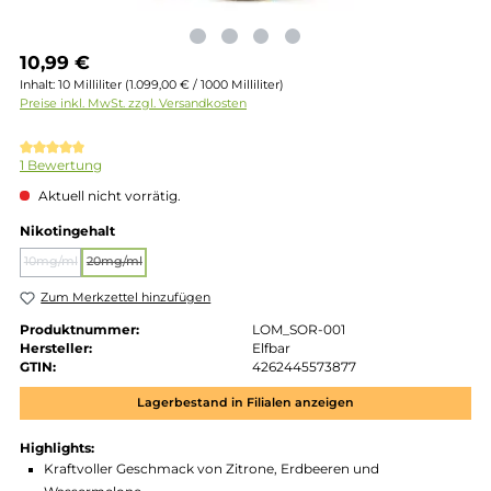
Regulärer Preis:
10,99 €
Inhalt:
10 Milliliter
(1.099,00 € / 1000 Milliliter)
Preise inkl. MwSt. zzgl. Versandkosten
Durchschnittliche Bewertung von 5 von 5 Sternen
1 Bewertung
Aktuell nicht vorrätig.
auswählen
Nikotingehalt
10mg/ml
20mg/ml
(Diese Option ist zurzeit nicht verfügbar.)
(Diese Option ist zurzeit nicht verfügbar.)
Zum Merkzettel hinzufügen
Produktnummer:
LOM_SOR-001
Hersteller:
Elfbar
GTIN:
4262445573877