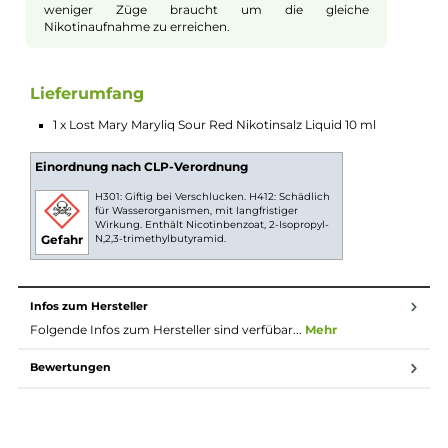
Geschmack und ihrer Saftigkeit, während leuchtend gelbe
Zitronen Schwung in die Mischung bringen. Mit ihrer beleben
Säure und spritzigen Art sorgen die Zitronen für einen
prickelnden Frische-Effekt. Dieser wird noch von einer leicht
kühlen Note unterstützt, die sich dezent im Hintergrund hält 
das Geschmackserlebnis perfekt abrundet.
Nikotinsalz Liquids
Nikotin ist in Liquids bekannt dafür, dass es einen
scharfen, reizenden Eigengeschmack hat. Mit
Nikotinsalz (oder auch NicSalt) ist es einerseits
möglich, Nikotin sanft auch in höheren Dosen pro
Zug aufzunehmen, andererseits erfolgt die Aufnahme
des Nikotins schneller als gewohnt. Natürlich ist bei
höheren Nikotingehalten darauf zu achten, dass es
weniger Züge braucht um die gleiche
Nikotinaufnahme zu erreichen.
Lieferumfang
1 x Lost Mary Maryliq Sour Red Nikotinsalz Liquid 10 ml