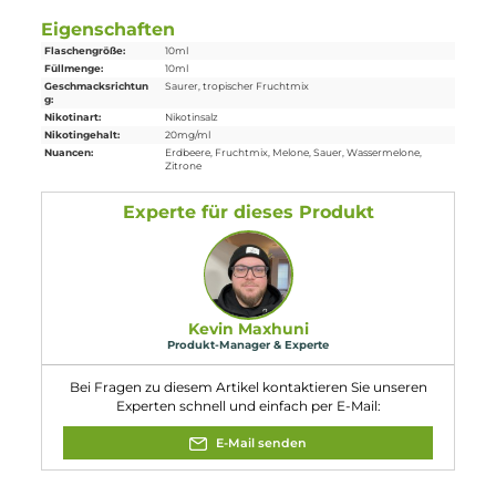
Einordnung nach CLP-Verordnung
H301: Giftig bei Verschlucken. H412:
Schädlich für Wasserorganismen, mit
langfristiger Wirkung. Enthält
Gefahr
Nicotinbenzoat, 2-Isopropyl-N,2,3-
trimethylbutyramid.
Eigenschaften
Flaschengröße:
10ml
Füllmenge:
10ml
Geschmacksrichtun
Saurer, tropischer Fruchtmix
g:
Nikotinart:
Nikotinsalz
Nikotingehalt:
20mg/ml
Nuancen:
Erdbeere
, Fruchtmix
, Melone
, Sauer
, Wassermelone
,
Zitrone
Experte für dieses Produkt