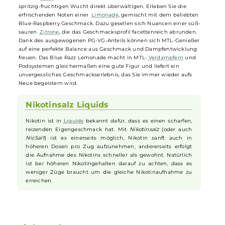
Elfbar - Elfliq Blue Razz Lemonade - 10m
Nikotinsalz-Liquid
Die köstlichen
Aromen
, die
Elfbar
so bekannt und beliebt gemacht
haben, sind nun in einer verführerischen Nicsalt-Kollektion mit dem
Namen
Elfliq
erhältlich. Das Blue Razz Lemonade wird Sie mit seine
spritzig-fruchtigen Wucht direkt überwältigen. Erleben Sie die
erfrischenden Noten einer
Limonade
, gemischt mit dem beliebten
Blue-Raspberry Geschmack. Dazu gesellen sich Nuancen einer süß-
sauren
Zitrone
, die das Geschmacksprofil facettenreich abrunden.
Dank des ausgewogenen PG-VG-Anteils können sich MTL-Genießer
auf eine perfekte Balance aus Geschmack und Dampfentwicklung
freuen. Das Blue Razz Lemonade macht in MTL-
Verdampfern
und
Podsystemen gleichermaßen eine gute Figur und liefert ein
unvergessliches Geschmackserlebnis, das Sie immer wieder aufs
Neue begeistern wird.
Nikotinsalz Liquids
Nikotin ist in
Liquids
bekannt dafür, dass es einen scharfen,
reizenden Eigengeschmack hat. Mit
Nikotinsalz
(oder auch