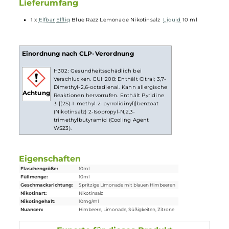
NicSalt
) ist es einerseits möglich, Nikotin sanft auch in
höheren Dosen pro Zug aufzunehmen, andererseits erfolgt
die Aufnahme des Nikotins schneller als gewohnt. Natürlich
ist bei höheren Nikotingehalten darauf zu achten, dass es
weniger Züge braucht um die gleiche Nikotinaufnahme zu
erreichen.
Lieferumfang
1 x
Elfbar
Elfliq
Blue Razz Lemonade Nikotinsalz
Liquid
10 ml
Einordnung nach CLP-Verordnung
H302: Gesundheitsschädlich bei
Verschlucken. EUH208: Enthält Citral; 3,7-
Dimethyl-2,6-octadienal. Kann allergische
Achtung
Reaktionen hervorrufen. Enthält Pyridine
3-[(2S)-1-methyl-2-pyrrolidinyl)]benzoat
(Nikotinsalz) 2-Isopropyl-N,2,3-