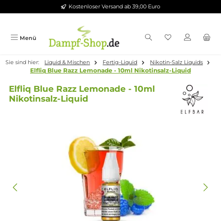
Kostenloser Versand ab 39,00 Euro
Zum Hauptinhalt springen
Menü
Sie sind hier:
Liquid & Mischen
Fertig-Liquid
Nikotin-Salz Liqui
Elfliq Blue Razz Lemonade - 10ml Nikotinsalz-Liquid
Elfliq Blue Razz Lemonade - 10ml
Nikotinsalz-Liquid
Bildergalerie überspringen