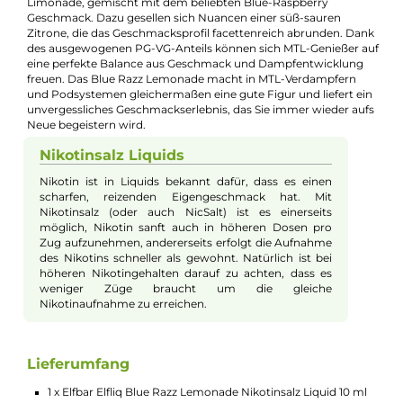
E-Mail senden
Beschreibung
Elfbar - Elfliq Blue Razz Lemonade - 10ml
Nikotinsalz-Liquid
Die köstlichen Aromen, die Elfbar so bekannt und beliebt
gemacht haben, sind nun in einer verführerischen Nicsalt-
Kollektion mit dem Namen Elfliq erhältlich. Das Blue Razz
Lemonade wird Sie mit seiner spritzig-fruchtigen Wucht direk
überwältigen. Erleben Sie die erfrischenden Noten einer
Limonade, gemischt mit dem beliebten Blue-Raspberry
Geschmack. Dazu gesellen sich Nuancen einer süß-sauren
Zitrone, die das Geschmacksprofil facettenreich abrunden. D
des ausgewogenen PG-VG-Anteils können sich MTL-Genießer 
eine perfekte Balance aus Geschmack und Dampfentwicklun
freuen. Das Blue Razz Lemonade macht in MTL-Verdampfern
und Podsystemen gleichermaßen eine gute Figur und liefert e
unvergessliches Geschmackserlebnis, das Sie immer wieder au