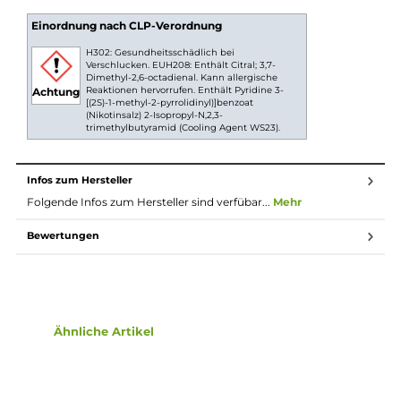
Neue begeistern wird.
Nikotinsalz Liquids
Nikotin ist in Liquids bekannt dafür, dass es einen
scharfen, reizenden Eigengeschmack hat. Mit
Nikotinsalz (oder auch NicSalt) ist es einerseits
möglich, Nikotin sanft auch in höheren Dosen pro
Zug aufzunehmen, andererseits erfolgt die Aufnahme
des Nikotins schneller als gewohnt. Natürlich ist bei
höheren Nikotingehalten darauf zu achten, dass es
weniger Züge braucht um die gleiche
Nikotinaufnahme zu erreichen.
Lieferumfang
1 x Elfbar Elfliq Blue Razz Lemonade Nikotinsalz Liquid 10 m
Einordnung nach CLP-Verordnung
H302: Gesundheitsschädlich bei
Verschlucken. EUH208: Enthält Citral; 3,7-
Dimethyl-2,6-octadienal. Kann allergische