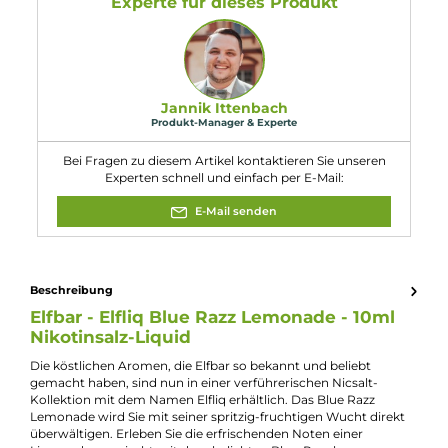
trimethylbutyramid (Cooling Agent
WS23).
Eigenschaften
Flaschengröße:
10ml
Füllmenge:
10ml
Geschmacksrichtung:
Spritzige Limonade mit blauen Himbeeren
Nikotinart:
Nikotinsalz
Nikotingehalt:
10mg/ml
Nuancen:
Himbeere
, Limonade
, Süßigkeiten
, Zitrone
Experte für dieses Produkt
Jannik Ittenbach
Produkt-Manager & Experte
Bei Fragen zu diesem Artikel kontaktieren Sie unseren
Experten schnell und einfach per E-Mail: