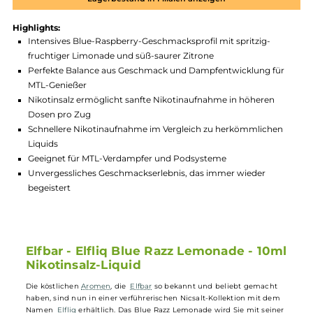
Produktnummer:
EBEL_BRL-001
Hersteller:
Elfbar
GTIN:
4262403387409
Lagerbestand in Filialen anzeigen
Highlights:
Intensives Blue-Raspberry-Geschmacksprofil mit spritzig-
fruchtiger Limonade und süß-saurer Zitrone
Perfekte Balance aus Geschmack und Dampfentwicklung fü
MTL-Genießer
Nikotinsalz ermöglicht sanfte Nikotinaufnahme in höheren
Dosen pro Zug
Schnellere Nikotinaufnahme im Vergleich zu herkömmliche
Liquids
Geeignet für MTL-Verdampfer und Podsysteme
Unvergessliches Geschmackserlebnis, das immer wieder
begeistert