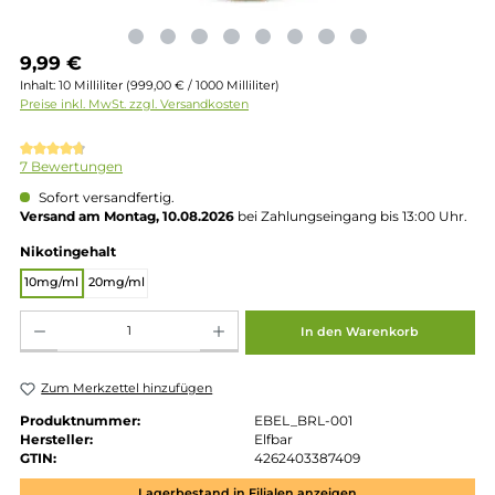
Regulärer Preis:
9,99 €
Inhalt:
10 Milliliter
(999,00 € / 1000 Milliliter)
Preise inkl. MwSt. zzgl. Versandkosten
Durchschnittliche Bewertung von 4.86 von 5 Sternen
7 Bewertungen
Sofort versandfertig.
Versand am Montag, 10.08.2026
bei Zahlungseingang bis 13:00 
auswählen
Nikotingehalt
10mg/ml
20mg/ml
Produkt Anzahl: Gib den gewünschten Wert ein oder benutze die Schaltflächen um die 
In den Warenkorb
Zum Merkzettel hinzufügen