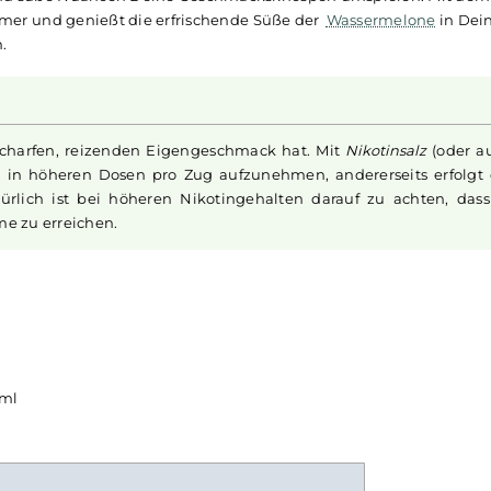
on - 10ml Nikotinsalz-Liquid
Vape
-Pen-Systeme und die vielfältigen Geschmackskompos
insalz-
Liquids
können Fans ihre liebsten Geschmacksricht
nießen. Neben raffinierten Kombinationen gibt es auch köst
n Facetten entfaltet. Schon beim ersten Zug spürst Du die v
aftige und süße Nuancen Deine Geschmacksknospen umspi
on Sommer und genießt die erfrischende Süße der
Wasserm
system.
einen scharfen, reizenden Eigengeschmack hat. Mit
Nikoti
anft auch in höheren Dosen pro Zug aufzunehmen, anderers
. Natürlich ist bei höheren Nikotingehalten darauf zu 
ufnahme zu erreichen.