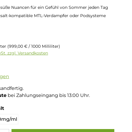
 süße Nuancen für ein Gefühl von Sommer jeden Tag
icsalt-kompatible MTL-Verdampfer oder Podsysteme
is:
liter
(999,00 € / 1000 Milliliter)
wSt. zzgl. Versandkosten
tliche Bewertung von 4.54 von 5 Sternen
ngen
sandfertig.
ute
bei Zahlungseingang bis 13:00 Uhr.
auswählen
lt
0mg/ml
Gib den gewünschten Wert ein oder benutze die Schaltflächen um die Anza