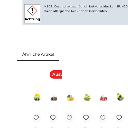
Lieferumfang
1 x
Elfbar
Elfliq Watermelon Nikotinsalz
Liq
Einordnung nach CLP-Verordnung
H302: Gesundheitsschädlich bei Verschlucken
Kann allergische Reaktionen hervorrufen.
Achtung
Ähnliche Artikel