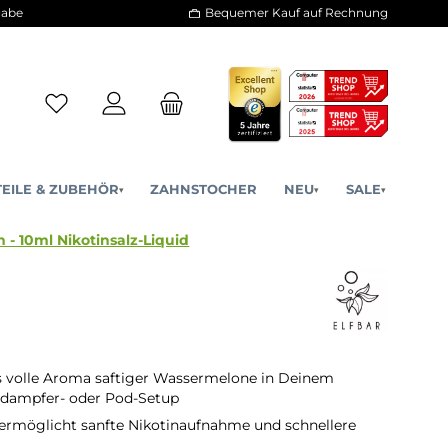
30 Tage Rückgabe
Bequemer Kauf a
ERSATZTEILE & ZUBEHÖR
ZAHNSTOCHER
NE
▾
▾
q Watermelon - 10ml Nikotinsalz-Liquid
 volle Aroma saftiger Wassermelone in Deinem
rdampfer- oder Pod-Setup
 ermöglicht sanfte Nikotinaufnahme und schnellere