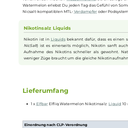
Elfbar - Elfliq Watermel
Elfbar
ist bekannt für seine gut schmeckenden
Erfolg der Marke beitragen. Mit den
Elfliq
-Nikot
ihrem eigenen
Verdampfer
- oder Pod-Setup ge
wie das
Elfliq
Watermelon, das sich in all seine
verführerisch-frischen
Wassermelone
, deren s
Watermelon erlebst Du jeden Tag das Gefühl v
Nicsalt-kompatiblen MTL-
Verdampfer
oder Pod
Nikotinsalz Liquids
Nikotin ist in
Liquids
bekannt dafür, dass es 
NicSalt
) ist es einerseits möglich, Nikotin s
Aufnahme des Nikotins schneller als gewohnt
weniger Züge braucht um die gleiche Nikotina