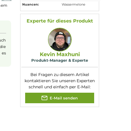
Eigenschaften
Flaschengröße:
10ml
itionen, die zum
Füllmenge:
10ml
ungen nun auch in
Geschmacksrichtung
Leckere
:
Wassermelone
liche Single-
Aromen
Nikotinart:
Nikotinsalz
olle Wucht der
Nikotingehalt:
10mg/ml
elen. Mit dem
Elfliq
Nuancen:
Wassermelone
elone
in Deinem
Experte für dieses Produk
nsalz
(oder auch
eits erfolgt die
achten, dass es
Kevin Maxhuni
Produkt-Manager & Experte
Bei Fragen zu diesem Artikel