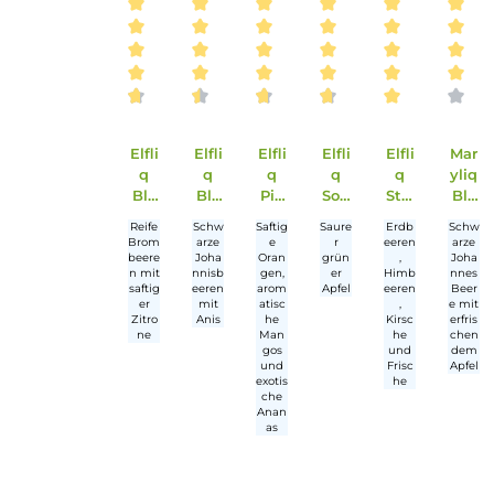
Produktgalerie überspringen
Ausverkauft
Durchschnittliche Bewertung von 4.86 v
Durchschnittliche Bewertung vo
Durchschnittliche Bewer
Durchschnittlic
Durchsc
Elfli
Elfli
Elfli
Elfli
Elfli
q
q
q
q
q
Bla
Bla
Pin
Sou
Stra