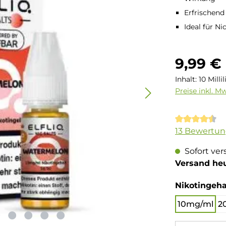
Erfrischend
Ideal für N
Regulärer Pre
9,99 €
Inhalt:
10 Milli
Preise inkl. M
Durchschnit
13 Bewertu
Sofort ver
Versand he
Nikotingeha
10mg/ml
2
Produkt Anzahl: 