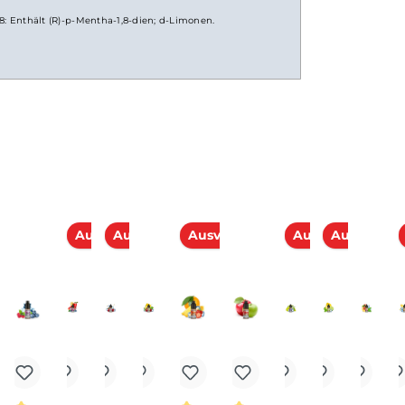
uid
10 ml
. EUH208: Enthält (R)-p-Mentha-1,8-dien; d-Limonen.