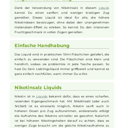
Ideal für den Sommer
Dieses
Liquid
ist perfekt für die heißen Sommertage. Die
fruchtigen
Aromen
von
Pfirsich
,
Erdbeere
und
Wassermelone erzeugen ein erfrischendes und kühlendes
Gefühl bei jedem Zug. Mit einem Hauch von
Menthol
wird
die Sommerfrische perfekt abgerundet. Egal ob am Strand
oder im Park, dieses
Liquid
bringt Dir die nötige Abkühlung.
Angenehm sanfter Zug
Dank der Verwendung von Nikotinsalz in diesem
Liquid
,
kannst Du einen sanften und weniger kratzigen Zug
genießen. Dieses Liquid ist ideal für alle, die höhere
Nikotindosen bevorzugen, ohne dabei den unangenehmen
Halskratzen-Effekt zu erleben. So kannst Du den intensiven
Fruchtgeschmack in vollen Zügen genießen.
Einfache Handhabung
Das Liquid wird in praktischen 10ml-Fläschchen geliefert, die
einfach zu verwenden sind. Die Fläschchen sind klein und