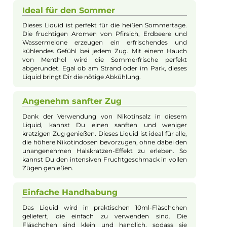
Heimische Erdbeeren stoßen hinzu und begeistern mit einem
saftig-süßen Geschmack, der sofort Sommerlaune verbreitet.
Der dritte im Bunde ist eine erfrischend saftige und intensiv s
Wassermelone, die an einem heißen Tag einfach nicht fehlen
darf. Die Aromaspezialisten von Lost Mary fügen würzig-frisch
Menthol hinzu, dessen charakteristische Kälte sich besonders 
der Ausatmung zeigt. Dieses Nikotinsalz-Liquid ist ein echter
Frucht-Frische-Booster!
Unverwechselbare
Geschmackskombination
Entdecke den einzigartigen Geschmack von Lost
Mary - Maryliq Peach Strawberry Watermelon Ice. Mit
einer Mischung aus saftigen Pfirsichen, süßen
Erdbeeren und erfrischender Wassermelone erlebst
Du ein unverwechselbares Geschmackserlebnis. Das
Zusammenspiel der verschiedenen Fruchtaromen
sorgt für eine spannende und gleichzeitig angenehme
Dampf-Erfahrung.
Ideal für den Sommer