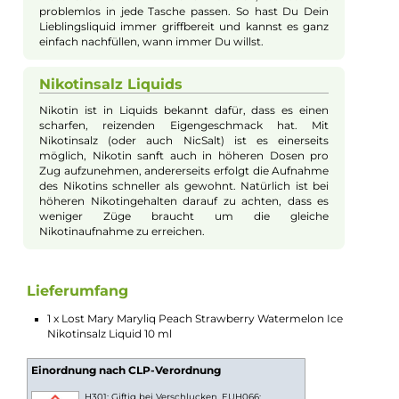
Dieses Liquid ist perfekt für die heißen Sommertage.
Die fruchtigen Aromen von Pfirsich, Erdbeere und
Wassermelone erzeugen ein erfrischendes und
kühlendes Gefühl bei jedem Zug. Mit einem Hauch
von Menthol wird die Sommerfrische perfekt
abgerundet. Egal ob am Strand oder im Park, dieses
Liquid bringt Dir die nötige Abkühlung.
Angenehm sanfter Zug
Dank der Verwendung von Nikotinsalz in diesem
Liquid, kannst Du einen sanften und weniger
kratzigen Zug genießen. Dieses Liquid ist ideal für alle,
die höhere Nikotindosen bevorzugen, ohne dabei den
unangenehmen Halskratzen-Effekt zu erleben. So
kannst Du den intensiven Fruchtgeschmack in vollen
Zügen genießen.
Einfache Handhabung
Das Liquid wird in praktischen 10ml-Fläschchen
geliefert, die einfach zu verwenden sind. Die
Fläschchen sind klein und handlich, sodass sie