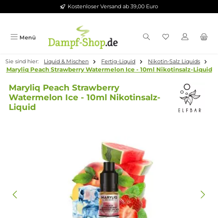
Kostenloser Versand ab 39,00 Euro
Zum Hauptinhalt springen
Menü
Sie sind hier:
Liquid & Mischen
Fertig-Liquid
Nikotin-Salz Liqui
Maryliq Peach Strawberry Watermelon Ice - 10ml Nikotinsalz-L
Maryliq Peach Strawberry
Watermelon Ice - 10ml Nikotinsalz-
Liquid
Bildergalerie überspringen