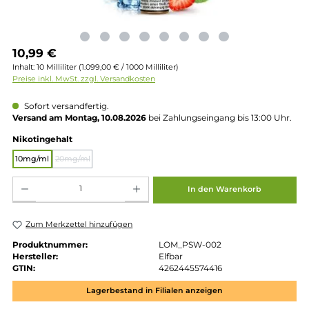
Regulärer Preis:
10,99 €
Inhalt:
10 Milliliter
(1.099,00 € / 1000 Milliliter)
Preise inkl. MwSt. zzgl. Versandkosten
Sofort versandfertig.
Versand am Montag, 10.08.2026
bei Zahlungseingang bis 13:00 
auswählen
Nikotingehalt
10mg/ml
20mg/ml
(Diese Option ist zurzeit nicht verfügbar.)
Produkt Anzahl: Gib den gewünschten Wert ein oder benutze die Schaltflächen um die 
In den Warenkorb
Zum Merkzettel hinzufügen
Produktnummer:
LOM_PSW-002