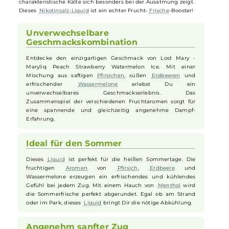
jedem Zug eine schmackhafte Erfrischung. Saftige
Pfirsiche
, mit ihr
milden Aromatik und verführerischen Süße, schicken die
Geschmacksknospen auf Reisen in exotische Gefilde. Heimische
Erdbeeren
stoßen hinzu und begeistern mit einem saftig-süßen
Geschmack, der sofort Sommerlaune verbreitet. Der dritte im Bunde
ist eine erfrischend saftige und intensiv süße
Wassermelone
, die an
einem heißen Tag einfach nicht fehlen darf. Die Aromaspezialisten
von Lost Mary fügen würzig-frisches
Menthol
hinzu, dessen
charakteristische Kälte sich besonders bei der Ausatmung zeigt.
Dieses
Nikotinsalz-Liquid
ist ein echter Frucht-
Frische
-Booster!
Unverwechselbare
Geschmackskombination
Entdecke den einzigartigen Geschmack von Lost Mary -
Maryliq Peach Strawberry Watermelon Ice. Mit einer
Mischung aus saftigen
Pfirsichen
, süßen
Erdbeeren
und
erfrischender
Wassermelone
erlebst Du ein
unverwechselbares Geschmackserlebnis. Das
Zusammenspiel der verschiedenen Fruchtaromen sorgt für
eine spannende und gleichzeitig angenehme Dampf-
Erfahrung.