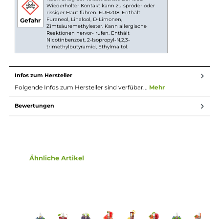
problemlos in jede Tasche passen. So hast Du Dein
Lieblingsliquid immer griffbereit und kannst es ganz
einfach nachfüllen, wann immer Du willst.
Nikotinsalz Liquids
Nikotin ist in Liquids bekannt dafür, dass es einen
scharfen, reizenden Eigengeschmack hat. Mit
Nikotinsalz (oder auch NicSalt) ist es einerseits
möglich, Nikotin sanft auch in höheren Dosen pro
Zug aufzunehmen, andererseits erfolgt die Aufnahme
des Nikotins schneller als gewohnt. Natürlich ist bei
höheren Nikotingehalten darauf zu achten, dass es
weniger Züge braucht um die gleiche
Nikotinaufnahme zu erreichen.
Lieferumfang
1 x Lost Mary Maryliq Peach Strawberry Watermelon Ice
Nikotinsalz Liquid 10 ml