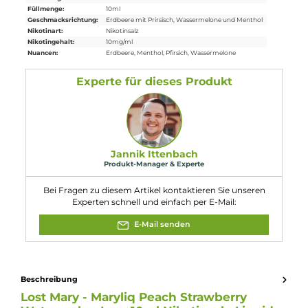
Einordnung nach CLP-Verordnung
H301: Giftig bei Verschlucken. EUH066:
Wiederholter Kontakt kann zu spröder
oder rissiger Haut führen. EUH208:
Gefahr
Enthält Furaneol, Linalool, D-Limonen,
Zimtsäuremethylester. Kann allergische
Reaktionen hervor- rufen. Enthält
Nicotinbenzoat, 2-Isopropyl-N,2,3-
trimethylbutyramid, Ethylmaltol.
Eigenschaften
Flaschengröße:
10ml
Füllmenge:
10ml
Geschmacksrichtung:
Erdbeere mit Prirsisch, Wassermelone und Menthol
Nikotinart:
Nikotinsalz
Nikotingehalt:
10mg/ml
Nuancen:
Erdbeere
, Menthol
, Pfirsich
, Wassermelone
Experte für dieses Produkt