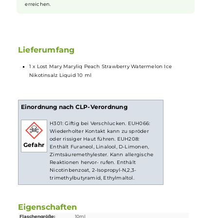
handlich, sodass sie problemlos in jede Tasche passen. So
hast Du Dein Lieblingsliquid immer griffbereit und kannst es
ganz einfach nachfüllen, wann immer Du willst.
Nikotinsalz Liquids
Nikotin ist in
Liquids
bekannt dafür, dass es einen scharfen,
reizenden Eigengeschmack hat. Mit
Nikotinsalz
(oder auch
NicSalt
) ist es einerseits möglich, Nikotin sanft auch in
höheren Dosen pro Zug aufzunehmen, andererseits erfolgt
die Aufnahme des Nikotins schneller als gewohnt. Natürlich
ist bei höheren Nikotingehalten darauf zu achten, dass es
weniger Züge braucht um die gleiche Nikotinaufnahme zu
erreichen.
Lieferumfang
1 x Lost Mary Maryliq Peach Strawberry Watermelon Ice
Nikotinsalz Liquid 10 ml