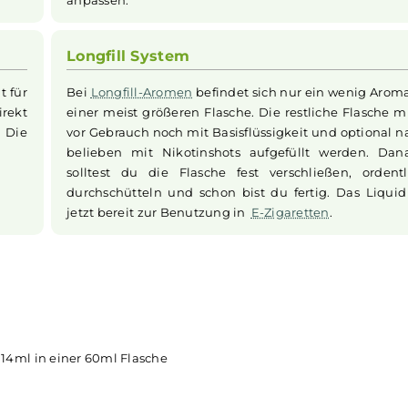
Praktisches Longfill-System
nen sanften
Das Aroma ist in einer
Flasche
, die n
er ist. Die
enthält. Du füllst einfach selbst die Bas
Geschmack
bei Bedarf
Nikotinshots
dazu. So kanns
t du dein
und das Mischverhältnis ganz nach
anpassen.
Longfill System
tzbereit für
Bei
Longfill-Aromen
befindet sich nur ei
 du direkt
einer meist größeren Flasche. Die restli
leben. Die
vor Gebrauch noch mit Basisflüssigkeit u
belieben mit Nikotinshots aufgefüllt
solltest du die Flasche fest verschlie
durchschütteln und schon bist du fertig
jetzt bereit zur Benutzung in
E-Zigarette