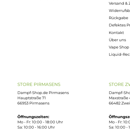
1000
1000
1000
Milliliter)
Milliliter)
Milliliter)
6,90 €
6,90 €
42,95 €
Kostenloser Versand ab 39,00 Euro
ONLINESHOP-SERVICE
SH
Unterstützung und Beratung unter:
Imp
AG
support@dampf-shop.de
Dat
Mo. - Fr. 11:00 - 18:00 Uhr
Ver
Wid
Rüc
Def
Kon