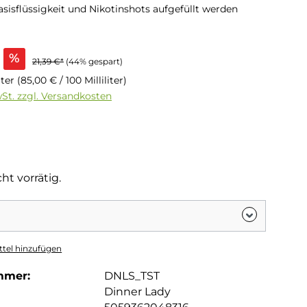
sisflüssigkeit und Nikotinshots aufgefüllt werden
s:
%
21,39 €*
(44% gespart)
liter
(85,00 € / 100 Milliliter)
wSt. zzgl. Versandkosten
tliche Bewertung von 5 von 5 Sternen
g
ht vorrätig.
tel hinzufügen
mmer:
DNLS_TST
Dinner Lady