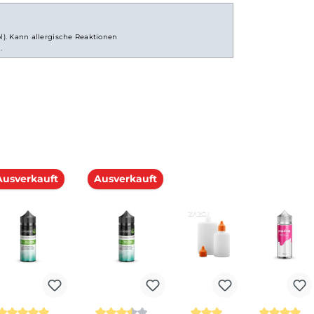
 Aroma 14ml in einer 60ml Flasche
(Furaneol). Kann allergische Reaktionen
rhältlich.