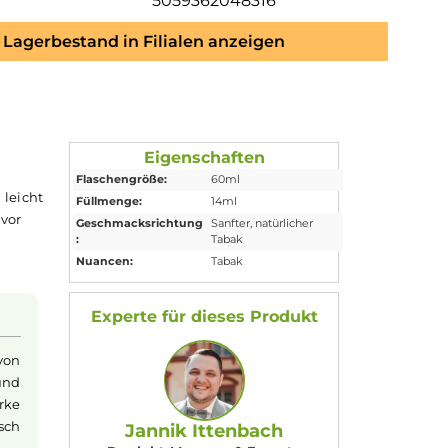
5059362048316
Lagerbestand in Filialen anzeigen
Aroma
Eigenschaften
Flaschengröße:
60ml
m süßen und leicht
Füllmenge:
14ml
a
enthält und vor
Geschmacksrichtung
Sanfter, natürlicher
:
Tabak
chließen und
Nuancen:
Tabak