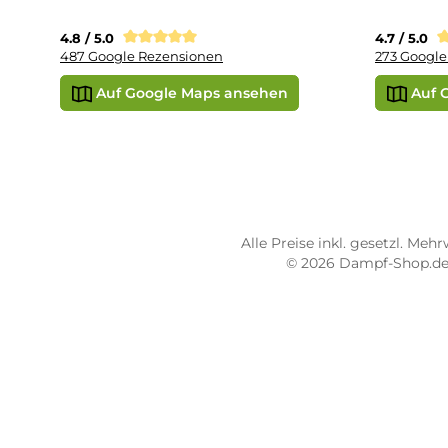
Übe
Vap
Liq
STORE PIRMASENS
ST
Dampf-Shop.de Pirmasens
Dam
Hauptstraße 71
Max
66953 Pirmasens
664
Öffnungszeiten:
Öff
Mo - Fr: 10:00 - 18:00 Uhr
Mo -
Sa: 10:00 - 16:00 Uhr
Sa: 
4.8 / 5.0
4.7 
487 Google Rezensionen
273