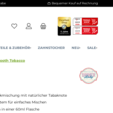
30 Tage Rückgabe
Bequemer Kauf a
ERSATZTEILE & ZUBEHÖR
ZAHNSTOCHER
NE
▾
▾
obacco - Smooth Tobacco
kmischung mit natürlicher Tabaknote
stem für einfaches Mischen
in einer 60ml Flasche