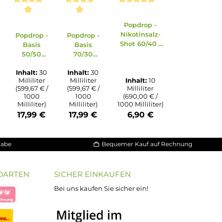
 3.5 von 5 Sternen
Durchschni
liche Bewertung von 4.86 von 5 Sternen
Durchschnittliche Bewertung von 5 von 5 Sternen
Durchschnittliche Bewertung von 5 von 
Durchschnittliche Bewert
Popdrop 
Nikotinsal
Popdrop -
Popdrop -
Popdrop -
Shot 60/40
Basis
Basis
Basis
20mg/m
70/30
50/50
70/30
NicSalt
100ml
30ml
30ml
Inhalt:
100
Inhalt:
30
Inhalt:
30
Milliliter
Milliliter
Milliliter
Inhalt:
1
(429,50 € /
(599,67 € /
(599,67 € /
Milliliter