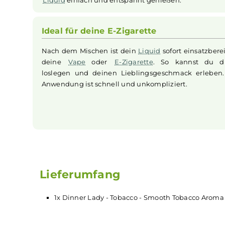
Der milde Tabakgeschmack
Das
Dinner Lady
Tobacco Smooth bietet dir ei
Tabakgeschmack, der nicht zu stark oder bitt
Mischung hat eine süße Note, die den 
natürlich und angenehm macht. So kanns
Liquid
einfach und entspannt genießen.
Ideal für deine E-Zigarette
Nach dem Mischen ist dein
Liquid
sofort einsa
deine
Vape
oder
E-Zigarette
. So kannst
loslegen und deinen Lieblingsgeschmack er
Anwendung ist schnell und unkompliziert.