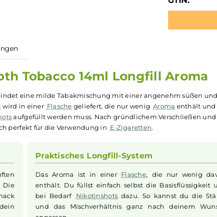
GTIN:
ewertungen
Smooth Tobacco 14ml Longfill 
ma
verbindet eine milde Tabakmischung mit einer angeneh
Longfill
wird in einer
Flasche
geliefert, die nur wenig
Arom
kotinshots
aufgefüllt werden muss. Nach gründlichem Vers
gnet sich perfekt für die Verwendung in
E-Zigaretten
.