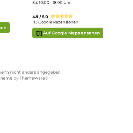
STORE WÜRZBURG
ier
Dampf-Shop.de Würzburg
Gerberstraße 11
97070 Würzburg
Öffnungszeiten:
0:00 Uhr
Mo, Mi, Fr: 10:00 - 18:00 Uhr
Uhr
Di, Do: 10:00 - 20:00 Uhr
Sa: 10:00 - 18:00 Uhr
sionen
4.9 / 5.0
115 Google Rezensionen