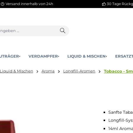
Versand innerhalb von 24h
AKKUTRÄGER
VERDAMPFER
LIQUID & MISCHEN
▾
▾
T
hier:
Liquid & Mischen
Aroma
Longfill-Aromen
Sanfte Taba
Longfill-Sy
14ml Aroma 