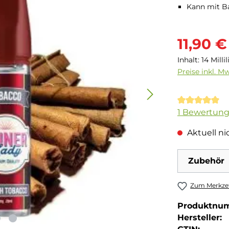
Kann mit Ba
Verkaufsprei
11,90 €
Inhalt:
14 Milli
Preise inkl. M
Durchschnit
1 Bewertun
Aktuell nic
Zubehör
Zum Merkzet
Produktnu
Hersteller: