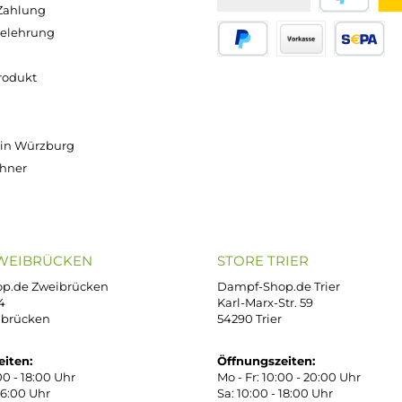
(469,00 € / 1000
(399,00 € / 1000
Milliliter)
Milliliter)
1,29 €
46,90 €
39,90 €
Versand innerhalb von 24h
OP SERVICE
ZAHLUNGS- U
ressum
B
iDEAL
Klarna R
enschutz
PAY WITH KLARNA
sand & Zahlung
errufsbelehrung
kgabe
Später bezahlen
Vorkass
ektes Produkt
takt