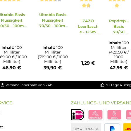
Ausverkauft
Ausverkauft
Durchschnittliche Bewertung von 5 von 5 Sternen
Durchschnittliche Bewertung von
on 5 Sternen
ung von 4.95 von 5 Sternen
ttliche Bewertung von 5 von 5 Sternen
Durchschnitt
Ultrabio Basis
Ultrabio Basis
Flüssigkeit
Flüssigkeit
ZAZO
50/50 - 100ml
70/30 - 100ml
Leerflasch
(in 120ml
(in 120ml
e - 125ml
Flasche)
Flasche)
Oval aus
HDPE
Inhalt:
100
Inhalt:
100
Milliliter
Milliliter