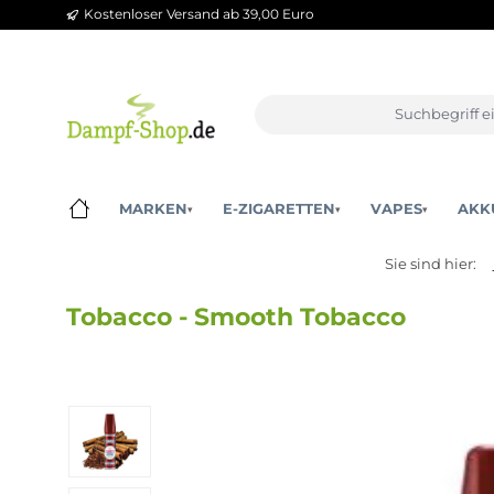
Kostenloser Versand ab 39,00 Euro
m Hauptinhalt springen
Zur Suche springen
Zur Hauptnavigation springen
MARKEN
E-ZIGARETTEN
VAPES
▾
▾
▾
Sie sind 
Tobacco - Smooth Tobacco
Bildergalerie überspringen