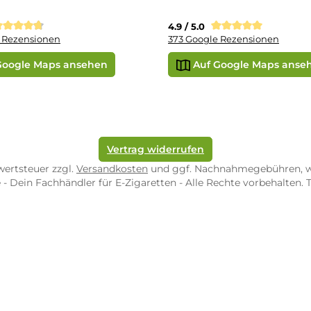
r uns
e Shop in Würzburg
uid-Rechner
ORE ZWEIBRÜCKEN
STORE TRIER
pf-Shop.de Zweibrücken
Dampf-Shop.de Tr
straße 4
Karl-Marx-Str. 59
82 Zweibrücken
54290 Trier
nungszeiten:
Öffnungszeiten:
 Fr: 10:00 - 18:00 Uhr
Mo - Fr: 10:00 - 2
10:00 - 16:00 Uhr
Sa: 10:00 - 18:00 
/ 5.0
4.9 / 5.0
 Google Rezensionen
373 Google Rezen