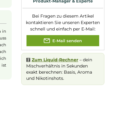
Experte für dieses Produk
ur wenig davon
isflüssigkeit und
t du die Stärke
 deinem Wunsch
Jannik Ittenbach
Produkt-Manager & Experte
Bei Fragen zu diesem Artikel
kontaktieren Sie unseren Expert
schnell und einfach per E-Mail:
n wenig Aroma in
che Flasche muss
E-Mail senden
nd optional nach
 werden. Danach
ßen, ordentlich
🧮
Zum Liquid-Rechner
– dein
. Das Liquid ist
Mischverhältnis in Sekunden
n
.
exakt berechnen: Basis, Aroma
und Nikotinshots.