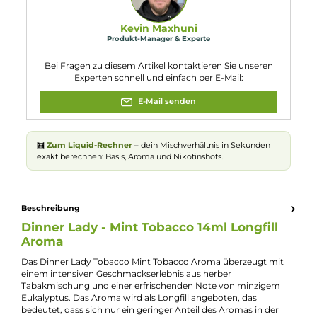
Menthone. Kann allergische Reaktionen
Achtung
hervorrufen.
Eigenschaften
Flaschengröße:
60ml
Füllmenge:
14ml
Geschmacksrichtung:
Herber Tabak mit Minze
Nuancen:
Minze
, Tabak
Serie:
Tobacco
Experte für dieses Produkt
Kevin Maxhuni
Produkt-Manager & Experte
Bei Fragen zu diesem Artikel kontaktieren Sie unseren
Experten schnell und einfach per E-Mail: