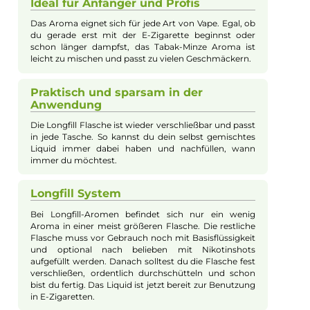
Ein erfrischender Mix aus Tabak und
Minze
Das Dinner Lady Tobacco Mint Aroma verbindet den
typischen Geschmack von Tabak mit einer kühlen
Minznote. So bekommst du einen klaren und frischen
Geschmack, der nicht zu süß ist. Perfekt, wenn du
einen kräftigen und zugleich erfrischenden Duft in
deiner E-Zigarette magst.
Dein Liquid nach Wunsch selbst
mischen
Mit dem Longfill System kannst du dein Liquid ganz
einfach selbst anpassen. Du bekommst eine kleine
Menge Aroma in einer Flasche, die du vor dem
Gebrauch mit Basisflüssigkeit auffüllst. So bestimmst
du selbst, wie stark der Geschmack sein soll.
Ideal für Anfänger und Profis
Das Aroma eignet sich für jede Art von Vape. Egal, ob