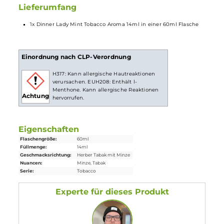
Longfill System
Bei
Longfill-Aromen
befindet sich nur ein wenig Aroma in
einer meist größeren Flasche. Die restliche Flasche muss vor
Gebrauch noch mit Basisflüssigkeit und optional nach
belieben mit
Nikotinshots
aufgefüllt werden. Danach solltest
du die Flasche fest verschließen, ordentlich durchschütteln
und schon bist du fertig. Das Liquid ist jetzt bereit zur
Benutzung in
E-Zigaretten
.
Lieferumfang
1x Dinner Lady Mint Tobacco Aroma 14ml in einer 60ml Flasche
Einordnung nach CLP-Verordnung
H317: Kann allergische Hautreaktionen
verursachen. EUH208: Enthält l-