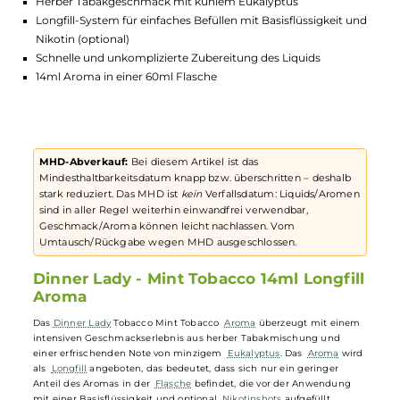
Lagerbestand in Filialen anzeigen
Highlights:
Herber Tabakgeschmack mit kühlem Eukalyptus
Longfill-System für einfaches Befüllen mit Basisflüssigkeit u
Nikotin (optional)
Schnelle und unkomplizierte Zubereitung des Liquids
14ml Aroma in einer 60ml Flasche
MHD-Abverkauf:
Bei diesem Artikel ist das
Mindesthaltbarkeitsdatum knapp bzw. überschritten – deshalb
stark reduziert. Das MHD ist
kein
Verfallsdatum: Liquids/Aromen
sind in aller Regel weiterhin einwandfrei verwendbar,
Geschmack/Aroma können leicht nachlassen. Vom
Umtausch/Rückgabe wegen MHD ausgeschlossen.
Dinner Lady - Mint Tobacco 14ml Longfil