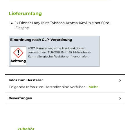
du gerade erst mit der E-Zigarette beginnst oder
schon länger dampfst, das Tabak-Minze Aroma ist
leicht zu mischen und passt zu vielen Geschmäckern.
Praktisch und sparsam in der
Anwendung
Die Longfill Flasche ist wieder verschließbar und passt
in jede Tasche. So kannst du dein selbst gemischtes
Liquid immer dabei haben und nachfüllen, wann
immer du möchtest.
Longfill System
Bei Longfill-Aromen befindet sich nur ein wenig
Aroma in einer meist größeren Flasche. Die restliche
Flasche muss vor Gebrauch noch mit Basisflüssigkeit
und optional nach belieben mit Nikotinshots
aufgefüllt werden. Danach solltest du die Flasche fest
verschließen, ordentlich durchschütteln und schon
bist du fertig. Das Liquid ist jetzt bereit zur Benutzung
in E-Zigaretten.