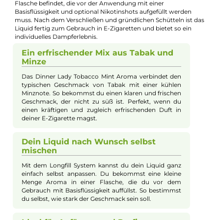
E-Mail senden
🧮
Zum Liquid-Rechner
– dein Mischverhältnis in Sekunden
exakt berechnen: Basis, Aroma und Nikotinshots.
Beschreibung
Dinner Lady - Mint Tobacco 14ml Longfill
Aroma
Das Dinner Lady Tobacco Mint Tobacco Aroma überzeugt mit
einem intensiven Geschmackserlebnis aus herber
Tabakmischung und einer erfrischenden Note von minzigem
Eukalyptus. Das Aroma wird als Longfill angeboten, das
bedeutet, dass sich nur ein geringer Anteil des Aromas in der
Flasche befindet, die vor der Anwendung mit einer
Basisflüssigkeit und optional Nikotinshots aufgefüllt werden
muss. Nach dem Verschließen und gründlichen Schütteln ist d
Liquid fertig zum Gebrauch in E-Zigaretten und bietet so ein
individuelles Dampferlebnis.