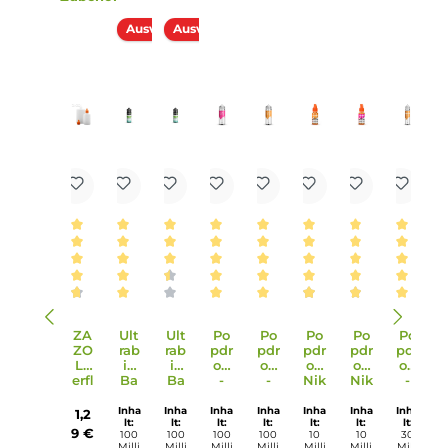
Lieferumfang
1x Dinner Lady Mint Tobacco Aroma 14ml in einer 60ml
Flasche
Einordnung nach CLP-Verordnung
H317: Kann allergische Hautreaktionen
verursachen. EUH208: Enthält l-Menthone.
Kann allergische Reaktionen hervorrufen.
Achtung
Infos zum Hersteller
Folgende Infos zum Hersteller sind verfübar...
Mehr
Bewertungen