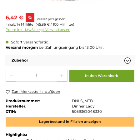
Verkaufspreis:
6,42 €
%
21,39 €*
(70% gespart)
Inhalt:
14 Milliliter
(45,86 € / 100 Milliliter)
Preise inkl. MwSt. zzgl. Versandkosten
Sofort versandfertig.
Versand morgen
bei Zahlungseingang bis 13:00 Uhr.
Zubehör
Produkt Anzahl: Gib den gewünschten Wert ein oder benutze die Schaltflächen um die 
In den Warenkorb
Zum Merkzettel hinzufügen
Produktnummer:
DNLS_MTB
Hersteller:
Dinner Lady
GTIN:
5059362048330