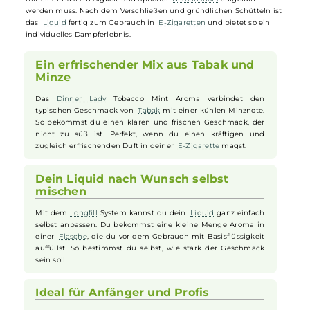
Aroma
Das
Dinner Lady
Tobacco Mint Tobacco
Aroma
überzeugt mit eine
intensiven Geschmackserlebnis aus herber Tabakmischung und
einer erfrischenden Note von minzigem
Eukalyptus
. Das
Aroma
wir
als
Longfill
angeboten, das bedeutet, dass sich nur ein geringer
Anteil des Aromas in der
Flasche
befindet, die vor der Anwendung
mit einer Basisflüssigkeit und optional
Nikotinshots
aufgefüllt
werden muss. Nach dem Verschließen und gründlichen Schütteln is
das
Liquid
fertig zum Gebrauch in
E-Zigaretten
und bietet so ein
individuelles Dampferlebnis.
Ein erfrischender Mix aus Tabak und
Minze
Das
Dinner Lady
Tobacco Mint Aroma verbindet den
typischen Geschmack von
Tabak
mit einer kühlen Minznote.
So bekommst du einen klaren und frischen Geschmack, der
nicht zu süß ist. Perfekt, wenn du einen kräftigen und
zugleich erfrischenden Duft in deiner
E-Zigarette
magst.
Dein Liquid nach Wunsch selbst