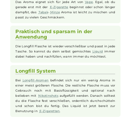
mischen
Mit dem
Longfill
System kannst du dein
Liquid
ganz einfach
selbst anpassen. Du bekommst eine kleine Menge Aroma in
einer
Flasche
, die du vor dem Gebrauch mit Basisflüssigkeit
auffüllst. So bestimmst du selbst, wie stark der Geschmack
sein soll.
Ideal für Anfänger und Profis
Das Aroma eignet sich für jede Art von
Vape
. Egal, ob du
gerade erst mit der
E-Zigarette
beginnst oder schon länger
dampfst, das
Tabak
-
Minze
Aroma ist leicht zu mischen und
passt zu vielen Geschmäckern.
Praktisch und sparsam in der
Anwendung
Die Longfill Flasche ist wieder verschließbar und passt in jede
Tasche. So kannst du dein selbst gemischtes
Liquid
immer
dabei haben und nachfüllen, wann immer du möchtest.