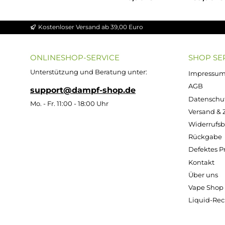
Durchschnittliche Bewert
Durchs
Durchschnittliche Bewertung von 4.86 v
Ultrabio Basis
Ultra
Flüssigkeit
Flü
ZAZO
50/50 - 100ml
70/3
Leerflasch
(in 120ml
(i
e - 125ml
Flasche)
Fl
Oval aus
HDPE
Inhalt:
100
Inh
Milliliter
Mi
(469,00 € / 1000
(399,0
Milliliter)
Mil
1,29 €
46,90 €
39
Kostenloser Versand ab 39,00 Euro
ONLINESHOP-SERVICE
SH