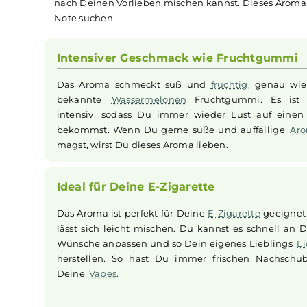
Dinner Lady - Ice Water
Das
Dinner Lady
Ice Watermelon Slices
Longfill
leicht künstlich-fruchtgummiartigen Wasserme
für eine langanhaltende Erfrischung, die an ei
das Aroma und wird vor Gebrauch mit Basisliq
nach Deinen Vorlieben mischen kannst. Dieses Ar
Note suchen.
Intensiver Geschmack wie Fruchtg
Das Aroma schmeckt süß und
fruchtig
, gen
bekannte
Wassermelonen
Fruchtgummi. Es
intensiv, sodass Du immer wieder Lust auf
bekommst. Wenn Du gerne süße und auffäll
magst, wirst Du dieses Aroma lieben.