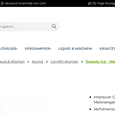
Versand innerhalb von 24h
AKKUTRÄGER
VERDAMPFER
LIQUID & MISCHEN
▾
▾
Swe
er:
Liquid & Mischen
Aroma
Longfill-Aromen
es
Intensiver
Melonenge
Verführeris