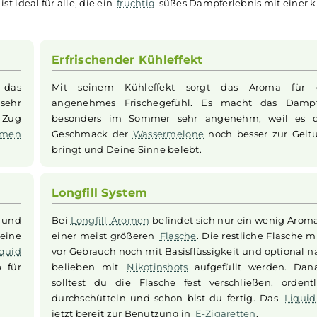
melon Slices 20ml Longfill Ar
Aroma
liefert ein einzigartiges Dampferlebnis mit einem 
lonengeschmack. Ein verführerischer Kühleffekt rundet da
sgekühlte Melonenscheiben erinnert. Die praktische
Longfill
uid und optionalen
Nikotinshots
aufgefüllt, sodass Du Dir D
oma ist ideal für alle, die ein
fruchtig
-süßes Dampferlebni
ummi
Erfrischender Kühleffekt
au wie das
Mit seinem Kühleffekt sorgt das 
 ist sehr
angenehmes Frischegefühl. Es mach
 einen Zug
besonders im Sommer sehr angenehm
ige
Aromen
Geschmack der
Wassermelone
noch bes
bringt und Deine Sinne belebt.