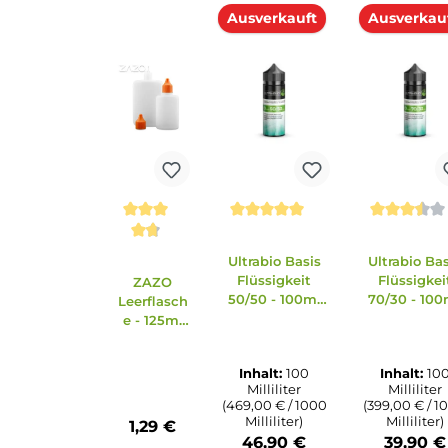
Einordnung nach CLP-Verordnung
EUH208: Enthält 2,6-Dimethyl-5-heptenal, 4-Hydroxy-2,5
Reaktionen hervorrufen. EUH210: Sicherheitsdatenblatt au
Zubehör
Ähnliche Artikel
Produktgalerie überspringen
Ausverkauft
Ausv