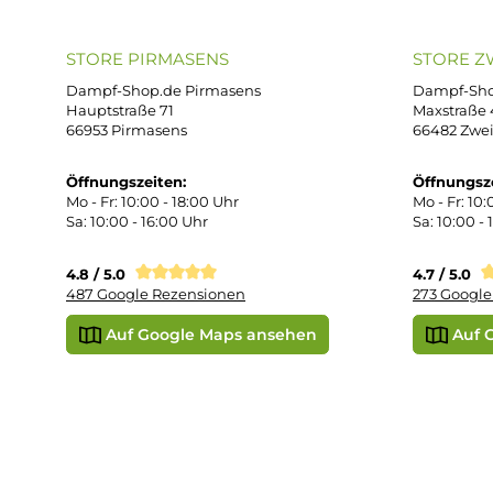
Unterstützung und Beratung unter:
Imp
AG
support@dampf-shop.de
Dat
Mo. - Fr. 11:00 - 18:00 Uhr
Ver
Wid
Rüc
Def
Kon
Übe
Vap
Liq
STORE PIRMASENS
ST
Dampf-Shop.de Pirmasens
Dam