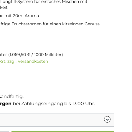
 Longfill-System für einfaches Mischen mit
keit
he mit 20ml Aroma
ftige Fruchtaromen für einen kitzelnden Genuss
is:
€
liter
(1.069,50 € / 1000 Milliliter)
wSt. zzgl. Versandkosten
tliche Bewertung von 5 von 5 Sternen
g
sandfertig.
rgen
bei Zahlungseingang bis 13:00 Uhr.