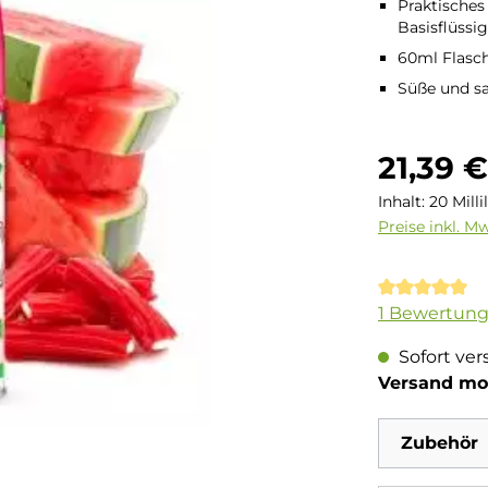
Praktisches
Basisflüssig
60ml Flasc
Süße und sa
Regulärer Pre
21,39 
Inhalt:
20 Milli
Preise inkl. M
Durchschnit
1 Bewertun
Sofort ver
Versand mo
Zubehör