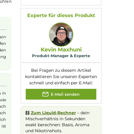
oma
Eigenschaften
Flaschengröße:
60ml
intensiv süßen und
Füllmenge:
20ml
s
Aroma
ab und sorgt
Geschmacksrichtung
Fruchtgummi-
:
Wassermelone
Flasche
enthält nur
Nuancen:
Süßigkeiten
,
ein
Liquid
flexibel
Wassermelone
s mit einer kühlen
Experte für dieses Produk
Aroma für ein
t das Dampfen
Kevin Maxhuni
, weil es den
Produkt-Manager & Experte
ser zur Geltung
Bei Fragen zu diesem Artikel
kontaktieren Sie unseren Expert