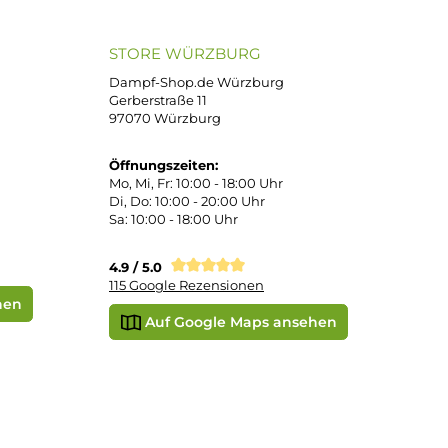
Bei uns kaufen Sie sicher ein!
atenkauf
Klarna Sofortüberweisung
Klarna Rechnung
PayPal
DHL Paket (Eigenhändig)
e
SEPA Lastschrift
STORE WÜRZBURG
ier
Dampf-Shop.de Würzburg