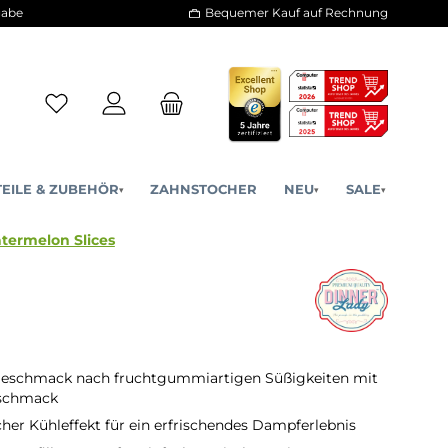
30 Tage Rückgabe
Bequemer Kauf a
ERSATZTEILE & ZUBEHÖR
ZAHNSTOCHER
NE
▾
▾
ets Ice - Watermelon Slices
 Geschmack nach fruchtgummiartigen Süßigkeiten mit
schmack
cher Kühleffekt für ein erfrischendes Dampferlebnis