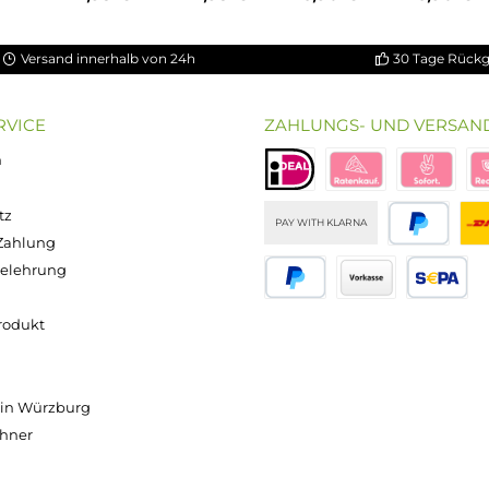
ung von 5 von 5 Sternen
chnittliche Bewertung von 3.5 von 5 Sternen
on 5 Sternen
Durchschnittliche Bewertung von 5 von 5 S
Durchschnittliche Bewertun
Durchschnitt
bio Basis
ssigkeit
Popdrop -
Popdrop -
Popdrop
0 - 100ml
Basis
Basis
Nikotinsho
n 120ml
70/30
50/50
t 50/50 -
asche)
100ml
100ml
20mg/ml
Inhalt:
100
Inhalt:
100
Inhalt:
10
alt:
100
Milliliter
Milliliter
Milliliter
lliliter
(429,50 € /
(429,50 € /
(690,00 € /
0 € / 1000
1000
1000
1000
liliter)
Milliliter)
Milliliter)
Milliliter)
,90 €
42,95 €
42,95 €
6,90 €
Versand innerhalb von 24h
OP SERVICE
ZAHLUNGS- U