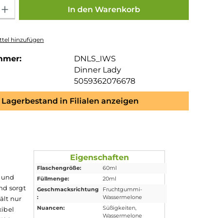
Gib den gewünschten Wert ein oder benutze die Schaltflächen um die Anza
In den Warenkorb
tel hinzufügen
mmer:
DNLS_IWS
Dinner Lady
5059362076678
Lagerbestand in Filialen anzeigen