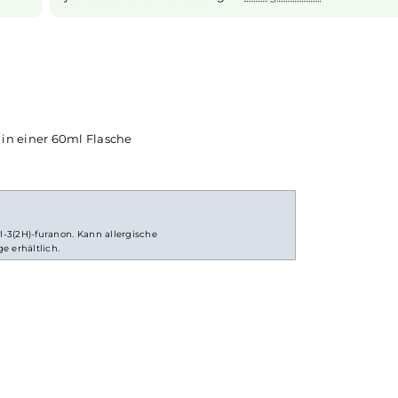
Longfill System
eignet und
Bei
Longfill-Aromen
befindet sich nur ei
ll an Deine
einer meist größeren
Flasche
. Die restl
ings
Liquid
vor Gebrauch noch mit Basisflüssigkeit u
hschub für
belieben mit
Nikotinshots
aufgefüllt 
solltest du die Flasche fest verschlie
durchschütteln und schon bist du ferti
jetzt bereit zur Benutzung in
E-Zigarette
 20ml in einer 60ml Flasche