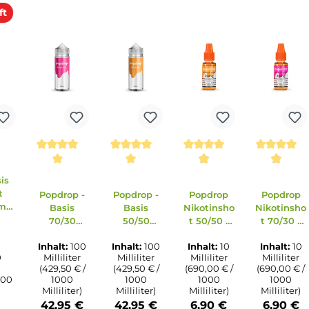
-dimethyl-3(2H)-furanon. Kann allergische
f Anfrage erhältlich.
erkauft