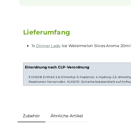
Ideal für Deine E-Zigarette
Das Aroma ist perfekt für Deine
E-Zigarette
ge
lässt sich leicht mischen. Du kannst es schne
Wünsche anpassen und so Dein eigenes Liebl
herstellen. So hast Du immer frischen Nac
Deine
Vapes
.
Lieferumfang
1x
Dinner Lady
Ice Watermelon Slices Aroma