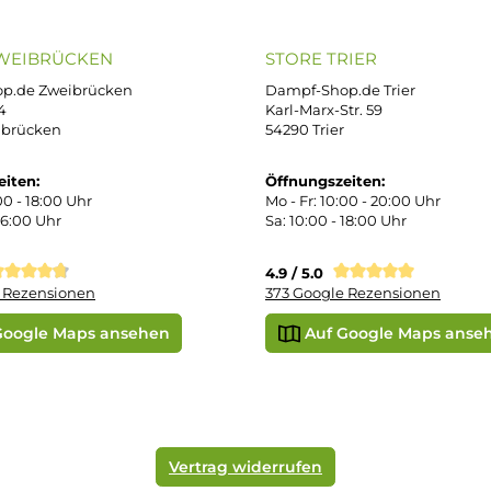
ressum
B
iDEAL
Klarna R
enschutz
PAY WITH KLARNA
sand & Zahlung
errufsbelehrung
kgabe
Später bezahlen
Vorkass
ektes Produkt
takt
r uns
e Shop in Würzburg
uid-Rechner
ORE ZWEIBRÜCKEN
STORE TRIER
pf-Shop.de Zweibrücken
Dampf-Shop.de Tr