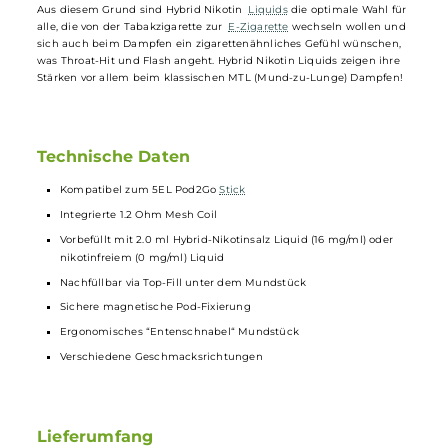
Lebensdauer erreicht hat, und kann nur in Verbindung mit dem
Pod2Go
Stick
verwendet werden, auf dem er magnetisch fixiert wird
Hybrid-Nikotinsalz
Liquids
verwenden sowohl herkömmliches Nikoti
wie es in sogenannten Freebase Nikotinliquids zum Einsatz kommt,
als auch gebundenes Nikotinsalz. Sie kombinieren sozusagen das
Beste aus zwei Welten miteinander. Während das freie Nikotin für
das, gerade von ehemaligen Rauchern, Umsteigern und MTL
Dampfern so gewünschte, leichte Kratzen im Hals (Throat-Hit) sorgt,
ermöglicht das Nikotinsalz die schnelle und verbesserte
Nikotinaufnahme im Körper und erzeugt somit den typischen Flash.
Aus diesem Grund sind Hybrid Nikotin
Liquids
die optimale Wahl fü
alle, die von der Tabakzigarette zur
E-Zigarette
wechseln wollen un
sich auch beim Dampfen ein zigarettenähnliches Gefühl wünschen,
was Throat-Hit und Flash angeht. Hybrid Nikotin Liquids zeigen ihre
Stärken vor allem beim klassischen MTL (Mund-zu-Lunge) Dampfen!
Technische Daten
Kompatibel zum 5EL Pod2Go
Stick
Integrierte 1.2 Ohm Mesh Coil