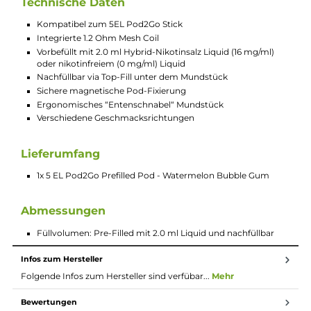
integrierte Coil das Ende ihrer Lebensdauer erreicht hat, und
kann nur in Verbindung mit dem Pod2Go Stick verwendet
werden, auf dem er magnetisch fixiert wird.
Hybrid-Nikotinsalz Liquids verwenden sowohl herkömmliche
Nikotin, wie es in sogenannten Freebase Nikotinliquids zum
Einsatz kommt, als auch gebundenes Nikotinsalz. Sie
kombinieren sozusagen das Beste aus zwei Welten miteinande
Während das freie Nikotin für das, gerade von ehemaligen
Rauchern, Umsteigern und MTL Dampfern so gewünschte,
leichte Kratzen im Hals (Throat-Hit) sorgt, ermöglicht das
Nikotinsalz die schnelle und verbesserte Nikotinaufnahme im
Körper und erzeugt somit den typischen Flash. Aus diesem
Grund sind Hybrid Nikotin Liquids die optimale Wahl für alle, d
von der Tabakzigarette zur E-Zigarette wechseln wollen und s
auch beim Dampfen ein zigarettenähnliches Gefühl wünschen
was Throat-Hit und Flash angeht. Hybrid Nikotin Liquids zeig
ihre Stärken vor allem beim klassischen MTL (Mund-zu-Lunge)
Dampfen!
Technische Daten
Kompatibel zum 5EL Pod2Go Stick