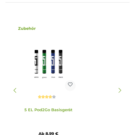
Integrierte 1.2 Ohm Mesh Coil
Vorbefüllt mit 2.0 ml Hybrid-Nikotinsalz Liquid (16 mg/ml)
oder nikotinfreiem (0 mg/ml) Liquid
Nachfüllbar via Top-Fill unter dem Mundstück
Sichere magnetische Pod-Fixierung
Ergonomisches “Entenschnabel“ Mundstück
Verschiedene Geschmacksrichtungen
Lieferumfang
1x 5 EL Pod2Go Prefilled Pod - Watermelon Bubble Gum
Abmessungen
Füllvolumen: Pre-Filled mit 2.0 ml Liquid und nachfüllbar
Infos zum Hersteller
Folgende Infos zum Hersteller sind verfübar...
Mehr
Bewertungen