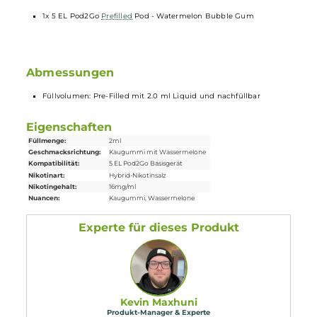
Vorbefüllt mit 2.0 ml Hybrid-Nikotinsalz Liquid (16 mg/ml) oder
nikotinfreiem (0 mg/ml) Liquid
Nachfüllbar via Top-Fill unter dem Mundstück
Sichere magnetische Pod-Fixierung
Ergonomisches “Entenschnabel“ Mundstück
Verschiedene Geschmacksrichtungen
Lieferumfang
1x 5 EL Pod2Go
Prefilled
Pod - Watermelon Bubble Gum
Abmessungen
Füllvolumen: Pre-Filled mit 2.0 ml Liquid und nachfüllbar