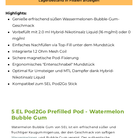
Produktnummer:
5ELP_WBG-002
Hersteller:
5 Elements
GTIN:
4260734187804
Lagerbestand in Filialen anzeigen
Highlights:
Genieße erfrischend süßen Wassermelonen-Bubble-Gum-
Geschmack
Vorbefüllt mit 2.0 ml Hybrid-Nikotinsalz Liquid (16 mg/ml) od
mg/ml
Einfaches Nachfüllen via Top-Fill unter dem Mundstück
Integrierte 1.2 Ohm Mesh Coil
Sichere magnetische Pod-Fixierung
Ergonomisches "Entenschnabel" Mundstück
Optimal für Umsteiger und MTL Dampfer dank Hybrid-
Nikotinsalz Liquid
Kompatibel zum 5EL Pod2Go Stick