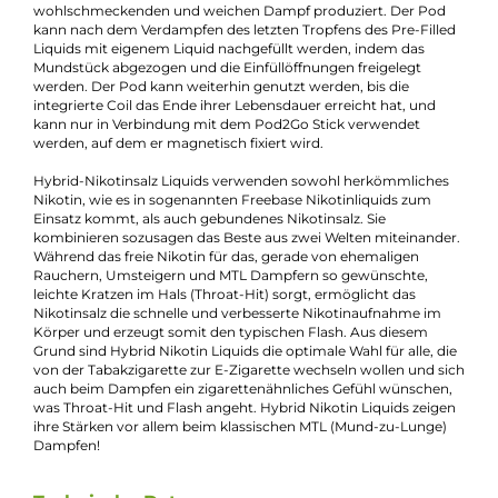
Beschreibung
5 EL Pod2Go Prefilled Pod - Watermelon
Bubble Gum
Watermelon Bubble Gum von 5EL ist ein erfrischend süßer un
fruchtiger Kaugummigenuss, der den Geschmack von saftige
Wassermelonen und Bubble Gum vereint. Der authentische
Geschmack hält auch beim Dampfen an und lässt Dich mit
jedem Zug in den Genuss dieses sommerlichen
Geschmackserlebnisses kommen.
Die Pod2Go Pods sind spezielle Pods, die bereits mit je 2.0 ml
köstlichem Liquid vorbefüllt sind. Es gibt eine Hybrid-Nikotins
Liquid Variante mit einer Nikotinkonzentration von 16 mg/ml
sowie eine nikotinfreie 0 mg/ml Variante. Die Pods haben ein
ergonomisch geformtes “Entenschnabel“ Mundstück und
enthalten eine festverbaute 1.2 Ohm Mesh Coil, die bei jedem 
wohlschmeckenden und weichen Dampf produziert. Der Pod
kann nach dem Verdampfen des letzten Tropfens des Pre-Fill
Liquids mit eigenem Liquid nachgefüllt werden, indem das
Mundstück abgezogen und die Einfüllöffnungen freigelegt
werden. Der Pod kann weiterhin genutzt werden, bis die