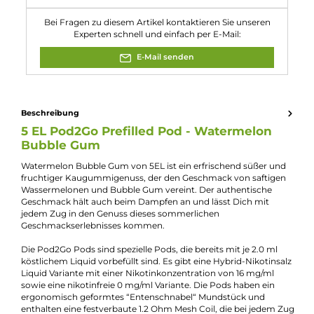
Eigenschaften
Füllmenge:
2ml
Geschmacksrichtung:
Kaugummi mit Wassermelone
Kompatibilität:
5 EL Pod2Go Basisgerät
Nikotinart:
Hybrid-Nikotinsalz
Nikotingehalt:
16mg/ml
Nuancen:
Kaugummi
, Wassermelone
Experte für dieses Produkt
Kevin Maxhuni
Produkt-Manager & Experte
Bei Fragen zu diesem Artikel kontaktieren Sie unseren
Experten schnell und einfach per E-Mail:
E-Mail senden