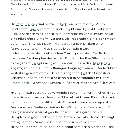
5 EL Pod2Go Prefilled Pod - Watermelon
Bubble Gum
Watermelon Bubble Gum von 5EL ist ein erfrischend süßer und
fruchtiger Kaugummigenuss, der den Geschmack von saftigen
Wassermelonen
und Bubble Gum vereint. Der authentische
Geschmack hält auch beim Dampfen an und lässt Dich mit jedem
Zug in den Genuss dieses sommerlichen Geschmackserlebnisses
kommen.
Die
Pod2Go
Pods
sind spezielle
Pods
, die bereits mit je 2.0 ml
köstlichem
Liquid
vorbefüllt sind. Es gibt eine Hybrid-Nikotinsalz
Liquid
Variante mit einer Nikotinkonzentration von 16 mg/ml sowie
eine nikotinfreie 0 mg/ml Variante. Die Pods haben ein ergonomisch
geformtes “Entenschnabel“
Mundstück
und enthalten eine
festverbaute 1.2 Ohm Mesh
Coil
, die bei jedem Zug
wohlschmeckenden und weichen Dampf produziert. Der Pod kann
nach dem Verdampfen des letzten Tropfens des Pre-Filled
Liquids
mit eigenem
Liquid
nachgefüllt werden, indem das
Mundstück
abgezogen und die Einfüllöffnungen freigelegt werden. Der Pod kan
weiterhin genutzt werden, bis die integrierte
Coil
das Ende ihrer