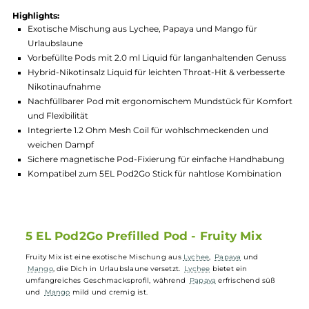
Produktnummer:
5ELP_FRM-001
Hersteller:
5 Elements
GTIN:
4260734187477
Lagerbestand in Filialen anzeigen
Highlights:
Exotische Mischung aus Lychee, Papaya und Mango für
Urlaubslaune
Vorbefüllte Pods mit 2.0 ml Liquid für langanhaltenden Genu
Hybrid-Nikotinsalz Liquid für leichten Throat-Hit & verbesser
Nikotinaufnahme
Nachfüllbarer Pod mit ergonomischem Mundstück für Kom
und Flexibilität
Integrierte 1.2 Ohm Mesh Coil für wohlschmeckenden und
weichen Dampf
Sichere magnetische Pod-Fixierung für einfache Handhabu
Kompatibel zum 5EL Pod2Go Stick für nahtlose Kombinatio