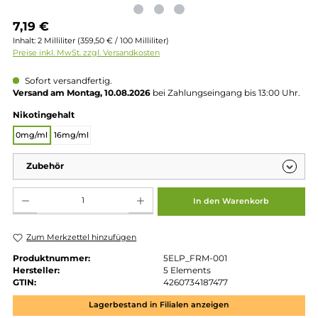
Regulärer Preis:
7,19 €
Inhalt:
2 Milliliter
(359,50 € / 100 Milliliter)
Preise inkl. MwSt. zzgl. Versandkosten
Sofort versandfertig.
Versand am Montag, 10.08.2026
bei Zahlungseingang bis 13:00 
auswählen
Nikotingehalt
0mg/ml
16mg/ml
Zubehör
Produkt Anzahl: Gib den gewünschten Wert ein oder benutze die Schaltflächen um die 
In den Warenkorb
Zum Merkzettel hinzufügen