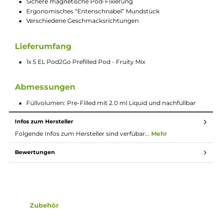
Während das freie Nikotin für das, gerade von ehemaligen
Rauchern, Umsteigern und MTL Dampfern so gewünschte,
leichte Kratzen im Hals (Throat-Hit) sorgt, ermöglicht das
Nikotinsalz die schnelle und verbesserte Nikotinaufnahme im
Körper und erzeugt somit den typischen Flash. Aus diesem
Grund sind Hybrid Nikotin Liquids die optimale Wahl für alle, d
von der Tabakzigarette zur E-Zigarette wechseln wollen und s
auch beim Dampfen ein zigarettenähnliches Gefühl wünschen
was Throat-Hit und Flash angeht. Hybrid Nikotin Liquids zeig
ihre Stärken vor allem beim klassischen MTL (Mund-zu-Lunge)
Dampfen!
Technische Daten
Kompatibel zum 5EL Pod2Go Stick
Integrierte 1.2 Ohm Mesh Coil
Vorbefüllt mit 2.0 ml Hybrid-Nikotinsalz Liquid (16 mg/ml)
oder nikotinfreiem (0 mg/ml) Liquid
Nachfüllbar via Top-Fill unter dem Mundstück
Sichere magnetische Pod-Fixierung
Ergonomisches “Entenschnabel“ Mundstück
Verschiedene Geschmacksrichtungen