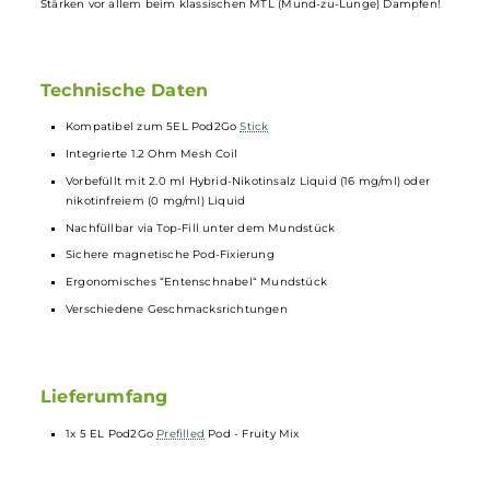
als auch gebundenes Nikotinsalz. Sie kombinieren sozusagen das
Beste aus zwei Welten miteinander. Während das freie Nikotin für
das, gerade von ehemaligen Rauchern, Umsteigern und MTL
Dampfern so gewünschte, leichte Kratzen im Hals (Throat-Hit) sorgt,
ermöglicht das Nikotinsalz die schnelle und verbesserte
Nikotinaufnahme im Körper und erzeugt somit den typischen Flash.
Aus diesem Grund sind Hybrid Nikotin
Liquids
die optimale Wahl fü
alle, die von der Tabakzigarette zur
E-Zigarette
wechseln wollen un
sich auch beim Dampfen ein zigarettenähnliches Gefühl wünschen,
was Throat-Hit und Flash angeht. Hybrid Nikotin Liquids zeigen ihre
Stärken vor allem beim klassischen MTL (Mund-zu-Lunge) Dampfen!
Technische Daten
Kompatibel zum 5EL Pod2Go
Stick
Integrierte 1.2 Ohm Mesh Coil
Vorbefüllt mit 2.0 ml Hybrid-Nikotinsalz Liquid (16 mg/ml) oder
nikotinfreiem (0 mg/ml) Liquid
Nachfüllbar via Top-Fill unter dem Mundstück