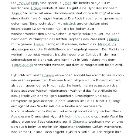
5 EL Pod2Go Prefilled Pod - Fruity Mix
Fruity Mix ist eine exotische Mischung aus
Lychee
,
Papaya
und
Mango
, die Dich in Urlaubslaune versetzt.
Lychee
bietet ein
umfangreiches Geschmacksprofil, während
Papaya
erfrischend süß
und
Mango
mild und cremig ist.
Die
Pod2Go
Pods
sind spezielle
Pods
, die bereits mit je 2.0 ml
köstlichem
Liquid
vorbefüllt sind. Es gibt eine Hybrid-Nikotinsalz
Liquid
Variante mit einer Nikotinkonzentration von 16 mg/ml sowie
eine nikotinfreie 0 mg/ml Variante. Die Pods haben ein ergonomisch
geformtes “Entenschnabel“
Mundstück
und enthalten eine
festverbaute 1.2 Ohm Mesh
Coil
, die bei jedem Zug
wohlschmeckenden und weichen Dampf produziert. Der Pod kann
nach dem Verdampfen des letzten Tropfens des Pre-Filled
Liquids
mit eigenem
Liquid
nachgefüllt werden, indem das
Mundstück
abgezogen und die Einfüllöffnungen freigelegt werden. Der Pod kan
weiterhin genutzt werden, bis die integrierte
Coil
das Ende ihrer
Lebensdauer erreicht hat, und kann nur in Verbindung mit dem
Pod2Go
Stick
verwendet werden, auf dem er magnetisch fixiert wird
Hybrid-Nikotinsalz
Liquids
verwenden sowohl herkömmliches Nikoti
wie es in sogenannten Freebase Nikotinliquids zum Einsatz kommt,