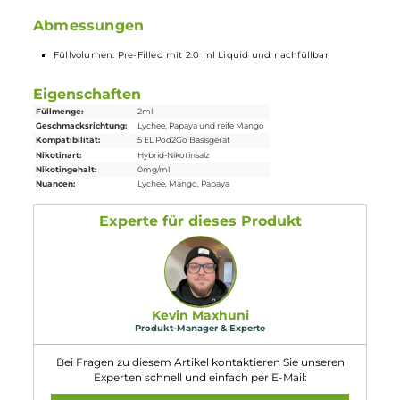
Sichere magnetische Pod-Fixierung
Ergonomisches “Entenschnabel“ Mundstück
Verschiedene Geschmacksrichtungen
Lieferumfang
1x 5 EL Pod2Go
Prefilled
Pod - Fruity Mix
Abmessungen
Füllvolumen: Pre-Filled mit 2.0 ml Liquid und nachfüllbar
Eigenschaften
Füllmenge:
2ml
Geschmacksrichtung:
Lychee, Papaya und reife Mango
Kompatibilität:
5 EL Pod2Go Basisgerät
Nikotinart:
Hybrid-Nikotinsalz