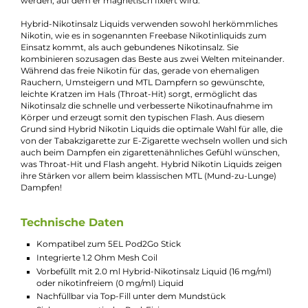
Fruity Mix ist eine exotische Mischung aus Lychee, Papaya un
Mango, die Dich in Urlaubslaune versetzt. Lychee bietet ein
umfangreiches Geschmacksprofil, während Papaya erfrische
süß und Mango mild und cremig ist.
Die Pod2Go Pods sind spezielle Pods, die bereits mit je 2.0 ml
köstlichem Liquid vorbefüllt sind. Es gibt eine Hybrid-Nikotins
Liquid Variante mit einer Nikotinkonzentration von 16 mg/ml
sowie eine nikotinfreie 0 mg/ml Variante. Die Pods haben ein
ergonomisch geformtes “Entenschnabel“ Mundstück und
enthalten eine festverbaute 1.2 Ohm Mesh Coil, die bei jedem 
wohlschmeckenden und weichen Dampf produziert. Der Pod
kann nach dem Verdampfen des letzten Tropfens des Pre-Fill
Liquids mit eigenem Liquid nachgefüllt werden, indem das
Mundstück abgezogen und die Einfüllöffnungen freigelegt
werden. Der Pod kann weiterhin genutzt werden, bis die
integrierte Coil das Ende ihrer Lebensdauer erreicht hat, und
kann nur in Verbindung mit dem Pod2Go Stick verwendet
werden, auf dem er magnetisch fixiert wird.
Hybrid-Nikotinsalz Liquids verwenden sowohl herkömmliche
Nikotin, wie es in sogenannten Freebase Nikotinliquids zum
Einsatz kommt, als auch gebundenes Nikotinsalz. Sie
kombinieren sozusagen das Beste aus zwei Welten miteinande