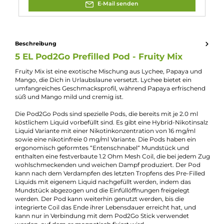
Nikotingehalt:
0mg/ml
Nuancen:
Lychee
, Mango
, Papaya
Experte für dieses Produkt
Kevin Maxhuni
Produkt-Manager & Experte
Bei Fragen zu diesem Artikel kontaktieren Sie unseren
Experten schnell und einfach per E-Mail:
E-Mail senden
Beschreibung
5 EL Pod2Go Prefilled Pod - Fruity Mix