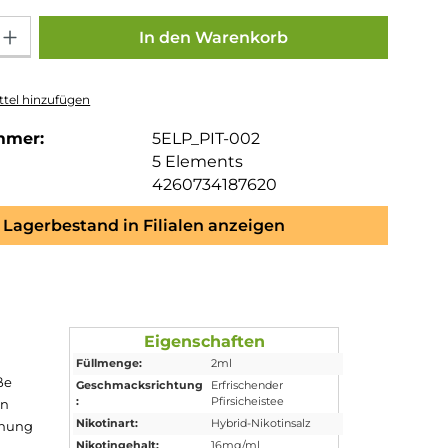
Gib den gewünschten Wert ein oder benutze die Schaltflächen um die Anza
In den Warenkorb
tel hinzufügen
mmer:
5ELP_PIT-002
5 Elements
4260734187620
Lagerbestand in Filialen anzeigen