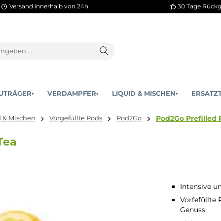
Versand innerhalb von 24h
AKKUTRÄGER
VERDAMPFER
LIQUID & MISCHEN
▾
▾
Pod2G
Liquid & Mischen
Vorgefüllte Pods
Pod2Go
Ice Tea
Intensive u
Vorfefüllte
Genuss