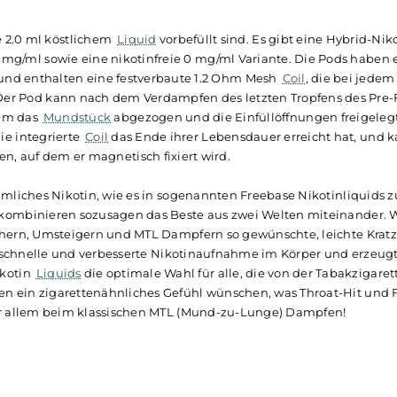
d - Peach Ice Tea
 Version des beliebten und erfrischenden
Pfirsich
-Eistees. D
 eines erfrischenden Eistees verarbeitet und lässt Dich mi
en. Ein wahrer Genuss, der nicht nur an heißen Sommertag
ts mit je 2.0 ml köstlichem
Liquid
vorbefüllt sind. Es gibt ei
 von 16 mg/ml sowie eine nikotinfreie 0 mg/ml Variante. Di
stück
und enthalten eine festverbaute 1.2 Ohm Mesh
Coil
, 
rt. Der Pod kann nach dem Verdampfen des letzten Tropfe
en, indem das
Mundstück
abgezogen und die Einfüllöffnung
 bis die integrierte
Coil
das Ende ihrer Lebensdauer erreic
 werden, auf dem er magnetisch fixiert wird.
rkömmliches Nikotin, wie es in sogenannten Freebase Nik
lz. Sie kombinieren sozusagen das Beste aus zwei Welten 
gen Rauchern, Umsteigern und MTL Dampfern so gewünschte,