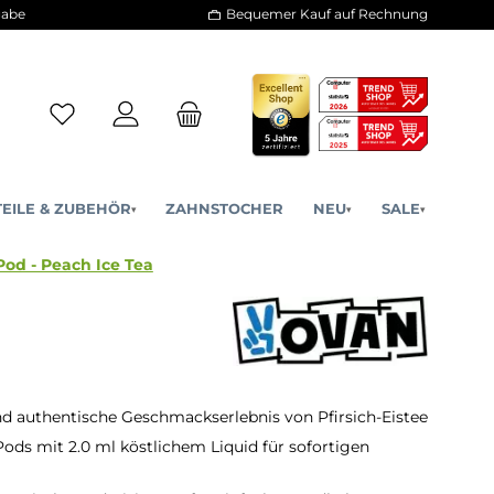
30 Tage Rückgabe
Bequemer Kauf a
ERSATZTEILE & ZUBEHÖR
ZAHNSTOCHER
NE
▾
▾
o Prefilled Pod - Peach Ice Tea
nd authentische Geschmackserlebnis von Pfirsich-Eistee
 Pods mit 2.0 ml köstlichem Liquid für sofortigen