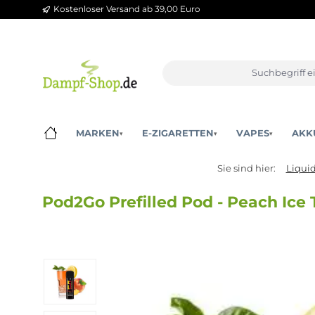
Kostenloser Versand ab 39,00 Euro
m Hauptinhalt springen
Zur Suche springen
Zur Hauptnavigation springen
MARKEN
E-ZIGARETTEN
VAPES
▾
▾
▾
Sie sind hier:
Pod2Go Prefilled Pod - Peach 
Bildergalerie überspringen