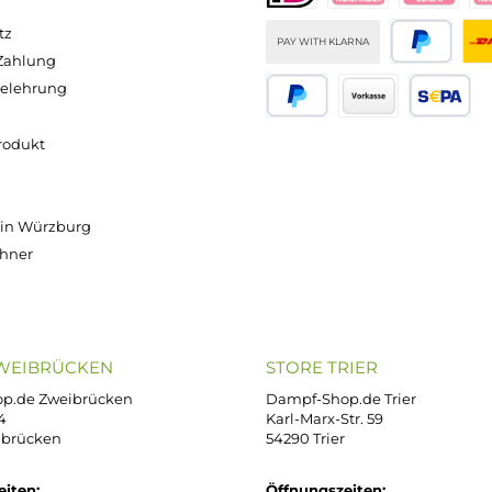
ee
nhalt:
2
Inhalt:
2
Inhalt:
2
lliliter
Milliliter
Milliliter
Inhalt:
2
59,50 €
(359,50 € /
(359,50 €
Milliliter
I
/ 100
100
/ 100
(359,50 € /
Mi
lliliter)
Milliliter)
Milliliter)
100
(35
Ab
Ab
Ab
Milliliter)
100 
,19 €
7,19 €
7,19 €
Ab 7,19 €
Ab
Versand innerhalb von 24h
OP SERVICE
ZAHLUNGS- U
ressum
B
iDEAL
Klarna R
enschutz
PAY WITH KLARNA
sand & Zahlung
errufsbelehrung