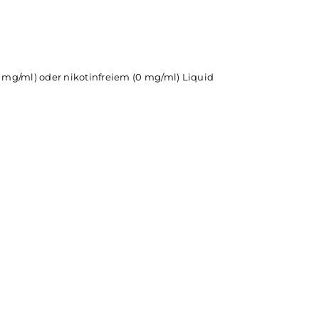
nsalz die schnelle und verbesserte Nikotinaufnahme im Körp
brid Nikotin
Liquids
die optimale Wahl für alle, die von der
ampfen ein zigarettenähnliches Gefühl wünschen, was Thr
ärken vor allem beim klassischen MTL (Mund-zu-Lunge) Dam
quid (16 mg/ml) oder nikotinfreiem (0 mg/ml) Liquid
ück
k