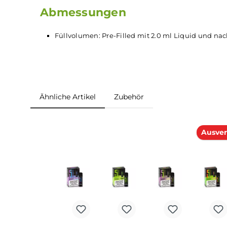
Verschiedene Geschmacksrichtungen
Lieferumfang
1x 5 EL Pod2Go
Prefilled
Pod - Peach Ice Tea
Abmessungen
Füllvolumen: Pre-Filled mit 2.0 ml Liquid 