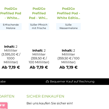
od2Go
Pod2Go
Pod2Go
Pod2Go
illed Pod
Prefilled Pod
Prefilled
Prefilled Po
 White
- White
Pod - White
White Edit
ition -
Edition -
Edition -
- Watermel
 Brombeere
Erfrischende
Süßer Pfirsich
Süße
ackberry
Double
Cold Peach
Punch
t Frische
Melone
mit Frische
Wassermelon
Ice
Melon