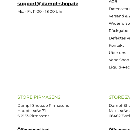
Blaubeeren
Inhalt:
2
Inhalt:
2
Inhalt:
2
I
Milliliter
Milliliter
Milliliter
Mi
(359,50 €
(359,50 €
(359,50 €
(3
/ 100
/ 100
/ 100
Milliliter)
Milliliter)
Milliliter)
Mi
Ab
Ab
Ab
7,19 €
7,19 €
7,19 €
7
Kostenloser Versand ab 39,00 Euro
ONLINESHOP-SERVICE
SH
Unterstützung und Beratung unter:
Imp
AG
support@dampf-shop.de
Dat
Mo. - Fr. 11:00 - 18:00 Uhr
Ver
Wid