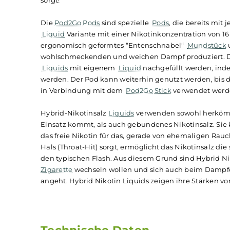
5 EL Pod2Go Prefilled Po
Mit Peach Ice Tea präsentiert 5EL eine perfekte
Geschmack eines saftigen Pfirsichs wird in Form
intensiven und authentischen Geschmack erleb
sorgt!
Die
Pod2Go
Pods
sind spezielle
Pods
, die berei
Liquid
Variante mit einer Nikotinkonzentration
ergonomisch geformtes “Entenschnabel“
Mund
wohlschmeckenden und weichen Dampf produzie
Liquids
mit eigenem
Liquid
nachgefüllt werd
werden. Der Pod kann weiterhin genutzt werden,
in Verbindung mit dem
Pod2Go
Stick
verwendet
Hybrid-Nikotinsalz
Liquids
verwenden sowohl he
Einsatz kommt, als auch gebundenes Nikotinsa
das freie Nikotin für das, gerade von ehemali