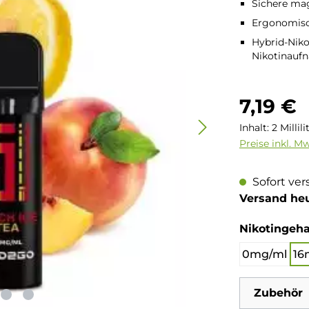
Sichere ma
Ergonomisc
Hybrid-Nikot
Nikotinauf
Regulärer Pre
7,19 €
Inhalt:
2 Millil
Preise inkl. M
Sofort ver
Versand he
Nikotingeha
0mg/ml
16
Zubehör