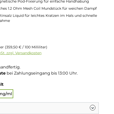
gnetische Pod-Fixierung für einfache Handhabung
hes 1.2 Ohm Mesh Coil Mundstück für weichen Dampf
insalz Liquid für leichtes Kratzen im Hals und schnelle
nahme
is:
iter
(359,50 € / 100 Milliliter)
wSt. zzgl. Versandkosten
sandfertig.
ute
bei Zahlungseingang bis 13:00 Uhr.
auswählen
lt
mg/ml