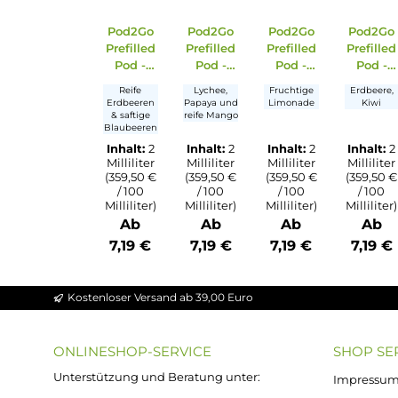
Ähnliche Artikel
Zubehör
Produktgalerie überspringen
Pod2Go
Pod2Go
Pod2Go
P
Prefilled
Prefilled
Prefilled
Pr
Pod -
Pod -
Pod -
Berry
Fruity
Pink
S
Reife
Lychee,
Fruchtige
E
Mint
Mix
Lemona
r
Erdbeeren
Papaya und
Limonade
de
& saftige
reife Mango