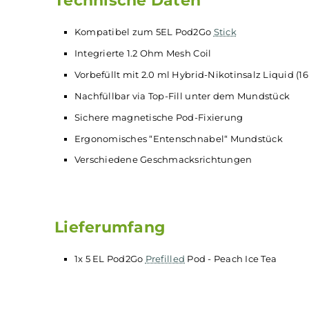
Hals (Throat-Hit) sorgt, ermöglicht das Nikoti
den typischen Flash. Aus diesem Grund sind Hy
Zigarette
wechseln wollen und sich auch beim D
angeht. Hybrid Nikotin Liquids zeigen ihre St
Technische Daten
Kompatibel zum 5EL Pod2Go
Stick
Integrierte 1.2 Ohm Mesh Coil
Vorbefüllt mit 2.0 ml Hybrid-Nikotinsalz Li
Nachfüllbar via Top-Fill unter dem Mundst
Sichere magnetische Pod-Fixierung
Ergonomisches “Entenschnabel“ Mundstüc