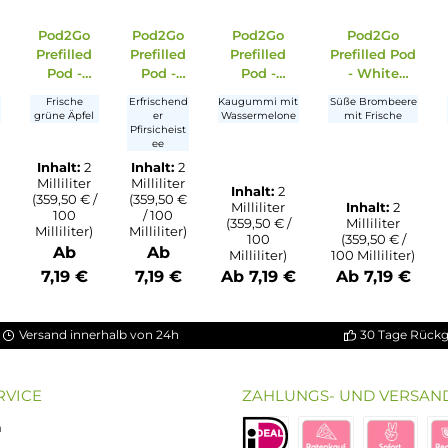
Ausverkauft
Ausverkauft
od2Go
Pod2Go
Pod2Go
Pod2Go
P
efilled
Prefilled
Prefilled
Prefilled
Pref
Pod -
Pod -
Pod -
Pod -
-
trawber
Green
Peach
Watermelo
Ed
rdbeere,
Frische
Erfrischend
Kaugummi mit
Süße
y Kiwi
Apple
Ice Tea
n Bubble
Bl
Kiwi
grüne Äpfel
er
Wassermelone
mi
Splash
Gum
Pfirsicheist