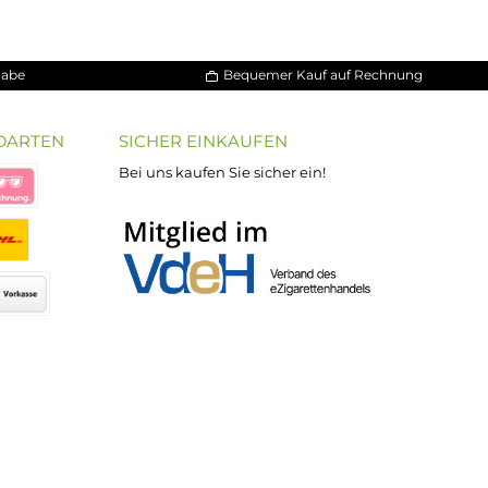
30 Tage Rückgabe
Bequemer Kauf a
ND VERSANDARTEN
SICHER EINKAUFEN
Bei uns kaufen Sie sicher ein!