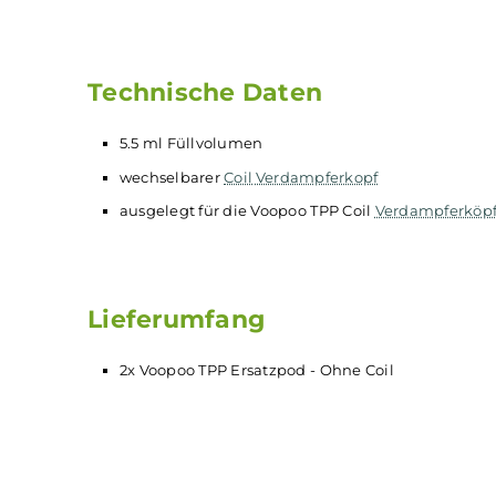
Beschreibung
Infos zum Hersteller
B
2x Voopoo TPP Ersatzpod
Der
Voopoo
TPP Pod Tank
Verdampfer
- Ohne
C
Kit.
Technische Daten
5.5 ml Füllvolumen
wechselbarer
Coil
Verdampferkopf
ausgelegt für die Voopoo TPP Coil
Verdampf