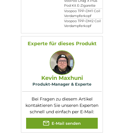
Eigenschaften
Farbfamilie:
Schwarz
o
Drag 3 / Drag X Plus
Kompatibilität:
VooPoo Drag 3 Kit
Komplettset
VooPoo Drag X Pl
Pod Kit E-Zigarett
Voopoo TPP-DM1 C
Verdampferkopf
Voopoo TPP-DM2 C
Verdampferkopf
Experte für dieses Produk
Kevin Maxhuni