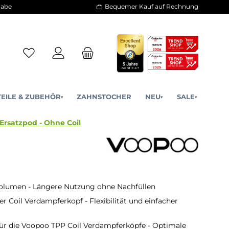
30 Tage Rückgabe
Bequemer Kauf a
ERSATZTEILE & ZUBEHÖR
ZAHNSTOCHER
NE
▾
▾
Voopoo TPP Ersatzpod - Ohne Coil
volumen - Längere Nutzung ohne Nachfüllen
r Coil Verdampferkopf - Flexibilität und einfacher
ür die Voopoo TPP Coil Verdampferköpfe - Optimale