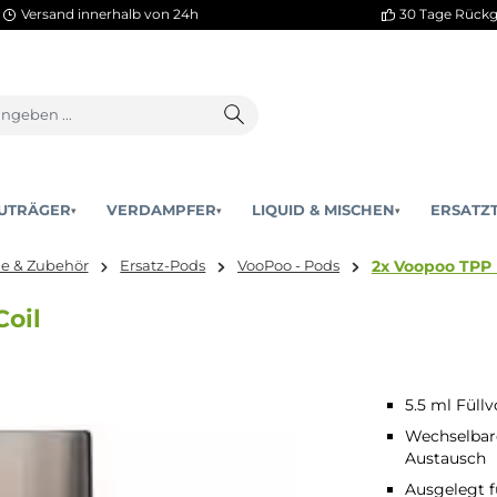
Versand innerhalb von 24h
AKKUTRÄGER
VERDAMPFER
LIQUID & MISCHEN
▾
▾
2x 
satzteile & Zubehör
Ersatz-Pods
VooPoo - Pods
ne Coil
5.5 ml Füll
Wechselbare
Austausch
Ausgelegt f