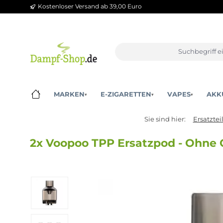
Kostenloser Versand ab 39,00 Euro
m Hauptinhalt springen
Zur Suche springen
Zur Hauptnavigation springen
MARKEN
E-ZIGARETTEN
VAPES
▾
▾
▾
Sie sind hier:
Er
2x Voopoo TPP Ersatzpod - Oh
Bildergalerie überspringen