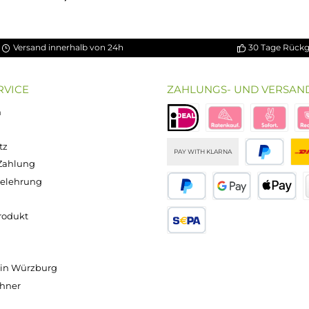
Durchschnittliche Bewertung von 5 von 5 Sternen
3x Voopoo TPP-DM2 Coil Verdampferkopf
11,95 €
Versand innerhalb von 24h
OP SERVICE
ZAHLUNGS- U
ressum