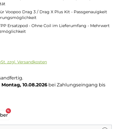
tät
für Voopoo Drag 3 / Drag X Plus Kit - Passgenauigkeit
erungsmöglichkeit
PP Ersatzpod - Ohne Coil im Lieferumfang - Mehrwert
zmöglichkeit
is:
wSt. zzgl. Versandkosten
sandfertig.
Montag, 10.08.2026
bei Zahlungseingang bis
hlen
%
lber