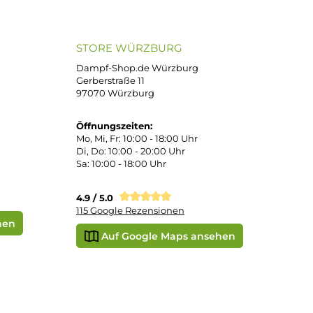
atenkauf
Klarna Sofortüberweisung
Klarna Rechnung
PayPal
DHL Paket (Eigenhändig)
 Pay
Apple Pay
Vorkasse
STORE WÜRZBURG
ier
Dampf-Shop.de Würzburg
Gerberstraße 11
97070 Würzburg