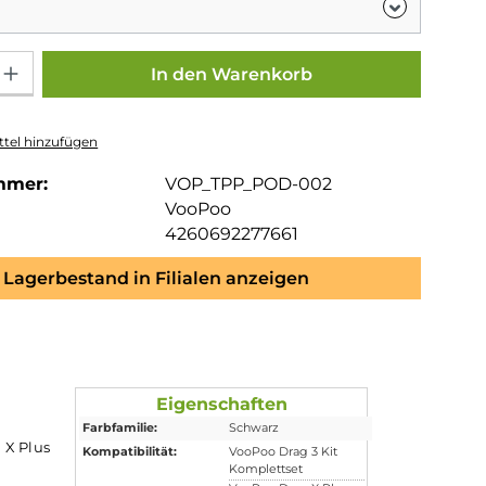
Gib den gewünschten Wert ein oder benutze die Schaltflächen um die Anza
In den Warenkorb
tel hinzufügen
mmer:
VOP_TPP_POD-002
VooPoo
4260692277661
Lagerbestand in Filialen anzeigen