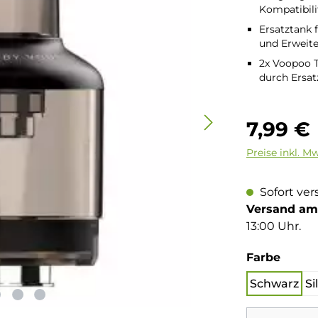
Kompatibili
Ersatztank 
und Erweit
2x Voopoo T
durch Ersat
Regulärer Pre
7,99 €
Preise inkl. M
Sofort ver
Versand am 
13:00 Uhr.
auswä
Farbe
Schwarz
Si