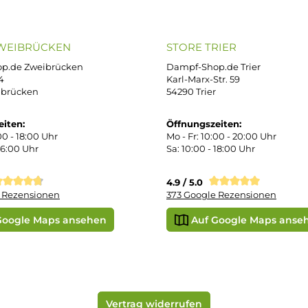
B
iDEAL
Klarna R
enschutz
PAY WITH KLARNA
sand & Zahlung
errufsbelehrung
kgabe
Später bezahlen
Google
ektes Produkt
takt
SEPA Lastschrift
r uns
e Shop in Würzburg
uid-Rechner
ORE ZWEIBRÜCKEN
STORE TRIER
pf-Shop.de Zweibrücken
Dampf-Shop.de Tr
straße 4
Karl-Marx-Str. 59
82 Zweibrücken
54290 Trier