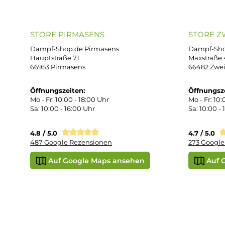
AG
support@dampf-shop.de
Dat
Mo. - Fr. 11:00 - 18:00 Uhr
Ver
Wid
Rüc
Def
Kon
Übe
Vap
Liq
STORE PIRMASENS
ST
Dampf-Shop.de Pirmasens
Dam
Hauptstraße 71
Max
66953 Pirmasens
664