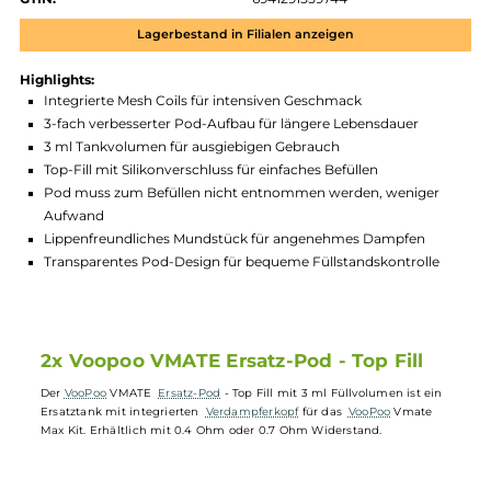
Zum Merkzettel hinzufügen
Produktnummer:
VOP_VMM_POD-002
Hersteller:
VooPoo
GTIN:
6941291559744
Lagerbestand in Filialen anzeigen
Highlights:
Integrierte Mesh Coils für intensiven Geschmack
3-fach verbesserter Pod-Aufbau für längere Lebensdauer
3 ml Tankvolumen für ausgiebigen Gebrauch
Top-Fill mit Silikonverschluss für einfaches Befüllen
Pod muss zum Befüllen nicht entnommen werden, weniger
Aufwand
Lippenfreundliches Mundstück für angenehmes Dampfen
Transparentes Pod-Design für bequeme Füllstandskontrolle