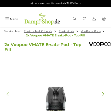
Kostenloser Versand ab 39,00 Euro
Zum Hauptinhalt springen
Menü
Sie sind hier:
Ersatzteile & Zubehör
Ersatz-Pods
VooPoo - Pod
2x Voopoo VMATE Ersatz-Pod - Top Fill
2x Voopoo VMATE Ersatz-Pod - Top
Fill
Bildergalerie überspringen