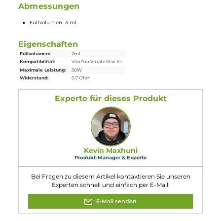
Lieferumfang
2x VooPoo VMATE
Ersatz-Pod
- Top Fill
Abmessungen
Füllvolumen: 3 ml
Eigenschaften
Füllvolumen:
2ml
Kompatibilität:
VooPoo Vmate Max Kit
Maximale Leistung:
30W
Widerstand:
0.7 Ohm
Experte für dieses Produkt