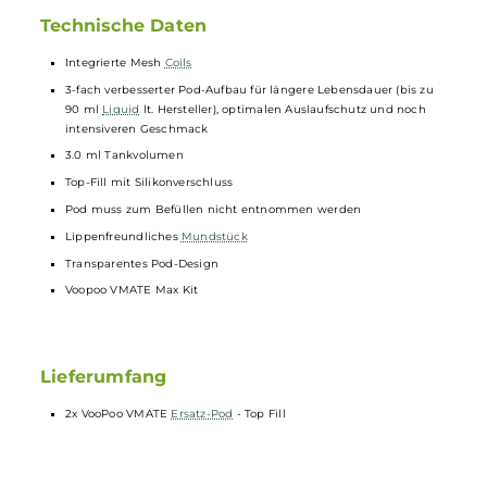
2x Voopoo VMATE Ersatz-Pod - Top Fill
Der
VooPoo
VMATE
Ersatz-Pod
- Top Fill mit 3 ml Füllvolumen ist ei
Ersatztank mit integrierten
Verdampferkopf
für das
VooPoo
Vmate
Max Kit. Erhältlich mit 0.4 Ohm oder 0.7 Ohm Widerstand.
Technische Daten
Integrierte Mesh
Coils
3-fach verbesserter Pod-Aufbau für längere Lebensdauer (bis zu
90 ml
Liquid
lt. Hersteller), optimalen Auslaufschutz und noch
intensiveren Geschmack
3.0 ml Tankvolumen
Top-Fill mit Silikonverschluss
Pod muss zum Befüllen nicht entnommen werden
Lippenfreundliches
Mundstück
Transparentes Pod-Design
Voopoo VMATE Max Kit