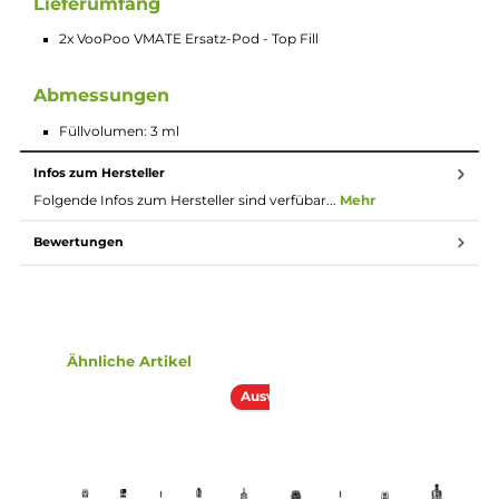
Technische Daten
Integrierte Mesh Coils
3-fach verbesserter Pod-Aufbau für längere Lebensdauer (
zu 90 ml Liquid lt. Hersteller), optimalen Auslaufschutz un
noch intensiveren Geschmack
3.0 ml Tankvolumen
Top-Fill mit Silikonverschluss
Pod muss zum Befüllen nicht entnommen werden
Lippenfreundliches Mundstück
Transparentes Pod-Design
Voopoo VMATE Max Kit
Lieferumfang
2x VooPoo VMATE Ersatz-Pod - Top Fill
Abmessungen
Füllvolumen: 3 ml