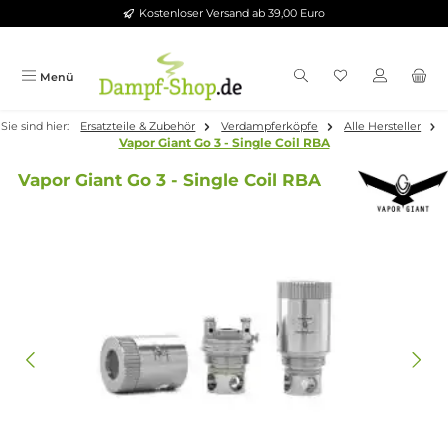
Kostenloser Versand ab 39,00 Euro
Zum Hauptinhalt springen
Menü
Sie sind hier:
Ersatzteile & Zubehör
Verdampferköpfe
Alle Herste
Vapor Giant Go 3 - Single Coil RBA
Vapor Giant Go 3 - Single Coil RBA
Bildergalerie überspringen