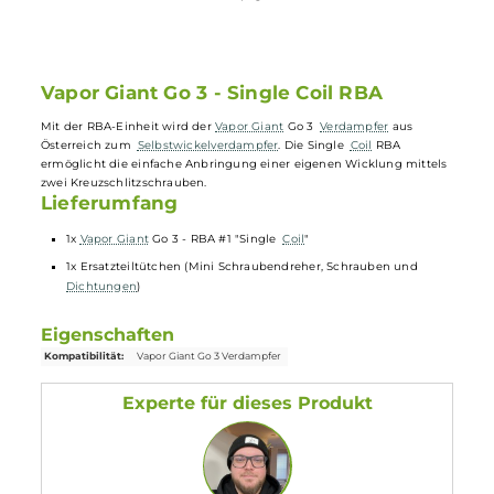
Original RBA-Einheit für den Vapor Giant Go 3 Verdampfer
Kommt mit Ersatzteilen (Mini Schraubendreher, Schrauben 
Dichtungen)
Erleben Sie individuellen Dampfgenuss nach Ihren Vorlieben
Vapor Giant Go 3 - Single Coil RBA
Mit der RBA-Einheit wird der
Vapor Giant
Go 3
Verdampfer
aus
Österreich zum
Selbstwickelverdampfer
. Die Single
Coil
RBA
ermöglicht die einfache Anbringung einer eigenen Wicklung mittel
zwei Kreuzschlitzschrauben.
Lieferumfang
1x
Vapor Giant
Go 3 - RBA #1 "Single
Coil
"
1x Ersatzteiltütchen (Mini Schraubendreher, Schrauben und
Dichtungen
)
Eigenschaften