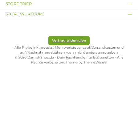
mpfer
3,79 €
A
kopf
Kostenloser Versand ab 39,00 Euro
ONLINESHOP-SERVICE
SHOP SERVICE
ZAHLUNGS- UND VERSANDARTEN
SICHER EINKAUFEN
STORE PIRMASENS
STORE ZWEIBRÜCKEN
STORE TRIER
STORE WÜRZBURG