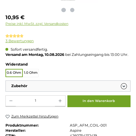
Regulärer Preis:
10,95 €
Preise inkl. MwSt. zzgl. Versandkosten
Durchschnittliche Bewertung von 5 von 5 Sternen
3 Bewertungen
Sofort versandfertig.
Versand am Montag, 10.08.2026
bei Zahlungseingang bis 13:00 
auswählen
Widerstand
0.6 Ohm
1.0 Ohm
Zubehör
Produkt Anzahl: Gib den gewünschten Wert ein oder benutze die Schaltflächen um die 
In den Warenkorb