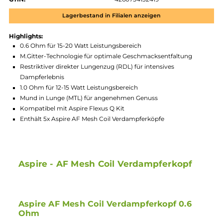
Zum Merkzettel hinzufügen
Produktnummer:
ASP_AFM_COIL-001
Hersteller:
Aspire
GTIN:
4260754132419
Lagerbestand in Filialen anzeigen
Highlights:
0.6 Ohm für 15-20 Watt Leistungsbereich
M.Gitter-Technologie für optimale Geschmacksentfaltung
Restriktiver direkter Lungenzug (RDL) für intensives
Dampferlebnis
1.0 Ohm für 12-15 Watt Leistungsbereich
Mund in Lunge (MTL) für angenehmen Genuss
Kompatibel mit Aspire Flexus Q Kit
Enthält 5x Aspire AF Mesh Coil Verdampferköpfe