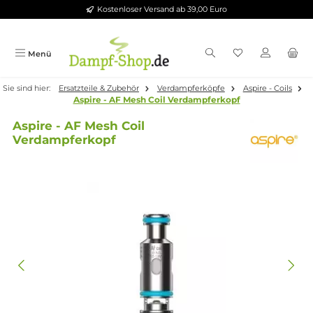
Kostenloser Versand ab 39,00 Euro
Zum Hauptinhalt springen
Menü
Sie sind hier:
Ersatzteile & Zubehör
Verdampferköpfe
Aspire - Co
Aspire - AF Mesh Coil Verdampferkopf
Aspire - AF Mesh Coil
Verdampferkopf
Bildergalerie überspringen