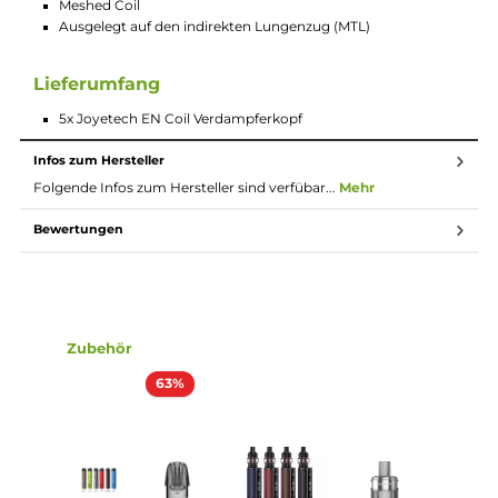
Der Joyetech EN Coil Verdampferkopf mit seiner 0.8 Ohm Me
Wicklung aus AST Edelstahl werden per einfachem Push & Pul
Verfahren gewechselt. Der innovative AST-Stahl verleiht den Co
eine lange Lebensdauer, ist korrosions- und oxidationsbeständ
heizt sich schneller auf als herkömmlicher Edelstahl und liefert
einen außergewöhnlich guten Geschmack und eine tolle
Dampfentwicklung.
Technische Daten
0.8 Ohm
Material: SS316L
Meshed Coil
Ausgelegt auf den indirekten Lungenzug (MTL)
Lieferumfang
5x Joyetech EN Coil Verdampferkopf
Infos zum Hersteller
Folgende Infos zum Hersteller sind verfübar...
Mehr