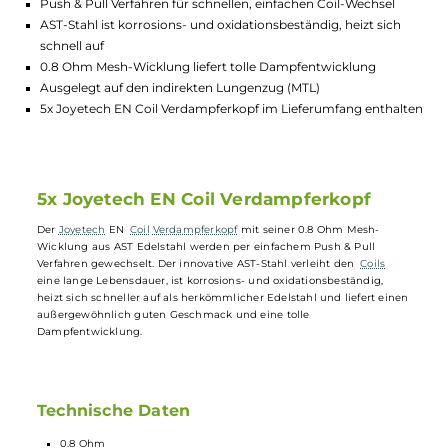
Lagerbestand in Filialen anzeigen
Highlights:
Innovative AST-Edelstahl-Wicklung
Push & Pull Verfahren für schnellen, einfachen Coil-Wechsel
AST-Stahl ist korrosions- und oxidationsbeständig, heizt sich
schnell auf
0.8 Ohm Mesh-Wicklung liefert tolle Dampfentwicklung
Ausgelegt auf den indirekten Lungenzug (MTL)
5x Joyetech EN Coil Verdampferkopf im Lieferumfang entha
5x Joyetech EN Coil Verdampferkopf
Der
Joyetech
EN
Coil
Verdampferkopf
mit seiner 0.8 Ohm Mesh-
Wicklung aus AST Edelstahl werden per einfachem Push & Pull
Verfahren gewechselt. Der innovative AST-Stahl verleiht den
Coils
eine lange Lebensdauer, ist korrosions- und oxidationsbeständig,
heizt sich schneller auf als herkömmlicher Edelstahl und liefert ein