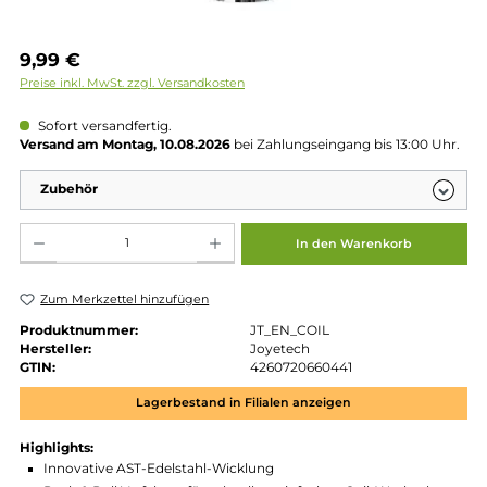
Regulärer Preis:
9,99 €
Preise inkl. MwSt. zzgl. Versandkosten
Sofort versandfertig.
Versand am Montag, 10.08.2026
bei Zahlungseingang bis 13:00 
Zubehör
Produkt Anzahl: Gib den gewünschten Wert ein oder benutze die Schaltflächen um die 
In den Warenkorb
Zum Merkzettel hinzufügen
Produktnummer:
JT_EN_COIL
Hersteller:
Joyetech
GTIN:
4260720660441