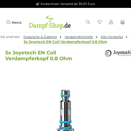
Kostenloser Versand ab 39,00 Euro
Zum Hauptinhalt springen
Menü
Sie sind hier:
Ersatzteile & Zubehör
Verdampferköpfe
Alle Herste
5x Joyetech EN Coil Verdampferkopf 0.8 Ohm
5x Joyetech EN Coil
Verdampferkopf 0.8 Ohm
Bildergalerie überspringen