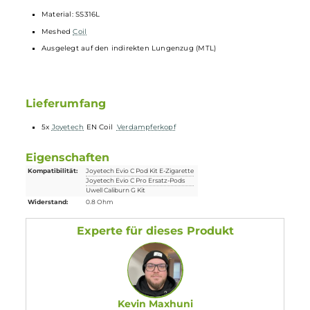
außergewöhnlich guten Geschmack und eine tolle
Dampfentwicklung.
Technische Daten
0.8 Ohm
Material: SS316L
Meshed
Coil
Ausgelegt auf den indirekten Lungenzug (MTL)
Lieferumfang
5x
Joyetech
EN Coil
Verdampferkopf
Eigenschaften
Kompatibilität:
Joyetech Evio C Pod Kit E-Zigarette
Joyetech Evio C Pro Ersatz-Pods