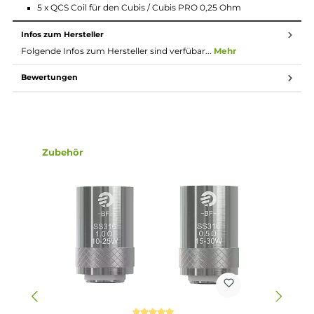
Beschreibung
Die neuen Verdampferköpfe aus dem Hause Joyetech bieten
Ihnen die Möglichkeit des schnellen Wechsels der Watte. Diese
Ersatzteil ist ein Muß für jeden Dampfer.
Technische Daten
Widerstand: 0,25 Ohm
Lieferumfang
5 x QCS Coil für den Cubis / Cubis PRO 0,25 Ohm
Infos zum Hersteller
Folgende Infos zum Hersteller sind verfübar...
Mehr
Bewertungen
Produktgalerie überspringen
Zubehör