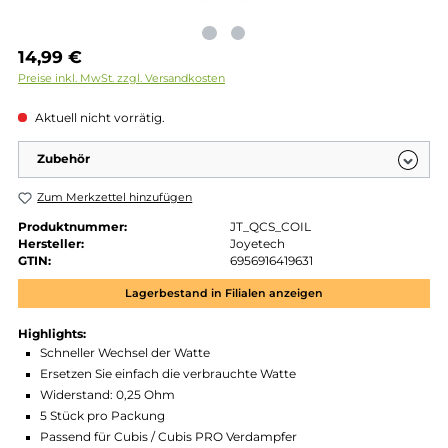
Regulärer Preis:
14,99 €
Preise inkl. MwSt. zzgl. Versandkosten
Aktuell nicht vorrätig.
Zubehör
Zum Merkzettel hinzufügen
Produktnummer:
JT_QCS_COIL
Hersteller:
Joyetech
GTIN:
6956916419631
Lagerbestand in Filialen anzeigen
Highlights:
Schneller Wechsel der Watte