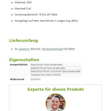
und eine tolle Dampfentwicklung.
Technische Daten
0.6 Ohm
Material: KA1
Meshed Coil
Leistungsbereich: 13 bis 20 Watt
Ausgelegt auf den restriktiven Lungenzug (RDL)
Lieferumfang
5x
Joyetech
EN Coil
Verdampferkopf
0.6 Ohm
Eigenschaften
Kompatibilität:
Eleaf EN Air Tank Verdampfer