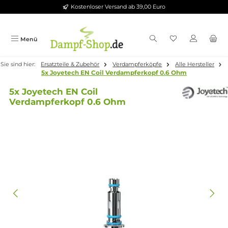
Kostenloser Versand ab 39,00 Euro
Zum Hauptinhalt springen
Menü
Sie sind hier:
Ersatzteile & Zubehör
Verdampferköpfe
Alle Herste
5x Joyetech EN Coil Verdampferkopf 0.6 Ohm
5x Joyetech EN Coil
Verdampferkopf 0.6 Ohm
Bildergalerie überspringen