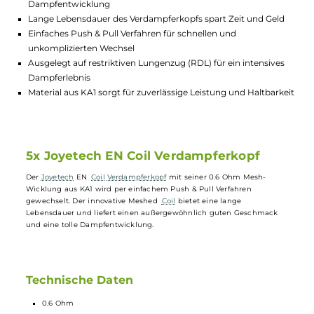
Lagerbestand in Filialen anzeigen
Highlights:
Innovativer Meshed Coil für außergewöhnlichen Geschmac
Dampfentwicklung
Lange Lebensdauer des Verdampferkopfs spart Zeit und Gel
Einfaches Push & Pull Verfahren für schnellen und
unkomplizierten Wechsel
Ausgelegt auf restriktiven Lungenzug (RDL) für ein intensive
Dampferlebnis
Material aus KA1 sorgt für zuverlässige Leistung und Haltbark
5x Joyetech EN Coil Verdampferkopf
Der
Joyetech
EN
Coil
Verdampferkopf
mit seiner 0.6 Ohm Mesh-
Wicklung aus KA1 wird per einfachem Push & Pull Verfahren
gewechselt. Der innovative Meshed
Coil
bietet eine lange
Lebensdauer und liefert einen außergewöhnlich guten Geschmack