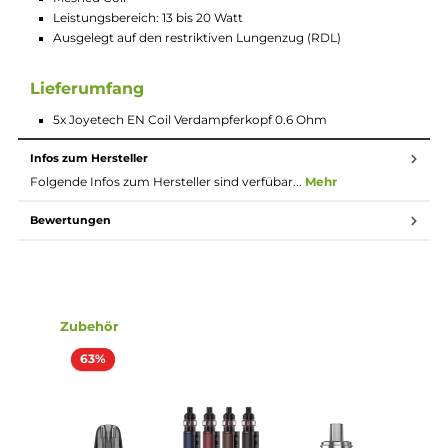
5x Joyetech EN Coil Verdampferkopf
Der Joyetech EN Coil Verdampferkopf mit seiner 0.6 Ohm Mes
Wicklung aus KA1 wird per einfachem Push & Pull Verfahren
gewechselt. Der innovative Meshed Coil bietet eine lange
Lebensdauer und liefert einen außergewöhnlich guten
Geschmack und eine tolle Dampfentwicklung.
Technische Daten
0.6 Ohm
Material: KA1
Meshed Coil
Leistungsbereich: 13 bis 20 Watt
Ausgelegt auf den restriktiven Lungenzug (RDL)
Lieferumfang
5x Joyetech EN Coil Verdampferkopf 0.6 Ohm
Infos zum Hersteller