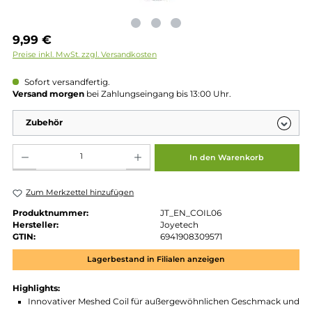
Regulärer Preis:
9,99 €
Preise inkl. MwSt. zzgl. Versandkosten
Sofort versandfertig.
Versand morgen
bei Zahlungseingang bis 13:00 Uhr.
Zubehör
Produkt Anzahl: Gib den gewünschten Wert ein oder benutze die Schaltflächen um die 
In den Warenkorb
Zum Merkzettel hinzufügen
Produktnummer:
JT_EN_COIL06
Hersteller:
Joyetech
GTIN:
6941908309571