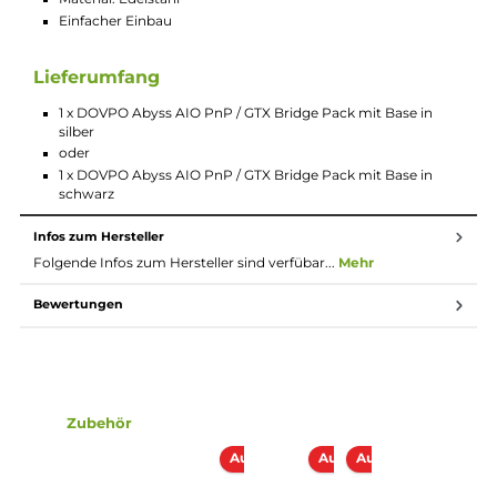
Coils (insgesamt mehr als 15!) für Ihren Abyss Tank. Ob
klassisches MTL / Backdampfen, RDL-Zug oder offenes DL-
Dampfvergnügen, mit den Coils der PnP- und GTX-Serie
wachsen die Einsatzmöglichkeiten des Abyss Tanks um ein
Vielfaches.
Technische Daten
Hochwertig gefertigte PnP/GTX Bridge (Adapter) für den
Abyss Tank
Zur Verwendung der Voopoo PnP und Vaporesso GTX Coil
Material: Edelstahl
Einfacher Einbau
Lieferumfang
1 x DOVPO Abyss AIO PnP / GTX Bridge Pack mit Base in
silber
oder
1 x DOVPO Abyss AIO PnP / GTX Bridge Pack mit Base in
schwarz