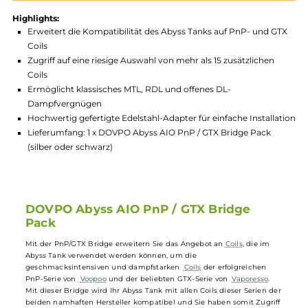
Produktnummer:
DOV_ABY_BPN-002
Hersteller:
Dovpo
GTIN:
4260692279603
Lagerbestand in Filialen anzeigen
Highlights:
Erweitert die Kompatibilität des Abyss Tanks auf PnP- und 
Coils
Zugriff auf eine riesige Auswahl von mehr als 15 zusätzlichen
Coils
Ermöglicht klassisches MTL, RDL und offenes DL-
Dampfvergnügen
Hochwertig gefertigte Edelstahl-Adapter für einfache Install
Lieferumfang: 1 x DOVPO Abyss AIO PnP / GTX Bridge Pack
(silber oder schwarz)
DOVPO Abyss AIO PnP / GTX Bridge