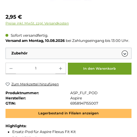
Regulärer Preis:
2,95 €
Preise inkl. MwSt. zzgl. Versandkosten
Sofort versandfertig.
Versand am Montag, 10.08.2026
bei Zahlungseingang bis 13:00 
Zubehör
Produkt Anzahl: Gib den gewünschten Wert ein oder benutze die Schaltflächen um die 
In den Warenkorb
Zum Merkzettel hinzufügen
Produktnummer:
ASP_FLF_POD
Hersteller:
Aspire
GTIN:
6958947155007