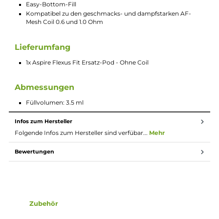
Beschreibung
Aspire - Flexus Fit Ersatz-Pod - Ohne Coil
Der Aspire Flexus Fit Ersatz-Pod - Ohne Coil mit 3.5 ml
Füllvolumen ist ein Ersatztank für das Aspire Flexus Fit Kit.
Technische Daten
Material: PCTG
Komfortables Handling und einfache Reinigung
3.5 ml Tankvolumen
Easy-Bottom-Fill
Kompatibel zu den geschmacks- und dampfstarken AF-
Mesh Coil 0.6 und 1.0 Ohm
Lieferumfang
1x Aspire Flexus Fit Ersatz-Pod - Ohne Coil
Abmessungen