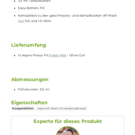
Technische Daten
Material: PCTG
Komfortables Handling und einfache Reinigung
3.5 ml Tankvolumen
Easy-Bottom-Fill
Kompatibel zu den geschmacks- und dampfstarken AF-Mesh
Coil
0.6 und 1.0 Ohm
Lieferumfang
1x Aspire Flexus Fit
Ersatz-Pod
- Ohne Coil
Abmessungen