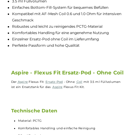
Lagerbestand in Filialen anzeigen
Highlights:
Ersatz-Pod für Aspire Flexus Fit Kit
3.5 ml Füllvolumen
Einfaches Bottom-Fill-System für bequemes Befüllen
Kompatibel mit AF-Mesh Coil 0.6 und 1.0 Ohm für intensiven
Geschmack
Robustes und leicht zu reinigendes PCTG-Material
Komfortables Handling für eine angenehme Nutzung
Einzelner Ersatz-Pod ohne Coil im Lieferumfang
Perfekte Passform und hohe Qualität
Aspire - Flexus Fit Ersatz-Pod - Ohne Coi
Der
Aspire
Flexus Fit
Ersatz-Pod
- Ohne
Coil
mit 3.5 ml Füllvolumen
ist ein Ersatztank für das
Aspire
Flexus Fit Kit.