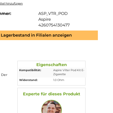
tel hinzufügen
mmer:
ASP_VTR_POD
Aspire
4260754130477
Lagerbestand in Filialen anzeigen
Eigenschaften
Kompatibilität:
Aspire Vilter Pod K
Zigarette
Vilter Pod Kit. Der