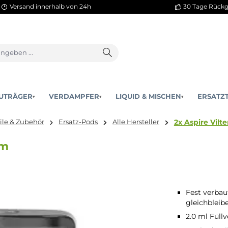
Versand innerhalb von 24h
AKKUTRÄGER
VERDAMPFER
LIQUID & MISCHEN
▾
▾
2x
rsatzteile & Zubehör
Ersatz-Pods
Alle Hersteller
.0 Ohm
Fest verbau
gleichblei
2.0 ml Füll