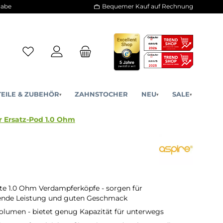
30 Tage Rückgabe
Bequemer Kauf a
ERSATZTEILE & ZUBEHÖR
ZAHNSTOCHER
NE
▾
▾
 Aspire Vilter Ersatz-Pod 1.0 Ohm
te 1.0 Ohm Verdampferköpfe - sorgen für
bende Leistung und guten Geschmack
volumen - bietet genug Kapazität für unterwegs