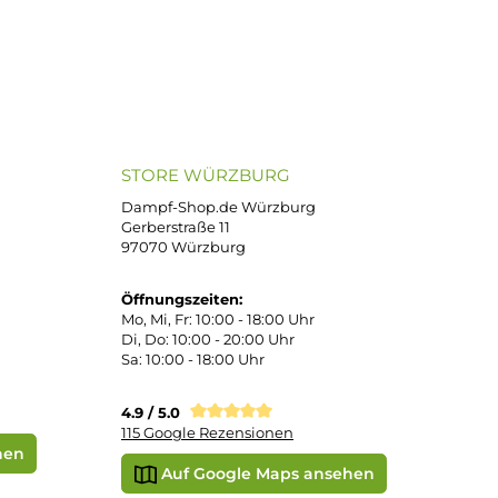
ND VERSANDARTEN
SICHER EINKAUFEN
Bei uns kaufen Sie sicher ein!
atenkauf
Klarna Sofortüberweisung
Klarna Rechnung
PayPal
DHL Paket (Eigenhändig)
 Pay
Apple Pay
Vorkasse