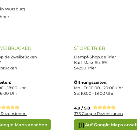
OP SERVICE
ZAHLUNGS- U
ressum
B
iDEAL
Klarna R
enschutz
PAY WITH KLARNA
sand & Zahlung
errufsbelehrung
kgabe
Später bezahlen
Google
ektes Produkt
takt
SEPA Lastschrift
r uns
e Shop in Würzburg
uid-Rechner