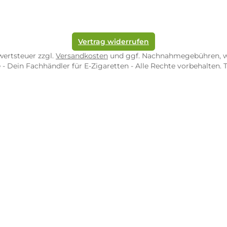
ORE ZWEIBRÜCKEN
STORE TRIER
pf-Shop.de Zweibrücken
Dampf-Shop.de Tr
straße 4
Karl-Marx-Str. 59
82 Zweibrücken
54290 Trier
nungszeiten:
Öffnungszeiten:
 Fr: 10:00 - 18:00 Uhr
Mo - Fr: 10:00 - 2
10:00 - 16:00 Uhr
Sa: 10:00 - 18:00 
/ 5.0
4.9 / 5.0
 Google Rezensionen
373 Google Rezen
Auf Google Maps ansehen
Auf Googl
Vertrag widerrufen