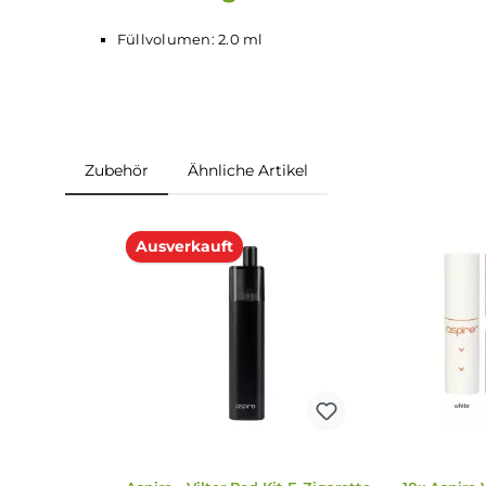
2x Aspire Vilter
Ersatz-Pod
2x Aspire Vilter Pod Paper Filter
Abmessungen
Füllvolumen: 2.0 ml
Zubehör
Ähnliche Artikel
Produktgalerie überspringen