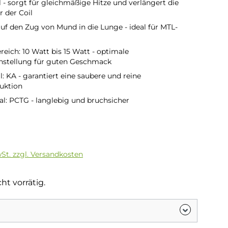
 - sorgt für gleichmäßige Hitze und verlängert die
 der Coil
uf den Zug von Mund in die Lunge - ideal für MTL-
reich: 10 Watt bis 15 Watt - optimale
nstellung für guten Geschmack
l: KA - garantiert eine saubere und reine
uktion
al: PCTG - langlebig und bruchsicher
is:
wSt. zzgl. Versandkosten
ht vorrätig.