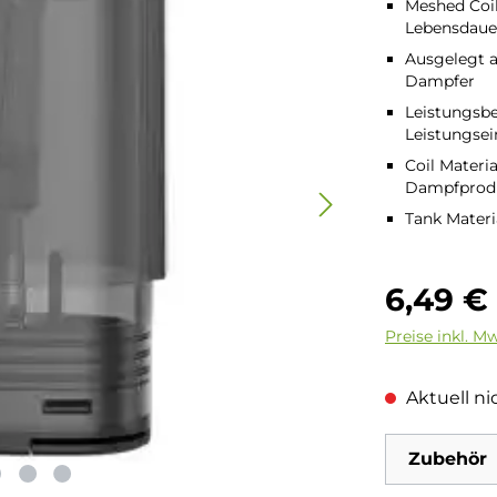
Meshed Coil
Lebensdauer
Ausgelegt a
Dampfer
Leistungsbe
Leistungsei
Coil Materia
Dampfprod
Tank Materi
Regulärer Pre
6,49 €
Preise inkl. M
Aktuell nic
Zubehör