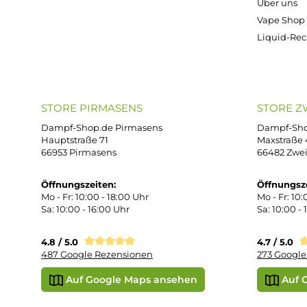
ONLINESHOP-SERVICE
SH
Unterstützung und Beratung unter:
Imp
AG
support@dampf-shop.de
Dat
Mo. - Fr. 11:00 - 18:00 Uhr
Ver
Wid
Rüc
Def
Kon
Übe
Vap
Liq