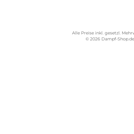
STORE PIRMASENS
ST
Dampf-Shop.de Pirmasens
Dam
Hauptstraße 71
Max
66953 Pirmasens
664
Öffnungszeiten:
Öff
Mo - Fr: 10:00 - 18:00 Uhr
Mo -
Sa: 10:00 - 16:00 Uhr
Sa: 
4.8 / 5.0
4.7 
487 Google Rezensionen
273
Auf Google Maps ansehen