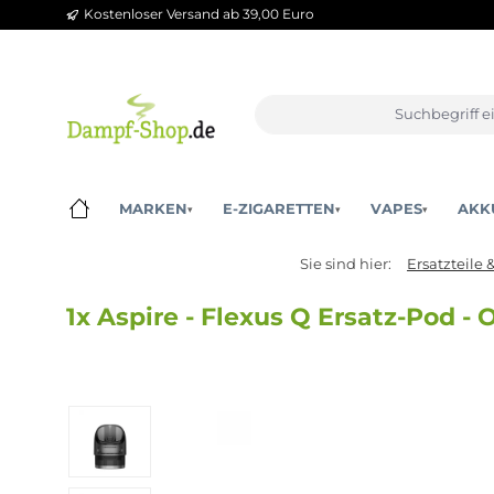
Kostenloser Versand ab 39,00 Euro
m Hauptinhalt springen
Zur Suche springen
Zur Hauptnavigation springen
MARKEN
E-ZIGARETTEN
VAPES
▾
▾
▾
Sie sind hier:
Ersat
1x Aspire - Flexus Q Ersatz-Po
Bildergalerie überspringen