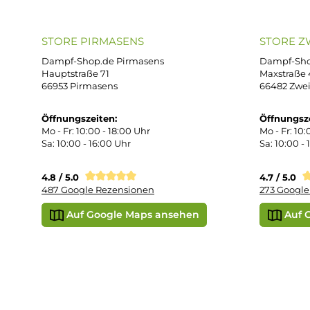
support@dampf-shop.de
Dat
Mo. - Fr. 11:00 - 18:00 Uhr
Ver
Wid
Rüc
Def
Kon
Übe
Vap
Liq
STORE PIRMASENS
ST
Dampf-Shop.de Pirmasens
Dam
Hauptstraße 71
Max
66953 Pirmasens
664