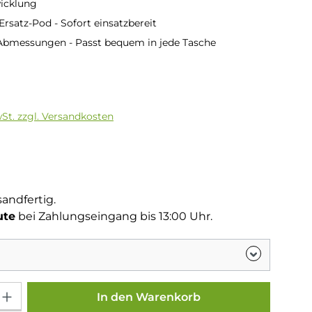
icklung
 Ersatz-Pod - Sofort einsatzbereit
bmessungen - Passt bequem in jede Tasche
is:
wSt. zzgl. Versandkosten
tliche Bewertung von 5 von 5 Sternen
g
sandfertig.
ute
bei Zahlungseingang bis 13:00 Uhr.
Gib den gewünschten Wert ein oder benutze die Schaltflächen um die Anza
In den Warenkorb