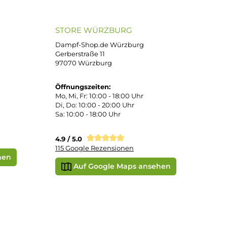
atenkauf
Klarna Sofortüberweisung
Klarna Rechnung
PayPal
DHL Paket (Eigenhändig)
e
SEPA Lastschrift
STORE WÜRZBURG
ier
Dampf-Shop.de Würzburg
Gerberstraße 11
97070 Würzburg