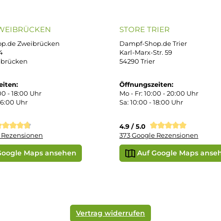
iDEAL
Klarna R
enschutz
PAY WITH KLARNA
sand & Zahlung
errufsbelehrung
kgabe
Später bezahlen
Vorkass
ektes Produkt
takt
r uns
e Shop in Würzburg
uid-Rechner
ORE ZWEIBRÜCKEN
STORE TRIER
pf-Shop.de Zweibrücken
Dampf-Shop.de Tr
straße 4
Karl-Marx-Str. 59
82 Zweibrücken
54290 Trier