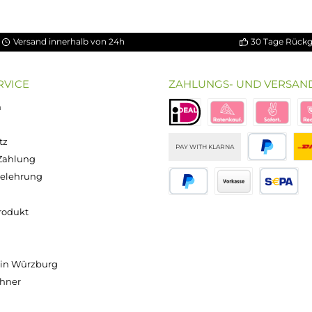
5 Sternen
Versand innerhalb von 24h
OP SERVICE
ZAHLUNGS- U
ressum
B