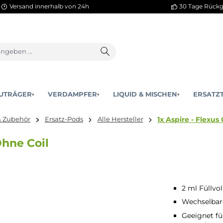
Versand innerhalb von 24h
AKKUTRÄGER
VERDAMPFER
LIQUID & MISCHEN
▾
▾
1x As
zteile & Zubehör
Ersatz-Pods
Alle Hersteller
d - Ohne Coil
2 ml Füllvo
Wechselbare
Geeignet fü