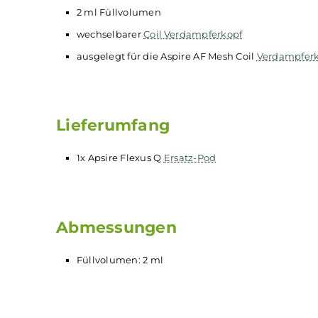
Der
Aspire
Flexus Q
Ersatz-Pod
- Ohne
Coil
mit 
Technische Daten
2 ml Füllvolumen
wechselbarer
Coil
Verdampferkopf
ausgelegt für die Aspire AF Mesh Coil
Verda
Lieferumfang
1x Apsire Flexus Q
Ersatz-Pod