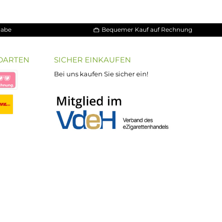
30 Tage Rückgabe
Bequemer Kauf a
ND VERSANDARTEN
SICHER EINKAUFEN
Bei uns kaufen Sie sicher ein!