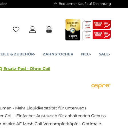
30 Tage Rückgabe
Bequemer Kauf a
ERSATZTEILE & ZUBEHÖR
ZAHNSTOCHER
NE
▾
▾
pire - Flexus Q Ersatz-Pod - Ohne Coil
lumen - Mehr Liquidkapazität für unterwegs
r Coil - Einfacher Austausch für anhaltenden Genuss
r Aspire AF Mesh Coil Verdampferköpfe - Optimale