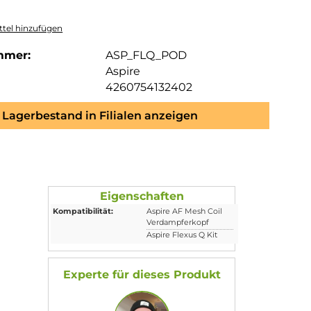
tel hinzufügen
mmer:
ASP_FLQ_POD
Aspire
4260754132402
Lagerbestand in Filialen anzeigen
Eigenschaften
Kompatibilität:
Aspire AF Mesh Co