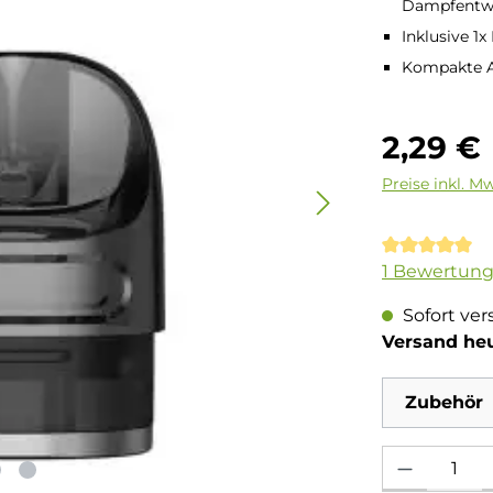
Dampfentw
Inklusive 1x
Kompakte A
Regulärer Pre
2,29 €
Preise inkl. M
Durchschnit
1 Bewertun
Sofort ver
Versand he
Zubehör
Produkt Anzahl: 