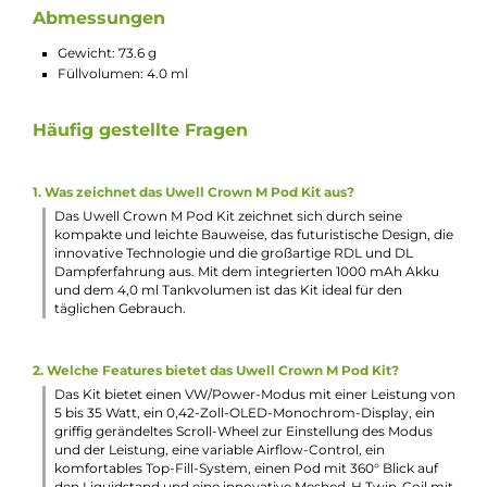
Bedienung über Feuertaster und Scroll-Wheel
Griffig gerändeltes Scroll-Wheel zur Einstellung des
gewünschten Modus bei Verwendung der Twin-Coil und z
Leistungseinstellung
5-Klick An/Aus
3-Klick Leistungseinstellung über Scroll-Wheel aktivieren
10-Sekunden Overtime Cut-Off und umfangreiche
Schutzschaltungen an Bord
Automatischer Standby-Mode nach 8-sekündiger Inaktivit
Variable Airflow-Control mit stufenlos justierbarem
Schieberegler (Slider) am Mod
Sichere mechanische Pod-Fixierung durch Einrasten auf
dem Mod
Abgedunkeltes und transparentes Pod-Design
4.0 ml Tankvolumen
360° Blick auf den Liquidstand im Inneren des Pods
Komfortables Top-Fill unter der gesteckten Top-Cap mit
Silikon-Verschluss
Integriertes Drip Tip
Einfacher Push & Pull Coilwechsel
Kompatibel zu den neuen FeCrAl Meshed-H Crown M Coil
Meshed-H 0.8/0.4 Ohm Crown-M Twin Coil für RDL und D