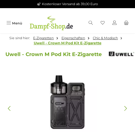
Kostenloser Versand ab 39,00 Euro
Zum Hauptinhalt springen
Menü
Sie sind hier:
E-Zigaretten
Eigenschaften
Chic & Modisch
Uwell - Crown M Pod Kit E-Zigarette
Uwell - Crown M Pod Kit E-Zigarette
Bildergalerie überspringen