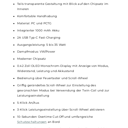
patentierte Pro-FOCS Flavor Adjustment Technology ein großartiges
Geschmackserlebnis mit dichtem Dampf.
Technische Daten
Leistungsstarkes und innovatives
Pod-System
für RDL und DL
Kompakt und leicht
Ergonomische Square-Form und griffige Oberflächenstruktur
Modernes und futuristisches Design
Teils transparente Gestaltung mit Blick auf den Chipsatz im
Inneren
Komfortable Handhabung
Material: PC und PCTG
Integrierter 1000 mAh Akku
2A USB Typ-C Fast-Charging
Ausgangsleistung: 5 bis 35 Watt