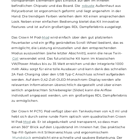
Uwell - Crown M Pod Kit
Das Crown M Pod Kit von
Uwell
gehört zur königlichen Crown Famili
und ist mit einer Größe von 82,3 x 52,6 x 26,8 mm und einem Gewich
von 73,6 g äußerst kompakt und leicht. Sein futuristisches Design mi
transparenten Elementen gibt Einblick auf den im Inneren
befindlichen Chipsatz und das Board. Die
robuste
Außenhaut aus
Polycarbonat ist ergonomisch geformt und liegt angenehm in der
Hand. Die trendigen Farben verleihen dem Kit einen ansprechende
Look. Neben einer einfachen Bedienung bietet das Kit innovative
Features und ist auf ein großartiges RDL Dampferlebnis ausgelegt.
Das Crown M Pod-
Mod
wird einfach über den gut platzierten
Feuertaster und ein griffig gerändeltes Scroll-Wheel bedient, das es
ermöglicht, die Leistung einzustellen und den entsprechenden
Modus auszuwählen (siehe letzter Abschnitt), wenn die neue Twin-
Coil
verwendet wird. Das futuristische Kit kann im klassischen
VW/Power-Modus bis zu 35 Watt erreichen und der integrierte 1000
mAh Akku sorgt für eine tolle Ausdauer und kann dank des schnelle
2A Fast-Charging über den USB Typ-C Anschluss schnell aufgeladen
werden. Auf dem 0,42-Zoll-OLED-Monochrom-Display werden alle