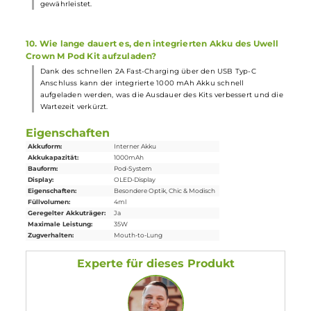
Kit?
Die Betankung erfolgt über das Top-Fill-System mit einem
Silikonverschluss, das eine schnelle und saubere Betankung
ermöglicht. Der Coil-Wechsel erfolgt einfach per Push & Pull
System.
7. Welche Technischen Daten hat das Uwell Crown M Pod
Kit?
Das Kit verfügt über eine Vielzahl von technischen Daten,
darunter eine kompakte Form, ein integrierter 1000 mAh Akku,
USB Typ-C Fast-Charging, eine variable Leistung von 5 bis 35
Watt, verschiedene Schutzschaltungen, ein 4,0 ml Tankvolumen,
die innovative Meshed-H Twin-Coil und die Pro-FOCS Technology
8. Welche Farbvarianten sind für das Uwell Crown M Pod
Kit erhältlich?
Das Kit ist in verschiedenen trendigen Farbvarianten erhältlich,
die dem Kit einen ansprechenden Look verleihen.