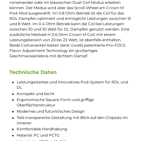
Das Crown M Pod Kit von Uwell gehört zur königlichen Crow
Familie und ist mit einer Größe von 82,3 x 52,6 x 26,8 mm und
einem Gewicht von 73,6 g äußerst kompakt und leicht. Sein
futuristisches Design mit transparenten Elementen gibt Einbli
auf den im Inneren befindlichen Chipsatz und das Board. Die
robuste Außenhaut aus Polycarbonat ist ergonomisch gefor
und liegt angenehm in der Hand. Die trendigen Farben verlei
dem Kit einen ansprechenden Look. Neben einer einfachen
Bedienung bietet das Kit innovative Features und ist auf ein
großartiges RDL Dampferlebnis ausgelegt.
Das Crown M Pod-Mod wird einfach über den gut platzierten
Feuertaster und ein griffig gerändeltes Scroll-Wheel bedient, d
es ermöglicht, die Leistung einzustellen und den entsprechen
Modus auszuwählen (siehe letzter Abschnitt), wenn die neue
Twin-Coil verwendet wird. Das futuristische Kit kann im
klassischen VW/Power-Modus bis zu 35 Watt erreichen und de
integrierte 1000 mAh Akku sorgt für eine tolle Ausdauer und
kann dank des schnellen 2A Fast-Charging über den USB Typ
Anschluss schnell aufgeladen werden. Auf dem 0,42-Zoll-OLE
Monochrom-Display werden alle relevanten Informationen
übersichtlich dargestellt und über einen seitlich angebrachten
Schieberegler (Slider) kann die Airflow individuell angepasst
werden, um ein großartiges RDL Dampferlebnis zu ermöglich