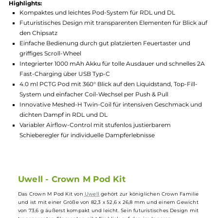
Hersteller:
Uwell
GTIN:
6941736508122
Lagerbestand in Filialen anzeigen
Highlights:
Kompaktes und leichtes Pod-System für RDL und DL
Futuristisches Design mit transparenten Elementen für Blick
den Chipsatz
Einfache Bedienung durch gut platzierten Feuertaster und
griffiges Scroll-Wheel
Integrierter 1000 mAh Akku für tolle Ausdauer und schnelles
Fast-Charging über USB Typ-C
4.0 ml PCTG Pod mit 360° Blick auf den Liquidstand, Top-Fill
System und einfacher Coil-Wechsel per Push & Pull
Innovative Meshed-H Twin-Coil für intensiven Geschmack u
dichten Dampf in RDL und DL
Variabler Airflow-Control mit stufenlos justierbarem
Schieberegler für individuelle Dampferlebnisse