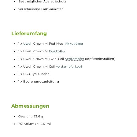
4.0 ml Tankvolumen
360° Blick auf den Liquidstand im Inneren des
Pods
Komfortables Top-Fill unter der gesteckten Top-Cap mit Silikon-
Verschluss
Integriertes
Drip Tip
Einfacher Push & Pull Coilwechsel
Kompatibel zu den neuen FeCrAl Meshed-H Crown M
Coils
Meshed-H 0.8/0.4 Ohm Crown-M Twin Coil für RDL und DL mit
zwei unterschiedlichen Leistungsbereichen von 15 bis 18 Watt
und 30 bis 35 Watt inkludiert
Meshed-H 0.6 Ohm Crown M Coil für Leistungen von 20 bis 23
Watt inkludiert
Pro-FOCS Technology für noch intensiveren Geschmack und
dichten Dampf
Bestmöglicher Auslaufschutz
Verschiedene Farbvarianten