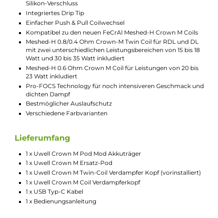
Technische Daten
Leistungsstarkes und innovatives Pod-System für RDL un
DL
Kompakt und leicht
Ergonomische Square-Form und griffige
Oberflächenstruktur
Modernes und futuristisches Design
Teils transparente Gestaltung mit Blick auf den Chipsatz i
Inneren
Komfortable Handhabung
Material: PC und PCTG
Integrierter 1000 mAh Akku
2A USB Typ-C Fast-Charging
Ausgangsleistung: 5 bis 35 Watt
Dampfmodus: VW/Power
Moderner Chipsatz
0.42 Zoll OLED Monochrom-Display mit Anzeige von Mod
Widerstand, Leistung und Akkustand