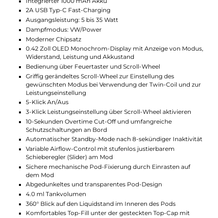
Der Crown M PCTG Pod verfügt über ein Tankvolumen von 4,
ml und hebt sich durch seine runde Form optisch vom
quadratischen Crown M Pod-Mod ab. Er ist abgedunkelt und
transparent, so dass man einen 360° Blick auf den Liquidstand
Inneren hat. Das praktische Top-Fill-System mit Silikonverschl
und ergonomischem Mundstück ermöglicht eine schnelle un
saubere Betankung. Der Pod wird mechanisch auf dem Mod
fixiert und der Coil-Wechsel erfolgt einfach per Push & Pull
System.
Uwells Crown M Kit beinhaltet die innovative Meshed-H Twin-
Coil, bestehend aus zwei 0.8 Ohm Wicklungen, die unabhängi
voneinander oder im klassischen Dual-Coil Modus arbeiten
können. Der Modus wird über das Scroll-Wheel am Crown M
Pod-Mod ausgewählt. Im 0.8 Ohm Betrieb ist die Coil für das
RDL Dampfen optimiert und ermöglicht Leistungen zwischen 
und 8 Watt. Im 0.4 Ohm Betrieb kann die Coil bei Leistungen
zwischen 30 und 35 Watt für DL Dampfen genutzt werden. Ei
zusätzliche Meshed-H 0.6 Ohm Crown M Coil, mit einem
Leistungsbereich von 20 bis 23 Watt, ist ebenfalls enthalten.
Beide Coilvarianten bieten dank Uwells patentierte Pro-FOCS
Flavor Adjustment Technology ein großartiges
Geschmackserlebnis mit dichtem Dampf.