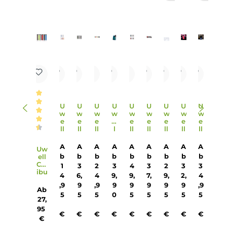
erhältlich?
Das Kit ist in verschiedenen trendigen Farbvarianten
erhältlich, die dem Kit einen ansprechenden Look verleihen
9. Wie erfolgt die Pod-Fixierung im Uwell Crown M Pod Kit
Die Pod-Fixierung erfolgt sicher und mechanisch durch
Einrasten auf dem Mod, was eine stabile und zuverlässige
Verbindung gewährleistet.
10. Wie lange dauert es, den integrierten Akku des Uwell
Crown M Pod Kit aufzuladen?
Dank des schnellen 2A Fast-Charging über den USB Typ-C
Anschluss kann der integrierte 1000 mAh Akku schnell
aufgeladen werden, was die Ausdauer des Kits verbessert
und die Wartezeit verkürzt.
Infos zum Hersteller
Folgende Infos zum Hersteller sind verfübar...
Mehr