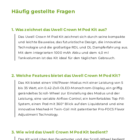
Lieferumfang
1 x
Uwell
Crown M Pod Mod
Akkuträger
1 x Uwell Crown M
Ersatz-Pod
1 x Uwell Crown M Twin-Coil
Verdampfer
Kopf (vorinstalliert)
1 x Uwell Crown M Coil
Verdampferkopf
1 x USB Typ-C Kabel
1 x Bedienungsanleitung
Abmessungen
Gewicht: 73.6 g
Füllvolumen: 4.0 ml
Häufig gestellte Fragen