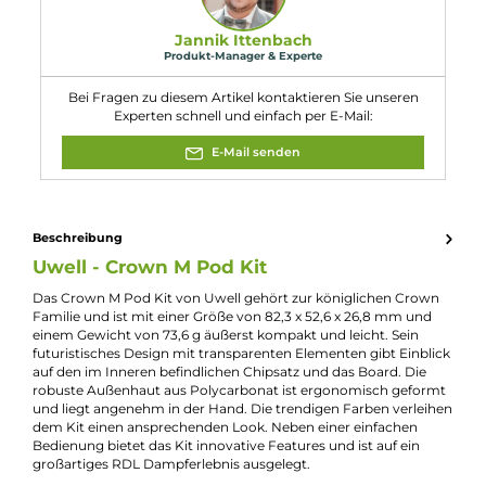
9. Wie erfolgt die Pod-Fixierung im Uwell Crown M Pod
Kit?
Die Pod-Fixierung erfolgt sicher und mechanisch durch Einrast
auf dem Mod, was eine
stabile
und zuverlässige Verbindung
gewährleistet.
10. Wie lange dauert es, den integrierten Akku des Uwell
Crown M Pod Kit aufzuladen?
Dank des schnellen 2A Fast-Charging über den USB Typ-C
Anschluss kann der integrierte 1000 mAh Akku schnell
aufgeladen werden, was die Ausdauer des Kits verbessert und di
Wartezeit verkürzt.
Eigenschaften
Akkuform:
Interner Akku
Akkukapazität:
1000mAh
Bauform:
Pod-System
Display:
OLED-Display
Eigenschaften:
Besondere Optik
, Chic & Modisch
Füllvolumen:
4ml
Geregelter Akkuträger:
Ja