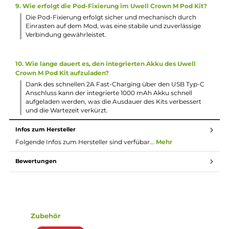
patentierter Pro-FOCS Flavor Adjustment Technology.
3. Wie wird das Uwell Crown M Pod Kit bedient?
Das Kit wird über den Feuertaster und das Scroll-Wheel
bedient, um die Leistung einzustellen und den gewünscht
Modus auszuwählen. Die Bedienung ist einfach und intuitiv
und alle relevanten Informationen werden auf dem OLED-
Display angezeigt.
4. Welche Schutzschaltungen sind im Uwell Crown M Pod Ki
integriert?
Das Kit verfügt über einen 10-Sekunden Overtime Cut-Off,
einen automatischen Standby-Mode nach 8-sekündiger
Inaktivität und umfangreiche Schutzschaltungen, um die
Sicherheit und den Schutz des Geräts zu gewährleisten.
5. Welche Coilvarianten sind im Lieferumfang enthalten?
Im Lieferumfang sind die innovative Meshed-H Twin-Coil m