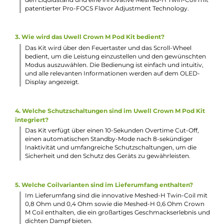
mit zwei unterschiedlichen Leistungsbereichen von 15 bis 
Watt und 30 bis 35 Watt inkludiert
Meshed-H 0.6 Ohm Crown M Coil für Leistungen von 20 bi
23 Watt inkludiert
Pro-FOCS Technology für noch intensiveren Geschmack 
dichten Dampf
Bestmöglicher Auslaufschutz
Verschiedene Farbvarianten
Lieferumfang
1 x Uwell Crown M Pod Mod Akkuträger
1 x Uwell Crown M Ersatz-Pod
1 x Uwell Crown M Twin-Coil Verdampfer Kopf (vorinstallier
1 x Uwell Crown M Coil Verdampferkopf
1 x USB Typ-C Kabel
1 x Bedienungsanleitung
Abmessungen