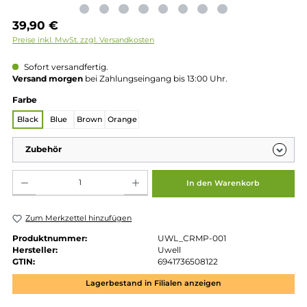
Regulärer Preis:
39,90 €
Preise inkl. MwSt. zzgl. Versandkosten
Sofort versandfertig.
Versand morgen
bei Zahlungseingang bis 13:00 Uhr.
auswählen
Farbe
Black
Blue
Brown
Orange
Zubehör
Produkt Anzahl: Gib den gewünschten Wert ein oder benutze die Schaltflächen um die 
In den Warenkorb
Zum Merkzettel hinzufügen
Produktnummer:
UWL_CRMP-001