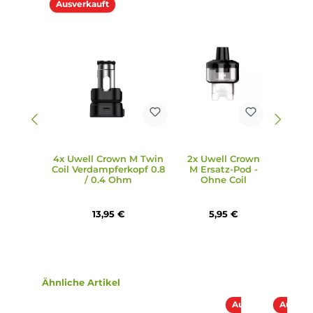
0,8 Ohm und 0,4 Ohm sowie die Meshed-H 0,6 Ohm Crow
M Coil enthalten, die ein großartiges Geschmackserlebnis 
dichten Dampf bieten.
6. Wie erfolgt die Betankung des Pods im Uwell Crown M Ki
Die Betankung erfolgt über das Top-Fill-System mit einem
Silikonverschluss, das eine schnelle und saubere Betankun
ermöglicht. Der Coil-Wechsel erfolgt einfach per Push & Pu
System.
7. Welche Technischen Daten hat das Uwell Crown M Pod Ki
Das Kit verfügt über eine Vielzahl von technischen Daten,
darunter eine kompakte Form, ein integrierter 1000 mAh
Akku, USB Typ-C Fast-Charging, eine variable Leistung von
bis 35 Watt, verschiedene Schutzschaltungen, ein 4,0 ml
Tankvolumen, die innovative Meshed-H Twin-Coil und die
Pro-FOCS Technology.
8. Welche Farbvarianten sind für das Uwell Crown M Pod Kit