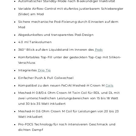
Dampfmodus: VW/Power
Moderner Chipsatz
0.42 Zoll OLED Monochrom-Display mit Anzeige von Modus,
Widerstand, Leistung und Akkustand
Bedienung über Feuertaster und Scroll-Wheel
Griffig gerändeltes Scroll-Wheel zur Einstellung des
gewünschten Modus bei Verwendung der Twin-Coil und zur
Leistungseinstellung
5-Klick An/Aus
3-Klick Leistungseinstellung über Scroll-Wheel aktivieren
10-Sekunden Overtime Cut-Off und umfangreiche
Schutzschaltungen
an Bord
Automatischer Standby-Mode nach 8-sekündiger Inaktivität
Variable Airflow-Control mit stufenlos justierbarem Schieberegle
(Slider) am Mod
Sichere mechanische Pod-Fixierung durch Einrasten auf dem
Mod
Abgedunkeltes und transparentes Pod-Design