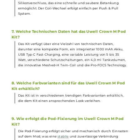
um die Leistung einzustellen und den gewünschten Modus
auszuwählen. Die Bedienung ist einfach und intuitiv, und alle
relevanten Informationen werden auf dem OLED-Display
angezeigt.
4. Welche Schutzschaltungen sind im Uwell Crown M Po
Kit integriert?
Das Kit verfügt über einen 10-Sekunden Overtime Cut-Off, einen
automatischen Standby-Mode nach 8-sekündiger Inaktivität un
umfangreiche
Schutzschaltungen
, um die Sicherheit und den
Schutz des Geräts zu gewährleisten.
5. Welche Coilvarianten sind im Lieferumfang enthalten
Im Lieferumfang sind die innovative Meshed-H Twin-Coil mit 0,8
Ohm und 0,4 Ohm sowie die Meshed-H 0,6 Ohm Crown M Coil
enthalten, die ein großartiges Geschmackserlebnis und dichten
Dampf bieten.
6. Wie erfolgt die Betankung des Pods im Uwell Crown 