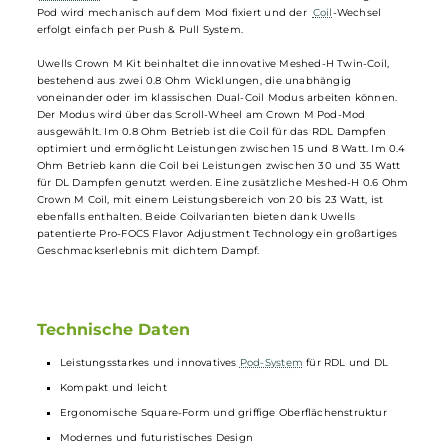
relevanten Informationen übersichtlich dargestellt und über einen
seitlich angebrachten Schieberegler (Slider) kann die Airflow
individuell angepasst werden, um ein großartiges RDL Dampferlebn
zu ermöglichen.
Der Crown M PCTG Pod verfügt über ein Tankvolumen von 4,0 ml u
hebt sich durch seine runde Form optisch vom quadratischen Crow
M Pod-
Mod
ab. Er ist abgedunkelt und transparent, so dass man
einen 360° Blick auf den Liquidstand im Inneren hat. Das praktische
Top-Fill-System mit Silikonverschluss und ergonomischem
Mundstück
ermöglicht eine schnelle und saubere Betankung. Der
Pod wird mechanisch auf dem Mod fixiert und der
Coil
-Wechsel
erfolgt einfach per Push & Pull System.
Uwells Crown M Kit beinhaltet die innovative Meshed-H Twin-Coil,
bestehend aus zwei 0.8 Ohm Wicklungen, die unabhängig
voneinander oder im klassischen Dual-Coil Modus arbeiten können.
Der Modus wird über das Scroll-Wheel am Crown M Pod-Mod
ausgewählt. Im 0.8 Ohm Betrieb ist die Coil für das RDL Dampfen
optimiert und ermöglicht Leistungen zwischen 15 und 8 Watt. Im 0.
Ohm Betrieb kann die Coil bei Leistungen zwischen 30 und 35 Watt
für DL Dampfen genutzt werden. Eine zusätzliche Meshed-H 0.6 Oh
Crown M Coil, mit einem Leistungsbereich von 20 bis 23 Watt, ist
ebenfalls enthalten. Beide Coilvarianten bieten dank Uwells