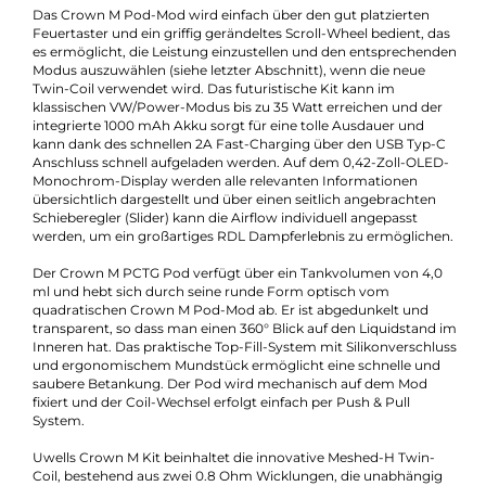
Maximale Leistung:
35W
Zugverhalten:
Mouth-to-Lung
Experte für dieses Produkt
Jannik Ittenbach
Produkt-Manager & Experte
Bei Fragen zu diesem Artikel kontaktieren Sie unseren
Experten schnell und einfach per E-Mail:
E-Mail senden
Beschreibung
Uwell - Crown M Pod Kit