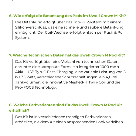
Gewicht: 73.6 g
Füllvolumen: 4.0 ml
Häufig gestellte Fragen
1. Was zeichnet das Uwell Crown M Pod Kit aus?
Das Uwell Crown M Pod Kit zeichnet sich durch seine
kompakte und leichte Bauweise, das futuristische Design, 
innovative Technologie und die großartige RDL und DL
Dampferfahrung aus. Mit dem integrierten 1000 mAh Akk
und dem 4,0 ml Tankvolumen ist das Kit ideal für den
täglichen Gebrauch.
2. Welche Features bietet das Uwell Crown M Pod Kit?
Das Kit bietet einen VW/Power-Modus mit einer Leistung 
5 bis 35 Watt, ein 0,42-Zoll-OLED-Monochrom-Display, ein
griffig gerändeltes Scroll-Wheel zur Einstellung des Modus
und der Leistung, eine variable Airflow-Control, ein
komfortables Top-Fill-System, einen Pod mit 360° Blick au
den Liquidstand und eine innovative Meshed-H Twin-Coil 