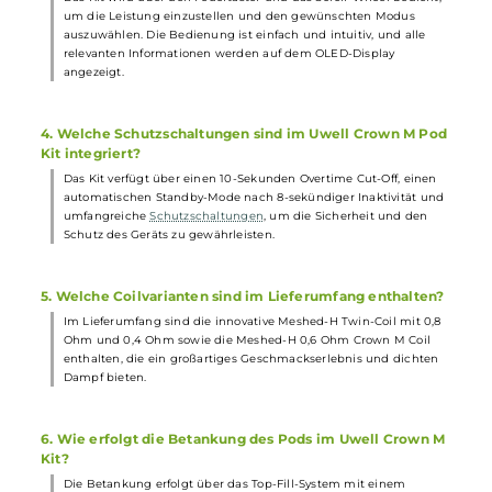
1. Was zeichnet das Uwell Crown M Pod Kit aus?
Das Uwell Crown M Pod Kit zeichnet sich durch seine kompakte
und leichte Bauweise, das futuristische Design, die innovative
Technologie und die großartige RDL und DL Dampferfahrung au
Mit dem integrierten 1000 mAh Akku und dem 4,0 ml
Tankvolumen ist das Kit ideal für den täglichen Gebrauch.
2. Welche Features bietet das Uwell Crown M Pod Kit?
Das Kit bietet einen VW/Power-Modus mit einer Leistung von 5
bis 35 Watt, ein 0,42-Zoll-OLED-Monochrom-Display, ein griffig
gerändeltes Scroll-Wheel zur Einstellung des Modus und der
Leistung, eine variable Airflow-Control, ein komfortables Top-Fill-
System, einen Pod mit 360° Blick auf den Liquidstand und eine
innovative Meshed-H Twin-Coil mit patentierter Pro-FOCS Flavor
Adjustment Technology.
3. Wie wird das Uwell Crown M Pod Kit bedient?
Das Kit wird über den Feuertaster und das Scroll-Wheel bedient,