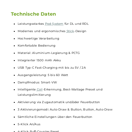
eine präzise Einstellung des Luftstroms, wodurch sich das
Zugverhalten individuell anpassen lässt. Im Pod werden die
Crown X Meshed
Coils
verwendet, die dank eines einfachen
Push & Pull Systems schnell und unkompliziert gewechselt
werden können. Verfügbar sind
Coils
mit Widerständen von
0.3 Ohm und 0.6 Ohm, die ein exzellentes Dampferlebnis bei
langer Lebensdauer bieten.
Mit seiner fortschrittlichen Technologie und dem stilvollen
Design bietet das Crown X Pod Kit von
Uwell
ein
überzeugendes Dampferlebnis für Dampfer, die Wert auf
Qualität und Flexibilität legen.
Technische Daten
Leistungsstarkes
Pod-System
für DL und RDL
Modernes und ergonomisches
Stick
-Design
Hochwertige Verarbeitung
Komfortable Bedienung