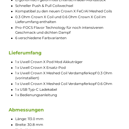
Leistungsstarkes Pod-System für DL und RDL
Modernes und ergonomisches Stick-Design
Hochwertige Verarbeitung
Komfortable Bedienung
Material: Aluminium-Legierung & PCTG
Integrierter 1500 mAh Akku
USB Typ-C Fast-Charging mit bis zu 5V / 2A
Ausgangsleistung: 5 bis 60 Watt
Dampfmodus: Smart-VW
Intelligente Coil-Erkennung, Best-Wattage Preset und
Leistungslimitierung
Aktivierung via Zugautomatik und/oder Feuerbutton
3 Aktivierungsmodi: Auto-Draw & Button, Button, Auto-
Draw
Sämtliche Einstellungen über den Feuerbutton
5-Klick An/Aus
4-Klick Puff-Counter Reset
3-Klick Leistungseinstellung
2-Klick Wahl des Aktivierungsmodus
Seitlicher Airflow-Control Slider zur schnellen und präzisen