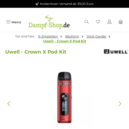
Kostenloser Versand ab 39,00 Euro
Zum Hauptinhalt springen
Menü
Sie sind hier:
E-Zigaretten
Bauform
Stick-Geräte
Uwell - Crown X Pod Kit
Uwell - Crown X Pod Kit
Bildergalerie überspringen