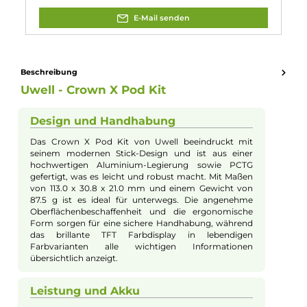
Eigenschaften
Akkuform:
Interner Akku
Akkukapazität:
1500mAh
Bauform:
Pod-System
, Stick-Gerät
Display:
TFT ips Display
Eigenschaften:
Chic & Modisch
, Einsteigerfreundlich
Füllvolumen:
5.3ml
Geregelter Akkuträger:
Ja
Maximale Leistung:
60W
Zugverhalten:
Direct-Lung
, Restricted-Direct-Lung
Experte für dieses Produkt
Jannik Ittenbach
Produkt-Manager & Experte
Bei Fragen zu diesem Artikel kontaktieren Sie unseren
Experten schnell und einfach per E-Mail: