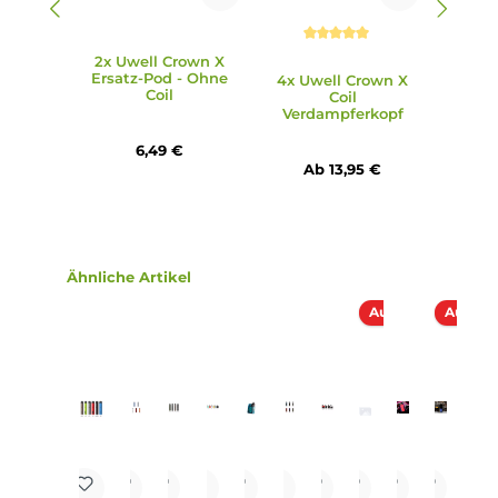
1 x Uwell Crown X Ersatz-Pod
1 x Uwell Crown X Meshed Coil Verdampferkopf 0.3 Ohm
(vorinstalliert)
1 x Uwell Crown X Meshed Coil Verdampferkopf 0.6 Ohm
1 x USB Typ-C Ladekabel
1 x Bedienungsanleitung
Abmessungen
Länge: 113.0 mm
Breite: 30.8 mm
Tiefe: 21.0 mm
Gewicht: 87.5 g
Füllvolumen: 5.3 ml
Infos zum Hersteller
Folgende Infos zum Hersteller sind verfübar...
Mehr
Bewertungen