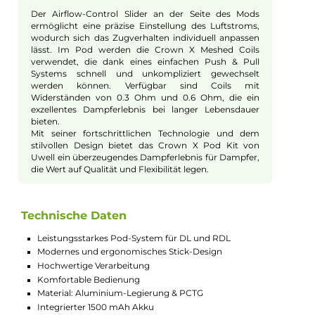
Leistung und Akku
Das Kit ist mit einem integrierten 1500 mAh Akku
ausgestattet, der eine maximale Ausgangsleistung
von 60 Watt ermöglicht. Der USB Typ-C Anschluss
bietet eine schnelle Aufladung mit bis zu 2A. Das Pod-
System arbeitet im Smart-VW Modus, der
automatisch den passenden Widerstand erkennt und
die Leistung optimal einstellt. Die Nutzer haben die
Flexibilität, die Aktivierung entweder über die
Zugautomatik oder den Feuerbutton zu steuern.
Weitere Einstellungen wie Leistungsanpassung und
Puff-Counter-Reset erfolgen ebenfalls über den
Feuerbutton.
Pod und Füllsystem
Der Crown X Pod bietet ein Fassungsvermögen von
5.3 ml, was eine ausgedehnte Nutzung ohne häufiges
Nachfüllen ermöglicht. Das Liquid wird über ein
benutzerfreundliches Side-Fill-System mit
Silikonverschluss eingefüllt. Ein großes „Ultra-wide
ClearView“ Fenster ermöglicht es, den Liquidstand