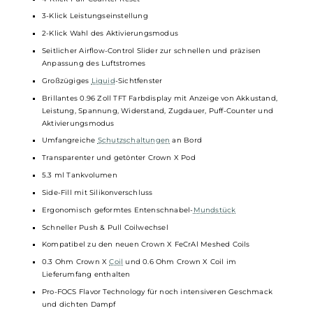
Material: Aluminium-Legierung & PCTG
Integrierter 1500 mAh Akku
USB Typ-C Fast-Charging mit bis zu 5V / 2A
Ausgangsleistung: 5 bis 60 Watt
Dampfmodus: Smart-VW
Intelligente
Coil
-Erkennung, Best-Wattage Preset und
Leistungslimitierung
Aktivierung via Zugautomatik und/oder Feuerbutton
3 Aktivierungsmodi: Auto-Draw & Button, Button, Auto-Draw
Sämtliche Einstellungen über den Feuerbutton
5-Klick An/Aus
4-Klick Puff-Counter Reset
3-Klick Leistungseinstellung
2-Klick Wahl des Aktivierungsmodus
Seitlicher Airflow-Control Slider zur schnellen und präzisen
Anpassung des Luftstromes
Großzügiges
Liquid
-Sichtfenster