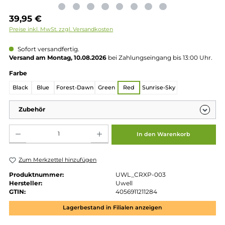
Regulärer Preis:
39,95 €
Preise inkl. MwSt. zzgl. Versandkosten
Sofort versandfertig.
Versand am Montag, 10.08.2026
bei Zahlungseingang bis 13:00 
auswählen
Farbe
Black
Blue
Forest-Dawn
Green
Red
Sunrise-Sky
Zubehör
Produkt Anzahl: Gib den gewünschten Wert ein oder benutze die Schaltflächen um die 
In den Warenkorb
Zum Merkzettel hinzufügen
Produktnummer:
UWL_CRXP-003