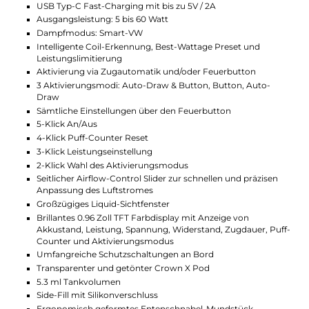
stets im Auge zu behalten. Das Mundstück ist speziell
für ein komfortables DL und RDL Dampfen gestaltet.
Luftstrom und Coils
Der Airflow-Control Slider an der Seite des Mods
ermöglicht eine präzise Einstellung des Luftstroms,
wodurch sich das Zugverhalten individuell anpassen
lässt. Im Pod werden die Crown X Meshed Coils
verwendet, die dank eines einfachen Push & Pull
Systems schnell und unkompliziert gewechselt
werden können. Verfügbar sind Coils mit
Widerständen von 0.3 Ohm und 0.6 Ohm, die ein
exzellentes Dampferlebnis bei langer Lebensdauer
bieten.
Mit seiner fortschrittlichen Technologie und dem
stilvollen Design bietet das Crown X Pod Kit von
Uwell ein überzeugendes Dampferlebnis für Dampfer,
die Wert auf Qualität und Flexibilität legen.
Technische Daten