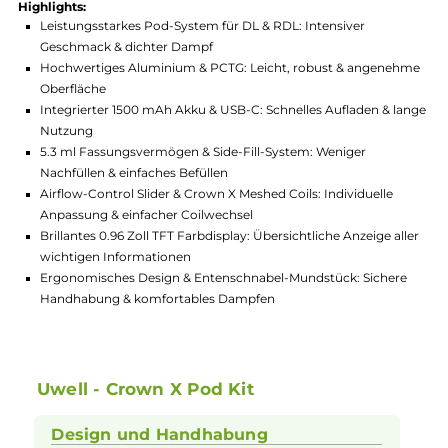
Hersteller:
Uwell
GTIN:
4056911211284
Lagerbestand in Filialen anzeigen
Highlights:
Leistungsstarkes Pod-System für DL & RDL: Intensiver
Geschmack & dichter Dampf
Hochwertiges Aluminium & PCTG: Leicht, robust & angene
Oberfläche
Integrierter 1500 mAh Akku & USB-C: Schnelles Aufladen & l
Nutzung
5.3 ml Fassungsvermögen & Side-Fill-System: Weniger
Nachfüllen & einfaches Befüllen
Airflow-Control Slider & Crown X Meshed Coils: Individuelle
Anpassung & einfacher Coilwechsel
Brillantes 0.96 Zoll TFT Farbdisplay: Übersichtliche Anzeige al
wichtigen Informationen
Ergonomisches Design & Entenschnabel-Mundstück: Sicher
Handhabung & komfortables Dampfen