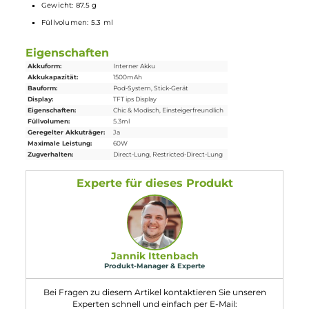
Lieferumfang
1 x Uwell Crown X Pod
Mod
Akkuträger
1 x Uwell Crown X
Ersatz-Pod
1 x Uwell Crown X Meshed Coil
Verdampferkopf
0.3 Ohm
(vorinstalliert)
1 x Uwell Crown X Meshed Coil
Verdampferkopf
0.6 Ohm
1 x USB Typ-C
Ladekabel
1 x Bedienungsanleitung
Abmessungen
Länge: 113.0 mm
Breite: 30.8 mm
Tiefe: 21.0 mm
Gewicht: 87.5 g
Füllvolumen: 5.3 ml