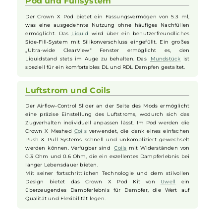
Watt ermöglicht. Der USB Typ-C Anschluss bietet eine
schnelle Aufladung mit bis zu 2A. Das
Pod-System
arbeitet im
Smart-VW Modus, der automatisch den passenden
Widerstand erkennt und die Leistung optimal einstellt. Die
Nutzer haben die Flexibilität, die Aktivierung entweder über
die Zugautomatik oder den Feuerbutton zu steuern. Weitere
Einstellungen wie Leistungsanpassung und Puff-Counter-
Reset erfolgen ebenfalls über den Feuerbutton.
Pod und Füllsystem
Der Crown X Pod bietet ein Fassungsvermögen von 5.3 ml,
was eine ausgedehnte Nutzung ohne häufiges Nachfüllen
ermöglicht. Das
Liquid
wird über ein benutzerfreundliches
Side-Fill-System mit Silikonverschluss eingefüllt. Ein großes
„Ultra-wide ClearView“ Fenster ermöglicht es, den
Liquidstand stets im Auge zu behalten. Das
Mundstück
ist
speziell für ein komfortables DL und RDL Dampfen gestaltet.
Luftstrom und Coils
Der Airflow-Control Slider an der Seite des Mods ermöglicht