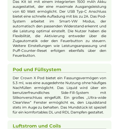
E-Mail senden
Beschreibung
Uwell - Crown X Pod Kit
Design und Handhabung
Das Crown X Pod Kit von Uwell beeindruckt mit
seinem modernen Stick-Design und ist aus einer
hochwertigen Aluminium-Legierung sowie PCTG
gefertigt, was es leicht und robust macht. Mit Maßen
von 113.0 x 30.8 x 21.0 mm und einem Gewicht von
87.5 g ist es ideal für unterwegs. Die angenehme
Oberflächenbeschaffenheit und die ergonomische
Form sorgen für eine sichere Handhabung, während
das brillante TFT Farbdisplay in lebendigen
Farbvarianten alle wichtigen Informationen
übersichtlich anzeigt.