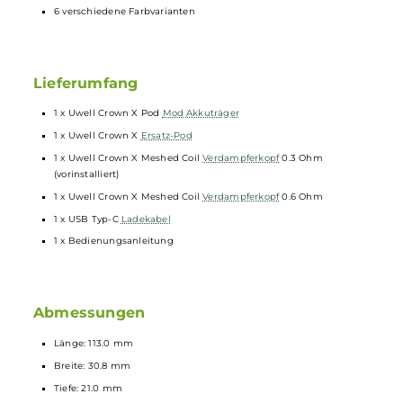
Brillantes 0.96 Zoll TFT Farbdisplay mit Anzeige von Akkustand,
Leistung, Spannung, Widerstand, Zugdauer, Puff-Counter und
Aktivierungsmodus
Umfangreiche
Schutzschaltungen
an Bord
Transparenter und getönter Crown X Pod
5.3 ml Tankvolumen
Side-Fill mit Silikonverschluss
Ergonomisch geformtes Entenschnabel-
Mundstück
Schneller Push & Pull Coilwechsel
Kompatibel zu den neuen Crown X FeCrAl Meshed Coils
0.3 Ohm Crown X
Coil
und 0.6 Ohm Crown X Coil im
Lieferumfang enthalten
Pro-FOCS Flavor Technology für noch intensiveren Geschmack
und dichten Dampf
6 verschiedene Farbvarianten