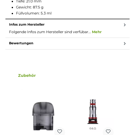
Anpassung des Luftstromes
Großzügiges Liquid-Sichtfenster
Brillantes 0.96 Zoll TFT Farbdisplay mit Anzeige von
Akkustand, Leistung, Spannung, Widerstand, Zugdauer, Pu
Counter und Aktivierungsmodus
Umfangreiche Schutzschaltungen an Bord
Transparenter und getönter Crown X Pod
5.3 ml Tankvolumen
Side-Fill mit Silikonverschluss
Ergonomisch geformtes Entenschnabel-Mundstück
Schneller Push & Pull Coilwechsel
Kompatibel zu den neuen Crown X FeCrAl Meshed Coils
0.3 Ohm Crown X Coil und 0.6 Ohm Crown X Coil im
Lieferumfang enthalten
Pro-FOCS Flavor Technology für noch intensiveren
Geschmack und dichten Dampf
6 verschiedene Farbvarianten
Lieferumfang
1 x Uwell Crown X Pod Mod Akkuträger